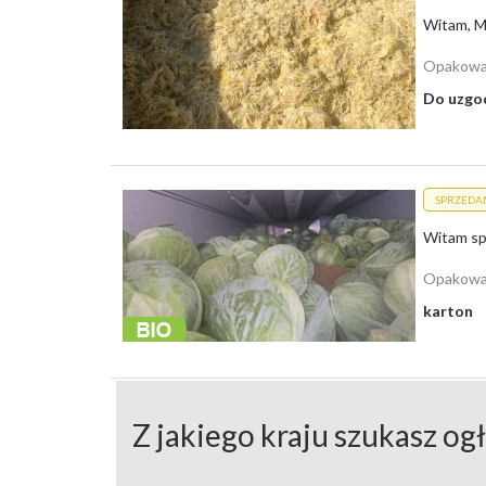
sprzedam kapustę białą, zbiór 2026, duże ilości, c
Witam, Ma
kapusta młoda na sprzedaż, idealna na przetwory
Opakowa
Dzięki temu rolnicy i konsumenci mają szeroki wybór kor
Do uzgo
Kupię Kapustę
Zapytania o kapustę pojawiają się szczególnie często w 
zainteresowanych surowcem zarówno na cele spożywcze, 
SPRZEDA
sukam dużych ilości świeżej kapusty białej, bez 
kupię kapustę kwaszoną w beczkach, stała współp
Zainteresowanie obejmuje również kapustę czerwoną i pe
Opakowa
wymiany towarów.
karton
Skup Kapusty
Na początku sierpnia 2026 roku
średnia cena skupu bia
dostępnych informacji dotyczących cen skupu kapusty cz
popytu. Dlatego najświeższe dane najlepiej uzyskiwać b
Z jakiego kraju szukasz og
Gdzie Można Kupić Kapus