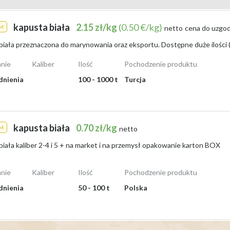
ajlepszym wyborem jest
Międzynarodowa Giełda Rolna Agro-Market2
h regionów kraju. Agro-Market24 pozwala rolnikom i kupującym szybko i 
kapusta biała
2.15 zł/kg
(0.50 €/kg)
M
netto
cena do uzgod
k i na dużą skalę. Warto także odwiedzać lokalne targi i sklepy z warzywa
jnych ofert.
nie
Kaliber
Ilość
Pochodzenie produktu
dnienia
100 - 1000 t
Turcja
o grona odbiorców, warto w sierpniu 2026 roku skorzystać z międzynarod
ami a kupującymi z kraju i zagranicy. Dzięki temu rolnicy mogą łatwo w
owoczesne narzędzie, które usprawnia handel artykułami rolnymi, zwiększ
awia, że sprzedaż kapusty staje się bardziej efektywna i przynosi satys
kapusta biała
0.70 zł/kg
M
netto
iała kaliber 2-4 i 5 + na market i na przemysł opakowanie karton BOX
nie
Kaliber
Ilość
Pochodzenie produktu
dnienia
50 - 100 t
Polska