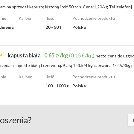
ena do negocjacji,
m na sprzedaż kapustę kiszoną ilość 50 ton. Cena:1,20/kg Tel.[telefon]
, szybka dostawa.
nie
Kaliber
Ilość
Pochodzenie produktu
zystnych propozycji na lokalnych rynkach.
dnienia
20 - 50 t
Polska
sezonie zbiorów, czyli latem i wczesną jesienią. W sierpniu 2026 roku ro
jak i przetwórcze. Często można znaleźć oferty typu:
kapusta biała
0.65 zł/kg
(0.15 €/kg)
M
netto
cena do uzgod
uszkodzeń, z dostawą do magazynu,
raca mile widziana.
kińską, co świadczy o różnorodnym popycie. Takie ogłoszenia zwykle poja
nie
Kaliber
Ilość
Pochodzenie produktu
100 - 1000 t
Polska
łej kapusty w Polsce wynosiła 1,13 zł/kg
, co oznaczało wzrost o
4,6% 
erwonej i pekińskiej. Warto podkreślić, że ceny w poszczególnych regiona
ezpośrednio w lokalnych punktach skupu lub śledząc notowania na giełda
łoszenia?
tę?