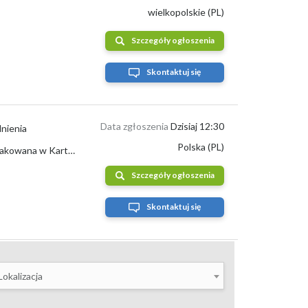
wielkopolskie (PL)
Szczegóły ogłoszenia
Skontaktuj się
lnicy i ogrodnicy aktywnie poszukują kupców
Data zgłoszenia
Dzisiaj 12:30
nienia
Polska (PL)
Witam sprzedam kapuste białą I czerwoną. Białą 1 -3.5/4 kg czerwona 1-2.5/3kg pakowana w Karton box zainteresowanych zapraszam NTM-WIRA +[te...
wiają się na portalach rolniczych i lokalnych grupach
Szczegóły ogłoszenia
Skontaktuj się
względem poprzedniego tygodnia
. Niestety, brak jest
ch różnią się w zależności od aktualnej podaży oraz
ch rolnych.
Lokalizacja