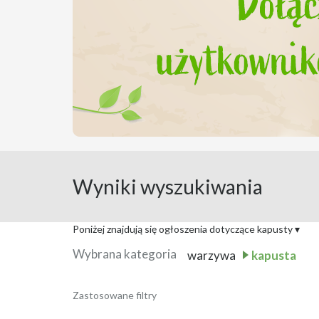
Wyniki wyszukiwania
Poniżej znajdują się ogłoszenia dotyczące kapusty
▾
Wybrana kategoria
warzywa
kapusta
Sprzedam Kapustę i Ku
Zastosowane filtry
Data publikacji:
4 sierpnia 2026