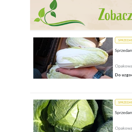
Skup Podkarpackie
Skup Podlaskie
Skup Pomorskie
Skup Śląskie
Skup Świętokrzyskie
Skup Warmińsko-Mazurskie
Skup Wielkopolskie
SPRZEDA
Skup Zachodniopomorskie
Sprzedam 
Opakowa
Do uzgo
SPRZEDA
Opakowa