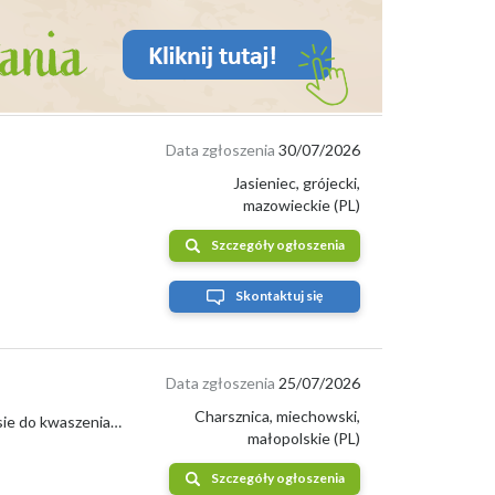
Data zgłoszenia
30/07/2026
Jasieniec, grójecki,
mazowieckie (PL)
Szczegóły ogłoszenia
Skontaktuj się
Data zgłoszenia
25/07/2026
Charsznica, miechowski,
Sprzedam kapuste biala Padoc, duze zdrowe glowki od 3 do 7 kg. Swietnie nadaje sie do kwaszenia i przetwórstwa. Dostepne okolo 10 ton 32-250...
małopolskie (PL)
Szczegóły ogłoszenia