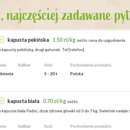
kapusta pekińska
1.50 zł/kg
M
netto
cena do uzgodnienia
kapustę pekińską, drugi gatunek. Tel [telefon]
nie
Kaliber
Ilość
Pochodzenie produktu
dnienia
5 - 20 t
Polska
kapusta biała
0.70 zł/kg
M
netto
nie
Kaliber
Ilość
Pochodzenie produktu