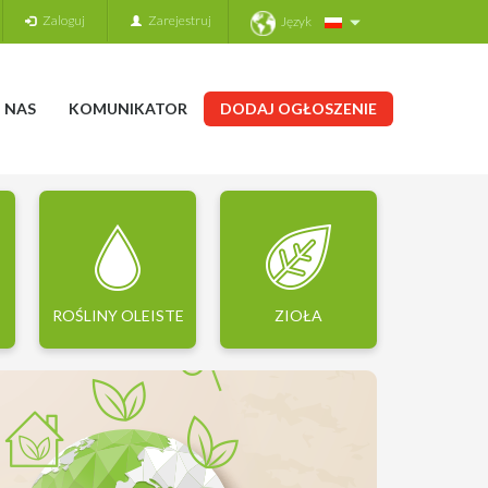
Zaloguj
Zarejestruj
Język
 NAS
KOMUNIKATOR
DODAJ OGŁOSZENIE
ROŚLINY OLEISTE
ZIOŁA