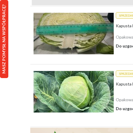
Gdzie znaleźć świeżą kapustę? W sierpniu 2026 roku n
MASZ POMYSŁ NA WSPÓŁPRACĘ?
jakości produktów prosto od producentów z różnorodnyc
SPRZEDA
zakup kapusty jest prosty zarówno w małych ilościach, ja
warunki dla osób poszukujących sprawdzonych i atrakcy
Gdzie Sprzedać Kapustę?
Opakowa
Do uzgo
Aby sprzedać kapustę korzystnie i dotrzeć do szerokieg
umożliwia szybki, bezpośredni kontakt między producent
oraz negocjować warunki transakcji. Agro-Market24 to n
partnerów biznesowych. Wykorzystanie tej platformy spr
SPRZEDA
Lista skupów:
Kapusta b
Skup Dolnośląskie
Skup Kujawsko-Pomorskie
Opakowa
Skup Lubelskie
Skup Lubuskie
Do uzgo
Skup Łódzkie
Skup Małopolskie
Skup Mazowieckie
Skup Opolskie