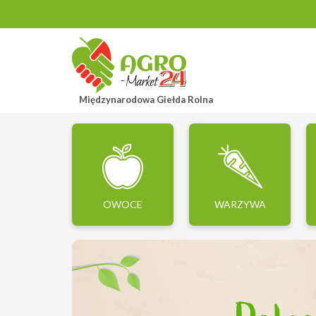
Międzynarodowa Giełda Rolna
OWOCE
WARZYWA