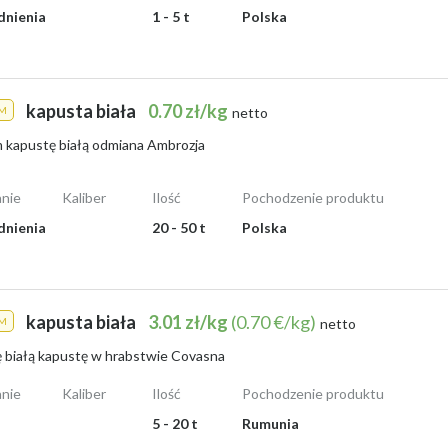
dnienia
1 - 5 t
Polska
kapusta biała
0.70 zł/kg
M
netto
 kapustę białą odmiana Ambrozja
nie
Kaliber
Ilość
Pochodzenie produktu
dnienia
20 - 50 t
Polska
kapusta biała
3.01 zł/kg
(0.70 €/kg)
M
netto
ę białą kapustę w hrabstwie Covasna
nie
Kaliber
Ilość
Pochodzenie produktu
5 - 20 t
Rumunia