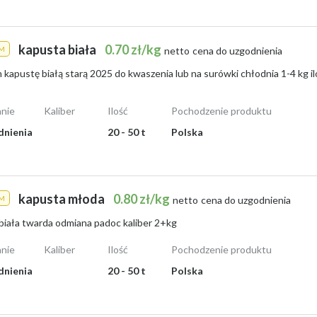
kapusta biała
0.70 zł/kg
M
netto
cena do uzgodnienia
kapustę białą starą 2025 do kwaszenia lub na surówki chłodnia 1-4 kg il
nie
Kaliber
Ilość
Pochodzenie produktu
dnienia
20 - 50 t
Polska
kapusta młoda
0.80 zł/kg
M
netto
cena do uzgodnienia
biała twarda odmiana padoc kaliber 2+kg
nie
Kaliber
Ilość
Pochodzenie produktu
dnienia
20 - 50 t
Polska