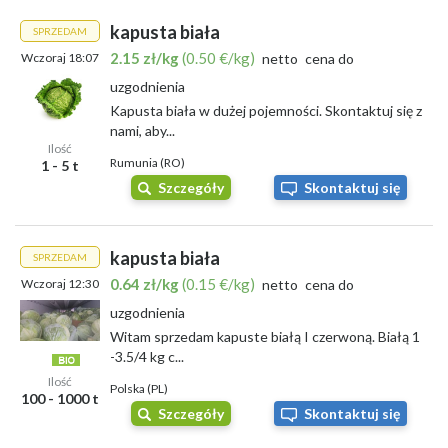
kapusta biała
SPRZEDAM
2.15 zł/kg
(0.50 €/kg)
Wczoraj 18:07
netto
cena do
uzgodnienia
Kapusta biała w dużej pojemności. Skontaktuj się z
nami, aby...
Ilość
Rumunia (RO)
1 - 5 t
Szczegóły
Skontaktuj się
kapusta biała
SPRZEDAM
0.64 zł/kg
(0.15 €/kg)
Wczoraj 12:30
netto
cena do
uzgodnienia
Witam sprzedam kapuste białą I czerwoną. Białą 1
-3.5/4 kg c...
Ilość
Polska (PL)
100 - 1000 t
Szczegóły
Skontaktuj się