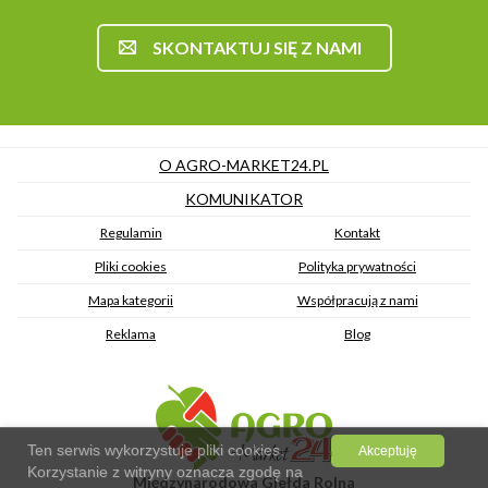
SKONTAKTUJ SIĘ Z NAMI
O AGRO-MARKET24.PL
KOMUNIKATOR
Regulamin
Kontakt
Pliki cookies
Polityka prywatności
Mapa kategorii
Współpracują z nami
Reklama
Blog
Ten serwis wykorzystuje pliki cookies.
Akceptuję
Korzystanie z witryny oznacza zgodę na
Międzynarodowa Giełda Rolna