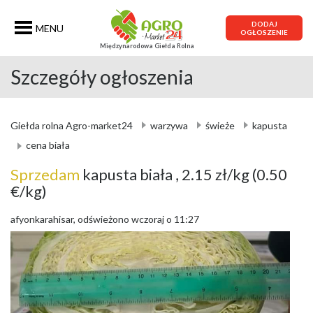
DODAJ
MENU
OGŁOSZENIE
Międzynarodowa Giełda Rolna
Szczegóły ogłoszenia
Giełda rolna Agro-market24
warzywa
świeże
kapusta
cena biała
Sprzedam
kapusta biała
, 2.15 zł/kg
(0.50
€/kg)
afyonkarahisar, odświeżono wczoraj o 11:27