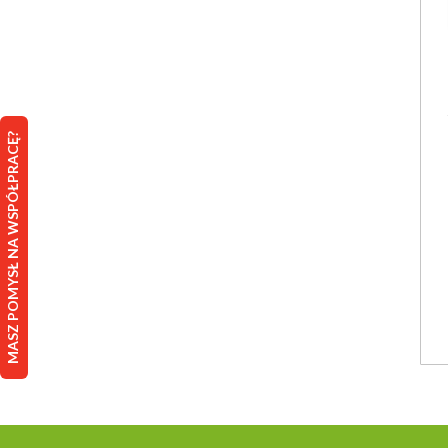
MASZ POMYSŁ NA WSPÓŁPRACĘ?