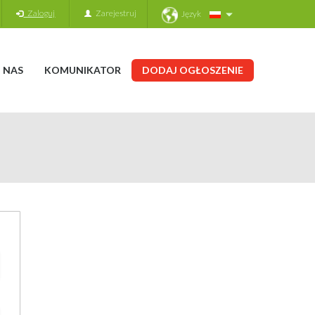
Zaloguj
Zarejestruj
Język
 NAS
KOMUNIKATOR
DODAJ OGŁOSZENIE