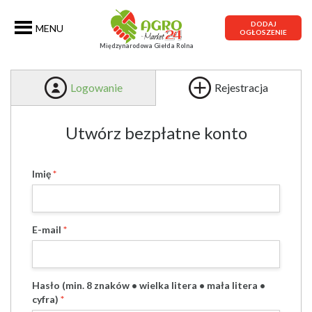
DODAJ
MENU
OGŁOSZENIE
Międzynarodowa Giełda Rolna
Logowanie
Rejestracja
Utwórz bezpłatne konto
Imię
E-mail
Hasło (min. 8 znaków • wielka litera • mała litera •
cyfra)