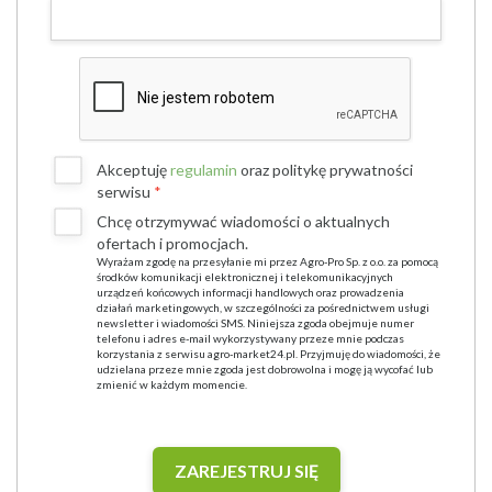
Akceptuję
regulamin
oraz politykę prywatności
serwisu
Chcę otrzymywać wiadomości o aktualnych
ofertach i promocjach.
Wyrażam zgodę na przesyłanie mi przez Agro-Pro Sp. z o.o. za pomocą
środków komunikacji elektronicznej i telekomunikacyjnych
urządzeń końcowych informacji handlowych oraz prowadzenia
działań marketingowych, w szczególności za pośrednictwem usługi
newsletter i wiadomości SMS. Niniejsza zgoda obejmuje numer
telefonu i adres e-mail wykorzystywany przeze mnie podczas
korzystania z serwisu agro-market24.pl. Przyjmuję do wiadomości, że
udzielana przeze mnie zgoda jest dobrowolna i mogę ją wycofać lub
zmienić w każdym momencie.