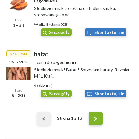
uzgodnienia
Słodki ziemniak to roślina o słodkim smaku,
stosowana jako w...
Ilość
Wielka Brytania (GB)
1 - 5 t
Szczegóły
Skontaktuj się
batat
SPRZEDAM
18/07/2023
cena do uzgodnienia
Słodki ziemniak! Batat ! Sprzedam bataty. Rozmiar
M i L Kraj...
śląskie (PL)
Ilość
Szczegóły
Skontaktuj się
5 - 20 t
<
>
Strona
1
z 13