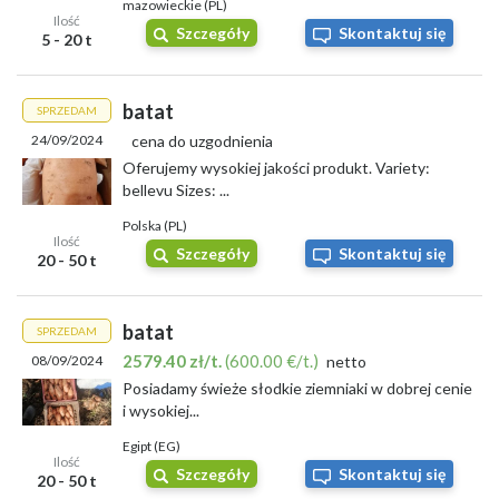
mazowieckie (PL)
Ilość
Szczegóły
Skontaktuj się
5 - 20 t
batat
SPRZEDAM
24/09/2024
cena do uzgodnienia
Oferujemy wysokiej jakości produkt. Variety:
bellevu Sizes: ...
Polska (PL)
Ilość
Szczegóły
Skontaktuj się
20 - 50 t
batat
SPRZEDAM
2579.40 zł/t.
(600.00 €/t.)
08/09/2024
netto
Posiadamy świeże słodkie ziemniaki w dobrej cenie
i wysokiej...
Egipt (EG)
Ilość
Szczegóły
Skontaktuj się
20 - 50 t