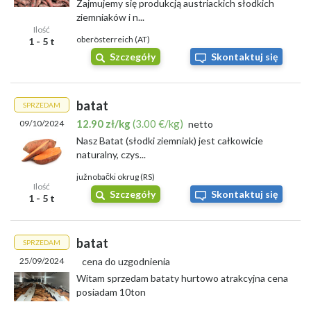
Zajmujemy się produkcją austriackich słodkich
Skup Lubuskie
ziemniaków i n...
Skup Łódzkie
Ilość
Skup Małopolskie
oberösterreich (AT)
1 - 5 t
Skup Mazowieckie
Szczegóły
Skontaktuj się
Skup Opolskie
Skup Podkarpackie
Skup Podlaskie
batat
SPRZEDAM
Skup Pomorskie
Skup Śląskie
12.90 zł/kg
(3.00 €/kg)
09/10/2024
netto
Skup Świętokrzyskie
Nasz Batat (słodki ziemniak) jest całkowicie
Skup Warmińsko-Mazurskie
naturalny, czys...
Skup Wielkopolskie
južnobački okrug (RS)
Skup Zachodniopomorskie
Ilość
Szczegóły
Skontaktuj się
1 - 5 t
batat
SPRZEDAM
25/09/2024
cena do uzgodnienia
Witam sprzedam bataty hurtowo atrakcyjna cena
posiadam 10ton