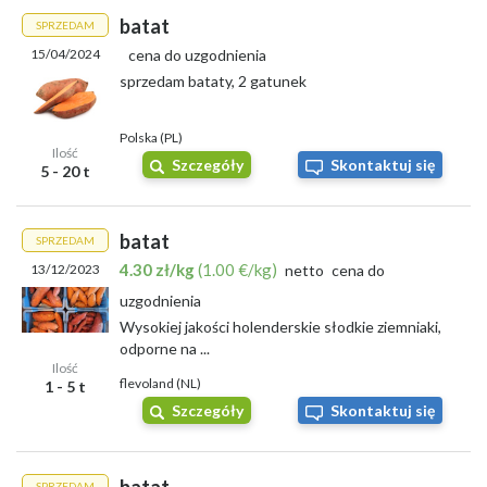
batat
SPRZEDAM
15/04/2024
cena do uzgodnienia
sprzedam bataty, 2 gatunek
Polska (PL)
Ilość
Szczegóły
Skontaktuj się
5 - 20 t
batat
SPRZEDAM
4.30 zł/kg
(1.00 €/kg)
13/12/2023
netto
cena do
uzgodnienia
Wysokiej jakości holenderskie słodkie ziemniaki,
odporne na ...
Ilość
flevoland (NL)
1 - 5 t
Szczegóły
Skontaktuj się
SPRZEDAM