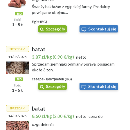
Świeży bakłażan z egipskiej farmy. Produkty
Gdzie Sprzedać Bataty?
powiązane obejmu...
Ilość
Egipt (EG)
Bataty to produkt coraz częściej doceniany przez konsumentów i
1 - 5 t
przedsiębiorców działających na rynku rolnym. Jeśli planujesz
Szczegóły
Skontaktuj się
sprzedaż batatów, warto rozważyć międzynarodowe platformy
handlowe.
batat
Latem 2026 roku doskonałym miejscem sprzedaży jest
SPRZEDAM
Międzynarodowa giełda rolna Agro-Market24, która gwarantuje
3.87 zł/kg
(0.90 €/kg)
11/08/2025
netto
bezpieczne i przejrzyste transakcje.
Sprzedam ziemniaki odmiany Soraya, posiadam
Dzięki temu sprzedawcy mogą szybko dotrzeć do szerokiego grona
około 3 ton.
odbiorców - zarówno lokalnych, jak i zagranicznych - co znacznie
северен централен (BG)
usprawnia rozwój biznesu.
Ilość
Szczegóły
Skontaktuj się
Korzystanie z funkcji Agro-Market24 sprawia, że
sprzedaż
1 - 5 t
batatów staje się prostsza, szybsza i bardziej rentowna
.
Lista skupów:
batat
SPRZEDAM
8.60 zł/kg
(2.00 €/kg)
14/01/2025
netto
cena do
Skup Dolnośląskie
Skup Kujawsko-Pomorskie
uzgodnienia
Skup Lubelskie