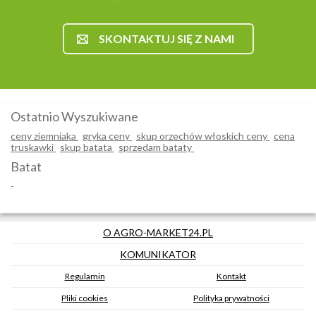
SKONTAKTUJ SIĘ Z NAMI
Ostatnio Wyszukiwane
ceny ziemniaka
gryka ceny
skup orzechów włoskich ceny
cena
truskawki
skup batata
sprzedam bataty
Batat
-
O AGRO-MARKET24.PL
KOMUNIKATOR
Regulamin
Kontakt
Pliki cookies
Polityka prywatności