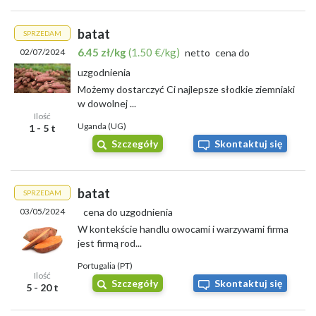
batat
SPRZEDAM
6.45 zł/kg
(1.50 €/kg)
02/07/2024
netto
cena do
uzgodnienia
Możemy dostarczyć Ci najlepsze słodkie ziemniaki
w dowolnej ...
Ilość
Uganda (UG)
1 - 5 t
Szczegóły
Skontaktuj się
batat
SPRZEDAM
03/05/2024
cena do uzgodnienia
W kontekście handlu owocami i warzywami firma
jest firmą rod...
Portugalia (PT)
Ilość
Szczegóły
Skontaktuj się
5 - 20 t