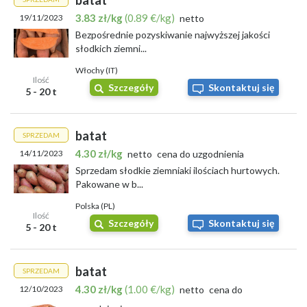
batat
3.83 zł/kg
(0.89 €/kg)
19/11/2023
netto
Bezpośrednie pozyskiwanie najwyższej jakości
słodkich ziemni...
Włochy (IT)
Ilość
Szczegóły
Skontaktuj się
5 - 20 t
batat
SPRZEDAM
4.30 zł/kg
14/11/2023
netto
cena do uzgodnienia
Sprzedam słodkie ziemniaki ilościach hurtowych.
Pakowane w b...
Polska (PL)
Ilość
Szczegóły
Skontaktuj się
5 - 20 t
batat
SPRZEDAM
4.30 zł/kg
(1.00 €/kg)
12/10/2023
netto
cena do