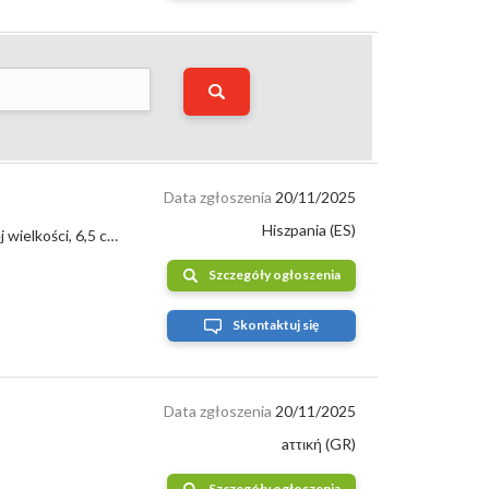
ne stany magazynowe,”
Kiwi to nie tylko pyszny, ale też bogaty w witaminę C
Data zgłoszenia
20/11/2025
Hiszpania (ES)
Organiczne zielone kiwi, bardzo słodkie, całkowicie wolne od pestycydów, średniej wielkości, 6,5 cm długości i 4,5 cm szerokości. Waga jedno...
Szczegóły ogłoszenia
Skontaktuj się
Data zgłoszenia
20/11/2025
aττική (GR)
gionu i sieci handlowej. Przykładowo:
0 zł za kg,
Szczegóły ogłoszenia