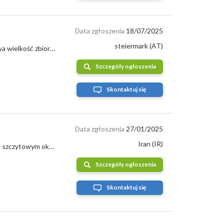
Data zgłoszenia
18/07/2025
steiermark (AT)
Kategoria: Owoce → Kiwi → Świeże owoce Kiwi Kalibracja: mieszana (standardowa wielkość zbioru mini kiwi) Rodzaj opakowania: kartony 4 kg (st...
Szczegóły ogłoszenia
Skontaktuj się
Data zgłoszenia
27/01/2025
Iran (IR)
Nasze kiwi są starannie uprawiane w optymalnych warunkach wzrostu, zbierane w szczytowym okresie dojrzałości, aby zapewnić maksymalny smak i...
Szczegóły ogłoszenia
Skontaktuj się