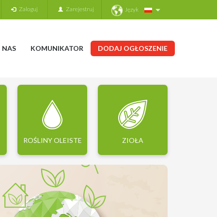
Zaloguj
Zarejestruj
Język
 NAS
KOMUNIKATOR
DODAJ OGŁOSZENIE
ROŚLINY OLEISTE
ZIOŁA