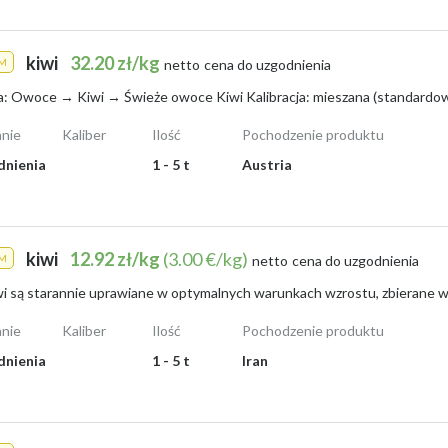
kiwi
32.20 zł/kg
M
netto
cena do uzgodnienia
nie
Kaliber
Ilość
Pochodzenie produktu
dnienia
1 - 5 t
Austria
kiwi
12.92 zł/kg
(3.00 €/kg)
M
netto
cena do uzgodnienia
nie
Kaliber
Ilość
Pochodzenie produktu
dnienia
1 - 5 t
Iran