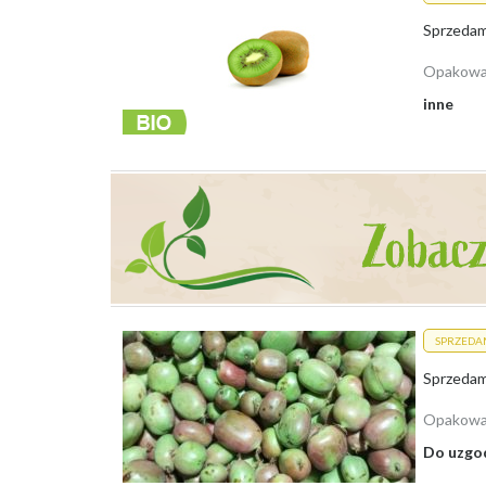
Dzięki temu sprzedający mogą szybko znaleźć nabywców
Warto rozważyć Agro-Market24 jako
efektywny sposób
Opakowa
Lista skupów:
inne
Skup Dolnośląskie
Skup Kujawsko-Pomorskie
Skup Lubelskie
Skup Lubuskie
Skup Łódzkie
Skup Małopolskie
Skup Mazowieckie
Skup Opolskie
Skup Podkarpackie
Skup Podlaskie
SPRZEDA
Skup Pomorskie
Skup Śląskie
Sprzedam 
Skup Świętokrzyskie
Skup Warmińsko-Mazurskie
Opakowa
Skup Wielkopolskie
Do uzgo
Skup Zachodniopomorskie