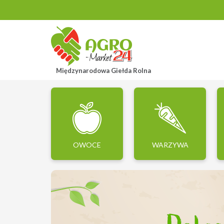
Międzynarodowa Giełda Rolna
OWOCE
WARZYWA