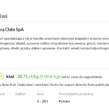
iwi
ra Chile SpA
i specjalizujący się w handlu orzechami oleistymi (migdały i orzechy wło
nogrona i śliwki), suszone rośliny strączkowe (soczewica, groch, ciecierzyc
żowa, oliwki, grzyby dzikie i uprawne. Kontakt: email:
contacto@cofrugra
any owocu. Hurtownie w lutym 2026 roku oferowały je w zakresie od
3,75
00-13,00 zł za kg
. Natomiast w sprzedaży detalicznej promocje pozwalały 
yć tej wersji:
Kiwi kosztuje obecnie około 1,19 zł za sztukę w promocjach
2026 roku wahały się od około 3,75 zł za sztukę do 14 zł za kilogram, w za
kiwi
38.75 zł/kg
(9.00 €/kg)
M
netto
cena do uzgodnienia
cze krótszy, blogowy fragment
albo
tekst zoptymalizowany pod SEO z 
nie
Kaliber
Ilość
Pochodzenie produktu
alne na lekkie przekąski czy zdrowe koktajle. Dysponuję różnymi ilościam
5 - 20 t
Polska
wysoką jakość
oraz
wyśmienity smak
.