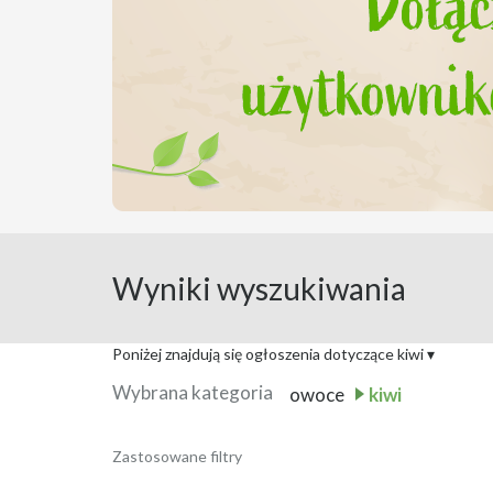
Wyniki wyszukiwania
Poniżej znajdują się ogłoszenia dotyczące kiwi
▾
Wybrana kategoria
owoce
kiwi
Sprzedam Kiwi i Kupię
Zastosowane filtry
Data publikacji:
4 sierpnia 2026