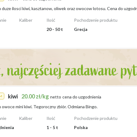
 zainteresowanych świeżymi i starannie wyselekcjonowanymi owocami ora
 sprzedaży kiwi
w obecnym sezonie.
nie
Kaliber
Ilość
Pochodzenie produktu
20 - 50 t
Grecja
kiwi
20.00 zł/kg
M
netto
cena do uzgodnienia
owoce mini kiwi. Tegoroczny zbiór. Odmiana Bingo.
nie
Kaliber
Ilość
Pochodzenie produktu
dnienia
1 - 5 t
Polska