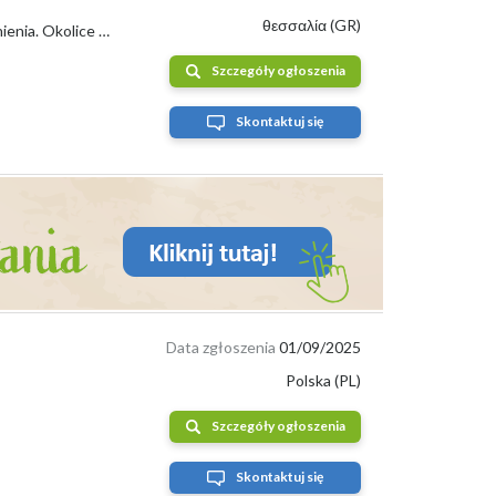
z śledzić aktualne zmiany cen na rynku.
θεσσαλία (GR)
Sprzedam duze ilosci kiwi, kasztanow, oliwek oraz owocow lotosu. Cena do uzgodnienia. Okolice Olimpu.
Szczegóły ogłoszenia
Skontaktuj się
Data zgłoszenia
01/09/2025
Polska (PL)
Szczegóły ogłoszenia
Skontaktuj się