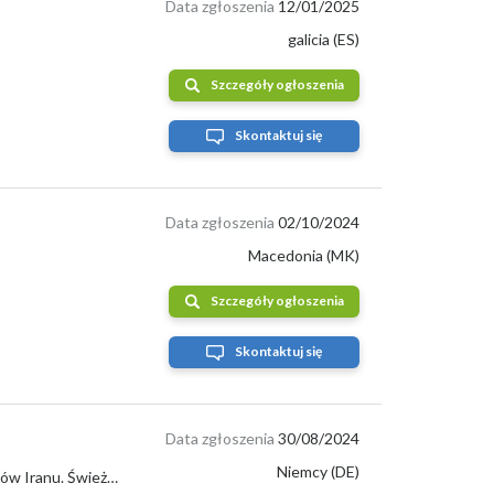
Data zgłoszenia
12/01/2025
galicia (ES)
Szczegóły ogłoszenia
Skontaktuj się
Data zgłoszenia
02/10/2024
Macedonia (MK)
Szczegóły ogłoszenia
Skontaktuj się
Data zgłoszenia
30/08/2024
Niemcy (DE)
Sprzedam premium kiwi Hayward z IranuImport kiwi (80-100 g) bezpośrednio z sadów Iranu. Świeże, słodkie kiwi, idealne do dystrybucji w sklep...