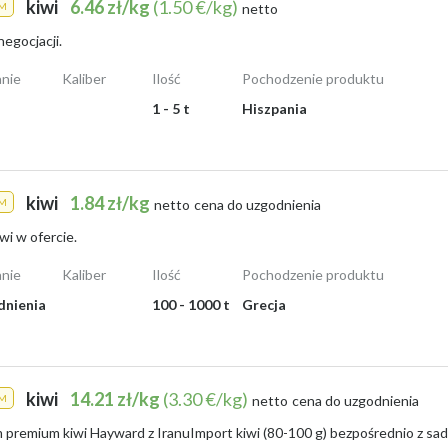
kiwi
6.46 zł/kg
(1.50 €/kg)
M
netto
egocjacji.
nie
Kaliber
Ilość
Pochodzenie produktu
1 - 5 t
Hiszpania
kiwi
1.84 zł/kg
M
netto
cena do uzgodnienia
wi w ofercie.
nie
Kaliber
Ilość
Pochodzenie produktu
dnienia
100 - 1000 t
Grecja
kiwi
14.21 zł/kg
(3.30 €/kg)
M
netto
cena do uzgodnienia