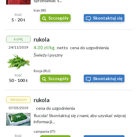
sprzedawać s...
Iran (IR)
Ilość
Szczegóły
Skontaktuj się
5 - 20 t
rukola
KUPIĘ
4.30 zł/kg
24/11/2019
netto
cena do uzgodnienia
Świeży i pyszny
Rosja (RU)
Ilość
Szczegóły
Skontaktuj się
50 - 100 t
rukola
SPRZEDAM
07/05/2019
cena do uzgodnienia
Rucola! Skontaktuj się z nami, aby uzyskać więcej
informacji...
campania (IT)
Ilość