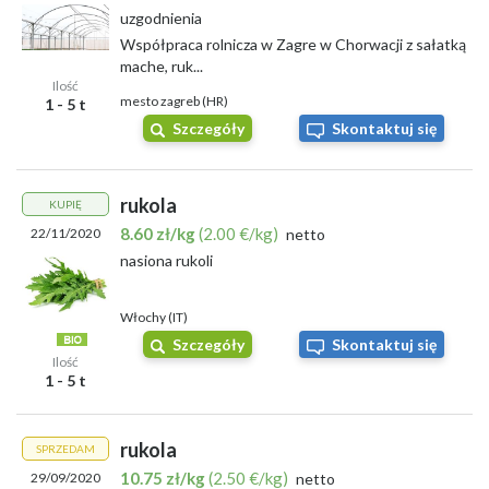
uzgodnienia
Współpraca rolnicza w Zagre w Chorwacji z sałatką
mache, ruk...
Ilość
mesto zagreb (HR)
1 - 5 t
Szczegóły
Skontaktuj się
rukola
KUPIĘ
8.60 zł/kg
(2.00 €/kg)
22/11/2020
netto
nasiona rukoli
Włochy (IT)
Szczegóły
Skontaktuj się
Ilość
1 - 5 t
rukola
SPRZEDAM
10.75 zł/kg
(2.50 €/kg)
29/09/2020
netto