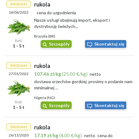
rukola
SPRZEDAM
Skup Małopolskie
Skup Mazowieckie
16/06/2022
cena do uzgodnienia
Skup Opolskie
Nasze usługi obejmują import, eksport i
Skup Podkarpackie
dystrybucję świeżych...
Skup Podlaskie
Skup Pomorskie
Brazylia (BR)
Ilość
Skup Śląskie
Szczegóły
Skontaktuj się
1 - 5 t
Skup Świętokrzyskie
Skup Warmińsko-Mazurskie
Skup Wielkopolskie
rukola
SPRZEDAM
Skup Zachodniopomorskie
107.46 zł/kg
(25.00 €/kg)
27/01/2022
netto
dostawa orzechów gorzkiej. prosimy o podanie nam
minimalnej ...
Nigeria (NG)
Ilość
Szczegóły
Skontaktuj się
1 - 5 t
rukola
SPRZEDAM
17.19 zł/kg
(4.00 €/kg)
26/11/2020
netto
cena do