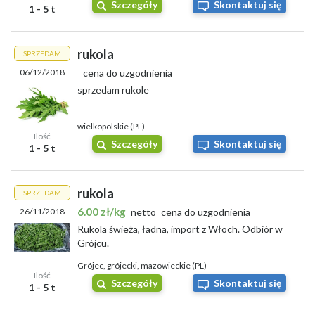
Szczegóły
Skontaktuj się
1 - 5 t
rukola
SPRZEDAM
06/12/2018
cena do uzgodnienia
sprzedam rukole
wielkopolskie (PL)
Ilość
Szczegóły
Skontaktuj się
1 - 5 t
rukola
SPRZEDAM
6.00 zł/kg
26/11/2018
netto
cena do uzgodnienia
Rukola świeża, ładna, import z Włoch. Odbiór w
Grójcu.
Grójec, grójecki, mazowieckie (PL)
Ilość
Szczegóły
Skontaktuj się
1 - 5 t