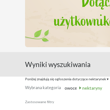
Wyniki wyszukiwania
Poniżej znajdują się ogłoszenia dotyczące nektarynek
▾
Wybrana kategoria
owoce
nektaryny
Sprzedam Nektaryny i
Zastosowane filtry
Data publikacji:
4 sierpnia 2026