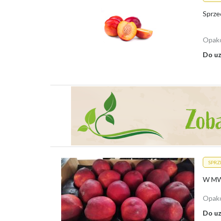
Skup Małopolskie
Sprze
Skup Mazowieckie
Skup Opolskie
Skup Podkarpackie
Opak
Skup Podlaskie
Do uz
Skup Pomorskie
Skup Śląskie
Skup Świętokrzyskie
Skup Warmińsko-Mazurskie
Skup Wielkopolskie
Skup Zachodniopomorskie
SPR
Opak
Do uz