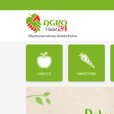
Międzynarodowa Giełda Rolna
OWOCE
WARZYWA