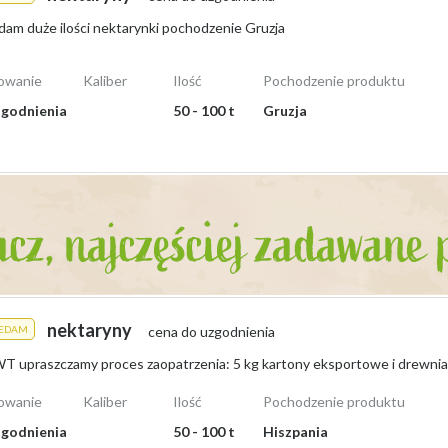
dam duże ilości nektarynki pochodzenie Gruzja
owanie
Kaliber
Ilość
Pochodzenie produktu
godnienia
50 - 100 t
Gruzja
nektaryny
ZEDAM
cena do uzgodnienia
owanie
Kaliber
Ilość
Pochodzenie produktu
godnienia
50 - 100 t
Hiszpania