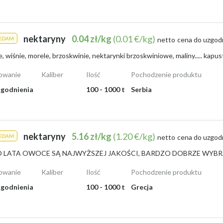
nektaryny
0.04 zł/kg
(0.01 €/kg)
ZEDAM
netto
cena do uzgod
owanie
Kaliber
Ilość
Pochodzenie produktu
godnienia
100 - 1000 t
Serbia
nektaryny
5.16 zł/kg
(1.20 €/kg)
ZEDAM
netto
cena do uzgod
owanie
Kaliber
Ilość
Pochodzenie produktu
godnienia
100 - 1000 t
Grecja