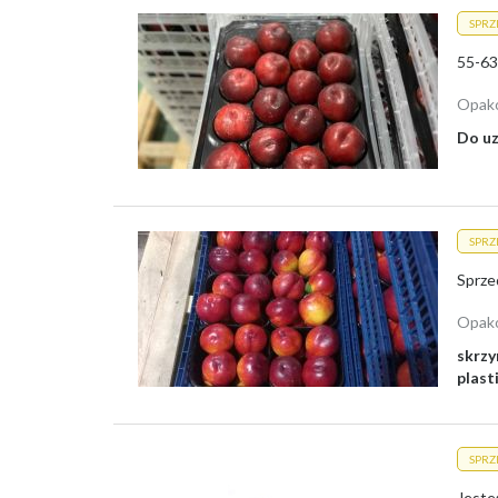
SPR
Opak
Do uz
SPR
Opak
skrzy
plast
SPR
Jeste