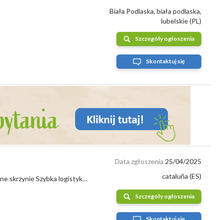
Biała Podlaska, biała podlaska,
lubelskie (PL)
Szczegóły ogłoszenia
Skontaktuj się
Data zgłoszenia
25/04/2025
cataluña (ES)
W MWT upraszczamy proces zaopatrzenia: 5 kg kartony eksportowe i drewniane skrzynie Szybka logistyka w całej Europie Sezon: od kwietnia do l...
Szczegóły ogłoszenia
Skontaktuj się