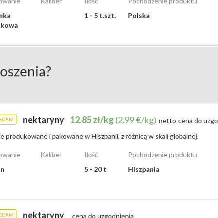
owanie
Kaliber
Ilość
Pochodzenie produktu
nka
1 - 5 t.szt.
Polska
ikowa
orcami.
iełda rolna Agro-Market24
, gdzie dostępne są oferty z Polski i zagra
oraz dostawców z różnych rejonów.
łoszenia?
y?
nektaryn, które są wtedy w pełni dojrzałe i wyjątkowo smaczne.
War
jsce, które ułatwia producentom wystawianie swoich produktów, a kupuj
nektaryny
12.85 zł/kg
(2.99 €/kg)
ZEDAM
netto
cena do uzgo
ście.
 produkowane i pakowane w Hiszpanii, z różnicą w skali globalnej.
e ruchliwy, Agro-Market24 stanowi wygodne rozwiązanie dla tych, kt
owanie
Kaliber
Ilość
Pochodzenie produktu
on
5 - 20 t
Hiszpania
nektaryny
ZEDAM
cena do uzgodnienia