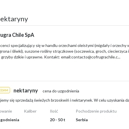
nektaryny
ugra Chile SpA
cenci specjalizujący się w handlu orzechami oleistymi (migdały i orzechy
ztują?
rona i śliwki), suszone rośliny strączkowe (soczewica, groch, ciecierzyca 
, grzyby dzikie i uprawne. Kontakt: email:
contacto@cofrugrachile.c
...
ane i zależą od formy zakupu - hurtowej lub detalicznej. Na giełdzie hu
5,75 zł/kg
do nawet
10-14,50 zł/kg
, co często związane jest z pochodz
łaszcza przy promocjach. Najtańsze propozycje zaczynają się od około
2,5
 kilogram w sklepach podczas okazji, aż po kilkanaście złotych w o
nektaryny
ZEDAM
cena do uzgodnienia
owanie
Kaliber
Ilość
Pochodzenie produktu
 sadów. Owoce są dojrzałe, sokowite i idealne na letnie przekąski oraz 
godnienia
20 - 50 t
Serbia
ie do indywidualnych potrzeb.