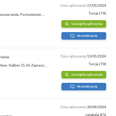
Data zgłoszenia
17/05/2024
Turcja (TR)
55-63 w otwartej górnej kopułce 63 + mm w plastikowym pudełku jednowarstwowa wiola. Pochodzenie Turcja. Posiadamy ogrody z brzoskwiniami, ne...
Szczegóły ogłoszenia
Skontaktuj się
Data zgłoszenia
13/05/2024
nienia
Turcja (TR)
Sprzedam piękne nektarynki Patagonia i brzoskwinie Astoria, pochodzące z Türkiye. Kaliber 55-65 Zapraszam zainteresowanych do współpracy. Wh...
Szczegóły ogłoszenia
Skontaktuj się
Data zgłoszenia
30/04/2024
cataluña (ES)
 warzyw.