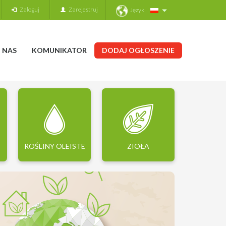
Zaloguj
Zarejestruj
Język
 NAS
KOMUNIKATOR
DODAJ OGŁOSZENIE
ROŚLINY OLEISTE
ZIOŁA