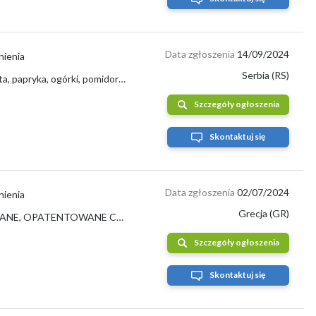
Data zgłoszenia
14/09/2024
nienia
Serbia (RS)
Wiśnie, wiśnie, morele, brzoskwinie, nektarynki brzoskwiniowe, maliny..... kapusta, papryka, ogórki, pomidory (czerwone i różowe), ziemniaki...
Szczegóły ogłoszenia
Skontaktuj się
Data zgłoszenia
02/07/2024
nienia
Grecja (GR)
TEGO LATA OWOCE SĄ NAJWYŻSZEJ JAKOŚCI, BARDZO DOBRZE WYBRANE, OPATENTOWANE CERTYFIKATEM FITOSANITARNYM, PEŁNE ŚWIEŻOŚCI, W CENIE DO NEGOCJAC...
Szczegóły ogłoszenia
Skontaktuj się