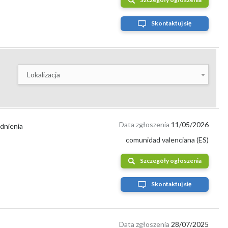
Skontaktuj się
nicy. Pozwala to znaleźć wysokiej jakości owoce w
Lokalizacja
to korzystać z platform umożliwiających dotarcie do
ącym z wielu krajów łatwe znalezienie atrakcyjnych
Data zgłoszenia
11/05/2026
dnienia
comunidad valenciana (ES)
órzy chcą sprzedać nektarynki szybko i efektywnie.
Szczegóły ogłoszenia
Skontaktuj się
Data zgłoszenia
28/07/2025