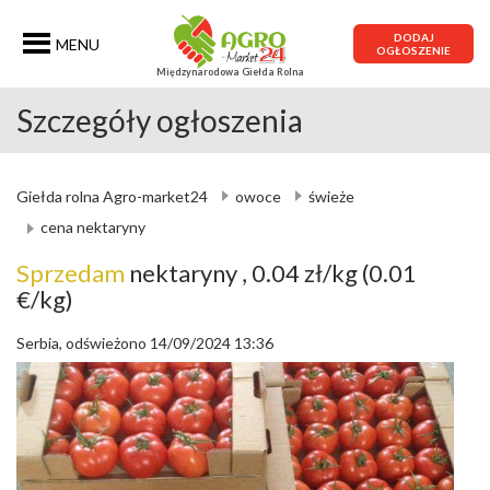
DODAJ
MENU
OGŁOSZENIE
Międzynarodowa Giełda Rolna
Szczegóły ogłoszenia
Giełda rolna Agro-market24
owoce
świeże
cena nektaryny
Sprzedam
nektaryny
, 0.04 zł/kg
(0.01
€/kg)
Serbia, odświeżono 14/09/2024 13:36