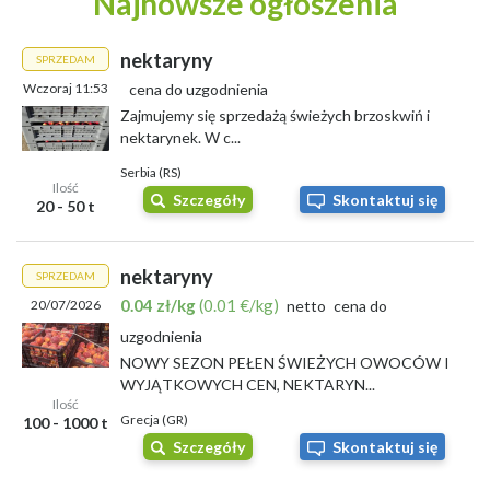
Najnowsze ogłoszenia
nektaryny
SPRZEDAM
Wczoraj 11:53
cena do uzgodnienia
Zajmujemy się sprzedażą świeżych brzoskwiń i
nektarynek. W c...
Serbia (RS)
Ilość
Szczegóły
Skontaktuj się
20 - 50 t
nektaryny
SPRZEDAM
0.04 zł/kg
(0.01 €/kg)
20/07/2026
netto
cena do
uzgodnienia
NOWY SEZON PEŁEN ŚWIEŻYCH OWOCÓW I
WYJĄTKOWYCH CEN, NEKTARYN...
Ilość
Grecja (GR)
100 - 1000 t
Szczegóły
Skontaktuj się