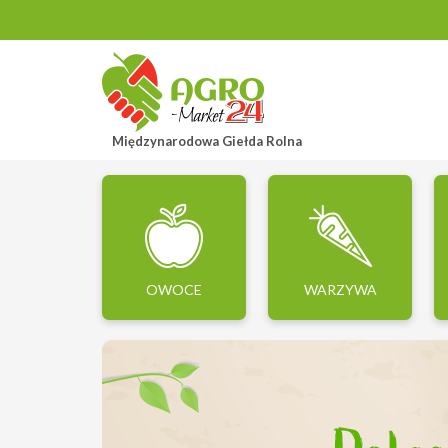
Międzynarodowa Giełda Rolna
OWOCE
WARZYWA