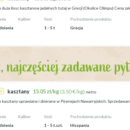
nie
Kaliber
Ilość
Pochodzenie produktu
dnienia
1 - 5 t
Grecja
kasztany
15.05 zł/kg
(3.50 €/kg)
M
netto
nie
Kaliber
Ilość
Pochodzenie produktu
dnienia
1 - 5 t.szt.
Hiszpania