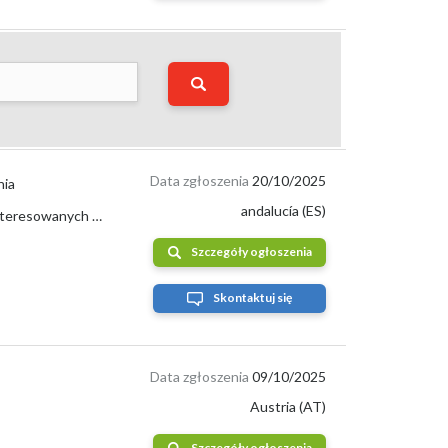
ękodzielniczych. W związku z tym wielu kupujących
Data zgłoszenia
20/10/2025
nia
andalucía (ES)
Ekologiczne kasztany z regionu Alpujarra w Granadzie. Oferuję dobrą cenę dla zainteresowanych większymi ilościami.
ata i na początku jesieni
.
Szczegóły ogłoszenia
Skontaktuj się
 i źródła pochodzenia. Na rynku dostępne są zarówno
Data zgłoszenia
09/10/2025
Austria (AT)
Szczegóły ogłoszenia