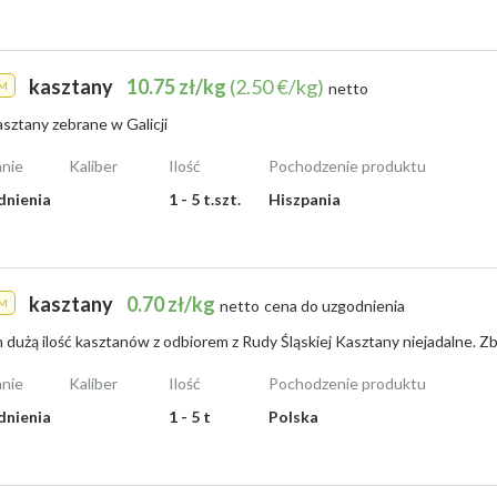
kasztany
10.75 zł/kg
(2.50 €/kg)
M
netto
sztany zebrane w Galicji
nie
Kaliber
Ilość
Pochodzenie produktu
dnienia
1 - 5 t.szt.
Hiszpania
kasztany
0.70 zł/kg
M
netto
cena do uzgodnienia
nie
Kaliber
Ilość
Pochodzenie produktu
dnienia
1 - 5 t
Polska