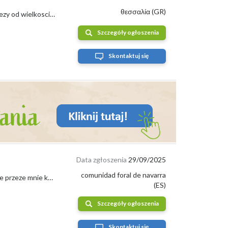
θεσσαλία (GR)
Sprzedam duza ilosc kasztanow jadalnych tutaj w Grecji (Okolice Olimpu) Cena zalezy od wielkosci kasztanow. Extra large 4,20 € za kg Duze 3,...
Szczegóły ogłoszenia
Skontaktuj się
Data zgłoszenia
29/09/2025
comunidad foral de navarra
Naturalne kasztany uprawiane i zbierane w Pirenejach Nawarryjskich. Sprzedawane przeze mnie kasztany są podlewane, zbierane i selekcjonowane...
(ES)
Szczegóły ogłoszenia
Skontaktuj się