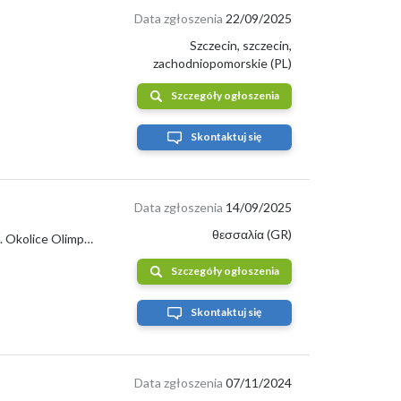
Data zgłoszenia
22/09/2025
Szczecin, szczecin,
zachodniopomorskie (PL)
Szczegóły ogłoszenia
Skontaktuj się
Data zgłoszenia
14/09/2025
θεσσαλία (GR)
Sprzedam duza ilosc kasztanow jadalnych, duzych kiwi, oliwek oraz owocow lotosu. Okolice Olimpu. Kontakt Katerina [telefon]
Szczegóły ogłoszenia
Skontaktuj się
Data zgłoszenia
07/11/2024