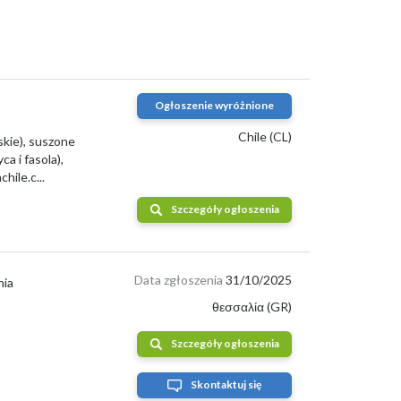
Ogłoszenie wyróżnione
Chile (CL)
skie), suszone
a i fasola),
chile.c
...
m
. W niektórych rejonach stawki zaczynają się od około
Szczegóły ogłoszenia
ztanów
oraz
lokalizacja punktu skupu
. Choć zarobki z
Data zgłoszenia
31/10/2025
nia
θεσσαλία (GR)
rtystycznych. Są zdrowe, odpowiednio wysuszone i
Szczegóły ogłoszenia
wić sortowane kasztany - perfekcyjne do dalszej obróbki
Skontaktuj się