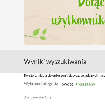
Wyniki wyszukiwania
Poniżej znajdują się ogłoszenia dotyczące jadalnych ka
Wybrana kategoria
owoce
kasztany
Sprzedam i Kupię Jada
Zastosowane filtry
Data publikacji:
4 sierpnia 2026