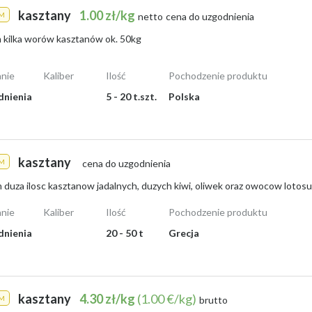
kasztany
1.00 zł/kg
M
netto
cena do uzgodnienia
 kilka worów kasztanów ok. 50kg
nie
Kaliber
Ilość
Pochodzenie produktu
dnienia
5 - 20 t.szt.
Polska
kasztany
M
cena do uzgodnienia
nie
Kaliber
Ilość
Pochodzenie produktu
dnienia
20 - 50 t
Grecja
kasztany
4.30 zł/kg
(1.00 €/kg)
M
brutto