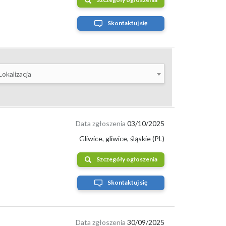
Skontaktuj się
u 2026 roku sporym zainteresowaniem cieszą się
ci kasztany od producentów z różnych krajów.
alne targi, sklepy ze zdrową żywnością oraz sezonowe
Lokalizacja
dy rolnej Agro-Market24
. Platforma ta zyskuje na
Data zgłoszenia
03/10/2025
Gliwice, gliwice, śląskie (PL)
ież obserwować sezonowe zmiany na giełdzie, co
Szczegóły ogłoszenia
 biznesowych
.
Skontaktuj się
Data zgłoszenia
30/09/2025