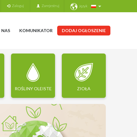
Zaloguj
Zarejestruj
Język
 NAS
KOMUNIKATOR
DODAJ OGŁOSZENIE
ROŚLINY OLEISTE
ZIOŁA