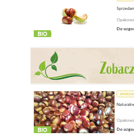
Skup Lubuskie
Skup Łódzkie
Skup Małopolskie
Opakowa
Skup Mazowieckie
Skup Opolskie
Do uzgo
Skup Podkarpackie
Skup Podlaskie
Skup Pomorskie
Skup Śląskie
Skup Świętokrzyskie
Skup Warmińsko-Mazurskie
Skup Wielkopolskie
Skup Zachodniopomorskie
SPRZEDA
Opakowa
Do uzgo