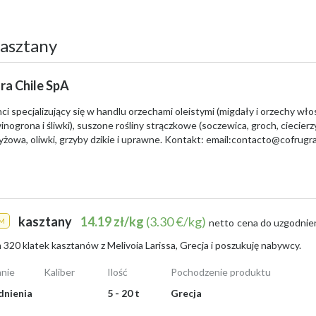
kasztany
ra Chile SpA
i specjalizujący się w handlu orzechami oleistymi (migdały i orzechy wło
tują?
nogrona i śliwki), suszone rośliny strączkowe (soczewica, groch, ciecierzyc
żowa, oliwki, grzyby dzikie i uprawne. Kontakt: email:
contacto@cofrugra
żne, choć najczęściej mieszczą się w granicach
0,50-1,20 zł za kilogra
h można otrzymać nawet
1,10-1,20 zł/kg
.
 cena to około
1,00 zł/kg
. Wpływają na nią przede wszystkim
jakość kas
lościach można liczyć na dodatkowy, choć niewielki, dochód.
kasztany
14.19 zł/kg
(3.30 €/kg)
M
netto
cena do uzgodnie
320 klatek kasztanów z Melivoia Larissa, Grecja i poszukuję nabywcy.
ku
, które idealnie sprawdzą się podczas jesiennych dekoracji czy prac a
niach.
nie
Kaliber
Ilość
Pochodzenie produktu
stołów lub jako materiał do kreatywnych zajęć dla dzieci. Można też zamó
dnienia
5 - 20 t
Grecja