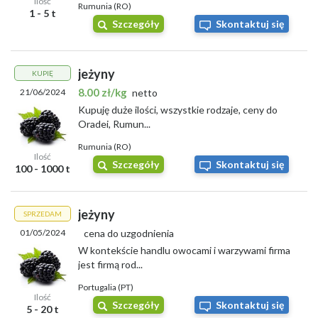
Ilość
Rumunia (RO)
1 - 5 t
Szczegóły
Skontaktuj się
jeżyny
KUPIĘ
8.00 zł/kg
21/06/2024
netto
Kupuję duże ilości, wszystkie rodzaje, ceny do
Oradei, Rumun...
Rumunia (RO)
Ilość
Szczegóły
Skontaktuj się
100 - 1000 t
jeżyny
SPRZEDAM
01/05/2024
cena do uzgodnienia
W kontekście handlu owocami i warzywami firma
jest firmą rod...
Portugalia (PT)
Ilość
Szczegóły
Skontaktuj się
5 - 20 t