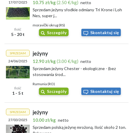
10.75 zł/kg
(2.50 €/kg)
17/07/2025
netto
maksymalizować zyski z upraw i skutecznie zarządzać
sprzedażą.
Sprzedam jeżyny słodkie odmiany Tri Krone i Loh
Nes, super j...
Lista skupów:
moravički okrug (RS)
Ilość
Skup Dolnośląskie
Szczegóły
Skontaktuj się
5 - 20 t
Skup Kujawsko-Pomorskie
Skup Lubelskie
Skup Lubuskie
jeżyny
SPRZEDAM
Skup Łódzkie
12.90 zł/kg
(3.00 €/kg)
24/06/2025
netto
Skup Małopolskie
Skup Mazowieckie
Sprzedam jeżyny Chester - ekologiczne - (bez
Skup Opolskie
stosowania środ...
Skup Podkarpackie
Rumunia (RO)
Skup Podlaskie
Ilość
Skup Pomorskie
Szczegóły
Skontaktuj się
1 - 5 t
Skup Śląskie
Skup Świętokrzyskie
Skup Warmińsko-Mazurskie
jeżyny
SPRZEDAM
Skup Wielkopolskie
10.00 zł/kg
27/03/2025
netto
Skup Zachodniopomorskie
Sprzedam polską jeżynę mrożoną. Ilość około 2 ton.