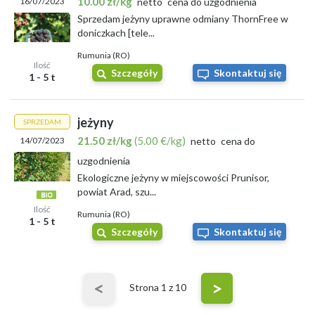
10.00 zł/kg
16/07/2023
netto
cena do uzgodnienia
Sprzedam jeżyny uprawne odmiany ThornFree w
doniczkach [tele...
Rumunia (RO)
Ilość
Szczegóły
Skontaktuj się
1 - 5 t
jeżyny
SPRZEDAM
21.50 zł/kg
(5.00 €/kg)
14/07/2023
netto
cena do
uzgodnienia
Ekologiczne jeżyny w miejscowości Prunisor,
powiat Arad, szu...
Ilość
Rumunia (RO)
1 - 5 t
Szczegóły
Skontaktuj się
<
>
Strona
1
z 10