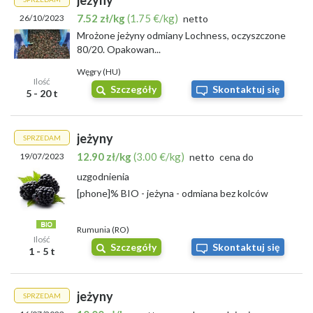
jeżyny
7.52 zł/kg
(1.75 €/kg)
26/10/2023
netto
Mrożone jeżyny odmiany Lochness, oczyszczone
80/20. Opakowan...
Węgry (HU)
Ilość
Szczegóły
Skontaktuj się
5 - 20 t
jeżyny
SPRZEDAM
12.90 zł/kg
(3.00 €/kg)
19/07/2023
netto
cena do
uzgodnienia
[phone]% BIO - jeżyna - odmiana bez kolców
Rumunia (RO)
Ilość
Szczegóły
Skontaktuj się
1 - 5 t
jeżyny
SPRZEDAM