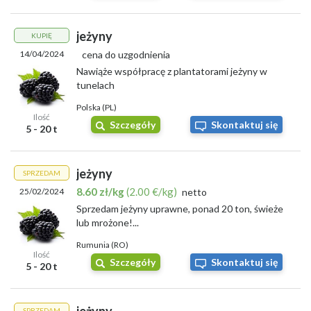
jeżyny
KUPIĘ
14/04/2024
cena do uzgodnienia
Nawiąże współpracę z plantatorami jeżyny w
tunelach
Polska (PL)
Ilość
Szczegóły
Skontaktuj się
5 - 20 t
jeżyny
SPRZEDAM
8.60 zł/kg
(2.00 €/kg)
25/02/2024
netto
Sprzedam jeżyny uprawne, ponad 20 ton, świeże
lub mrożone!...
Rumunia (RO)
Ilość
Szczegóły
Skontaktuj się
5 - 20 t
SPRZEDAM