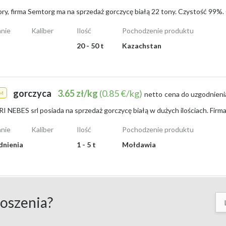
nie
Kaliber
Ilość
Pochodzenie produktu
tawą na teren województwa mazowieckiego”,
20 - 50 t
Kazachstan
zaraz, ilość do ustalenia”,
, odbiór osobisty lub transport”.
gorczyca
3.65 zł/kg
(0.85 €/kg)
M
netto
cena do uzgodnieni
 w dużych ilościach. Zależy mi na surowcu z aktualnego zbioru 2026 o wys
dowych workach. Proszę o przesyłanie ofert wraz z informacjami o dostęp
nie
Kaliber
Ilość
Pochodzenie produktu
dnienia
1 - 5 t
Mołdawia
atychmiastowy”,
wo, szybka płatność”.
łoszenia?
a w rolnictwie i przemyśle spożywczym. W Polsce ceny skupu gorczycy b