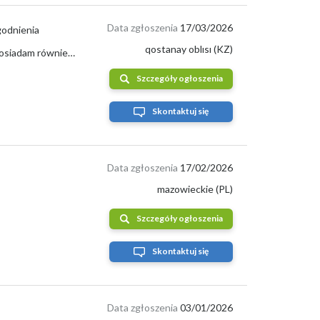
Data zgłoszenia
17/03/2026
godnienia
qostanay oblısı (KZ)
Sprzedam gorczycę białą i czarną, pozostałą ilość 66 ton (Kazachstan, Kustanaj). Posiadam również inne produkty (proso, len, szafran)....
Szczegóły ogłoszenia
Skontaktuj się
Data zgłoszenia
17/02/2026
mazowieckie (PL)
Szczegóły ogłoszenia
Skontaktuj się
Data zgłoszenia
03/01/2026