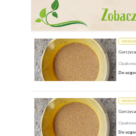
Lista skupów:
Skup Dolnośląskie
Skup Kujawsko-Pomorskie
Skup Lubelskie
Skup Lubuskie
SPRZEDA
Skup Łódzkie
Gorczyca 
Skup Małopolskie
Skup Mazowieckie
Opakowa
Skup Opolskie
Skup Podkarpackie
Do uzgo
Skup Podlaskie
Skup Pomorskie
Skup Śląskie
Skup Świętokrzyskie
Skup Warmińsko-Mazurskie
SPRZEDA
Skup Wielkopolskie
Gorczyca 
Skup Zachodniopomorskie
Opakowa
Do uzgo