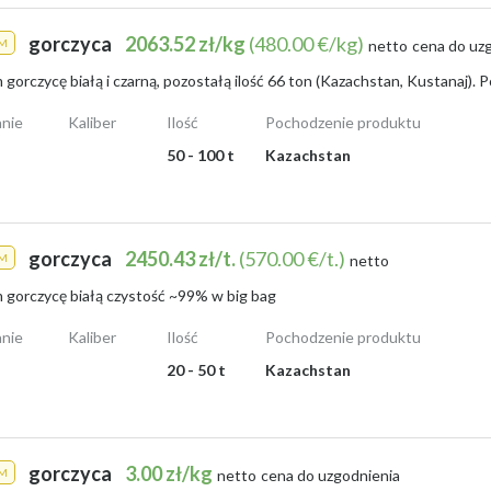
gorczyca
2063.52 zł/kg
(480.00 €/kg)
M
netto
cena do uz
nie
Kaliber
Ilość
Pochodzenie produktu
50 - 100 t
Kazachstan
gorczyca
2450.43 zł/t.
(570.00 €/t.)
M
netto
 gorczycę białą czystość ~99% w big bag
nie
Kaliber
Ilość
Pochodzenie produktu
20 - 50 t
Kazachstan
gorczyca
3.00 zł/kg
M
netto
cena do uzgodnienia