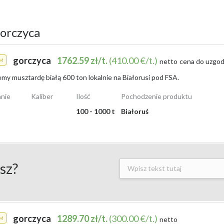
gorczyca
gorczyca
1762.59 zł/t.
(410.00 €/t.)
M
netto
cena do uzgod
my musztardę białą 600 ton lokalnie na Białorusi pod FSA.
je?
nie
Kaliber
Ilość
Pochodzenie produktu
. W transakcjach hurtowych oraz ogłoszeniach rolniczych najczęściej sp
100 - 1000 t
Białoruś
g
(czyli
2115 zł/t
), jednak na giełdach występują także oferty po
2560-28
 przykład gorczyca biała dla konsumentów kosztuje od
6,50 zł/kg
do aż
22
ze porcje.
ać, że
bieżąca cena gorczycy
w dużej mierze zależy od odmiany, stopnia c
sz?
u w sezonie jesień 2026. Proponowany materiał wyróżnia się świetną zd
gorczyca
1289.70 zł/t.
(300.00 €/t.)
M
netto
ików, jak i większych gospodarstw. Zachęcam do skorzystania z atrakcyjn