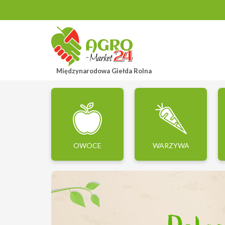
Międzynarodowa Giełda Rolna
OWOCE
WARZYWA