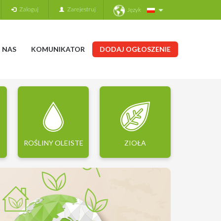
Zaloguj
Zarejestruj
Język
 NAS
KOMUNIKATOR
DODAJ OGŁOSZENIE
ROŚLINY OLEISTE
ZIOŁA