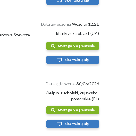
Skontaktuj się
Data zgłoszenia
Wczoraj 12:21
kharkivsʹka oblast (UA)
Producent rolny sprzedaje zbiory gorczycy białej 2024. Znajduje się w regionie Charkowa Szewczenko. tel +[telefon] Siergiej
Szczegóły ogłoszenia
Skontaktuj się
Data zgłoszenia
30/06/2026
Kiełpin, tucholski, kujawsko-
pomorskie (PL)
Szczegóły ogłoszenia
Skontaktuj się