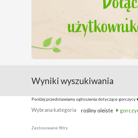
Wyniki wyszukiwania
Poniżej przedstawiamy ogłoszenia dotyczące gorczycy
Wybrana kategoria
rośliny oleiste
gorczy
Sprzedam i Kupię Gorc
Zastosowane filtry
Data publikacji:
4 sierpnia 2026