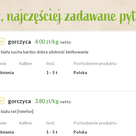
gorczyca
4.00 zł/kg
M
netto
biała sucha bardzo dobra zdolność kiełkowania
nie
Kaliber
Ilość
Pochodzenie produktu
dnienia
1 - 5 t
Polska
gorczyca
3.80 zł/kg
M
netto
biała tel [telefon]
nie
Kaliber
Ilość
Pochodzenie produktu
dnienia
1 - 5 t
Polska