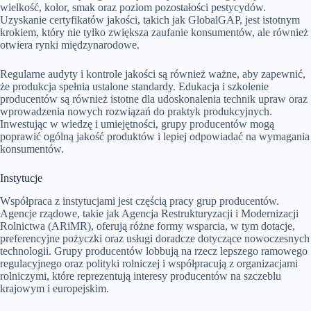
wielkość, kolor, smak oraz poziom pozostałości pestycydów.
Uzyskanie certyfikatów jakości, takich jak GlobalGAP, jest istotnym
krokiem, który nie tylko zwiększa zaufanie konsumentów, ale również
otwiera rynki międzynarodowe.
Regularne audyty i kontrole jakości są również ważne, aby zapewnić,
że produkcja spełnia ustalone standardy. Edukacja i szkolenie
producentów są również istotne dla udoskonalenia technik upraw oraz
wprowadzenia nowych rozwiązań do praktyk produkcyjnych.
Inwestując w wiedzę i umiejętności, grupy producentów mogą
poprawić ogólną jakość produktów i lepiej odpowiadać na wymagania
konsumentów.
Instytucje
Współpraca z instytucjami jest częścią pracy grup producentów.
Agencje rządowe, takie jak Agencja Restrukturyzacji i Modernizacji
Rolnictwa (ARiMR), oferują różne formy wsparcia, w tym dotacje,
preferencyjne pożyczki oraz usługi doradcze dotyczące nowoczesnych
technologii. Grupy producentów lobbują na rzecz lepszego ramowego
regulacyjnego oraz polityki rolniczej i współpracują z organizacjami
rolniczymi, które reprezentują interesy producentów na szczeblu
krajowym i europejskim.