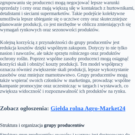
zgrupowaniu się producenci mogą negocjować lepsze warunki
sprzedaży i ceny oraz mają większą siłę w kontaktach z hurtownikami,
detalistami i sieciami supermarketów. Takie podejście kolektywne
umożliwia lepsze ubieganie się o uczciwe ceny oraz skuteczniejsze
planowanie produkcji, co jest niezbędne w obliczu zmieniających się
wymagań rynkowych oraz sezonowości produktów.
Kolejną korzyścią z przynależności do grupy producentów jest
redukcja kosztów dzięki wspólnym zakupom. Dotyczy to nie tylko
nasion i nawozów, ale także sprzętu rolniczego oraz produktów
ochrony roślin. Poprzez wspólne zasoby producenci mogą osiągnąć
korzyści skali i obniżyć koszty produkcji. Ten model współpracy
oznacza również zwiększenie skali produkcji, lepsze wykorzystanie
zasobów oraz mniejsze marnotrawstwo. Grupy producentów mogą
także wspierać swoich członków w marketingu, prowadząc wspólne
kampanie promocyjne oraz uczestnicząc w targach i wystawach, co
zwiększa widoczność i rozpoznawalność ich produktów na rynku.
Zobacz ogłoszenia:
Giełda rolna Agro-Market24
Struktura i organizacja
grupy producentów
Struktura grup producentów owoców i warzyw jest dostosowana do