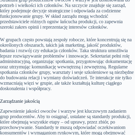
potrzeb i wielkości ich członków. Na szczycie znajduje się zarząd,
który podejmuje decyzje strategiczne i odpowiada za codzienne
funkcjonowanie grupy. W skład zarządu mogą wchodzić
przedstawiciele różnych ogniw łańcucha produkcji, co zapewnia
szeroki zakres opinii i reprezentację interesów członków.
W grupach często powstają zespoły robocze, które koncentrują się na
określonych obszarach, takich jak marketing, jakość produktów,
badania i rozwój czy edukacja członków. Taka struktura umożliwia
lepsze rozwiązywanie problemów i innowacje. Sekretariat pełni rolę
administracyjną, organizując spotkania, przygotowując dokumentację
oraz utrzymując komunikację wewnętrzną i zewnętrzną. Regularne
spotkania członków grupy, warsztaty i sesje szkoleniowe są niezbędne
do budowania relacji i wymiany doświadczeń. Te interakcje nie tylko
wzmacniają więzi w grupie, ale także kształtują kulturę ciągłego
doskonalenia i współpracy.
Zarządzanie jakością
Zapewnienie jakości owoców i warzyw jest kluczowym zadaniem
grup producentów. Aby to osiągnąć, ustalane są standardy produkcji,
które obejmują wszystkie etapy – od uprawy, przez zbiór, po
przechowywanie. Standardy te muszą odpowiadać oczekiwaniom
konsumentów i wymaganiom rynkowym, które mogą obejmować