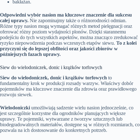
bakłażan.
Odpowiedni wybór nasion ma kluczowe znaczenie dla sukcesu
całej uprawy.
Nie zapominajmy także o różnorodności odmian.
Różne typy nasion mogą wymagać różnych metod pielęgnacji oraz
oferować różny poziom wydajności plonów. Dzięki starannemu
podejściu do tych wszystkich aspektów, można znacząco zredukować
ryzyko niepowodzenia podczas wczesnych etapów siewu.
To z kolei
przyczyni się do lepszej obfitości oraz jakości zbiorów w
późniejszych fazach uprawy.
Siew do wielodoniczek, donic i krążków torfowych
Siew do wielodoniczek, donic i krążków torfowych
to
fundamentalny krok w produkcji rozsady warzyw. Właściwy dobór
pojemników ma kluczowe znaczenie dla zdrowia oraz prawidłowego
rozwoju siewek.
Wielodoniczki
umożliwiają sadzenie wielu nasion jednocześnie, co
jest szczególnie korzystne dla ogrodników planujących większe
uprawy. Te pojemniki, wytwarzane z tworzyw sztucznych lub
biodegradowalnych materiałów, dostępne są w różnych rozmiarach, co
pozwala na ich dostosowanie do konkretnych potrzeb.