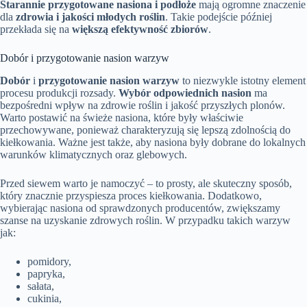
Starannie przygotowane nasiona i podłoże
mają ogromne znaczenie
dla
zdrowia i jakości młodych roślin
. Takie podejście później
przekłada się na
większą efektywność zbiorów
.
Dobór i przygotowanie nasion warzyw
Dobór
i
przygotowanie nasion warzyw
to niezwykle istotny element
procesu produkcji rozsady.
Wybór odpowiednich nasion
ma
bezpośredni wpływ na zdrowie roślin i jakość przyszłych plonów.
Warto postawić na świeże nasiona, które były właściwie
przechowywane, ponieważ charakteryzują się lepszą zdolnością do
kiełkowania. Ważne jest także, aby nasiona były dobrane do lokalnych
warunków klimatycznych oraz glebowych.
Przed siewem warto je namoczyć – to prosty, ale skuteczny sposób,
który znacznie przyspiesza proces kiełkowania. Dodatkowo,
wybierając nasiona od sprawdzonych producentów, zwiększamy
szanse na uzyskanie zdrowych roślin. W przypadku takich warzyw
jak:
pomidory,
papryka,
sałata,
cukinia,