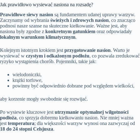
Jak prawidłowo wysiewać nasiona na rozsadę?
Prawidłowe siewy nasion
są fundamentem udanej uprawy warzyw.
Zaczynamy od wybrania
świeżych i zdrowych nasion
, co znacząco
podnosi nasze szanse na skuteczne kiełkowanie. Ważne jest, aby
nasiona były zgodne z
konkretnym gatunkiem
oraz odpowiadały
lokalnym warunkom klimatycznym
.
Kolejnym istotnym krokiem jest
przygotowanie nasion
. Warto je
wysiewać w
czystym i odkażonym podłożu
, co pozwala zredukować
ryzyko wystąpienia chorób. Pojemniki, takie jak:
wielodoniczki,
krążki torfowe,
powinny być odpowiednio dobrane pod względem wielkości,
aby korzenie mogły swobodnie się rozwijać.
Po wysiewie kluczowe jest
utrzymanie optymalnej wilgotności
podłoża
, co sprzyja dobremu kiełkowaniu nasion. Nie mniej ważna
jest
temperatura
; dla większości warzyw wynosi ona zazwyczaj od
18 do 24 stopni Celsjusza
.