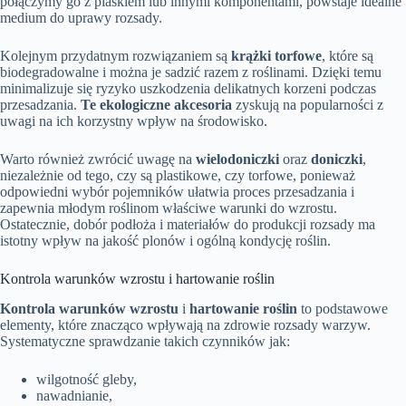
połączymy go z piaskiem lub innymi komponentami, powstaje idealne
medium do uprawy rozsady.
Kolejnym przydatnym rozwiązaniem są
krążki torfowe
, które są
biodegradowalne i można je sadzić razem z roślinami. Dzięki temu
minimalizuje się ryzyko uszkodzenia delikatnych korzeni podczas
przesadzania.
Te ekologiczne akcesoria
zyskują na popularności z
uwagi na ich korzystny wpływ na środowisko.
Warto również zwrócić uwagę na
wielodoniczki
oraz
doniczki
,
niezależnie od tego, czy są plastikowe, czy torfowe, ponieważ
odpowiedni wybór pojemników ułatwia proces przesadzania i
zapewnia młodym roślinom właściwe warunki do wzrostu.
Ostatecznie, dobór podłoża i materiałów do produkcji rozsady ma
istotny wpływ na jakość plonów i ogólną kondycję roślin.
Kontrola warunków wzrostu i hartowanie roślin
Kontrola warunków wzrostu
i
hartowanie roślin
to podstawowe
elementy, które znacząco wpływają na zdrowie rozsady warzyw.
Systematyczne sprawdzanie takich czynników jak:
wilgotność gleby,
nawadnianie,