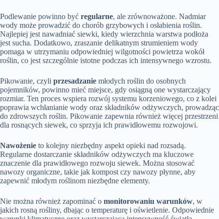
Podlewanie powinno być
regularne
, ale zrównoważone. Nadmiar
wody może prowadzić do chorób grzybowych i osłabienia roślin.
Najlepiej jest nawadniać siewki, kiedy wierzchnia warstwa podłoża
jest sucha. Dodatkowo, zraszanie delikatnym strumieniem wody
pomaga w utrzymaniu odpowiedniej wilgotności powietrza wokół
roślin, co jest szczególnie istotne podczas ich intensywnego wzrostu.
Pikowanie, czyli
przesadzanie
młodych roślin do osobnych
pojemników, powinno mieć miejsce, gdy osiągną one wystarczający
rozmiar. Ten proces wspiera rozwój systemu korzeniowego, co z kolei
poprawia wchłanianie wody oraz składników odżywczych, prowadząc
do zdrowszych roślin. Pikowanie zapewnia również więcej przestrzeni
dla rosnących siewek, co sprzyja ich prawidłowemu rozwojowi.
Nawożenie
to kolejny niezbędny aspekt opieki nad rozsadą.
Regularne dostarczanie składników odżywczych ma kluczowe
znaczenie dla prawidłowego rozwoju siewek. Można stosować
nawozy organiczne, takie jak kompost czy nawozy płynne, aby
zapewnić młodym roślinom niezbędne elementy.
Nie można również zapominać o
monitorowaniu warunków
, w
jakich rosną rośliny, dbając o temperaturę i oświetlenie. Odpowiednie
warunki klimatyczne oraz wystarczająca intensywność światła