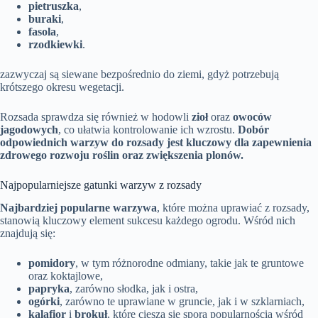
pietruszka
,
buraki
,
fasola
,
rzodkiewki
.
zazwyczaj są siewane bezpośrednio do ziemi, gdyż potrzebują
krótszego okresu wegetacji.
Rozsada sprawdza się również w hodowli
zioł
oraz
owoców
jagodowych
, co ułatwia kontrolowanie ich wzrostu.
Dobór
odpowiednich warzyw do rozsady jest kluczowy dla zapewnienia
zdrowego rozwoju roślin oraz zwiększenia plonów.
Najpopularniejsze gatunki warzyw z rozsady
Najbardziej popularne warzywa
, które można uprawiać z rozsady,
stanowią kluczowy element sukcesu każdego ogrodu. Wśród nich
znajdują się:
pomidory
, w tym różnorodne odmiany, takie jak te gruntowe
oraz koktajlowe,
papryka
, zarówno słodka, jak i ostra,
ogórki
, zarówno te uprawiane w gruncie, jak i w szklarniach,
kalafior
i
brokuł
, które cieszą się sporą popularnością wśród