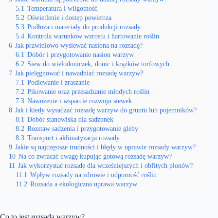
5.1
Temperatura i wilgotność
5.2
Oświetlenie i dostęp powietrza
5.3
Podłoża i materiały do produkcji rozsady
5.4
Kontrola warunków wzrostu i hartowanie roślin
6
Jak prawidłowo wysiewać nasiona na rozsadę?
6.1
Dobór i przygotowanie nasion warzyw
6.2
Siew do wielodoniczek, donic i krążków torfowych
7
Jak pielęgnować i nawadniać rozsadę warzyw?
7.1
Podlewanie i zraszanie
7.2
Pikowanie oraz przesadzanie młodych roślin
7.3
Nawożenie i wsparcie rozwoju siewek
8
Jak i kiedy wysadzać rozsadę warzyw do gruntu lub pojemników?
8.1
Dobór stanowiska dla sadzonek
8.2
Rozstaw sadzenia i przygotowanie gleby
8.3
Transport i aklimatyzacja rozsady
9
Jakie są najczęstsze trudności i błędy w uprawie rozsady warzyw?
10
Na co zwracać uwagę kupując gotową rozsadę warzyw?
11
Jak wykorzystać rozsadę dla wcześniejszych i obfitych plonów?
11.1
Wpływ rozsady na zdrowie i odporność roślin
11.2
Rozsada a ekologiczna uprawa warzyw
Co to jest rozsada warzyw?