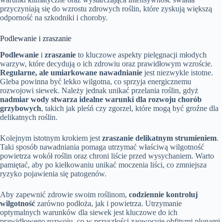
przyczyniają się do wzrostu zdrowych roślin, które zyskują większą
odporność na szkodniki i choroby.
Podlewanie i zraszanie
Podlewanie
i
zraszanie
to kluczowe aspekty pielęgnacji młodych
warzyw, które decydują o ich zdrowiu oraz prawidłowym wzroście.
Regularne, ale umiarkowane nawadnianie
jest niezwykle istotne.
Gleba powinna być lekko wilgotna, co sprzyja energicznemu
rozwojowi siewek. Należy jednak unikać przelania roślin, gdyż
nadmiar wody stwarza idealne warunki dla rozwoju chorób
grzybowych
, takich jak pleśń czy zgorzel, które mogą być groźne dla
delikatnych roślin.
Kolejnym istotnym krokiem jest
zraszanie delikatnym strumieniem
.
Taki sposób nawadniania pomaga utrzymać właściwą wilgotność
powietrza wokół roślin oraz chroni liście przed wysychaniem. Warto
pamiętać, aby po kiełkowaniu unikać moczenia liści, co zmniejsza
ryzyko pojawienia się patogenów.
Aby zapewnić zdrowie swoim roślinom,
codziennie kontroluj
wilgotność
zarówno podłoża, jak i powietrza. Utrzymanie
optymalnych warunków dla siewek jest kluczowe do ich
prawidłowego rozwoju, co w przyszłości zaowocuje obfitymi plonami.