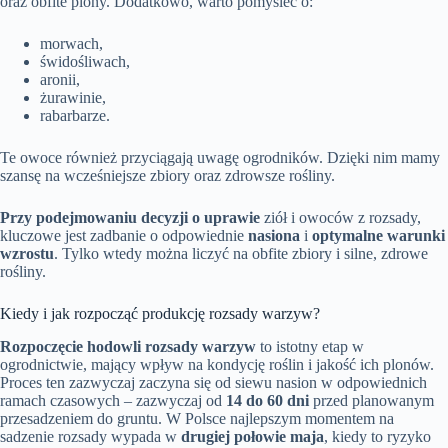
oraz obfite plony. Dodatkowo, warto pomyśleć o:
morwach,
świdośliwach,
aronii,
żurawinie,
rabarbarze.
Te owoce również przyciągają uwagę ogrodników. Dzięki nim mamy
szansę na wcześniejsze zbiory oraz zdrowsze rośliny.
Przy podejmowaniu decyzji o uprawie
ziół i owoców z rozsady,
kluczowe jest zadbanie o odpowiednie
nasiona
i
optymalne warunki
wzrostu
. Tylko wtedy można liczyć na obfite zbiory i silne, zdrowe
rośliny.
Kiedy i jak rozpocząć produkcję rozsady warzyw?
Rozpoczęcie hodowli rozsady warzyw
to istotny etap w
ogrodnictwie, mający wpływ na kondycję roślin i jakość ich plonów.
Proces ten zazwyczaj zaczyna się od siewu nasion w odpowiednich
ramach czasowych – zazwyczaj od
14 do 60 dni
przed planowanym
przesadzeniem do gruntu. W Polsce najlepszym momentem na
sadzenie rozsady wypada w
drugiej połowie maja
, kiedy to ryzyko