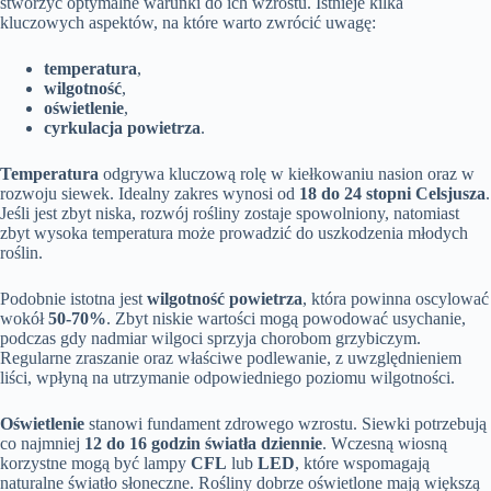
stworzyć optymalne warunki do ich wzrostu. Istnieje kilka
kluczowych aspektów, na które warto zwrócić uwagę:
temperatura
,
wilgotność
,
oświetlenie
,
cyrkulacja powietrza
.
Temperatura
odgrywa kluczową rolę w kiełkowaniu nasion oraz w
rozwoju siewek. Idealny zakres wynosi od
18 do 24 stopni Celsjusza
.
Jeśli jest zbyt niska, rozwój rośliny zostaje spowolniony, natomiast
zbyt wysoka temperatura może prowadzić do uszkodzenia młodych
roślin.
Podobnie istotna jest
wilgotność powietrza
, która powinna oscylować
wokół
50-70%
. Zbyt niskie wartości mogą powodować usychanie,
podczas gdy nadmiar wilgoci sprzyja chorobom grzybiczym.
Regularne zraszanie oraz właściwe podlewanie, z uwzględnieniem
liści, wpłyną na utrzymanie odpowiedniego poziomu wilgotności.
Oświetlenie
stanowi fundament zdrowego wzrostu. Siewki potrzebują
co najmniej
12 do 16 godzin światła dziennie
. Wczesną wiosną
korzystne mogą być lampy
CFL
lub
LED
, które wspomagają
naturalne światło słoneczne. Rośliny dobrze oświetlone mają większą