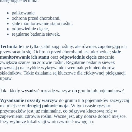
następujące techniki:
palikowanie,
ochrona przed chorobami,
stałe monitorowanie stanu roślin,
odpowiednie cięcie,
regularne badania siewek.
Techniki te
nie tylko stabilizują rośliny, ale również zapobiegają ich
przewracaniu się. Ochrona przed chorobami jest niezbędna;
stałe
monitorowanie ich stanu
oraz
odpowiednie cięcie
znacznie
zwiększa szanse na zdrowie roślin. Regularne badania siewek
pozwalają na szybkie wykrywanie ewentualnych niedoborów
składników. Takie działania są kluczowe dla efektywnej pielęgnacji
upraw.
Jak i kiedy wysadzać rozsadę warzyw do gruntu lub pojemników?
Wysadzanie rozsady warzyw
do gruntu lub pojemników zazwyczaj
ma miejsce w
drugiej połowie maja
. W tym czasie ryzyko
przymrozków jest już minimalne, co odgrywa kluczową rolę w
zapewnieniu zdrowia roślin. Ważne jest, aby dobrze dobrać miejsce.
Przy wyborze lokalizacji warto zwrócić uwagę na: