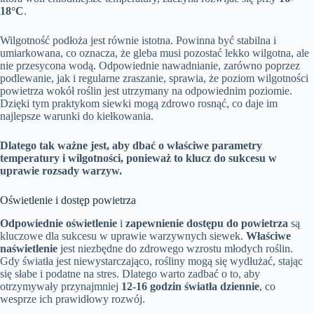
18°C
.
Wilgotność podłoża jest równie istotna. Powinna być stabilna i
umiarkowana, co oznacza, że gleba musi pozostać lekko wilgotna, ale
nie przesycona wodą. Odpowiednie nawadnianie, zarówno poprzez
podlewanie, jak i regularne zraszanie, sprawia, że poziom wilgotności
powietrza wokół roślin jest utrzymany na odpowiednim poziomie.
Dzięki tym praktykom siewki mogą zdrowo rosnąć, co daje im
najlepsze warunki do kiełkowania.
Dlatego tak ważne jest, aby dbać o właściwe parametry
temperatury i wilgotności, ponieważ to klucz do sukcesu w
uprawie rozsady warzyw.
Oświetlenie i dostęp powietrza
Odpowiednie oświetlenie
i
zapewnienie dostępu do powietrza
są
kluczowe dla sukcesu w uprawie warzywnych siewek.
Właściwe
naświetlenie
jest niezbędne do zdrowego wzrostu młodych roślin.
Gdy światła jest niewystarczająco, rośliny mogą się wydłużać, stając
się słabe i podatne na stres. Dlatego warto zadbać o to, aby
otrzymywały przynajmniej
12-16 godzin światła dziennie
, co
wesprze ich prawidłowy rozwój.