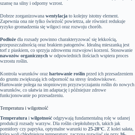
szansę na silny i odporny wzrost.
Dobrze zorganizowana
wentylacja
to kolejny istotny element.
Zapewnia ona nie tylko świeżość powietrza, ale również redukuje
ryzyko gromadzenia się wilgoci oraz rozwoju chorób.
Podłoże
dla rozsady powinno charakteryzować się lekkością,
przepuszczalnością oraz brakiem patogenów. Idealną mieszanką jest
torf z piaskiem, co sprzyja zdrowemu rozwojowi korzeni. Stosowanie
nawozów organicznych
w odpowiednich ilościach wspiera proces
wzrostu roślin.
Kontrola warunków oraz
hartowanie roślin
przed ich przesadzeniem
do gruntu zwiększają ich odporność na stresy środowiskowe.
Hartowanie polega na stopniowym przyzwyczajaniu roślin do nowych
warunków, co ułatwia im adaptację i późniejsze zdrowe
funkcjonowanie po przesadzeniu.
Temperatura i wilgotność
Temperatura
i
wilgotność
odgrywają fundamentalną rolę w udanej
produkcji rozsady warzyw. Dla roślin ciepłolubnych, takich jak
pomidory czy papryka, optymalne warunki to
25-28°C
. Z kolei sałata,
która woli chłodniejsze temperatury, zaczyna rozwijać się przy
16-