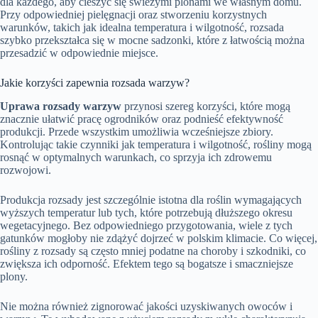
dla każdego, aby cieszyć się świeżymi plonami we własnym domu.
Przy odpowiedniej pielęgnacji oraz stworzeniu korzystnych
warunków, takich jak idealna temperatura i wilgotność, rozsada
szybko przekształca się w mocne sadzonki, które z łatwością można
przesadzić w odpowiednie miejsce.
Jakie korzyści zapewnia rozsada warzyw?
Uprawa rozsady warzyw
przynosi szereg korzyści, które mogą
znacznie ułatwić pracę ogrodników oraz podnieść efektywność
produkcji. Przede wszystkim umożliwia wcześniejsze zbiory.
Kontrolując takie czynniki jak temperatura i wilgotność, rośliny mogą
rosnąć w optymalnych warunkach, co sprzyja ich zdrowemu
rozwojowi.
Produkcja rozsady jest szczególnie istotna dla roślin wymagających
wyższych temperatur lub tych, które potrzebują dłuższego okresu
wegetacyjnego. Bez odpowiedniego przygotowania, wiele z tych
gatunków mogłoby nie zdążyć dojrzeć w polskim klimacie. Co więcej,
rośliny z rozsady są często mniej podatne na choroby i szkodniki, co
zwiększa ich odporność. Efektem tego są bogatsze i smaczniejsze
plony.
Nie można również zignorować jakości uzyskiwanych owoców i