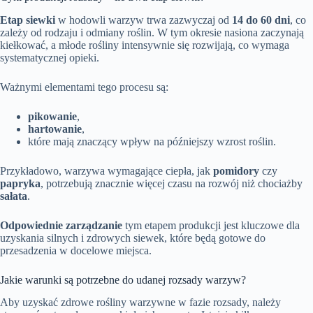
Etap siewki
w hodowli warzyw trwa zazwyczaj od
14 do 60 dni
, co
zależy od rodzaju i odmiany roślin. W tym okresie nasiona zaczynają
kiełkować, a młode rośliny intensywnie się rozwijają, co wymaga
systematycznej opieki.
Ważnymi elementami tego procesu są:
pikowanie
,
hartowanie
,
które mają znaczący wpływ na późniejszy wzrost roślin.
Przykładowo, warzywa wymagające ciepła, jak
pomidory
czy
papryka
, potrzebują znacznie więcej czasu na rozwój niż chociażby
sałata
.
Odpowiednie zarządzanie
tym etapem produkcji jest kluczowe dla
uzyskania silnych i zdrowych siewek, które będą gotowe do
przesadzenia w docelowe miejsca.
Jakie warunki są potrzebne do udanej rozsady warzyw?
Aby uzyskać zdrowe rośliny warzywne w fazie rozsady, należy