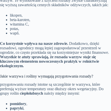
warzyw. Te wyhodowane z użyciem rozsady zwykle charakteryzują
się wyższą zawartością cennych składników odżywczych, takich jak:
likopen,
beta-karoten,
witamina C,
potas,
wapń.
Co korzystnie wpływa na nasze zdrowie.
Dodatkowo, dzięki
rozsadowi, ogrodnicy mogą lepiej zagospodarować przestrzeń w
ogrodzie, co często przekłada się na korzystniejsze wyniki finansowe.
Wszystkie te atuty sprawiają, że rozsada warzyw staje się
kluczowym elementem nowoczesnych praktyk w rolnictwie
ekologicznym.
Jakie warzywa i rośliny wymagają przygotowania rozsady?
przygotowaniu rozsady istotne są szczególnie te warzywa, które
preferują wyższe temperatury oraz dłuższy okres wegetacyjny. Do
grupy roślin
ciepłolubnych
należy między innymi:
pomidory
,
papryki
,