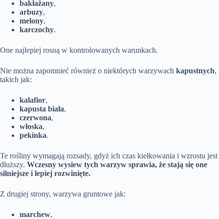
bakłażany
,
arbuzy
,
melony
,
karczochy
.
One najlepiej rosną w kontrolowanych warunkach.
Nie można zapomnieć również o niektórych warzywach
kapustnych
,
takich jak:
kalafior
,
kapusta biała
,
czerwona
,
włoska
,
pekinka
.
Te rośliny wymagają rozsady, gdyż ich czas kiełkowania i wzrostu jest
dłuższy.
Wczesny wysiew tych warzyw sprawia, że stają się one
silniejsze i lepiej rozwinięte.
Z drugiej strony, warzywa gruntowe jak:
marchew
,