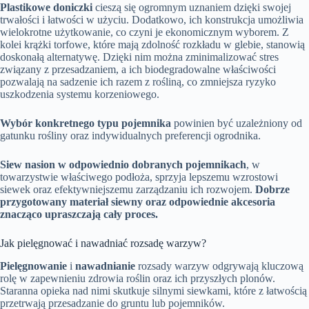
Plastikowe doniczki
cieszą się ogromnym uznaniem dzięki swojej
trwałości i łatwości w użyciu. Dodatkowo, ich konstrukcja umożliwia
wielokrotne użytkowanie, co czyni je ekonomicznym wyborem. Z
kolei krążki torfowe, które mają zdolność rozkładu w glebie, stanowią
doskonałą alternatywę. Dzięki nim można zminimalizować stres
związany z przesadzaniem, a ich biodegradowalne właściwości
pozwalają na sadzenie ich razem z rośliną, co zmniejsza ryzyko
uszkodzenia systemu korzeniowego.
Wybór konkretnego typu pojemnika
powinien być uzależniony od
gatunku rośliny oraz indywidualnych preferencji ogrodnika.
Siew nasion w odpowiednio dobranych pojemnikach
, w
towarzystwie właściwego podłoża, sprzyja lepszemu wzrostowi
siewek oraz efektywniejszemu zarządzaniu ich rozwojem.
Dobrze
przygotowany materiał siewny oraz odpowiednie akcesoria
znacząco upraszczają cały proces.
Jak pielęgnować i nawadniać rozsadę warzyw?
Pielęgnowanie
i
nawadnianie
rozsady warzyw odgrywają kluczową
rolę w zapewnieniu zdrowia roślin oraz ich przyszłych plonów.
Staranna opieka nad nimi skutkuje silnymi siewkami, które z łatwością
przetrwają przesadzanie do gruntu lub pojemników.