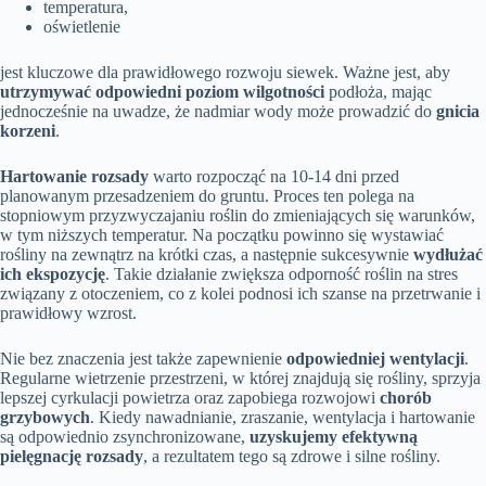
temperatura,
oświetlenie
jest kluczowe dla prawidłowego rozwoju siewek. Ważne jest, aby
utrzymywać odpowiedni poziom wilgotności
podłoża, mając
jednocześnie na uwadze, że nadmiar wody może prowadzić do
gnicia
korzeni
.
Hartowanie rozsady
warto rozpocząć na 10-14 dni przed
planowanym przesadzeniem do gruntu. Proces ten polega na
stopniowym przyzwyczajaniu roślin do zmieniających się warunków,
w tym niższych temperatur. Na początku powinno się wystawiać
rośliny na zewnątrz na krótki czas, a następnie sukcesywnie
wydłużać
ich ekspozycję
. Takie działanie zwiększa odporność roślin na stres
związany z otoczeniem, co z kolei podnosi ich szanse na przetrwanie i
prawidłowy wzrost.
Nie bez znaczenia jest także zapewnienie
odpowiedniej wentylacji
.
Regularne wietrzenie przestrzeni, w której znajdują się rośliny, sprzyja
lepszej cyrkulacji powietrza oraz zapobiega rozwojowi
chorób
grzybowych
. Kiedy nawadnianie, zraszanie, wentylacja i hartowanie
są odpowiednio zsynchronizowane,
uzyskujemy efektywną
pielęgnację rozsady
, a rezultatem tego są zdrowe i silne rośliny.