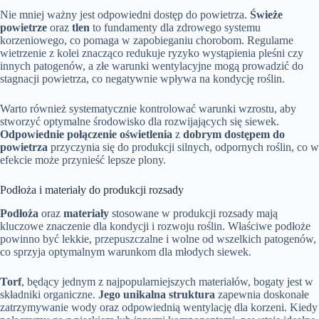
Nie mniej ważny jest odpowiedni dostęp do powietrza.
Świeże
powietrze
oraz
tlen
to fundamenty dla zdrowego systemu
korzeniowego, co pomaga w zapobieganiu chorobom. Regularne
wietrzenie z kolei znacząco redukuje ryzyko wystąpienia pleśni czy
innych patogenów, a złe warunki wentylacyjne mogą prowadzić do
stagnacji powietrza, co negatywnie wpływa na kondycję roślin.
Warto również systematycznie kontrolować warunki wzrostu, aby
stworzyć optymalne środowisko dla rozwijających się siewek.
Odpowiednie połączenie oświetlenia
z
dobrym dostępem do
powietrza
przyczynia się do produkcji silnych, odpornych roślin, co w
efekcie może przynieść lepsze plony.
Podłoża i materiały do produkcji rozsady
Podłoża
oraz
materiały
stosowane w produkcji rozsady mają
kluczowe znaczenie dla kondycji i rozwoju roślin. Właściwe podłoże
powinno być lekkie, przepuszczalne i wolne od wszelkich patogenów,
co sprzyja optymalnym warunkom dla młodych siewek.
Torf
, będący jednym z najpopularniejszych materiałów, bogaty jest w
składniki organiczne.
Jego unikalna struktura
zapewnia doskonałe
zatrzymywanie wody oraz odpowiednią wentylację dla korzeni. Kiedy