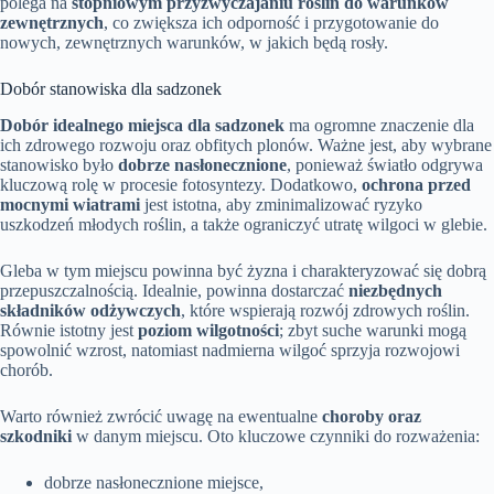
polega na
stopniowym przyzwyczajaniu roślin do warunków
zewnętrznych
, co zwiększa ich odporność i przygotowanie do
nowych, zewnętrznych warunków, w jakich będą rosły.
Dobór stanowiska dla sadzonek
Dobór idealnego miejsca dla sadzonek
ma ogromne znaczenie dla
ich zdrowego rozwoju oraz obfitych plonów. Ważne jest, aby wybrane
stanowisko było
dobrze nasłonecznione
, ponieważ światło odgrywa
kluczową rolę w procesie fotosyntezy. Dodatkowo,
ochrona przed
mocnymi wiatrami
jest istotna, aby zminimalizować ryzyko
uszkodzeń młodych roślin, a także ograniczyć utratę wilgoci w glebie.
Gleba w tym miejscu powinna być żyzna i charakteryzować się dobrą
przepuszczalnością. Idealnie, powinna dostarczać
niezbędnych
składników odżywczych
, które wspierają rozwój zdrowych roślin.
Równie istotny jest
poziom wilgotności
; zbyt suche warunki mogą
spowolnić wzrost, natomiast nadmierna wilgoć sprzyja rozwojowi
chorób.
Warto również zwrócić uwagę na ewentualne
choroby oraz
szkodniki
w danym miejscu. Oto kluczowe czynniki do rozważenia:
dobrze nasłonecznione miejsce,