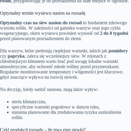
roślin
, przygotowując je do przesadzenia na stałe miejsce w ogrodzie.
Optymalny termin wysiewu nasion na rozsadę
Optymalny czas na siew nasion do rozsad
to fundament zdrowego
wzrostu roślin. W zależności od gatunku warzyw oraz jego cyklu
wegetacyjnego, okres wysiewu powinien wynosić od
2 do 8 tygodni
przed planowanym przesadzeniem do ziemi.
Dla warzyw, które preferują cieplejsze warunki, takich jak
pomidory
czy
papryka
, zaleca się wcześniejszy siew. W rejonach z
chłodniejszym klimatem warto brać pod uwagę lokalne warunki
atmosferyczne, aby uchronić młode rośliny przed przymrozkami.
Regularne monitorowanie temperatury i wilgotności jest kluczowe,
gdyż znacząco wpływa na rozwój siewek.
Na decyzję, kiedy sadzić nasiona, mają także wpływ:
strefa klimatyczna,
specyficzne warunki pogodowe w danym roku,
staranna planowanie dla zredukowania ryzyka uszkodzenia
roślin.
Cykl produkcji rozsady – ile trwa etap siewki?