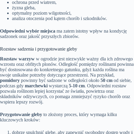
ochrona przed wiatrem,
żyzna gleba,
optymalny poziom wilgotności,
analiza otoczenia pod kątem chorób i szkodników.
Odpowiedni wybór miejsca
ma zatem istotny wpływ na kondycję
sadzonek oraz jakość przyszłych zbiorów.
Rozstaw sadzenia i przygotowanie gleby
Rozstaw warzyw
w ogrodzie jest niezwykle ważny dla ich zdrowego
wzrostu oraz obfitych plonów. Odległość pomiędzy roślinami powinna
być dostosowana do konkretnego gatunku, gdyż każda roślina ma
swoje unikalne potrzeby dotyczące przestrzeni. Na przykład,
pomidory
powinny być sadzone w odległości około
50 cm
od siebie,
podczas gdy
marchewki
wystarczą
5-10 cm
. Odpowiedni rozstaw
pozwala roślinom lepiej korzystać ze światła, powietrza oraz
składników odżywczych, co pomaga zmniejszyć ryzyko chorób oraz
wspiera lepszy rozwój.
Przygotowanie gleby
to złożony proces, który wymaga kilku
kluczowych kroków:
dobrze spulchnić glebę, aby zapewnić swobodny dostęp wody i