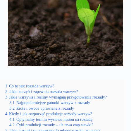
1
Co to jest rozsada warzyw?
2
Jakie korzyści zapewnia rozsada warzyw?
3
Jakie warzywa i rośliny wymagają przygotowania rozsady?
3.1
Najpopularniejsze gatunki warzyw z rozsady
3.2
Zioła i owoce uprawiane z rozsady
4
Kiedy i jak rozpocząć produkcję rozsady warzyw?
4.1
Optymalny termin wysiewu nasion na rozsadę
4.2
Cykl produkcji rozsady – ile trwa etap siewki?
5
Jakie warunki są potrzebne do udanej rozsady warzyw?