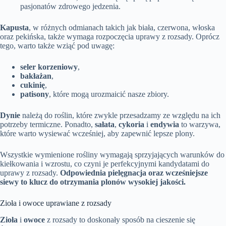
pasjonatów zdrowego jedzenia.
Kapusta
, w różnych odmianach takich jak biała, czerwona, włoska
oraz pekińska, także wymaga rozpoczęcia uprawy z rozsady. Oprócz
tego, warto także wziąć pod uwagę:
seler korzeniowy
,
bakłażan
,
cukinię
,
patisony
, które mogą urozmaicić nasze zbiory.
Dynie
należą do roślin, które zwykle przesadzamy ze względu na ich
potrzeby termiczne. Ponadto,
sałata
,
cykoria
i
endywia
to warzywa,
które warto wysiewać wcześniej, aby zapewnić lepsze plony.
Wszystkie wymienione rośliny wymagają sprzyjających warunków do
kiełkowania i wzrostu, co czyni je perfekcyjnymi kandydatami do
uprawy z rozsady.
Odpowiednia pielęgnacja oraz wcześniejsze
siewy to klucz do otrzymania plonów wysokiej jakości.
Zioła i owoce uprawiane z rozsady
Zioła
i
owoce
z rozsady to doskonały sposób na cieszenie się