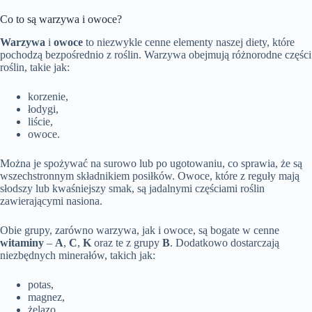
Co to są warzywa i owoce?
Warzywa
i
owoce
to niezwykle cenne elementy naszej diety, które
pochodzą bezpośrednio z roślin. Warzywa obejmują różnorodne części
roślin, takie jak:
korzenie,
łodygi,
liście,
owoce.
Można je spożywać na surowo lub po ugotowaniu, co sprawia, że są
wszechstronnym składnikiem posiłków. Owoce, które z reguły mają
słodszy lub kwaśniejszy smak, są jadalnymi częściami roślin
zawierającymi nasiona.
Obie grupy, zarówno warzywa, jak i owoce, są bogate w cenne
witaminy
–
A
,
C
,
K
oraz te z grupy
B
. Dodatkowo dostarczają
niezbędnych minerałów, takich jak:
potas,
magnez,
żelazo.