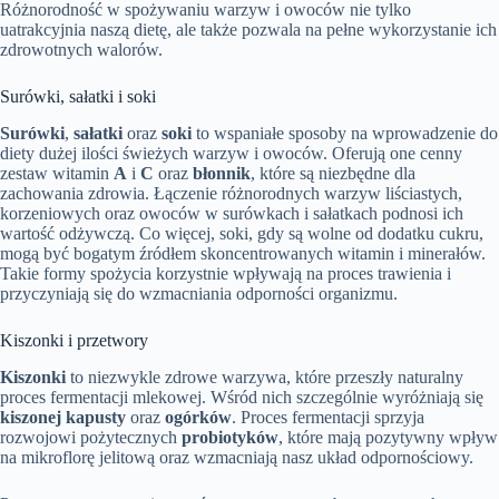
Różnorodność w spożywaniu warzyw i owoców nie tylko
uatrakcyjnia naszą dietę, ale także pozwala na pełne wykorzystanie ich
zdrowotnych walorów.
Surówki, sałatki i soki
Surówki
,
sałatki
oraz
soki
to wspaniałe sposoby na wprowadzenie do
diety dużej ilości świeżych warzyw i owoców. Oferują one cenny
zestaw witamin
A
i
C
oraz
błonnik
, które są niezbędne dla
zachowania zdrowia. Łączenie różnorodnych warzyw liściastych,
korzeniowych oraz owoców w surówkach i sałatkach podnosi ich
wartość odżywczą. Co więcej, soki, gdy są wolne od dodatku cukru,
mogą być bogatym źródłem skoncentrowanych witamin i minerałów.
Takie formy spożycia korzystnie wpływają na proces trawienia i
przyczyniają się do wzmacniania odporności organizmu.
Kiszonki i przetwory
Kiszonki
to niezwykle zdrowe warzywa, które przeszły naturalny
proces fermentacji mlekowej. Wśród nich szczególnie wyróżniają się
kiszonej kapusty
oraz
ogórków
. Proces fermentacji sprzyja
rozwojowi pożytecznych
probiotyków
, które mają pozytywny wpływ
na mikroflorę jelitową oraz wzmacniają nasz układ odpornościowy.