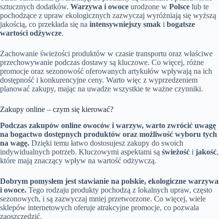
sztucznych dodatków.
Warzywa i owoce
urodzone w
Polsce
lub te
pochodzące z upraw ekologicznych zazwyczaj wyróżniają się wyższą
jakością, co przekłada się na
intensywniejszy smak
i
bogatsze
wartości odżywcze
.
Zachowanie świeżości produktów w czasie transportu oraz właściwe
przechowywanie podczas dostawy są kluczowe. Co więcej, różne
promocje oraz sezonowość oferowanych artykułów wpływają na ich
dostępność i konkurencyjne ceny. Warto więc z wyprzedzeniem
planować zakupy, mając na uwadze wszystkie te ważne czynniki.
Zakupy online – czym się kierować?
Podczas zakupów online owoców i warzyw, warto zwrócić uwagę
na bogactwo dostępnych produktów oraz możliwość wyboru tych
na wagę.
Dzięki temu łatwo dostosujesz zakupy do swoich
indywidualnych potrzeb. Kluczowymi aspektami są
świeżość
i
jakość
,
które mają znaczący wpływ na wartość odżywczą.
Dobrym pomysłem jest stawianie na polskie, ekologiczne warzywa
i owoce.
Tego rodzaju produkty pochodzą z lokalnych upraw, często
sezonowych, i są zazwyczaj mniej przetworzone. Co więcej, wiele
sklepów internetowych oferuje atrakcyjne promocje, co pozwala
zaoszczędzić.