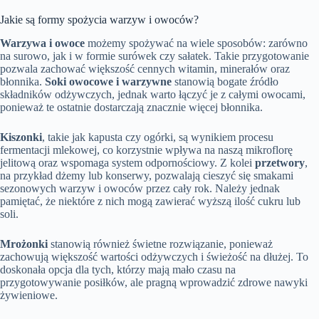
Jakie są formy spożycia warzyw i owoców?
Warzywa i owoce
możemy spożywać na wiele sposobów: zarówno
na surowo, jak i w formie surówek czy sałatek. Takie przygotowanie
pozwala zachować większość cennych witamin, minerałów oraz
błonnika.
Soki owocowe i warzywne
stanowią bogate źródło
składników odżywczych, jednak warto łączyć je z całymi owocami,
ponieważ te ostatnie dostarczają znacznie więcej błonnika.
Kiszonki
, takie jak kapusta czy ogórki, są wynikiem procesu
fermentacji mlekowej, co korzystnie wpływa na naszą mikroflorę
jelitową oraz wspomaga system odpornościowy. Z kolei
przetwory
,
na przykład dżemy lub konserwy, pozwalają cieszyć się smakami
sezonowych warzyw i owoców przez cały rok. Należy jednak
pamiętać, że niektóre z nich mogą zawierać wyższą ilość cukru lub
soli.
Mrożonki
stanowią również świetne rozwiązanie, ponieważ
zachowują większość wartości odżywczych i świeżość na dłużej. To
doskonała opcja dla tych, którzy mają mało czasu na
przygotowywanie posiłków, ale pragną wprowadzić zdrowe nawyki
żywieniowe.