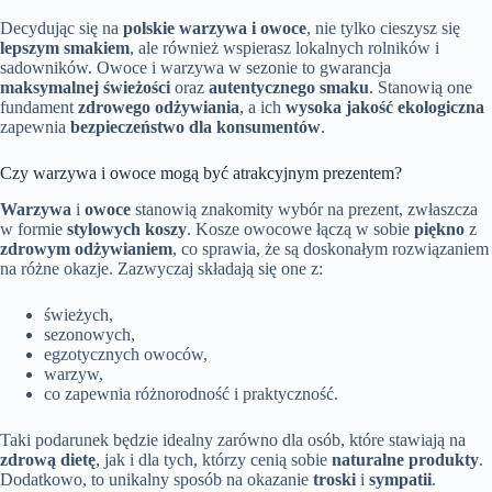
Decydując się na
polskie warzywa i owoce
, nie tylko cieszysz się
lepszym smakiem
, ale również wspierasz lokalnych rolników i
sadowników. Owoce i warzywa w sezonie to gwarancja
maksymalnej świeżości
oraz
autentycznego smaku
. Stanowią one
fundament
zdrowego odżywiania
, a ich
wysoka jakość ekologiczna
zapewnia
bezpieczeństwo dla konsumentów
.
Czy warzywa i owoce mogą być atrakcyjnym prezentem?
Warzywa
i
owoce
stanowią znakomity wybór na prezent, zwłaszcza
w formie
stylowych koszy
. Kosze owocowe łączą w sobie
piękno
z
zdrowym odżywianiem
, co sprawia, że są doskonałym rozwiązaniem
na różne okazje. Zazwyczaj składają się one z:
świeżych,
sezonowych,
egzotycznych owoców,
warzyw,
co zapewnia różnorodność i praktyczność.
Taki podarunek będzie idealny zarówno dla osób, które stawiają na
zdrową dietę
, jak i dla tych, którzy cenią sobie
naturalne produkty
.
Dodatkowo, to unikalny sposób na okazanie
troski
i
sympatii
.