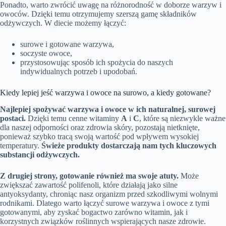
Ponadto, warto zwrócić uwagę na różnorodność w doborze warzyw i
owoców. Dzięki temu otrzymujemy szerszą gamę składników
odżywczych. W diecie możemy łączyć:
surowe i gotowane warzywa,
soczyste owoce,
przystosowując sposób ich spożycia do naszych
indywidualnych potrzeb i upodobań.
Kiedy lepiej jeść warzywa i owoce na surowo, a kiedy gotowane?
Najlepiej spożywać warzywa i owoce w ich naturalnej, surowej
postaci.
Dzięki temu cenne witaminy
A
i
C
, które są niezwykle ważne
dla naszej odporności oraz zdrowia skóry, pozostają nietknięte,
ponieważ szybko tracą swoją wartość pod wpływem wysokiej
temperatury.
Świeże produkty dostarczają nam tych kluczowych
substancji odżywczych.
Z drugiej strony, gotowanie również ma swoje atuty.
Może
zwiększać zawartość polifenoli, które działają jako silne
antyoksydanty, chroniąc nasz organizm przed szkodliwymi wolnymi
rodnikami. Dlatego warto łączyć surowe warzywa i owoce z tymi
gotowanymi, aby zyskać bogactwo zarówno witamin, jak i
korzystnych związków roślinnych wspierających nasze zdrowie.