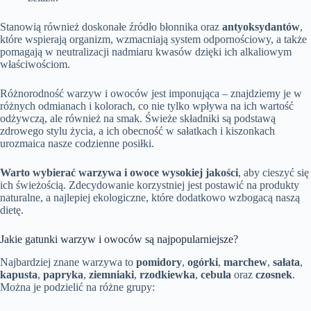
Stanowią również doskonałe źródło błonnika oraz
antyoksydantów
,
które wspierają organizm, wzmacniają system odpornościowy, a także
pomagają w neutralizacji nadmiaru kwasów dzięki ich alkaliowym
właściwościom.
Różnorodność warzyw i owoców jest imponująca – znajdziemy je w
różnych odmianach i kolorach, co nie tylko wpływa na ich wartość
odżywczą, ale również na smak. Świeże składniki są podstawą
zdrowego stylu życia, a ich obecność w sałatkach i kiszonkach
urozmaica nasze codzienne posiłki.
Warto wybierać warzywa i owoce wysokiej jakości
, aby cieszyć się
ich świeżością. Zdecydowanie korzystniej jest postawić na produkty
naturalne, a najlepiej ekologiczne, które dodatkowo wzbogacą naszą
dietę.
Jakie gatunki warzyw i owoców są najpopularniejsze?
Najbardziej znane warzywa to
pomidory
,
ogórki
,
marchew
,
sałata
,
kapusta
,
papryka
,
ziemniaki
,
rzodkiewka
,
cebula
oraz
czosnek
.
Można je podzielić na różne grupy: