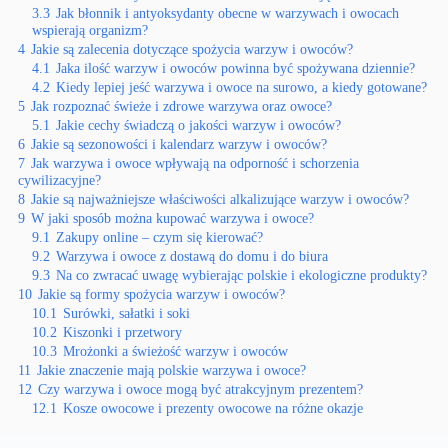
3.3
Jak błonnik i antyoksydanty obecne w warzywach i owocach
wspierają organizm?
4
Jakie są zalecenia dotyczące spożycia warzyw i owoców?
4.1
Jaka ilość warzyw i owoców powinna być spożywana dziennie?
4.2
Kiedy lepiej jeść warzywa i owoce na surowo, a kiedy gotowane?
5
Jak rozpoznać świeże i zdrowe warzywa oraz owoce?
5.1
Jakie cechy świadczą o jakości warzyw i owoców?
6
Jakie są sezonowości i kalendarz warzyw i owoców?
7
Jak warzywa i owoce wpływają na odporność i schorzenia
cywilizacyjne?
8
Jakie są najważniejsze właściwości alkalizujące warzyw i owoców?
9
W jaki sposób można kupować warzywa i owoce?
9.1
Zakupy online – czym się kierować?
9.2
Warzywa i owoce z dostawą do domu i do biura
9.3
Na co zwracać uwagę wybierając polskie i ekologiczne produkty?
10
Jakie są formy spożycia warzyw i owoców?
10.1
Surówki, sałatki i soki
10.2
Kiszonki i przetwory
10.3
Mrożonki a świeżość warzyw i owoców
11
Jakie znaczenie mają polskie warzywa i owoce?
12
Czy warzywa i owoce mogą być atrakcyjnym prezentem?
12.1
Kosze owocowe i prezenty owocowe na różne okazje