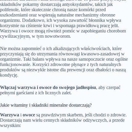
składników pokarmy dostarczają antyoksydantów, takich jak
polifenole, które skutecznie chronią nasze komórki przed
uszkodzeniami oraz wspierają naturalne mechanizmy obronne
organizmu. Dodatkowo, ich wysoka zawartość błonnika wpływa
korzystnie na ciśnienie krwi i wspomaga prawidłową pracę jelit.
Warzywa i owoce mogą również pomóc w zapobieganiu chorobom
cywilizacyjnym, w tym nowotworom.
Nie można zapomnieć o ich alkalizujących właściwościach, które
przyczyniają się do utrzymania równowagi kwasowo-zasadowej w
organizmie. Taki balans wpływa na nasze samopoczucie oraz ogólne
funkcjonowanie. Korzyści zdrowotne płynące z tych naturalnych
produktów są niezwykle istotne dla prewencji oraz dbałości o naszą
kondycję.
Włączaj warzywa i owoce do swojego jadłospisu
, aby czerpać
pełnymi garściami z ich licznych zalet.
Jakie witaminy i składniki mineralne dostarczają?
Warzywa
i
owoce
są prawdziwym skarbem, jeśli chodzi o zdrowie.
Dostarczają nam wielu cennych składników odżywczych, a przede
wszystkim: