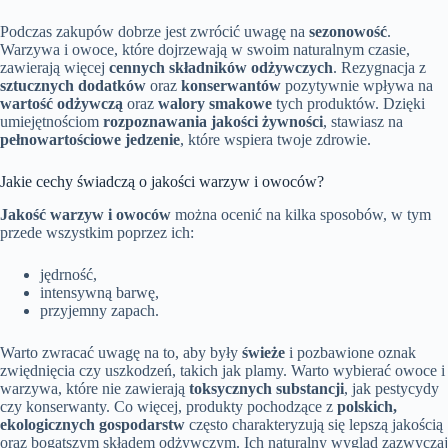
Podczas zakupów dobrze jest zwrócić uwagę na
sezonowość
.
Warzywa i owoce, które dojrzewają w swoim naturalnym czasie,
zawierają więcej
cennych składników odżywczych
. Rezygnacja z
sztucznych dodatków
oraz
konserwantów
pozytywnie wpływa na
wartość odżywczą
oraz
walory smakowe
tych produktów. Dzięki
umiejętnościom
rozpoznawania jakości żywności
, stawiasz na
pełnowartościowe jedzenie
, które wspiera twoje zdrowie.
Jakie cechy świadczą o jakości warzyw i owoców?
Jakość warzyw i owoców
można ocenić na kilka sposobów, w tym
przede wszystkim poprzez ich:
jędrność,
intensywną barwę,
przyjemny zapach.
Warto zwracać uwagę na to, aby były
świeże
i pozbawione oznak
zwiędnięcia czy uszkodzeń, takich jak plamy. Warto wybierać owoce i
warzywa, które nie zawierają
toksycznych substancji
, jak pestycydy
czy konserwanty. Co więcej, produkty pochodzące z
polskich,
ekologicznych gospodarstw
często charakteryzują się lepszą jakością
oraz bogatszym składem odżywczym. Ich naturalny wygląd zazwyczaj