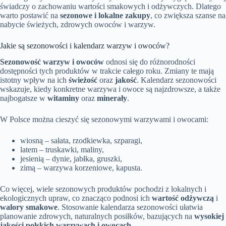
świadczy o zachowaniu wartości smakowych i odżywczych. Dlatego
warto postawić na
sezonowe i lokalne zakupy
, co zwiększa szanse na
nabycie świeżych, zdrowych owoców i warzyw.
Jakie są sezonowości i kalendarz warzyw i owoców?
Sezonowość warzyw i owoców
odnosi się do różnorodności
dostępności tych produktów w trakcie całego roku. Zmiany te mają
istotny wpływ na ich
świeżość
oraz
jakość
. Kalendarz sezonowości
wskazuje, kiedy konkretne warzywa i owoce są najzdrowsze, a także
najbogatsze w
witaminy
oraz
minerały
.
W Polsce można cieszyć się sezonowymi warzywami i owocami:
wiosną – sałata, rzodkiewka, szparagi,
latem – truskawki, maliny,
jesienią – dynie, jabłka, gruszki,
zimą – warzywa korzeniowe, kapusta.
Co więcej, wiele sezonowych produktów pochodzi z lokalnych i
ekologicznych upraw, co znacząco podnosi ich
wartość odżywczą
i
walory smakowe
. Stosowanie kalendarza sezonowości ułatwia
planowanie zdrowych, naturalnych posiłków, bazujących na
wysokiej
jakości polskich warzywach i owocach
.