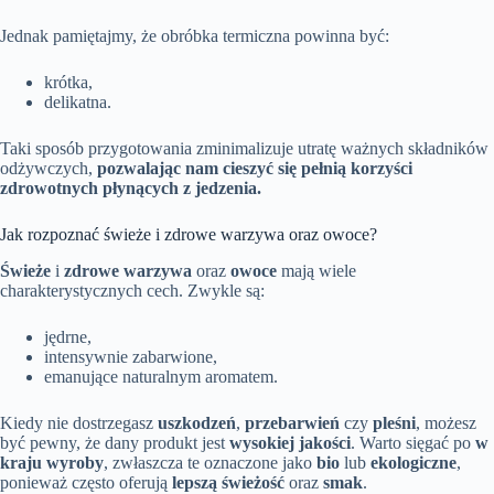
Jednak pamiętajmy, że obróbka termiczna powinna być:
krótka,
delikatna.
Taki sposób przygotowania zminimalizuje utratę ważnych składników
odżywczych,
pozwalając nam cieszyć się pełnią korzyści
zdrowotnych płynących z jedzenia.
Jak rozpoznać świeże i zdrowe warzywa oraz owoce?
Świeże
i
zdrowe warzywa
oraz
owoce
mają wiele
charakterystycznych cech. Zwykle są:
jędrne,
intensywnie zabarwione,
emanujące naturalnym aromatem.
Kiedy nie dostrzegasz
uszkodzeń
,
przebarwień
czy
pleśni
, możesz
być pewny, że dany produkt jest
wysokiej jakości
. Warto sięgać po
w
kraju wyroby
, zwłaszcza te oznaczone jako
bio
lub
ekologiczne
,
ponieważ często oferują
lepszą świeżość
oraz
smak
.