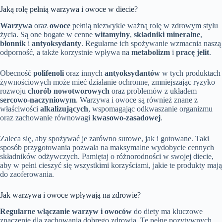
Jaką rolę pełnią warzywa i owoce w diecie?
Warzywa
oraz
owoce
pełnią niezwykle ważną rolę w zdrowym stylu
życia. Są one bogate w cenne
witamyiny
,
składniki mineralne
,
błonnik
i
antyoksydanty
. Regularne ich spożywanie wzmacnia naszą
odporność, a także korzystnie wpływa na
metabolizm
i
pracę jelit
.
Obecność
polifenoli
oraz innych
antyoksydantów
w tych produktach
żywnościowych może mieć działanie ochronne, zmniejszając ryzyko
rozwoju
chorób nowotworowych
oraz problemów z układem
sercowo-naczyniowym
. Warzywa i owoce są również znane z
właściwości
alkalizujących
, wspomagając odkwaszanie organizmu
oraz zachowanie równowagi
kwasowo-zasadowej
.
Zaleca się, aby spożywać je zarówno surowe, jak i gotowane. Taki
sposób przygotowania pozwala na maksymalne wydobycie cennych
składników odżywczych. Pamiętaj o różnorodności w swojej diecie,
aby w pełni cieszyć się wszystkimi korzyściami, jakie te produkty mają
do zaoferowania.
Jak warzywa i owoce wpływają na zdrowie?
Regularne włączanie warzyw i owoców
do diety ma kluczowe
znaczenie dla zachowania dobrego zdrowia. Te pełne pozytywnych