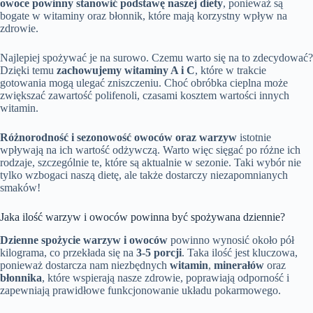
owoce powinny stanowić podstawę naszej diety
, ponieważ są
bogate w witaminy oraz błonnik, które mają korzystny wpływ na
zdrowie.
Najlepiej spożywać je na surowo. Czemu warto się na to zdecydować?
Dzięki temu
zachowujemy witaminy A i C
, które w trakcie
gotowania mogą ulegać zniszczeniu. Choć obróbka cieplna może
zwiększać zawartość polifenoli, czasami kosztem wartości innych
witamin.
Różnorodność i sezonowość owoców oraz warzyw
istotnie
wpływają na ich wartość odżywczą. Warto więc sięgać po różne ich
rodzaje, szczególnie te, które są aktualnie w sezonie. Taki wybór nie
tylko wzbogaci naszą dietę, ale także dostarczy niezapomnianych
smaków!
Jaka ilość warzyw i owoców powinna być spożywana dziennie?
Dzienne spożycie warzyw i owoców
powinno wynosić około pół
kilograma, co przekłada się na
3-5 porcji
. Taka ilość jest kluczowa,
ponieważ dostarcza nam niezbędnych
witamin
,
minerałów
oraz
błonnika
, które wspierają nasze zdrowie, poprawiają odporność i
zapewniają prawidłowe funkcjonowanie układu pokarmowego.