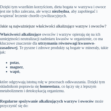
Dzięki tym wszelkim korzyściom, dieta bogata w warzywa i owoce
jest nie tylko zalecana, ale wręcz
niezbędna
, aby zapobiegać i
wspierać leczenie chorób cywilizacyjnych.
Jakie są najważniejsze właściwości alkalizujące warzyw i owoców?
Właściwości alkalizujące
owoców i warzyw opierają się na ich
umiejętności neutralizacji nadmiaru kwasów w organizmie, co ma
kluczowe znaczenie dla
utrzymania równowagi kwasowo-
zasadowej
. Te pyszne i zdrowe produkty są bogate w minerały, takie
jak:
potas
,
magnez
,
wapń
,
które odgrywają istotną rolę w procesach odkwaszania. Dzięki tym
składnikom poprawia się
homeostaza
, co łączy się z lepszym
metabolizmem i detoksykacją organizmu.
Regularne spożywanie alkalizujących warzyw i owoców
może
przyczynić się do: