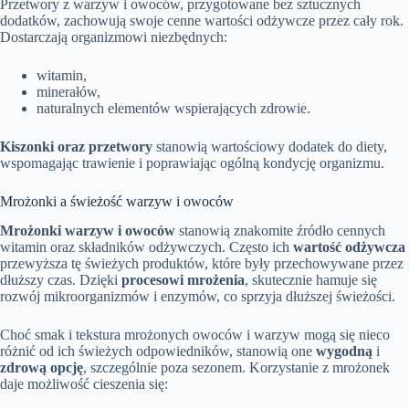
Przetwory z warzyw i owoców, przygotowane bez sztucznych
dodatków, zachowują swoje cenne wartości odżywcze przez cały rok.
Dostarczają organizmowi niezbędnych:
witamin,
minerałów,
naturalnych elementów wspierających zdrowie.
Kiszonki oraz przetwory
stanowią wartościowy dodatek do diety,
wspomagając trawienie i poprawiając ogólną kondycję organizmu.
Mrożonki a świeżość warzyw i owoców
Mrożonki warzyw i owoców
stanowią znakomite źródło cennych
witamin oraz składników odżywczych. Często ich
wartość odżywcza
przewyższa tę świeżych produktów, które były przechowywane przez
dłuższy czas. Dzięki
procesowi mrożenia
, skutecznie hamuje się
rozwój mikroorganizmów i enzymów, co sprzyja dłuższej świeżości.
Choć smak i tekstura mrożonych owoców i warzyw mogą się nieco
różnić od ich świeżych odpowiedników, stanowią one
wygodną
i
zdrową opcję
, szczególnie poza sezonem. Korzystanie z mrożonek
daje możliwość cieszenia się: