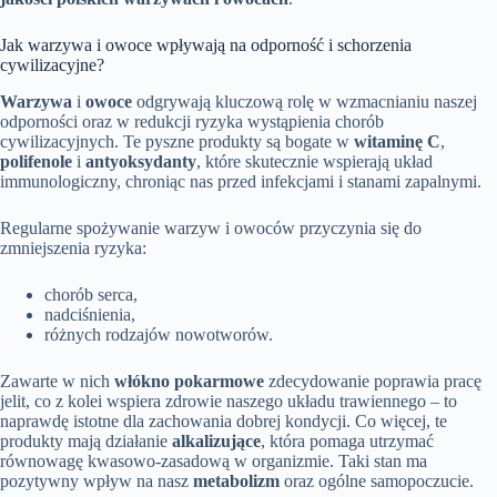
Jak warzywa i owoce wpływają na odporność i schorzenia
cywilizacyjne?
Warzywa
i
owoce
odgrywają kluczową rolę w wzmacnianiu naszej
odporności oraz w redukcji ryzyka wystąpienia chorób
cywilizacyjnych. Te pyszne produkty są bogate w
witaminę C
,
polifenole
i
antyoksydanty
, które skutecznie wspierają układ
immunologiczny, chroniąc nas przed infekcjami i stanami zapalnymi.
Regularne spożywanie warzyw i owoców przyczynia się do
zmniejszenia ryzyka:
chorób serca,
nadciśnienia,
różnych rodzajów nowotworów.
Zawarte w nich
włókno pokarmowe
zdecydowanie poprawia pracę
jelit, co z kolei wspiera zdrowie naszego układu trawiennego – to
naprawdę istotne dla zachowania dobrej kondycji. Co więcej, te
produkty mają działanie
alkalizujące
, która pomaga utrzymać
równowagę kwasowo-zasadową w organizmie. Taki stan ma
pozytywny wpływ na nasz
metabolizm
oraz ogólne samopoczucie.