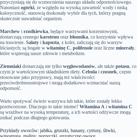
przyczyniają się do wzmocnienia naszego układu odpornościowego.
Natomiast
ogórki
, ze względu na wysoką zawartość wody i niską
kaloryczność, stanowią doskonały wybór dla tych, którzy pragną
skutecznie nawadniać organizm.
Marchew
i
rzodkiewka
, będące warzywami korzeniowymi,
dostarczają cennego
karotenu
oraz
błonnika
, co korzystnie wpływa
na trawienie.
Sałaty
i
kapusta
, z kolei, zaliczają się do warzyw
liściastych; są bogate w
witaminę C
,
polifenole
oraz liczne
minerały
,
które wspierają nasze zdrowie i metabolizm.
Ziemniaki
dostarczają nie tylko
węglowodanów
, ale także
potasu
, co
czyni je wartościowym składnikiem diety.
Cebula
i
czosnek
, często
stosowane jako przyprawy, mają też właściwości
przeciwdrobnoustrojowe i mogą dodatkowo wzmacniać naszą
odporność.
Warto spożywać świeże warzywa lub takie, które zostały lekko
przetworzone. Dlaczego to takie istotne?
Witamina A
i
witamina C
są wrażliwe na wysoką temperaturę, a ich wartości odżywcze mogą
znikać podczas długiego gotowania.
Przykłady owoców: jabłka, gruszki, banany, cytrusy, śliwki,
winogrona, maliny, porzeczki, egzotyczne owoce