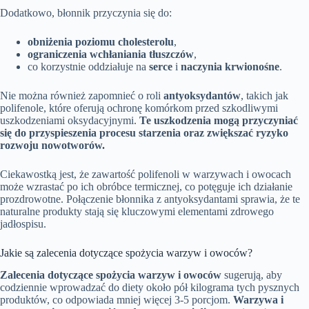
Dodatkowo, błonnik przyczynia się do:
obniżenia poziomu cholesterolu
,
ograniczenia wchłaniania tłuszczów
,
co korzystnie oddziałuje na
serce
i
naczynia krwionośne
.
Nie można również zapomnieć o roli
antyoksydantów
, takich jak
polifenole, które oferują ochronę komórkom przed szkodliwymi
uszkodzeniami oksydacyjnymi.
Te uszkodzenia mogą przyczyniać
się do przyspieszenia procesu starzenia oraz zwiększać ryzyko
rozwoju nowotworów.
Ciekawostką jest, że zawartość polifenoli w warzywach i owocach
może wzrastać po ich obróbce termicznej, co potęguje ich działanie
prozdrowotne. Połączenie błonnika z antyoksydantami sprawia, że te
naturalne produkty stają się kluczowymi elementami zdrowego
jadłospisu.
Jakie są zalecenia dotyczące spożycia warzyw i owoców?
Zalecenia dotyczące spożycia warzyw i owoców
sugerują, aby
codziennie wprowadzać do diety około pół kilograma tych pysznych
produktów, co odpowiada mniej więcej 3-5 porcjom.
Warzywa i