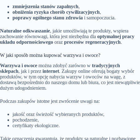
zmniejszenia stanów zapalnych
,
obniżenia ryzyka chorób cywilizacyjnych
,
poprawy ogólnego stanu zdrowia
i samopoczucia.
Naturalne odkwaszanie
, jakie umożliwiają te produkty, wspiera
zachowanie równowagi, która jest niezbędna dla
optymalnej pracy
układu odpornościowego
oraz
procesów regeneracyjnych
.
W jaki sposób można kupować warzywa i owoce?
Warzywa i owoce
można zdobyć zarówno w
tradycyjnych
sklepach
, jak i przez
internet
. Zakupy online oferują bogaty wybór
produktów, w tym opcję nabycia warzyw i owoców na wagę, z
dostawą bezpośrednio do naszego domu lub biura, co jest niewątpliwie
dużym udogodnieniem.
Podczas zakupów istotne jest zwrócenie uwagi na:
jakość oraz świeżość wybieranych produktów,
pochodzenie,
certyfikaty ekologiczne.
Takie oznaczenia gwarantują, że produkty są naturalne i pozbawione