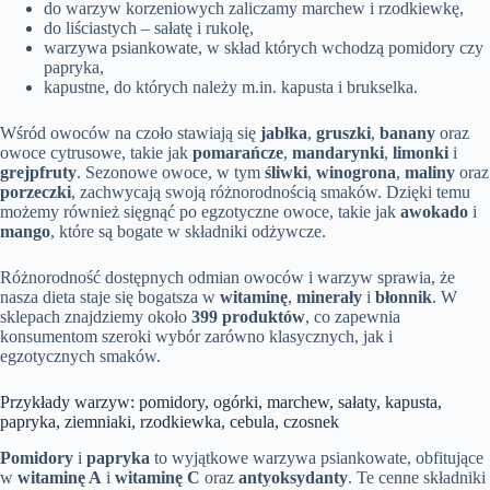
do warzyw korzeniowych zaliczamy marchew i rzodkiewkę,
do liściastych – sałatę i rukolę,
warzywa psiankowate, w skład których wchodzą pomidory czy
papryka,
kapustne, do których należy m.in. kapusta i brukselka.
Wśród owoców na czoło stawiają się
jabłka
,
gruszki
,
banany
oraz
owoce cytrusowe, takie jak
pomarańcze
,
mandarynki
,
limonki
i
grejpfruty
. Sezonowe owoce, w tym
śliwki
,
winogrona
,
maliny
oraz
porzeczki
, zachwycają swoją różnorodnością smaków. Dzięki temu
możemy również sięgnąć po egzotyczne owoce, takie jak
awokado
i
mango
, które są bogate w składniki odżywcze.
Różnorodność dostępnych odmian owoców i warzyw sprawia, że
nasza dieta staje się bogatsza w
witaminę
,
minerały
i
błonnik
. W
sklepach znajdziemy około
399 produktów
, co zapewnia
konsumentom szeroki wybór zarówno klasycznych, jak i
egzotycznych smaków.
Przykłady warzyw: pomidory, ogórki, marchew, sałaty, kapusta,
papryka, ziemniaki, rzodkiewka, cebula, czosnek
Pomidory
i
papryka
to wyjątkowe warzywa psiankowate, obfitujące
w
witaminę A
i
witaminę C
oraz
antyoksydanty
. Te cenne składniki