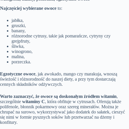
Najczęściej wybierane owoce
to:
jabłka,
gruszki,
banany,
różnorodne cytrusy, takie jak pomarańcze, cytryny czy
grejpfruty,
śliwka,
winogrono,
malina,
porzeczka.
Egzotyczne owoce
, jak awokado, mango czy marakuja, wnoszą
świeżość i różnorodność do naszej diety, a przy tym dostarczają
cennych składników odżywczych.
Warto zaznaczyć, że owoce są doskonałym źródłem witamin
,
szczególnie
witaminy C
, która obfituje w cytrusach. Oferują także
polifenole, błonnik pokarmowy oraz szereg minerałów. Można je
chrupać na surowo, wykorzystywać jako dodatek do sałatek, cieszyć
się nimi w formie pysznych soków lub przetwarzać na dżemy i
konfitury.