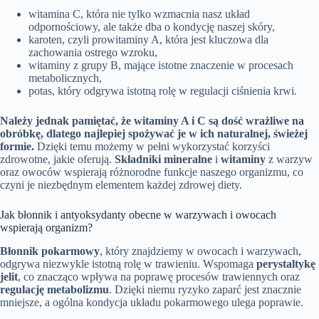
witamina C, która nie tylko wzmacnia nasz układ
odpornościowy, ale także dba o kondycję naszej skóry,
karoten, czyli prowitaminy A, która jest kluczowa dla
zachowania ostrego wzroku,
witaminy z grupy B, mające istotne znaczenie w procesach
metabolicznych,
potas, który odgrywa istotną rolę w regulacji ciśnienia krwi.
Należy jednak pamiętać, że witaminy A i C są dość wrażliwe na
obróbkę, dlatego najlepiej spożywać je w ich naturalnej, świeżej
formie.
Dzięki temu możemy w pełni wykorzystać korzyści
zdrowotne, jakie oferują.
Składniki mineralne
i
witaminy
z warzyw
oraz owoców wspierają różnorodne funkcje naszego organizmu, co
czyni je niezbędnym elementem każdej zdrowej diety.
Jak błonnik i antyoksydanty obecne w warzywach i owocach
wspierają organizm?
Błonnik pokarmowy
, który znajdziemy w owocach i warzywach,
odgrywa niezwykle istotną rolę w trawieniu. Wspomaga
perystaltykę
jelit
, co znacząco wpływa na poprawę procesów trawiennych oraz
regulację metabolizmu
. Dzięki niemu ryzyko zaparć jest znacznie
mniejsze, a ogólna kondycja układu pokarmowego ulega poprawie.