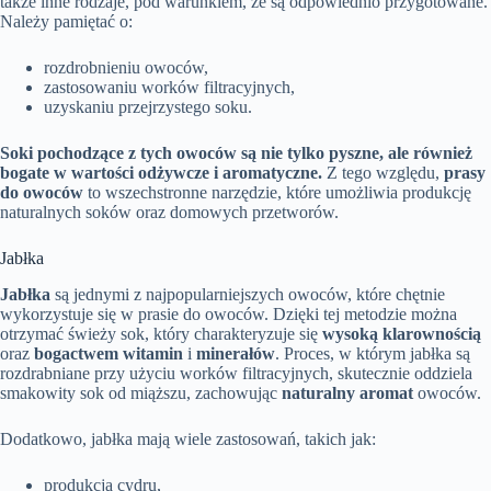
także inne rodzaje, pod warunkiem, że są odpowiednio przygotowane.
Należy pamiętać o:
rozdrobnieniu owoców,
zastosowaniu worków filtracyjnych,
uzyskaniu przejrzystego soku.
Soki pochodzące z tych owoców są nie tylko pyszne, ale również
bogate w wartości odżywcze i aromatyczne.
Z tego względu,
prasy
do owoców
to wszechstronne narzędzie, które umożliwia produkcję
naturalnych soków oraz domowych przetworów.
Jabłka
Jabłka
są jednymi z najpopularniejszych owoców, które chętnie
wykorzystuje się w prasie do owoców. Dzięki tej metodzie można
otrzymać świeży sok, który charakteryzuje się
wysoką klarownością
oraz
bogactwem witamin
i
minerałów
. Proces, w którym jabłka są
rozdrabniane przy użyciu worków filtracyjnych, skutecznie oddziela
smakowity sok od miąższu, zachowując
naturalny aromat
owoców.
Dodatkowo, jabłka mają wiele zastosowań, takich jak:
produkcja cydru,