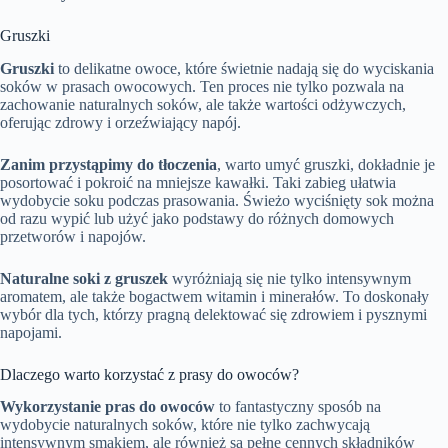
Gruszki
Gruszki
to delikatne owoce, które świetnie nadają się do wyciskania
soków w prasach owocowych. Ten proces nie tylko pozwala na
zachowanie naturalnych soków, ale także wartości odżywczych,
oferując zdrowy i orzeźwiający napój.
Zanim przystąpimy do tłoczenia
, warto umyć gruszki, dokładnie je
posortować i pokroić na mniejsze kawałki. Taki zabieg ułatwia
wydobycie soku podczas prasowania. Świeżo wyciśnięty sok można
od razu wypić lub użyć jako podstawy do różnych domowych
przetworów i napojów.
Naturalne soki z gruszek
wyróżniają się nie tylko intensywnym
aromatem, ale także bogactwem witamin i minerałów. To doskonały
wybór dla tych, którzy pragną delektować się zdrowiem i pysznymi
napojami.
Dlaczego warto korzystać z prasy do owoców?
Wykorzystanie pras do owoców
to fantastyczny sposób na
wydobycie naturalnych soków, które nie tylko zachwycają
intensywnym smakiem, ale również są pełne cennych składników