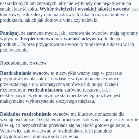
uszkodzonych lub zepsutych, aby nie wpłynęły one negatywnie na
smak i jakość soku.
Wybór świeżych i wysokiej jakości owoców
jest
kluczowy, jeśli zależy nam na zdrowych sokach oraz naturalnych
produktach, takich jak domowe wina czy nalewki.
Pamiętaj
, że zarówno mycie, jak i sortowanie owoców mają ogromny
wpływ na
bezpieczeństwo
oraz
wartość odżywczą
finalnego
produktu. Dobrze przygotowane owoce to fundament sukcesu w ich
przetwarzaniu.
Rozdrabnianie owoców
Rozdrabnianie owoców
to niezwykle ważny etap w procesie
przygotowywania soku. To właśnie w tym momencie owoce
przekształcają się w aromatyczną surówkę lub pulpę. Dzięki
różnorodnym
rozdrabniaczom
, zarówno ręcznym, jak i
elektrycznym, wykonanym ze stali nierdzewnej, możliwe jest
maksymalne wykorzystanie soczystego miąższu.
Dokładne rozdrobnienie owoców
ma kluczowe znaczenie dla
wydajności prasy. Dzięki temu procesowi sok wyciskany jest znacznie
łatwiej, co bezpośrednio przekłada się na jakość gotowego napoju.
Warto więc zainwestować w rozdrabniacz, jeśli planujesz
przygotowywać domowe soki czy wina.