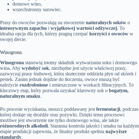
domowe wino,
wszechstronny surowiec.
Prasy do owoców pozwalają na stworzenie
naturalnych soków
o
intensywnym zapachu
i
wyjątkowej wartości odżywczej
. To
idealna opcja dla tych, którzy pragną czerpać
korzyści z owoców
w
swojej diecie.
Winogrona
Winogrona
stanowią istotny składnik wytwarzania soku i domowego
wina. Aby
wydobyć sok
, niezbędne jest użycie właściwej prasy,
zazwyczaj prasy śrubowej, która skutecznie oddziela płyn od skórek i
pestek. Zanim jednak dojdzie do tłoczenia, owoce muszą być
należycie
rozdrobnione
i umieszczone w workach filtracyjnych. To
kluczowy etap, który pozwala uzyskać klarowny sok o
bogatym,
naturalnym smaku
.
Po procesie wyciskania, moszcz poddawany jest
fermentacji
, podczas
której dodaje się drożdże oraz pożywki. Dzięki temu procesowi
możliwe jest stworzenie nie tylko domowego wina, ale także
różnorodnych alkoholi
. Staranna kontrola jakości i smaku na każdym
etapie produkcji zapewnia, że finalny produkt spełnia
najwyższe
standardy
.