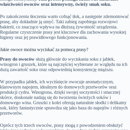
właściwości owoców oraz intensywny, świeży smak soku.
Po zakończeniu tłoczenia warto cofnąć tłok, a następnie zdemontować
prasę, aby dokładnie ją umyć. Taki zabieg zapobiega rozwojowi
bakterii, co znacząco wpływa na dłuższą żywotność urządzenia.
Regularne czyszczenie prasy jest kluczowe dla zachowania wysokiej
higieny oraz jej prawidłowego funkcjonowania.
Jakie owoce można wyciskać za pomocą prasy?
Prasy do owoców
służą głównie do wyciskania soku z jabłek,
winogron i gruszek, które są najczęściej wybierane ze względu na ich
dużą zawartość soku oraz odpowiednią konsystencję miąższu.
W przypadku jabłek, ich wyciśnięcie owocuje aromatycznym,
klarownym napojem, idealnym do domowych przetworów oraz
produkcji cydru. Winogrona, dzięki swojej soczystości i smacznej
skórce, doskonale nadają się do tworzenia świeżych soków i
domowego wina. Gruszki z kolei oferują naturalnie słodki i delikatny
sok, który fantastycznie sprawdza się jako baza do napojów i różnych
przetworów.
Oprócz tych trzech owoców, prasy mogą z powodzeniem obsłużyć