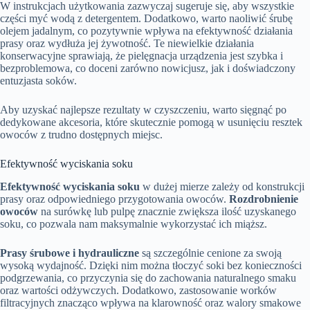
W instrukcjach użytkowania zazwyczaj sugeruje się, aby wszystkie
części myć wodą z detergentem. Dodatkowo, warto naoliwić śrubę
olejem jadalnym, co pozytywnie wpływa na efektywność działania
prasy oraz wydłuża jej żywotność. Te niewielkie działania
konserwacyjne sprawiają, że pielęgnacja urządzenia jest szybka i
bezproblemowa, co doceni zarówno nowicjusz, jak i doświadczony
entuzjasta soków.
Aby uzyskać najlepsze rezultaty w czyszczeniu, warto sięgnąć po
dedykowane akcesoria, które skutecznie pomogą w usunięciu resztek
owoców z trudno dostępnych miejsc.
Efektywność wyciskania soku
Efektywność wyciskania soku
w dużej mierze zależy od konstrukcji
prasy oraz odpowiedniego przygotowania owoców.
Rozdrobnienie
owoców
na surówkę lub pulpę znacznie zwiększa ilość uzyskanego
soku, co pozwala nam maksymalnie wykorzystać ich miąższ.
Prasy śrubowe i hydrauliczne
są szczególnie cenione za swoją
wysoką wydajność. Dzięki nim można tłoczyć soki bez konieczności
podgrzewania, co przyczynia się do zachowania naturalnego smaku
oraz wartości odżywczych. Dodatkowo, zastosowanie worków
filtracyjnych znacząco wpływa na klarowność oraz walory smakowe