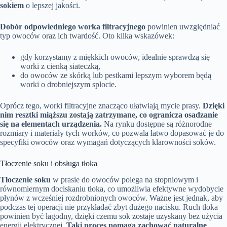
sokiem
o lepszej jakości.
Dobór odpowiedniego worka filtracyjnego
powinien uwzględniać
typ owoców oraz ich twardość. Oto kilka wskazówek:
gdy korzystamy z miękkich owoców, idealnie sprawdzą się
worki z cienką siateczką,
do owoców ze skórką lub pestkami lepszym wyborem będą
worki o drobniejszym splocie.
Oprócz tego, worki filtracyjne znacząco ułatwiają mycie prasy.
Dzięki
nim resztki miąższu zostają zatrzymane, co ogranicza osadzanie
się na elementach urządzenia.
Na rynku dostępne są różnorodne
rozmiary i materiały tych worków, co pozwala łatwo dopasować je do
specyfiki owoców oraz wymagań dotyczących klarowności soków.
Tłoczenie soku i obsługa tłoka
Tłoczenie soku
w prasie do owoców polega na stopniowym i
równomiernym dociskaniu tłoka, co umożliwia efektywne wydobycie
płynów z wcześniej rozdrobnionych owoców. Ważne jest jednak, aby
podczas tej operacji nie przykładać zbyt dużego nacisku. Ruch tłoka
powinien być łagodny, dzięki czemu sok zostaje uzyskany bez użycia
energii elektrycznej.
Taki proces pomaga zachować naturalne