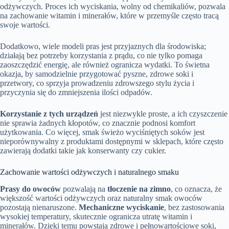
odżywczych. Proces ich wyciskania, wolny od chemikaliów, pozwala
na zachowanie witamin i minerałów, które w przemyśle często tracą
swoje wartości.
Dodatkowo, wiele modeli pras jest przyjaznych dla środowiska;
działają bez potrzeby korzystania z prądu, co nie tylko pomaga
zaoszczędzić energię, ale również ogranicza wydatki. To świetna
okazja, by samodzielnie przygotować pyszne, zdrowe soki i
przetwory, co sprzyja prowadzeniu zdrowszego stylu życia i
przyczynia się do zmniejszenia ilości odpadów.
Korzystanie z tych urządzeń
jest niezwykle proste, a ich czyszczenie
nie sprawia żadnych kłopotów, co znacznie podnosi komfort
użytkowania. Co więcej, smak świeżo wyciśniętych soków jest
nieporównywalny z produktami dostępnymi w sklepach, które często
zawierają dodatki takie jak konserwanty czy cukier.
Zachowanie wartości odżywczych i naturalnego smaku
Prasy do owoców
pozwalają na
tłoczenie na zimno
, co oznacza, że
większość wartości odżywczych oraz naturalny smak owoców
pozostają nienaruszone.
Mechaniczne wyciskanie
, bez zastosowania
wysokiej temperatury, skutecznie ogranicza utratę witamin i
minerałów. Dzięki temu powstają zdrowe i pełnowartościowe soki,