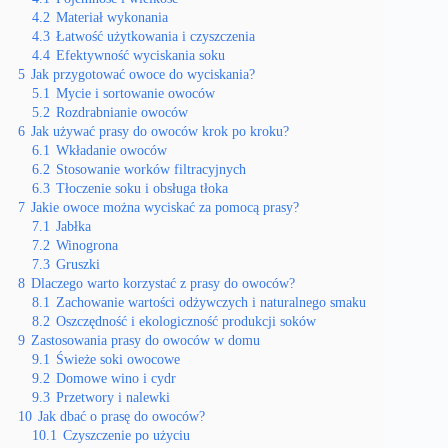
4.2
Materiał wykonania
4.3
Łatwość użytkowania i czyszczenia
4.4
Efektywność wyciskania soku
5
Jak przygotować owoce do wyciskania?
5.1
Mycie i sortowanie owoców
5.2
Rozdrabnianie owoców
6
Jak używać prasy do owoców krok po kroku?
6.1
Wkładanie owoców
6.2
Stosowanie worków filtracyjnych
6.3
Tłoczenie soku i obsługa tłoka
7
Jakie owoce można wyciskać za pomocą prasy?
7.1
Jabłka
7.2
Winogrona
7.3
Gruszki
8
Dlaczego warto korzystać z prasy do owoców?
8.1
Zachowanie wartości odżywczych i naturalnego smaku
8.2
Oszczędność i ekologiczność produkcji soków
9
Zastosowania prasy do owoców w domu
9.1
Świeże soki owocowe
9.2
Domowe wino i cydr
9.3
Przetwory i nalewki
10
Jak dbać o prasę do owoców?
10.1
Czyszczenie po użyciu