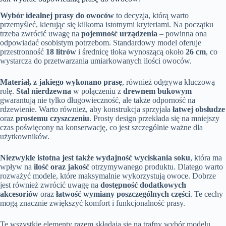
Wybór idealnej prasy do owoców
to decyzja, którą warto
przemyśleć, kierując się kilkoma istotnymi kryteriami. Na początku
trzeba zwrócić uwagę na
pojemność urządzenia
– powinna ona
odpowiadać osobistym potrzebom. Standardowy model oferuje
przestronność
18 litrów
i średnicę tłoka wynoszącą około
26 cm
, co
wystarcza do przetwarzania umiarkowanych ilości owoców.
Materiał, z jakiego wykonano prasę
, również odgrywa kluczową
rolę.
Stal nierdzewna
w połączeniu z
drewnem bukowym
gwarantują nie tylko długowieczność, ale także odporność na
rdzewienie. Warto również, aby konstrukcja sprzyjała
łatwej obsłudze
oraz
prostemu czyszczeniu
. Prosty design przekłada się na mniejszy
czas poświęcony na konserwację, co jest szczególnie ważne dla
użytkowników.
Niezwykle istotna jest także wydajność wyciskania soku
, która ma
wpływ na
ilość oraz jakość
otrzymywanego produktu. Dlatego warto
rozważyć modele, które maksymalnie wykorzystują owoce. Dobrze
jest również zwrócić uwagę na
dostępność dodatkowych
akcesoriów
oraz
łatwość wymiany poszczególnych części
. Te cechy
mogą znacznie zwiększyć komfort i funkcjonalność prasy.
Te wszystkie elementy razem składają się na trafny wybór modelu,