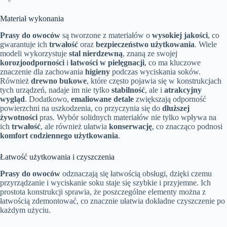
Materiał wykonania
Prasy do owoców
są tworzone z materiałów o
wysokiej jakości
, co
gwarantuje ich
trwałość
oraz
bezpieczeństwo użytkowania
. Wiele
modeli wykorzystuje
stal nierdzewną
, znaną ze swojej
korozjoodporności
i
łatwości w pielęgnacji
, co ma kluczowe
znaczenie dla zachowania
higieny
podczas wyciskania soków.
Również
drewno bukowe
, które często pojawia się w konstrukcjach
tych urządzeń, nadaje im nie tylko
stabilność
, ale i
atrakcyjny
wygląd
. Dodatkowo,
emaliowane detale
zwiększają odporność
powierzchni na uszkodzenia, co przyczynia się do
dłuższej
żywotności
pras. Wybór solidnych materiałów nie tylko wpływa na
ich
trwałość
, ale również ułatwia
konserwację
, co znacząco podnosi
komfort codziennego użytkowania
.
Łatwość użytkowania i czyszczenia
Prasy do owoców
odznaczają się łatwością obsługi, dzięki czemu
przyrządzanie i wyciskanie soku staje się szybkie i przyjemne. Ich
prostota konstrukcji sprawia, że poszczególne elementy można z
łatwością zdemontować, co znacznie ułatwia dokładne czyszczenie po
każdym użyciu.