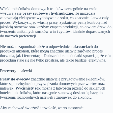
Wśród miłośników domowych trunków szczególnie na czoło
wysuwają się
prasy śrubowe
i
hydrauliczne
. Te narzędzia
zapewniają efektywne wydobywanie soku, co znacznie ułatwia cały
proces. Wykorzystując własną prasę, zyskujemy pełną kontrolę nad
jakością owoców oraz każdym etapem produkcji, co otwiera drzwi do
tworzenia unikalnych smaków win i cydrów, idealnie dopasowanych
do naszych preferencji.
Nie można zapominać także o odpowiednich
akcesoriach
do
produkcji alkoholi, które mogą znacznie ułatwić zarówno proces
tłoczenia, jak i fermentacji. Dobrze dobrane dodatki sprawiają, że cała
procedura staje się nie tylko prostsza, ale także bardziej efektywna.
Przetwory i nalewki
Prasy do owoców
znacznie ułatwiają przygotowanie składników,
które są niezbędne do przyrządzania domowych przetworów oraz
nalewek.
Wyciśnięty sok
można z łatwością przelać do szklanych
butelek lub słoików, które następnie stanowią doskonałą bazę do
tworzenia różnorodnych nalewek i zaprawek do alkoholu.
Aby zachować świeżość i trwałość, warto stosować: