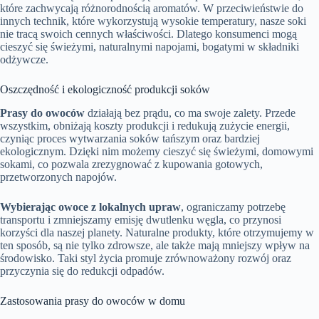
które zachwycają różnorodnością aromatów. W przeciwieństwie do
innych technik, które wykorzystują wysokie temperatury, nasze soki
nie tracą swoich cennych właściwości. Dlatego konsumenci mogą
cieszyć się świeżymi, naturalnymi napojami, bogatymi w składniki
odżywcze.
Oszczędność i ekologiczność produkcji soków
Prasy do owoców
działają bez prądu, co ma swoje zalety. Przede
wszystkim, obniżają koszty produkcji i redukują zużycie energii,
czyniąc proces wytwarzania soków tańszym oraz bardziej
ekologicznym. Dzięki nim możemy cieszyć się świeżymi, domowymi
sokami, co pozwala zrezygnować z kupowania gotowych,
przetworzonych napojów.
Wybierając owoce z lokalnych upraw
, ograniczamy potrzebę
transportu i zmniejszamy emisję dwutlenku węgla, co przynosi
korzyści dla naszej planety. Naturalne produkty, które otrzymujemy w
ten sposób, są nie tylko zdrowsze, ale także mają mniejszy wpływ na
środowisko. Taki styl życia promuje zrównoważony rozwój oraz
przyczynia się do redukcji odpadów.
Zastosowania prasy do owoców w domu