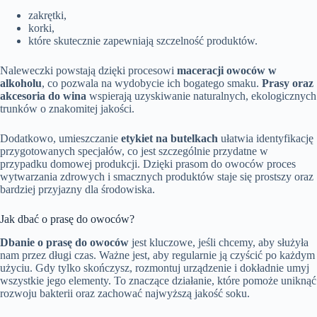
zakrętki,
korki,
które skutecznie zapewniają szczelność produktów.
Naleweczki powstają dzięki procesowi
maceracji owoców w
alkoholu
, co pozwala na wydobycie ich bogatego smaku.
Prasy oraz
akcesoria do wina
wspierają uzyskiwanie naturalnych, ekologicznych
trunków o znakomitej jakości.
Dodatkowo, umieszczanie
etykiet na butelkach
ułatwia identyfikację
przygotowanych specjałów, co jest szczególnie przydatne w
przypadku domowej produkcji. Dzięki prasom do owoców proces
wytwarzania zdrowych i smacznych produktów staje się prostszy oraz
bardziej przyjazny dla środowiska.
Jak dbać o prasę do owoców?
Dbanie o prasę do owoców
jest kluczowe, jeśli chcemy, aby służyła
nam przez długi czas. Ważne jest, aby regularnie ją czyścić po każdym
użyciu. Gdy tylko skończysz, rozmontuj urządzenie i dokładnie umyj
wszystkie jego elementy. To znaczące działanie, które pomoże uniknąć
rozwoju bakterii oraz zachować najwyższą jakość soku.