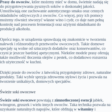
Prasy do owoców
, które możemy mieć w domu, świetnie nadają się
do przygotowywania pysznych soków o doskonałej jakości.
Umożliwiają one zachowanie autentycznego smaku oraz cennych
składników odżywczych z owoców. Co więcej, przy ich pomocy
możemy również stworzyć własne wino i cydr, co daje nam pełną
kontrolę nad procesem fermentacji oraz użytymi składnikami do
produkcji alkoholu.
Oprócz tego, te urządzenia sprawdzają się znakomicie w tworzeniu
nalewek i różnorodnych przetworów owocowych. Takie domowe
specjały są wolne od sztucznych dodatków oraz konserwantów, co
czyni je jeszcze bardziej apetycznymi. Niektóre modele prasy oferują
także możliwość tłoczenia olejów z pestek, co dodatkowo rozszerza
ich użyteczność w kuchni.
Dzięki prasie do owoców z łatwością przygotujemy zdrowe, naturalne
produkty. Taki wybór sprzyja zdrowemu stylowi życia i pozwala na
tworzenie unikalnych, domowych specjałów.
Świeże soki owocowe
Świeże soki owocowe
powstają z
zimnotłoczonej esencji
jabłek,
winogron, gruszek i wielu innych owoców. Taka technika pozwala na
uzyskanie naturalnych napojów, które obfitują w
witaminy
i