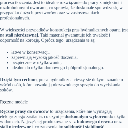
procesu tłoczenia. Jest to idealne rozwiązanie do pracy z miękkimi i
rozdrobnionymi owocami, co sprawia, że doskonale sprawdza się w
przypadku dużych przetworów oraz w zastosowaniach
profesjonalnych.
W większości przypadków konstrukcja pras hydraulicznych oparta jest
na
stali nierdzewnej
. Taki materiał gwarantuje ich trwałość i
odporność na korozję. Oprócz tego, urządzenia te są:
łatwe w konserwacji,
zapewniają wysoką jakość tłoczenia,
bezpieczne w użytkowaniu,
idealne do użytku domowego i półprofesjonalnego.
Dzięki tym cechom
, prasa hydrauliczna cieszy się dużym uznaniem
wśród osób, które poszukują niezawodnego sprzętu do wyciskania
soków.
Ręczne modele
Ręczne prasy do owoców
to urządzenia, które nie wymagają
elektrycznego zasilania, co czyni je
doskonałym wyborem
do użytku
w domach. Najczęściej produkowane są z
bukowego drewna
oraz
stali nierdzewnej
, co zapewnia im
solidność
i
stabilność
.