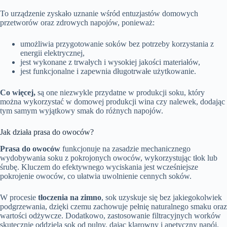
To urządzenie zyskało uznanie wśród entuzjastów domowych
przetworów oraz zdrowych napojów, ponieważ:
umożliwia przygotowanie soków bez potrzeby korzystania z
energii elektrycznej,
jest wykonane z trwałych i wysokiej jakości materiałów,
jest funkcjonalne i zapewnia długotrwałe użytkowanie.
Co więcej,
są one niezwykle przydatne w produkcji soku, który
można wykorzystać w domowej produkcji wina czy nalewek, dodając
tym samym wyjątkowy smak do różnych napojów.
Jak działa prasa do owoców?
Prasa do owoców
funkcjonuje na zasadzie mechanicznego
wydobywania soku z pokrojonych owoców, wykorzystując tłok lub
śrubę. Kluczem do efektywnego wyciskania jest wcześniejsze
pokrojenie owoców, co ułatwia uwolnienie cennych soków.
W procesie
tłoczenia na zimno
, sok uzyskuje się bez jakiegokolwiek
podgrzewania, dzięki czemu zachowuje pełnię naturalnego smaku oraz
wartości odżywcze. Dodatkowo, zastosowanie filtracyjnych worków
skutecznie oddziela sok od pulpy, dając klarowny i apetyczny napój.