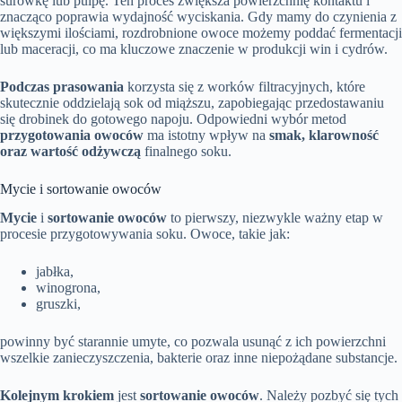
surówkę lub pulpę. Ten proces zwiększa powierzchnię kontaktu i
znacząco poprawia wydajność wyciskania. Gdy mamy do czynienia z
większymi ilościami, rozdrobnione owoce możemy poddać fermentacji
lub maceracji, co ma kluczowe znaczenie w produkcji win i cydrów.
Podczas prasowania
korzysta się z worków filtracyjnych, które
skutecznie oddzielają sok od miąższu, zapobiegając przedostawaniu
się drobinek do gotowego napoju. Odpowiedni wybór metod
przygotowania owoców
ma istotny wpływ na
smak, klarowność
oraz wartość odżywczą
finalnego soku.
Mycie i sortowanie owoców
Mycie
i
sortowanie owoców
to pierwszy, niezwykle ważny etap w
procesie przygotowywania soku. Owoce, takie jak:
jabłka,
winogrona,
gruszki,
powinny być starannie umyte, co pozwala usunąć z ich powierzchni
wszelkie zanieczyszczenia, bakterie oraz inne niepożądane substancje.
Kolejnym krokiem
jest
sortowanie owoców
. Należy pozbyć się tych