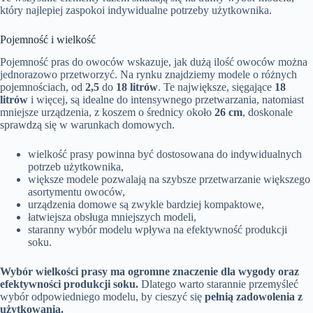
który najlepiej zaspokoi indywidualne potrzeby użytkownika.
Pojemność i wielkość
Pojemność pras do owoców wskazuje, jak dużą ilość owoców można
jednorazowo przetworzyć. Na rynku znajdziemy modele o różnych
pojemnościach, od
2,5
do
18 litrów
. Te największe, sięgające
18
litrów
i więcej, są idealne do intensywnego przetwarzania, natomiast
mniejsze urządzenia, z koszem o średnicy około
26 cm
, doskonale
sprawdzą się w warunkach domowych.
wielkość prasy powinna być dostosowana do indywidualnych
potrzeb użytkownika,
większe modele pozwalają na szybsze przetwarzanie większego
asortymentu owoców,
urządzenia domowe są zwykle bardziej kompaktowe,
łatwiejsza obsługa mniejszych modeli,
staranny wybór modelu wpływa na efektywność produkcji
soku.
Wybór wielkości prasy ma ogromne znaczenie dla wygody oraz
efektywności produkcji soku.
Dlatego warto starannie przemyśleć
wybór odpowiedniego modelu, by cieszyć się
pełnią zadowolenia z
użytkowania.