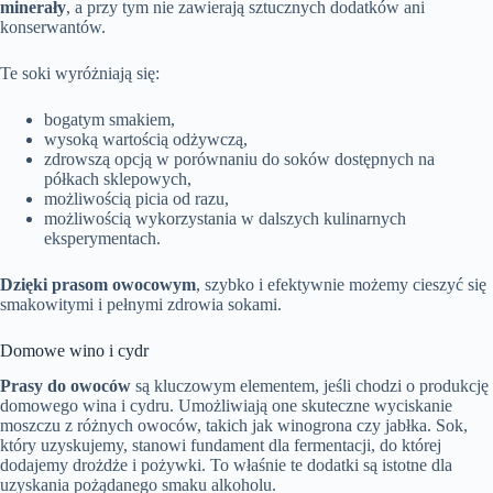
minerały
, a przy tym nie zawierają sztucznych dodatków ani
konserwantów.
Te soki wyróżniają się:
bogatym smakiem,
wysoką wartością odżywczą,
zdrowszą opcją w porównaniu do soków dostępnych na
półkach sklepowych,
możliwością picia od razu,
możliwością wykorzystania w dalszych kulinarnych
eksperymentach.
Dzięki prasom owocowym
, szybko i efektywnie możemy cieszyć się
smakowitymi i pełnymi zdrowia sokami.
Domowe wino i cydr
Prasy do owoców
są kluczowym elementem, jeśli chodzi o produkcję
domowego wina i cydru. Umożliwiają one skuteczne wyciskanie
moszczu z różnych owoców, takich jak winogrona czy jabłka. Sok,
który uzyskujemy, stanowi fundament dla fermentacji, do której
dodajemy drożdże i pożywki. To właśnie te dodatki są istotne dla
uzyskania pożądanego smaku alkoholu.