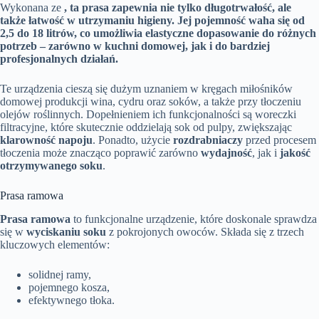
Wykonana ze
, ta prasa zapewnia nie tylko
długotrwałość
, ale
także
łatwość w utrzymaniu higieny
. Jej pojemność waha się od
2,5 do 18 litrów
, co umożliwia elastyczne dopasowanie do różnych
potrzeb – zarówno w kuchni domowej, jak i do bardziej
profesjonalnych działań.
Te urządzenia cieszą się dużym uznaniem w kręgach miłośników
domowej produkcji wina, cydru oraz soków, a także przy tłoczeniu
olejów roślinnych. Dopełnieniem ich funkcjonalności są woreczki
filtracyjne, które skutecznie oddzielają sok od pulpy, zwiększając
klarowność napoju
. Ponadto, użycie
rozdrabniaczy
przed procesem
tłoczenia może znacząco poprawić zarówno
wydajność
, jak i
jakość
otrzymywanego soku
.
Prasa ramowa
Prasa ramowa
to funkcjonalne urządzenie, które doskonale sprawdza
się w
wyciskaniu soku
z pokrojonych owoców. Składa się z trzech
kluczowych elementów:
solidnej ramy,
pojemnego kosza,
efektywnego tłoka.