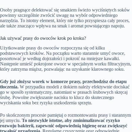
Osoby pragnące delektować się smakiem świeżo wyciśniętych soków
powinny szczególnie zwrócić uwagę na wybór odpowiedniego
narzędzia. To istotny element, który nie tylko przyspiesza cały proces,
ale także znacząco wpływa na smak i aromat powstającego napoju.
Jak używać prasy do owoców krok po kroku?
Użytkowanie prasy do owoców rozpoczyna się od kilku
podstawowych kroków. Na początku warto starannie umyć owoce,
posortować je według dojrzałości i pokroić na mniejsze kawałki.
Następnie umieść pokrojone owoce w specjalnym worku filtracyjnym,
który zatrzyma miąższ, pozwalając na uzyskanie klarownego soku.
Gdy już złożysz worek w komorze prasy, przechodzisz do etapu
tłoczenia.
W przypadku modeli z tłokiem należy efektywnie dociskać
go w sposób systematyczny, natomiast w prasach śrubowych skręcaj
śrubę. Powolne zwiększanie nacisku to klucz do skutecznego
wyciskania soku bez ryzyka uszkodzenia sprzętu.
Po skończonym procesie pamiętaj o rozmontowaniu prasy i starannym
jej umyciu.
To niezwykle istotne, aby zminimalizować ryzyko
rozwoju bakterii, zapewnić odpowiednią higienę oraz zwiększyć
trwałość urządzenia.
Regularne czyszczenie oraz odpowiednie