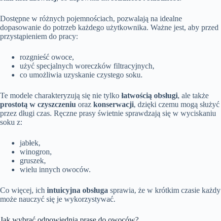
Dostępne w różnych pojemnościach, pozwalają na idealne
dopasowanie do potrzeb każdego użytkownika. Ważne jest, aby przed
przystąpieniem do pracy:
rozgnieść owoce,
użyć specjalnych woreczków filtracyjnych,
co umożliwia uzyskanie czystego soku.
Te modele charakteryzują się nie tylko
łatwością obsługi
, ale także
prostotą w czyszczeniu
oraz
konserwacji
, dzięki czemu mogą służyć
przez długi czas. Ręczne prasy świetnie sprawdzają się w wyciskaniu
soku z:
jabłek,
winogron,
gruszek,
wielu innych owoców.
Co więcej, ich
intuicyjna obsługa
sprawia, że w krótkim czasie każdy
może nauczyć się je wykorzystywać.
Jak wybrać odpowiednią prasę do owoców?