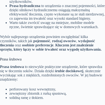
użytkowników,
Prasa hydrauliczna
to urządzenia o znacznej pojemności, które
dzięki silnikowi hydraulicznemu osiągają maksymalną
efektywność tłoczenia, często wykonane są ze stali nierdzewnej,
co zapewnia im trwałość oraz wysoki standard higieny.
Warto także zwrócić uwagę na mniejsze, mobilne modele
ręczne, świetnie sprawdzające się w domowych warunkach.
Wybór najlepszego urządzenia powinien uwzględniać kilka
czynników, takich jak
pojemność
,
rodzaj owoców
,
wydajność
tłoczenia
oraz
osobiste preferencje
.
Kluczem jest znalezienie
sprzętu, który łączy w sobie trwałość oraz wygodę użytkowania.
Prasa śrubowa
Prasa śrubowa
to niezwykle praktyczne urządzenie, które sprawdza
się w tłoczeniu soków. Działa dzięki
śrubie dociskowej
, skutecznie
wyciskając sok z miękkich, rozdrobnionych owoców. W jej budowie
znajdziemy:
perforowany kosz wewnętrzny,
zewnętrzny zbiornik z rurką spustową,
solidną ramę z tłokiem.