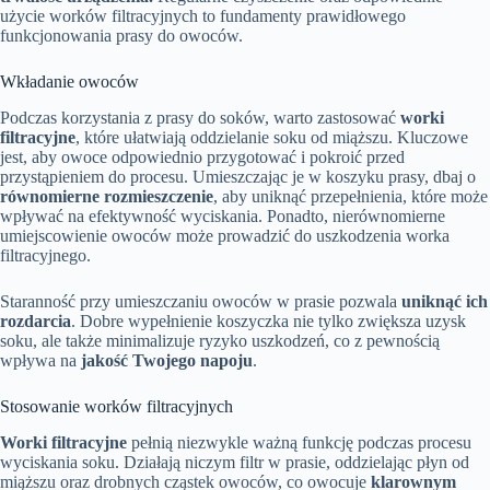
użycie worków filtracyjnych to fundamenty prawidłowego
funkcjonowania prasy do owoców.
Wkładanie owoców
Podczas korzystania z prasy do soków, warto zastosować
worki
filtracyjne
, które ułatwiają oddzielanie soku od miąższu. Kluczowe
jest, aby owoce odpowiednio przygotować i pokroić przed
przystąpieniem do procesu. Umieszczając je w koszyku prasy, dbaj o
równomierne rozmieszczenie
, aby uniknąć przepełnienia, które może
wpływać na efektywność wyciskania. Ponadto, nierównomierne
umiejscowienie owoców może prowadzić do uszkodzenia worka
filtracyjnego.
Staranność przy umieszczaniu owoców w prasie pozwala
uniknąć ich
rozdarcia
. Dobre wypełnienie koszyczka nie tylko zwiększa uzysk
soku, ale także minimalizuje ryzyko uszkodzeń, co z pewnością
wpływa na
jakość Twojego napoju
.
Stosowanie worków filtracyjnych
Worki filtracyjne
pełnią niezwykle ważną funkcję podczas procesu
wyciskania soku. Działają niczym filtr w prasie, oddzielając płyn od
miąższu oraz drobnych cząstek owoców, co owocuje
klarownym