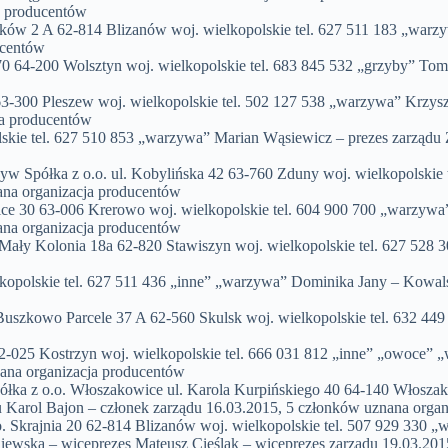
a producentów
ów 2 A 62-814 Blizanów woj. wielkopolskie tel. 627 511 183 „warzy
ucentów
-200 Wolsztyn woj. wielkopolskie tel. 683 845 532 „grzyby” Tomas
0 Pleszew woj. wielkopolskie tel. 502 127 538 „warzywa” Krzyszto
ja producentów
lskie tel. 627 510 853 „warzywa” Marian Wąsiewicz – prezes zarządu
z o.o. ul. Kobylińska 42 63-760 Zduny woj. wielkopolskie tel.
ana organizacja producentów
30 63-006 Krerowo woj. wielkopolskie tel. 604 900 700 „warzywa”
ana organizacja producentów
y Kolonia 18a 62-820 Stawiszyn woj. wielkopolskie tel. 627 528 30
olskie tel. 627 511 436 „inne” „warzywa” Dominika Jany – Kowalska
kowo Parcele 37 A 62-560 Skulsk woj. wielkopolskie tel. 632 449 
-025 Kostrzyn woj. wielkopolskie tel. 666 031 812 „inne” „owoce” „
ana organizacja producentów
o.o. Włoszakowice ul. Karola Kurpińskiego 40 64-140 Włoszakowi
u Karol Bajon – członek zarządu 16.03.2015, 5 członków uznana orga
ajnia 20 62-814 Blizanów woj. wielkopolskie tel. 507 929 330 „wa
iewska – wiceprezes Mateusz Cieślak – wiceprezes zarządu 19.03.201