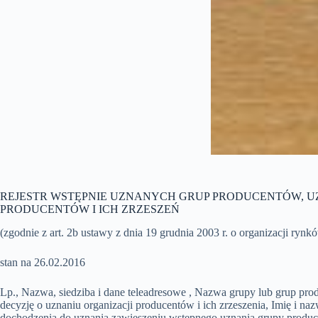
REJESTR WSTĘPNIE UZNANYCH GRUP PRODUCENTÓW, 
PRODUCENTÓW I ICH ZRZESZEŃ
(zgodnie z art. 2b ustawy z dnia 19 grudnia 2003 r. o organizacji ry
stan na 26.02.2016
Lp., Nazwa, siedziba i dane teleadresowe , Nazwa grupy lub grup pr
decyzję o uznaniu organizacji producentów i ich zrzeszenia, Imię i 
dochodzenia do uznania zawieszeniu wstępnego uznania grupy produce