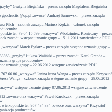
grzyby” Grażyna Biegańska – prezes zarządu Magdalena Biegańska –
gpo.fructis @op.pl „owoce” Andrzej Sarnowski – prezes zarządu
sz Pilch – członek zarządu Mariusz Kędzia – członek zarządu
roducentów
lskie tel. 79 64 15 599 „warzywa” Włodzimierz Konieczny – prezes
onek zarządu wstępne uznanie grupy – 15.11.2011 zatwierdzenie PDU
7 „warzywa” Marek Pytlarz – prezes zarządu wstępne uznanie grupy –
8368 „grzyby” Łukasz Waliński – prezes zarządu Karol Grenda –
 uznana grupa producentów
ępne uznanie grupy – 22.06.2012 wstępne zatwierdzenie PDU
767 66 86 „warzywa” Janina Irena Wanga – prezes zarządu Krzysztof
eresa Wanga – członek zarządu wstępne uznanie grupy – 28.06.2012
arzywa” wstępne uznanie grupy 07.06.2013 wstępne zatwierdzenie
 312 „owoce oraz warzywa” Paweł Karolczak – prezes zarządu
ów
ielkopolskie tel. 957 484 884 „owoce oraz warzywa” Krzysztof
ganizacja producentów