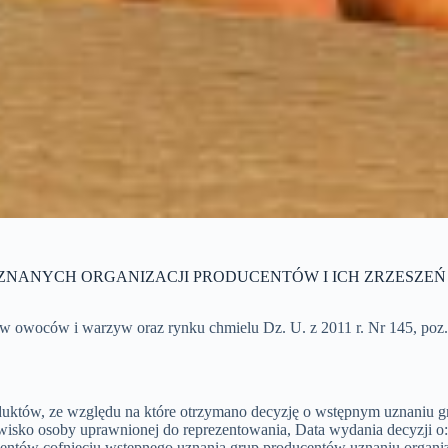
UZNANYCH ORGANIZACJI PRODUCENTÓW I ICH ZRZESZ
nków owoców i warzyw oraz rynku chmielu Dz. U. z 2011 r. Nr 145, poz.
oduktów, ze względu na które otrzymano decyzję o wstępnym uznaniu g
nazwisko osoby uprawnionej do reprezentowania, Data wydania decyzji 
ntów cofnięciu wstępnego uznania grup producentów uznaniu organizac