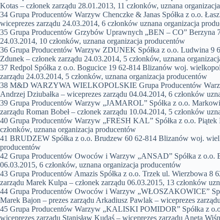
Kotas – członek zarządu 28.01.2013, 11 członków, uznana organizacj
34 Grupa Producentów Warzyw Chenczke & Janas Spółka z o.o. Łaszk
wiceprezes zarządu 24.03.2014, 6 członków uznana organizacja prod
35 Grupa Producentów Grzybów Uprawnych „BEN – CO” Berzyna 70 64
24.03.2014, 10 członków, uznana organizacja producentów
36 Grupa Producentów Warzyw ZDUNEK Spółka z o.o. Ludwina 9 63-30
Zdunek – członek zarządu 24.03.2014, 5 członków, uznana organizac
37 Redpol Spółka z o.o. Bogucice 19 62-814 Blizanów woj. wielkopo
zarządu 24.03.2014, 5 członków, uznana organizacja producentów
38 M&D WARZYWA WIELKOPOLSKIE Grupa Producentów Warzyw Spółka 
Andrzej Dziubałka – wiceprezes zarządu 04.04.2014, 6 członków uzn
39 Grupa Producentów Warzyw „JAMAROL” Spółka z o.o. Markowice 
zarządu Roman Bobeł – członek zarządu 10.04.2014, 5 członków uzn
40 Grupa Producentów Warzyw „FRESH KAL” Spółka z o.o. Piątek Mał
członków, uznana organizacja producentów
41 BRUDZEW Spółka z o.o. Brudzew 60 62-814 Blizanów woj. wielkop
producentów
42 Grupa Producentów Owoców i Warzyw „ANSAD” Spółka z o.o. Busz
06.03.2015, 6 członków, uznana organizacja producentów
43 Grupa Producentów Amazis Spółka z o.o. Trzek ul. Wierzbowa 8 62
zarządu Marek Kulpa – członek zarządu 06.03.2015, 13 członków uzn
44 Grupa Producentów Owoców i Warzyw „WŁOSZAKOWICE” Spółka z 
Marek Bajon – prezes zarządu Arkadiusz Pawlak – wiceprezes zarząd
45 Grupa Producentów Warzyw „KALISKI POMIDOR” Spółka z o.o. Skr
wiceprezes zarządu Stanisław Kudaś – wiceprezes zarządu Aneta Wiśn