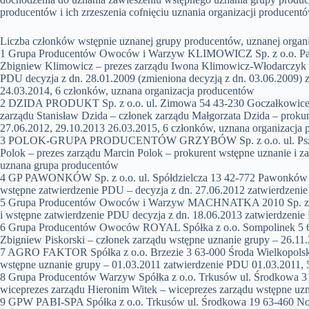
producentów i ich zrzeszenia cofnięciu uznania organizacji producentó
Liczba członków wstępnie uznanej grupy producentów, uznanej organiz
1 Grupa Producentów Owoców i Warzyw KLIMOWICZ Sp. z o.o. Paczyn
Zbigniew Klimowicz – prezes zarządu Iwona Klimowicz-Włodarczyk –
PDU decyzja z dn. 28.01.2009 (zmieniona decyzją z dn. 03.06.2009) 
24.03.2014, 6 członków, uznana organizacja producentów
2 DZIDA PRODUKT Sp. z o.o. ul. Zimowa 54 43-230 Goczałkowice-Zdr
zarządu Stanisław Dzida – członek zarządu Małgorzata Dzida – proku
27.06.2012, 29.10.2013 26.03.2015, 6 członków, uznana organizacja
3 POLOK-GRUPA PRODUCENTÓW GRZYBÓW Sp. z o.o. ul. Pszczyńska 
Polok – prezes zarządu Marcin Polok – prokurent wstępne uznanie i 
uznana grupa producentów
4 GP PAWONKÓW Sp. z o.o. ul. Spółdzielcza 13 42-772 Pawonków pow
wstępne zatwierdzenie PDU – decyzja z dn. 27.06.2012 zatwierdzen
5 Grupa Producentów Owoców i Warzyw MACHNATKA 2010 Sp. z o.o. u
i wstępne zatwierdzenie PDU decyzja z dn. 18.06.2013 zatwierdzen
6 Grupa Producentów Owoców ROYAL Spółka z o.o. Sompolinek 5 62-6
Zbigniew Piskorski – członek zarządu wstępne uznanie grupy – 26.1
7 AGRO FAKTOR Spółka z o.o. Brzezie 3 63-000 Środa Wielkopolska 
wstępne uznanie grupy – 01.03.2011 zatwierdzenie PDU 01.03.2011, 
8 Grupa Producentów Warzyw Spółka z o.o. Trkusów ul. Środkowa 31 
wiceprezes zarządu Hieronim Witek – wiceprezes zarządu wstępne uz
9 GPW PABI-SPA Spółka z o.o. Trkusów ul. Środkowa 19 63-460 Nowe