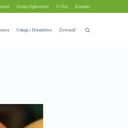
oszeń
Dodaj Ogłoszenie
O Nas
Kontakt
rawa
Usługi i Doradztwo
Żywność