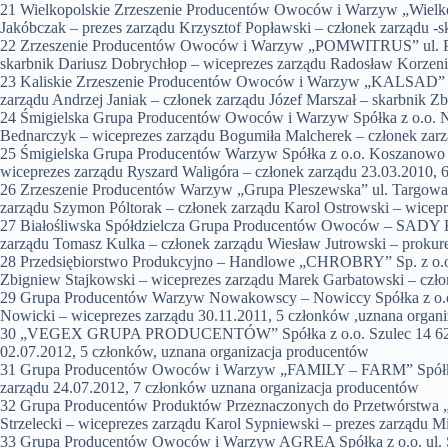
21 Wielkopolskie Zrzeszenie Producentów Owoców i Warzyw „Wielkop
Jakóbczak – prezes zarządu Krzysztof Popławski – członek zarządu -s
22 Zrzeszenie Producentów Owoców i Warzyw „POMWITRUS” ul. Pows
skarbnik Dariusz Dobrychłop – wiceprezes zarządu Radosław Korzeni
23 Kaliskie Zrzeszenie Producentów Owoców i Warzyw „KALSAD” Rajs
zarządu Andrzej Janiak – członek zarządu Józef Marszał – skarbnik 
24 Śmigielska Grupa Producentów Owoców i Warzyw Spółka z o.o. No
Bednarczyk – wiceprezes zarządu Bogumiła Malcherek – członek zarz
25 Śmigielska Grupa Producentów Warzyw Spółka z o.o. Koszanowo u
wiceprezes zarządu Ryszard Waligóra – członek zarządu 23.03.2010, 
26 Zrzeszenie Producentów Warzyw „Grupa Pleszewska” ul. Targowa 1
zarządu Szymon Póltorak – członek zarządu Karol Ostrowski – wicepr
27 Białośliwska Spółdzielcza Grupa Producentów Owoców – SADY KRA
zarządu Tomasz Kulka – członek zarządu Wiesław Jutrowski – prokur
28 Przedsiębiorstwo Produkcyjno – Handlowe „CHROBRY” Sp. z o.o. u
Zbigniew Stajkowski – wiceprezes zarządu Marek Garbatowski – czło
29 Grupa Producentów Warzyw Nowakowscy – Nowiccy Spółka z o.o.
Nowicki – wiceprezes zarządu 30.11.2011, 5 członków ,uznana organ
30 „VEGEX GRUPA PRODUCENTÓW” Spółka z o.o. Szulec 14 62-860 Op
02.07.2012, 5 członków, uznana organizacja producentów
31 Grupa Producentów Owoców i Warzyw „FAMILY – FARM” Spółka z o
zarządu 24.07.2012, 7 członków uznana organizacja producentów
32 Grupa Producentów Produktów Przeznaczonych do Przetwórstwa 
Strzelecki – wiceprezes zarządu Karol Sypniewski – prezes zarządu 
33 Grupa Producentów Owoców i Warzyw AGREA Spółka z o.o. ul. Sz