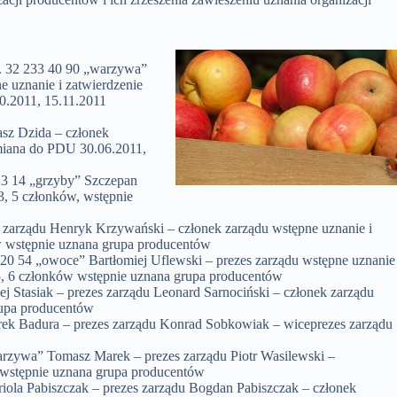
. 32 233 40 90 „warzywa”
 uznanie i zatwierdzenie
0.2011, 15.11.2011
sz Dzida – członek
zmiana do PDU 30.06.2011,
 14 „grzyby” Szczepan
3, 5 członków, wstępnie
zarządu Henryk Krzywański – członek zarządu wstępne uznanie i
w wstępnie uznana grupa producentów
 54 „owoce” Bartłomiej Uflewski – prezes zarządu wstępne uznanie
5, 6 członków wstępnie uznana grupa producentów
Stasiak – prezes zarządu Leonard Sarnociński – członek zarządu
rupa producentów
ek Badura – prezes zarządu Konrad Sobkowiak – wiceprezes zarządu
rzywa” Tomasz Marek – prezes zarządu Piotr Wasilewski –
,wstępnie uznana grupa producentów
ola Pabiszczak – prezes zarządu Bogdan Pabiszczak – członek