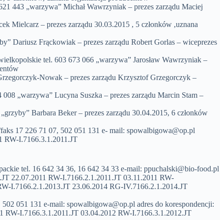
 621 443 „warzywa” Michał Wawrzyniak – prezes zarządu Maciej
cek Mielcarz – prezes zarządu 30.03.2015 , 5 członków ,uznana
by” Dariusz Frąckowiak – prezes zarządu Robert Gorlas – wiceprezes
elkopolskie tel. 603 673 066 „warzywa” Jarosław Wawrzyniak –
centów
zegorczyk-Nowak – prezes zarządu Krzysztof Grzegorczyk –
34 008 „warzywa” Lucyna Suszka – prezes zarządu Marcin Stam –
 „grzyby” Barbara Beker – prezes zarządu 30.04.2015, 6 członków
aks 17 226 71 07, 502 051 131 e- mail:
spowalbigowa@op.pl
1 RW-I.7166.3.1.2011.JT
ckie tel. 16 642 34 36, 16 642 34 33 e-mail:
ppuchalski@bio-food.pl
1.JT 22.07.2011 RW-I.7166.2.1.2011.JT 03.11.2011 RW-
RW-I.7166.2.1.2013.JT 23.06.2014 RG-IV.7166.2.1.2014.JT
 502 051 131 e-mail:
spowalbigowa@op.pl
adres do korespondencji:
1 RW-I.7166.3.1.2011.JT 03.04.2012 RW-I.7166.3.1.2012.JT