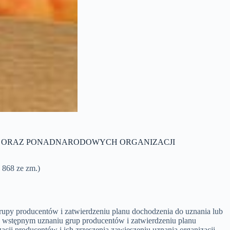
EŃ ORAZ PONADNARODOWYCH ORGANIZACJI
 868 ze zm.)
rupy producentów i zatwierdzeniu planu dochodzenia do uznania lub
o: wstępnym uznaniu grup producentów i zatwierdzeniu planu
ji producentów i ich zrzeszenia zawieszeniu uznania organizacji