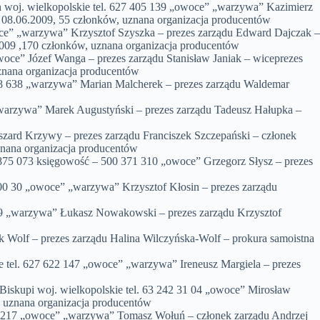
 woj. wielkopolskie tel. 627 405 139 „owoce” „warzywa” Kazimierz
z 08.06.2009, 55 członków, uznana organizacja producentów
” „warzywa” Krzysztof Szyszka – prezes zarządu Edward Dajczak –
2009 ,170 członków, uznana organizacja producentów
e” Józef Wanga – prezes zarządu Stanisław Janiak – wiceprezes
znana organizacja producentów
98 638 „warzywa” Marian Malcherek – prezes zarządu Waldemar
„warzywa” Marek Augustyński – prezes zarządu Tadeusz Hałupka –
zard Krzywy – prezes zarządu Franciszek Szczepański – członek
znana organizacja producentów
875 073 księgowość – 500 371 310 „owoce” Grzegorz Słysz – prezes
00 30 „owoce” „warzywa” Krzysztof Kłosin – prezes zarządu
9 „warzywa” Łukasz Nowakowski – prezes zarządu Krzysztof
f – prezes zarządu Halina Wilczyńska-Wolf – prokura samoistna
el. 627 622 147 „owoce” „warzywa” Ireneusz Margiela – prezes
kupi woj. wielkopolskie tel. 63 242 31 04 „owoce” Mirosław
, uznana organizacja producentów
3 217 „owoce” „warzywa” Tomasz Wołuń – członek zarządu Andrzej