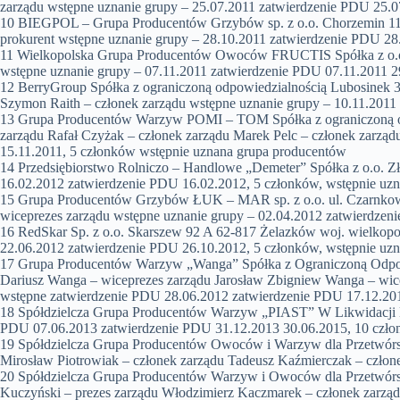
zarządu wstępne uznanie grupy – 25.07.2011 zatwierdzenie PDU 25.0
10 BIEGPOL – Grupa Producentów Grzybów sp. z o.o. Chorzemin 114 
prokurent wstępne uznanie grupy – 28.10.2011 zatwierdzenie PDU 28
11 Wielkopolska Grupa Producentów Owoców FRUCTIS Spółka z o.o. W
wstępne uznanie grupy – 07.11.2011 zatwierdzenie PDU 07.11.2011 2
12 BerryGroup Spółka z ograniczoną odpowiedzialnością Lubosinek 3 
Szymon Raith – członek zarządu wstępne uznanie grupy – 10.11.2011
13 Grupa Producentów Warzyw POMI – TOM Spółka z ograniczoną odp
zarządu Rafał Czyżak – członek zarządu Marek Pelc – członek zarzą
15.11.2011, 5 członków wstępnie uznana grupa producentów
14 Przedsiębiorstwo Rolniczo – Handlowe „Demeter” Spółka z o.o. Zł
16.02.2012 zatwierdzenie PDU 16.02.2012, 5 członków, wstępnie uz
15 Grupa Producentów Grzybów ŁUK – MAR sp. z o.o. ul. Czarnkowsk
wiceprezes zarządu wstępne uznanie grupy – 02.04.2012 zatwierdze
16 RedSkar Sp. z o.o. Skarszew 92 A 62-817 Żelazków woj. wielkopo
22.06.2012 zatwierdzenie PDU 26.10.2012, 5 członków, wstępnie uz
17 Grupa Producentów Warzyw „Wanga” Spółka z Ograniczoną Odpowie
Dariusz Wanga – wiceprezes zarządu Jarosław Zbigniew Wanga – wice
wstępne zatwierdzenie PDU 28.06.2012 zatwierdzenie PDU 17.12.201
18 Spółdzielcza Grupa Producentów Warzyw „PIAST” W Likwidacji Mi
PDU 07.06.2013 zatwierdzenie PDU 31.12.2013 30.06.2015, 10 czło
19 Spółdzielcza Grupa Producentów Owoców i Warzyw dla Przetwórstw
Mirosław Piotrowiak – członek zarządu Tadeusz Kaźmierczak – człon
20 Spółdzielcza Grupa Producentów Warzyw i Owoców dla Przetwórs
Kuczyński – prezes zarządu Włodzimierz Kaczmarek – członek zarządu