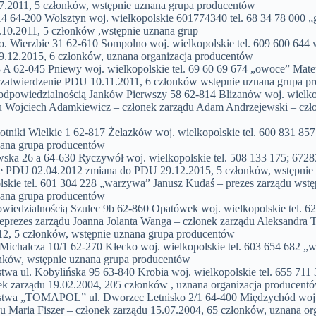
7.2011, 5 członków, wstępnie uznana grupa producentów
64-200 Wolsztyn woj. wielkopolskie 601774340 tel. 68 34 78 000 „
.10.2011, 5 członków ,wstępnie uznana grup
ierzbie 31 62-610 Sompolno woj. wielkopolskie tel. 609 600 644 w
9.12.2015, 6 członków, uznana organizacja producentów
A 62-045 Pniewy woj. wielkopolskie tel. 69 60 69 674 „owoce” Mateu
 zatwierdzenie PDU 10.11.2011, 6 członków wstępnie uznana grupa p
owiedzialnością Janków Pierwszy 58 62-814 Blizanów woj. wielkopo
du Wojciech Adamkiewicz – członek zarządu Adam Andrzejewski – czł
otniki Wielkie 1 62-817 Żelazków woj. wielkopolskie tel. 600 831 85
nana grupa producentów
a 26 a 64-630 Ryczywół woj. wielkopolskie tel. 508 133 175; 67283
nie PDU 02.04.2012 zmiana do PDU 29.12.2015, 5 członków, wstępnie
lskie tel. 601 304 228 „warzywa” Janusz Kudaś – prezes zarządu wst
nana grupa producentów
dzialnością Szulec 9b 62-860 Opatówek woj. wielkopolskie tel. 62 
prezes zarządu Joanna Jolanta Wanga – członek zarządu Aleksandra T
2, 5 członków, wstępnie uznana grupa producentów
chalcza 10/1 62-270 Kłecko woj. wielkopolskie tel. 603 654 682 „w
nków, wstępnie uznana grupa producentów
a ul. Kobylińska 95 63-840 Krobia woj. wielkopolskie tel. 655 711
ek zarządu 19.02.2004, 205 członków , uznana organizacja producent
twa „TOMAPOL” ul. Dworzec Letnisko 2/1 64-400 Międzychód woj. w
 Maria Fiszer – członek zarządu 15.07.2004, 65 członków, uznana or