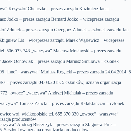
wa” Krzysztof Chenczke – prezes zarządu Kazimierz Janas –
z Jodko – prezes zarządu Bernard Jodko – wiceprezes zarządu
f Zdunek – prezes zarządu Grzegorz Zdunek – członek zarządu Jan
 Zbigniew Lis – wiceprezes zarządu Marek Wąsiewicz – wiceprezes
 506 033 748 „warzywa” Mateusz Motławski – prezes zarządu
 Jacek Ochowiak – prezes zarządu Mariusz Smurawa – członek
5 „inne” „warzywa” Mariusz Rogacki – prezes zarządu 24.04.2014, 5
 – prezes zarządu 04.03.2015, 5 członków, uznana organizacja
772 „owoce” „warzywa” Andrzej Michalak – prezes zarządu
warzywa” Tomasz Zalicki – prezes zarządu Rafał Janczar – członek
ce woj. wielkopolskie tel. 655 370 330 „owoce” „warzywa”
nizacja producentów
rzywa” Andrzej Błaszczyk – prezes zarządu Zbigniew Prus –
5, 5 członków, uznana organizacja producentów