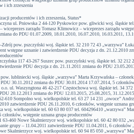
w i ich zrzeszenia
acji producentów i ich zrzeszenia, Status*
a ul. Pniowska 2 44-120 Pyskowice pow. gliwicki woj. śląskie tel
 wiceprezes zarządu Tomasz Klimowicz – wiceprezes zarządu wstępne
zmiana do PDU 01.07.2009, 18.01.2010, 16.07.2010, 16.03.2011, 13.1
ój pow. pszczyński woj. śląskie tel. 32 210 72 43 „warzywa” Łuka
rent wstępne uznanie i zatwierdzenie PDU decyzja z dn. 21.12.2010 
 producentów
117 43-267 Suszec pow. pszczyński woj. śląskie tel. 32 212 23
zatwierdzenie PDU decyzja z dn. 21.11.2011 zmiana do PDU 23.05.201
. lubliniecki woj. śląskie „warzywa” Marta Krzywańska – członek 
ie PDU 30.11.2012 zmiana do PDU 30.01.2014 17.07.2014, 5 członkó
l. Waszyngtona 46 42-217 Częstochowa woj. śląskie tel. 34 372 20
ie PDU 20.12.2013 zmiana do PDU 12.03.2015, 25.08.2015, 31.12.201
10 Sompolno woj. wielkopolskie tel. 63 27 14 231 „owoce” Andrzej 
1.2010 zatwierdzenie PDU 26.11.2010, 6 członków, wstępnie uznana g
woj. wielkopolskie tel. 60 63 80 037 tel. 604296410 „warzywa” Mar
5 członków, wstępnie uznana grupa producentów
63-460 Nowe Skalmierzyce woj. wielkopolskie tel. 60 42 80 032 „wa
nanie grupy – 11.04.2011 zatwierdzenie PDU 11.04.2011, 6 członków 
 Skalmierzyce woj. wielkopolskie tel. 60 94 85 050 „warzywa” Mari