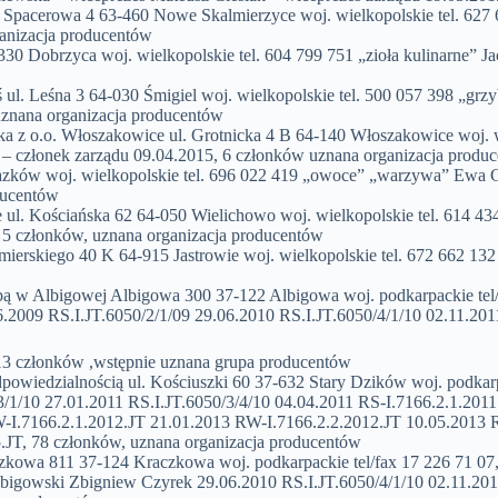
Spacerowa 4 63-460 Nowe Skalmierzyce woj. wielkopolskie tel. 627
anizacja producentów
30 Dobrzyca woj. wielkopolskie tel. 604 799 751 „zioła kulinarne” Ja
. Leśna 3 64-030 Śmigiel woj. wielkopolskie tel. 500 057 398 „grzy
uznana organizacja producentów
o.o. Włoszakowice ul. Grotnicka 4 B 64-140 Włoszakowice woj. wi
k – członek zarządu 09.04.2015, 6 członków uznana organizacja produ
w woj. wielkopolskie tel. 696 022 419 „owoce” „warzywa” Ewa Gr
ducentów
ul. Kościańska 62 64-050 Wielichowo woj. wielkopolskie tel. 614 4
, 5 członków, uznana organizacja producentów
erskiego 40 K 64-915 Jastrowie woj. wielkopolskie tel. 672 662 132
 w Albigowej Albigowa 300 37-122 Albigowa woj. podkarpackie tel/f
009 RS.I.JT.6050/2/1/09 29.06.2010 RS.I.JT.6050/4/1/10 02.11.201
13 członków ,wstępnie uznana grupa producentów
wiedzialnością ul. Kościuszki 60 37-632 Stary Dzików woj. podkarpa
3/1/10 27.01.2011 RS.I.JT.6050/3/4/10 04.04.2011 RS-I.7166.2.1.201
W-I.7166.2.1.2012.JT 21.01.2013 RW-I.7166.2.2.2012.JT 10.05.2013 
JT, 78 członków, uznana organizacja producentów
owa 811 37-124 Kraczkowa woj. podkarpackie tel/fax 17 226 71 07,
gowski Zbigniew Czyrek 29.06.2010 RS.I.JT.6050/4/1/10 02.11.201