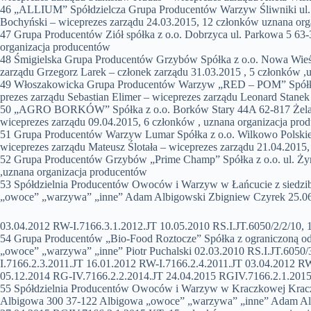
46 „ALLIUM” Spółdzielcza Grupa Producentów Warzyw Śliwniki ul. 
Bochyński – wiceprezes zarządu 24.03.2015, 12 członków uznana org
47 Grupa Producentów Ziół spółka z o.o. Dobrzyca ul. Parkowa 5 63-3
organizacja producentów
48 Śmigielska Grupa Producentów Grzybów Spółka z o.o. Nowa Wieś ul
zarządu Grzegorz Larek – członek zarządu 31.03.2015 , 5 członków ,
49 Włoszakowicka Grupa Producentów Warzyw „RED – POM” Spółka z 
prezes zarządu Sebastian Elimer – wiceprezes zarządu Leonard Stane
50 „AGRO BORKÓW” Spółka z o.o. Borków Stary 44A 62-817 Żelazkó
wiceprezes zarządu 09.04.2015, 6 członków , uznana organizacja pro
51 Grupa Producentów Warzyw Lumar Spółka z o.o. Wilkowo Polskie 
wiceprezes zarządu Mateusz Ślotała – wiceprezes zarządu 21.04.2015
52 Grupa Producentów Grzybów „Prime Champ” Spółka z o.o. ul. Żymi
,uznana organizacja producentów
53 Spółdzielnia Producentów Owoców i Warzyw w Łańcucie z siedzibą
„owoce” „warzywa” „inne” Adam Albigowski Zbigniew Czyrek 25.06.2
03.04.2012 RW-I.7166.3.1.2012.JT 10.05.2010 RS.I.JT.6050/2/2/10, 
54 Grupa Producentów „Bio-Food Roztocze” Spółka z ograniczoną odpo
„owoce” „warzywa” „inne” Piotr Puchalski 02.03.2010 RS.I.JT.6050/
I.7166.2.3.2011.JT 16.01.2012 RW-I.7166.2.4.2011.JT 03.04.2012 R
05.12.2014 RG-IV.7166.2.2.2014.JT 24.04.2015 RGIV.7166.2.1.2015.
55 Spółdzielnia Producentów Owoców i Warzyw w Kraczkowej Kraczk
Albigowa 300 37-122 Albigowa „owoce” „warzywa” „inne” Adam Albi