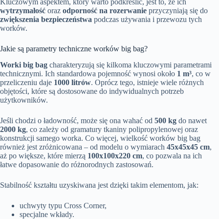
Kluczowym aspektem, który warto podkreślić, jest to, że ich
wytrzymałość
oraz
odporność na rozerwanie
przyczyniają się do
zwiększenia bezpieczeństwa
podczas używania i przewozu tych
worków.
Jakie są parametry techniczne worków big bag?
Worki big bag
charakteryzują się kilkoma kluczowymi parametrami
technicznymi. Ich standardowa pojemność wynosi około
1 m³
, co w
przeliczeniu daje
1000 litrów
. Oprócz tego, istnieje wiele różnych
objętości, które są dostosowane do indywidualnych potrzeb
użytkowników.
Jeśli chodzi o ładowność, może się ona wahać od
500 kg
do nawet
2000 kg
, co zależy od gramatury tkaniny polipropylenowej oraz
konstrukcji samego worka. Co więcej, wielkość worków big bag
również jest zróżnicowana – od modelu o wymiarach
45x45x45 cm
,
aż po większe, które mierzą
100x100x220 cm
, co pozwala na ich
łatwe dopasowanie do różnorodnych zastosowań.
Stabilność kształtu uzyskiwana jest dzięki takim elementom, jak:
uchwyty typu Cross Corner,
specjalne wkłady.