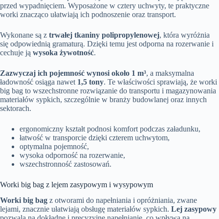
przed wypadnięciem. Wyposażone w cztery uchwyty, te praktyczne
worki znacząco ułatwiają ich podnoszenie oraz transport.
Wykonane są z
trwałej tkaniny polipropylenowej
, która wyróżnia
się odpowiednią gramaturą. Dzięki temu jest odporna na rozerwanie i
cechuje ją
wysoka żywotność
.
Zazwyczaj ich pojemność wynosi około 1 m³
, a maksymalna
ładowność osiąga nawet
1,5 tony
. Te właściwości sprawiają, że worki
big bag to wszechstronne rozwiązanie do transportu i magazynowania
materiałów sypkich, szczególnie w branży budowlanej oraz innych
sektorach.
ergonomiczny kształt podnosi komfort podczas załadunku,
łatwość w transporcie dzięki czterem uchwytom,
optymalna pojemność,
wysoka odporność na rozerwanie,
wszechstronność zastosowań.
Worki big bag z lejem zasypowym i wysypowym
Worki big bag
z otworami do napełniania i opróżniania, zwane
lejami, znacznie ułatwiają obsługę materiałów sypkich.
Lej zasypowy
pozwala na dokładne i precyzyjne napełnianie, co wpływa na