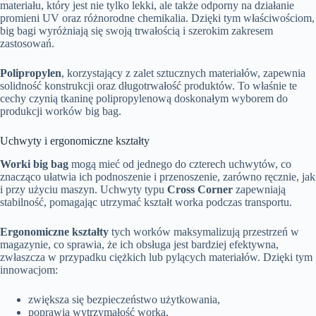
materiału, który jest nie tylko lekki, ale także odporny na działanie
promieni UV oraz różnorodne chemikalia. Dzięki tym właściwościom,
big bagi wyróżniają się swoją trwałością i szerokim zakresem
zastosowań.
Polipropylen
, korzystający z zalet sztucznych materiałów, zapewnia
solidność konstrukcji oraz długotrwałość produktów. To właśnie te
cechy czynią tkaninę polipropylenową doskonałym wyborem do
produkcji worków big bag.
Uchwyty i ergonomiczne kształty
Worki big bag
mogą mieć od jednego do czterech uchwytów, co
znacząco ułatwia ich podnoszenie i przenoszenie, zarówno ręcznie, jak
i przy użyciu maszyn. Uchwyty typu
Cross Corner
zapewniają
stabilność, pomagając utrzymać kształt worka podczas transportu.
Ergonomiczne kształty
tych worków maksymalizują przestrzeń w
magazynie, co sprawia, że ich obsługa jest bardziej efektywna,
zwłaszcza w przypadku ciężkich lub pylących materiałów. Dzięki tym
innowacjom:
zwiększa się bezpieczeństwo użytkowania,
poprawia wytrzymałość worka,