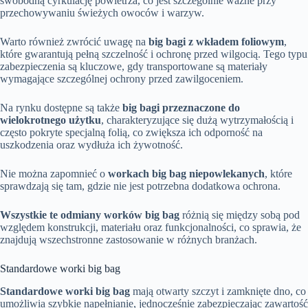
swobodną cyrkulację powietrza, co jest szczególnie ważne przy
przechowywaniu świeżych owoców i warzyw.
Warto również zwrócić uwagę na
big bagi z wkładem foliowym
,
które gwarantują pełną szczelność i ochronę przed wilgocią. Tego typu
zabezpieczenia są kluczowe, gdy transportowane są materiały
wymagające szczególnej ochrony przed zawilgoceniem.
Na rynku dostępne są także
big bagi przeznaczone do
wielokrotnego użytku
, charakteryzujące się dużą wytrzymałością i
często pokryte specjalną folią, co zwiększa ich odporność na
uszkodzenia oraz wydłuża ich żywotność.
Nie można zapomnieć o
workach big bag niepowlekanych
, które
sprawdzają się tam, gdzie nie jest potrzebna dodatkowa ochrona.
Wszystkie te odmiany worków big bag
różnią się między sobą pod
względem konstrukcji, materiału oraz funkcjonalności, co sprawia, że
znajdują wszechstronne zastosowanie w różnych branżach.
Standardowe worki big bag
Standardowe worki big bag
mają otwarty szczyt i zamknięte dno, co
umożliwia szybkie napełnianie, jednocześnie zabezpieczając zawartość