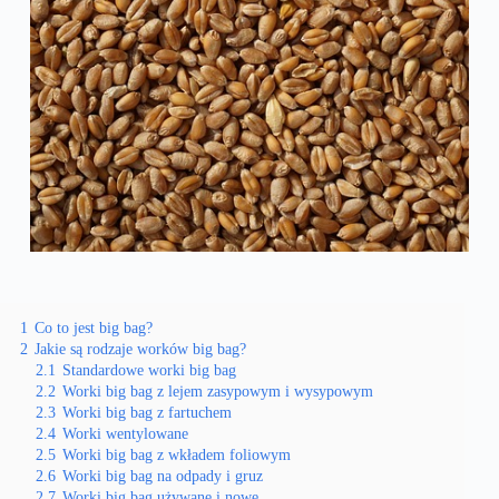
1
Co to jest big bag?
2
Jakie są rodzaje worków big bag?
2.1
Standardowe worki big bag
2.2
Worki big bag z lejem zasypowym i wysypowym
2.3
Worki big bag z fartuchem
2.4
Worki wentylowane
2.5
Worki big bag z wkładem foliowym
2.6
Worki big bag na odpady i gruz
2.7
Worki big bag używane i nowe