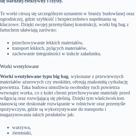
się bardziej efektywny i czysty.
Te worki cieszą się szczególnym uznaniem w branży budowlanej oraz
ogrodniczej, gdzie szybkość i bezpieczeństwo napełniania są
kluczowe. Dzięki swojej przemyślanej konstrukcji, worki big bag z
fartuchem ułatwiają zarówno:
przechowywanie lekkich materiałów,
transport lekkich, pylących materiałów,
zachowanie integralności w trakcie załadunku.
Worki wentylowane
Worki wentylowane typu big bag
, wykonane z przewiewnych
materiałów ażurowych czy moskitier, oferują znakomitą cyrkulację
powietrza. Taka budowa umożliwia swobodny ruch powietrza
wewnątrz worka, co z kolei chroni przechowywane materiały przed
wilgocią oraz rozwijającą się pleśnią. Dzięki tym właściwościom
stanowią one doskonałe rozwiązanie w rolnictwie oraz przemyśle
spożywczym, gdzie są wykorzystywane do transportu i
magazynowania takich produktów jak:
warzywa,
ziemniaki,