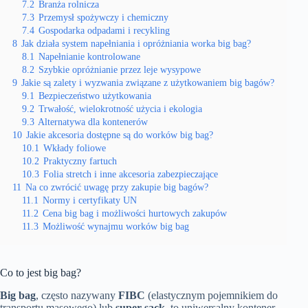
7.2
Branża rolnicza
7.3
Przemysł spożywczy i chemiczny
7.4
Gospodarka odpadami i recykling
8
Jak działa system napełniania i opróżniania worka big bag?
8.1
Napełnianie kontrolowane
8.2
Szybkie opróżnianie przez leje wysypowe
9
Jakie są zalety i wyzwania związane z użytkowaniem big bagów?
9.1
Bezpieczeństwo użytkowania
9.2
Trwałość, wielokrotność użycia i ekologia
9.3
Alternatywa dla kontenerów
10
Jakie akcesoria dostępne są do worków big bag?
10.1
Wkłady foliowe
10.2
Praktyczny fartuch
10.3
Folia stretch i inne akcesoria zabezpieczające
11
Na co zwrócić uwagę przy zakupie big bagów?
11.1
Normy i certyfikaty UN
11.2
Cena big bag i możliwości hurtowych zakupów
11.3
Możliwość wynajmu worków big bag
Co to jest big bag?
Big bag
, często nazywany
FIBC
(elastycznym pojemnikiem do
transportu masowego) lub
super sack
, to uniwersalny kontener