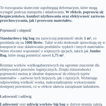
Te rozwiązania skutecznie zapobiegają deformacjom, które mogą
wystąpić podczas transportu i składowania.
W efekcie, poprawia się
bezpieczeństwo, komfort użytkowania oraz efektywność zarówno
przechowywania, jak i przewozu materiałów.
Pojemność i objętość
Standardowy big bag
ma zazwyczaj pojemność około
1 m³
, co
przekłada się na
1000 litrów
. Takie worki doskonale sprawdzają się w
transporcie oraz składowaniu produktów sypkich i innych materiałów.
Warto również wspomnieć o większych opcjach, takich jak
Jumbo
Bag
, które mogą pomieścić nawet
1,75 m³
.
Rozmiar worków wielkogabarytowych ma ogromne znaczenie dla
efektywności procesów logistycznych. Dzięki różnorodności
pojemności można je idealnie dopasować do różnych typów
materiałów – zarówno tych lżejszych, jak i cięższych. Wybierając
odpowiednią wielkość worka, maksymalizujemy wykorzystanie
dostępnej przestrzeni, co w efekcie ułatwia zarządzanie ładunkiem.
Ładowność i udźwig
Ładowność
oraz
udźwig worków big bag
w dużym stopniu zależą