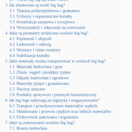
3
Jak zbudowane są worki big bag?
3.1
Tkanina polipropylenowa i gramatura
3.2
Uchwyty i ergonomiczne kształty
3.3
Konstrukcja zasypowa i wysypowa
3.4
Wytrzymałość i odporność na rozerwanie
4
Jakie są parametry techniczne worków big bag?
4.1
Pojemność i objętość
4.2
Ładowność i udźwig
4.3
Wymiary i różne rozmiary
4.4
Stabilizacja kształtu
5
Jakie materiały można transportować w workach big bag?
5.1
Materiały budowlane i gruz
5.2
Zboże, węgiel i produkty sypkie
5.3
Odpady budowlane i ogrodowe
5.4
Materiały pylące i granulowane
5.5
Nawozy sztuczne
5.6
Produkty spożywcze i przemysł farmaceutyczny
6
Jak big bagi wpływają na logistykę i magazynowanie?
6.1
Transport i przechowywanie materiałów sypkich
6.2
Składowanie i przewóz ciężkich oraz lekkich materiałów
6.3
Efektywność pakowania i ergonomia
7
Jakie są zastosowania worków big bag?
7.1
Branża budowlana