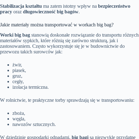
Stabilizacja kształtu
ma zatem istotny wpływ na
bezpieczeństwo
pracy
oraz
długowieczność big bagów
.
Jakie materiały można transportować w workach big bag?
Worki big bag
stanowią doskonałe rozwiązanie do transportu różnych
materiałów sypkich, które różnią się zarówno strukturą, jak i
zastosowaniem. Często wykorzystuje się je w budownictwie do
przewozu takich surowców jak:
żwir,
piasek,
gruz,
cegły,
izolacja termiczna.
W rolnictwie, te praktyczne torby sprawdzają się w transportowaniu:
zboża,
węgla,
nawozów sztucznych.
W dziedzinie gospodarki odpadami,
big bagi
są niezwykle przydatne