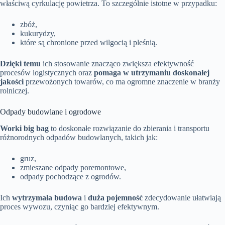
właściwą cyrkulację powietrza. To szczególnie istotne w przypadku:
zbóż,
kukurydzy,
które są chronione przed wilgocią i pleśnią.
Dzięki temu
ich stosowanie znacząco zwiększa efektywność
procesów logistycznych oraz
pomaga w utrzymaniu doskonałej
jakości
przewożonych towarów, co ma ogromne znaczenie w branży
rolniczej.
Odpady budowlane i ogrodowe
Worki big bag
to doskonałe rozwiązanie do zbierania i transportu
różnorodnych odpadów budowlanych, takich jak:
gruz,
zmieszane odpady poremontowe,
odpady pochodzące z ogrodów.
Ich
wytrzymała budowa
i
duża pojemność
zdecydowanie ułatwiają
proces wywozu, czyniąc go bardziej efektywnym.