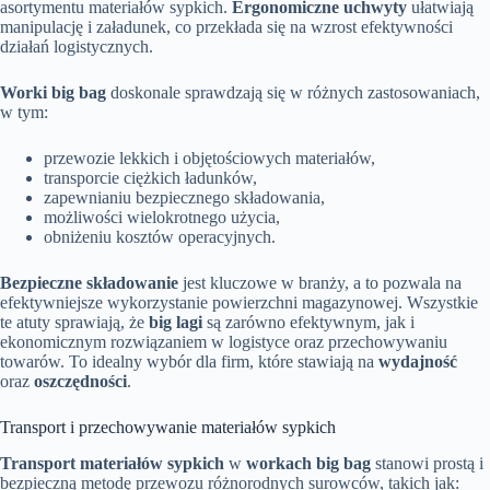
asortymentu materiałów sypkich.
Ergonomiczne uchwyty
ułatwiają
manipulację i załadunek, co przekłada się na wzrost efektywności
działań logistycznych.
Worki big bag
doskonale sprawdzają się w różnych zastosowaniach,
w tym:
przewozie lekkich i objętościowych materiałów,
transporcie ciężkich ładunków,
zapewnianiu bezpiecznego składowania,
możliwości wielokrotnego użycia,
obniżeniu kosztów operacyjnych.
Bezpieczne składowanie
jest kluczowe w branży, a to pozwala na
efektywniejsze wykorzystanie powierzchni magazynowej. Wszystkie
te atuty sprawiają, że
big lagi
są zarówno efektywnym, jak i
ekonomicznym rozwiązaniem w logistyce oraz przechowywaniu
towarów. To idealny wybór dla firm, które stawiają na
wydajność
oraz
oszczędności
.
Transport i przechowywanie materiałów sypkich
Transport materiałów sypkich
w
workach big bag
stanowi prostą i
bezpieczną metodę przewozu różnorodnych surowców, takich jak: