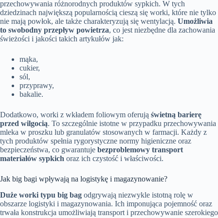
przechowywania różnorodnych produktów sypkich. W tych
dziedzinach największą popularnością cieszą się worki, które nie tylko
nie mają powłok, ale także charakteryzują się wentylacją.
Umożliwia
to swobodny przepływ powietrza
, co jest niezbędne dla zachowania
świeżości i jakości takich artykułów jak:
mąka,
cukier,
sól,
przyprawy,
bakalie.
Dodatkowo, worki z wkładem foliowym oferują
świetną barierę
przed wilgocią
. To szczególnie istotne w przypadku przechowywania
mleka w proszku lub granulatów stosowanych w farmacji. Każdy z
tych produktów spełnia rygorystyczne normy higieniczne oraz
bezpieczeństwa, co gwarantuje
bezproblemowy transport
materiałów sypkich
oraz ich czystość i właściwości.
Jak big bagi wpływają na logistykę i magazynowanie?
Duże worki typu big bag
odgrywają niezwykle istotną rolę w
obszarze logistyki i magazynowania. Ich imponująca pojemność oraz
trwała konstrukcja umożliwiają transport i przechowywanie szerokiego