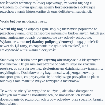
właściwości warstwy foliowej zapewniają, że worki big bag z
wkładem foliowym spełniają
normy bezpieczeństwa
dotyczące
przechowywania higroskopijnych oraz delikatnych substancji.
Worki big bag na odpady i gruz
Worki big bag
na odpady i gruz stały się niezwykle popularne w
przechowywaniu oraz transporcie materiałów budowlanych, takich jak
gruz, zmieszane odpady poremontowe czy odpady ogrodowe.
Wykonane z
mocnej tkaniny polipropylenowej
, mogą pomieścić
nawet do
1,5 tony
, co zapewnia nie tylko ich trwałość, ale i
efektywność w usuwaniu nieczystości.
Stanowią one
lekką
oraz
praktyczną alternatywę
dla klasycznych
kontenerów. Dzięki nim zarządzanie odpadami staje się znacznie
prostsze, co sprzyja również
ekologicznym działaniom
związanym z
recyklingiem. Dodatkowo big bagi umożliwiają zorganizowany
transport gruzu, co przyczynia się do większego porządku na placu
budowy i minimalizuje ryzyko rozsypania materiałów.
Te worki są nie tylko wygodne w użyciu, ale także dostępne w
różnych rozmiarach i konstrukcjach, co umożliwia ich idealne
dopasowanie do różnorodnych typów odpadów oraz specyfiki branży
budowlanej.