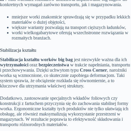
konkretnych wymagań zarówno transportu, jak i magazynowania.
mniejsze worki znakomicie sprawdzają się w przypadku lekkich
materiałów o dużej objętości,
większe warianty pozwalają na transport cięższych ładunków,
worki wielkogabarytowe oferują wszechstronne rozwiązania w
rozmaitych branżach.
Stabilizacja kształtu
Stabilizacja kształtu worków big bag
jest niezwykle ważna dla ich
wytrzymałości
oraz
bezpieczeństwa
w trakcie napełniania, transportu
i przechowywania. Dzięki uchwytom typu
Cross Corner
, narożniki
worka są wzmocnione, co skutecznie zapobiega deformacjom. Taki
system sprawia, że obciążenie rozkłada się równomiernie, a to
kluczowe dla utrzymania właściwej struktury.
Dodatkowo, zastosowanie specjalnych wkładów foliowych czy
konstrukcji z fartuchem przyczynia się do zachowania stabilnej formy
worka. Ergonomiczne kształty tych produktów nie tylko ułatwiają ich
obsługę, ale również maksymalizują wykorzystanie przestrzeni w
magazynach. W rezultacie poprawia to efektywność składowania i
transportu różnorodnych materiałów.