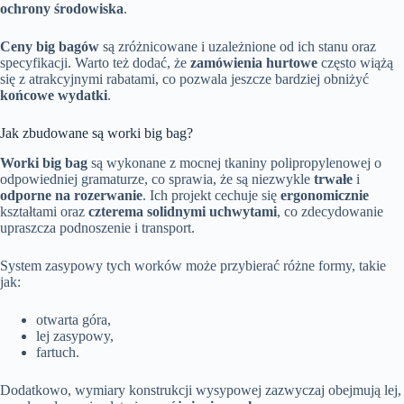
ochrony środowiska
.
Ceny big bagów
są zróżnicowane i uzależnione od ich stanu oraz
specyfikacji. Warto też dodać, że
zamówienia hurtowe
często wiążą
się z atrakcyjnymi rabatami, co pozwala jeszcze bardziej obniżyć
końcowe wydatki
.
Jak zbudowane są worki big bag?
Worki big bag
są wykonane z mocnej tkaniny polipropylenowej o
odpowiedniej gramaturze, co sprawia, że są niezwykle
trwałe
i
odporne na rozerwanie
. Ich projekt cechuje się
ergonomicznie
kształtami oraz
czterema solidnymi uchwytami
, co zdecydowanie
upraszcza podnoszenie i transport.
System zasypowy tych worków może przybierać różne formy, takie
jak:
otwarta góra,
lej zasypowy,
fartuch.
Dodatkowo, wymiary konstrukcji wysypowej zazwyczaj obejmują lej,