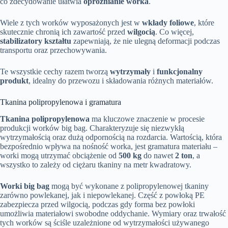
co zdecydowanie ułatwia
opróżnianie worka
.
Wiele z tych worków wyposażonych jest w
wkłady foliowe
, które
skutecznie chronią ich zawartość przed
wilgocią
. Co więcej,
stabilizatory kształtu
zapewniają, że nie ulegną deformacji podczas
transportu oraz przechowywania.
Te wszystkie cechy razem tworzą
wytrzymały
i
funkcjonalny
produkt
, idealny do przewozu i składowania różnych materiałów.
Tkanina polipropylenowa i gramatura
Tkanina polipropylenowa
ma kluczowe znaczenie w procesie
produkcji worków big bag. Charakteryzuje się niezwykłą
wytrzymałością oraz dużą odpornością na rozdarcia. Wartością, która
bezpośrednio wpływa na nośność worka, jest gramatura materiału –
worki mogą utrzymać obciążenie od
500 kg
do nawet
2 ton
, a
wszystko to zależy od ciężaru tkaniny na metr kwadratowy.
Worki big bag
mogą być wykonane z polipropylenowej tkaniny
zarówno powlekanej, jak i niepowlekanej. Część z powłoką PE
zabezpiecza przed wilgocią, podczas gdy forma bez powłoki
umożliwia materiałowi swobodne oddychanie. Wymiary oraz trwałość
tych worków są ściśle uzależnione od wytrzymałości używanego