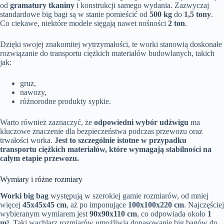
od
gramatury tkaniny
i konstrukcji samego wydania. Zazwyczaj
standardowe big bagi są w stanie pomieścić od
500 kg
do
1,5 tony
.
Co ciekawe, niektóre modele sięgają nawet nośności
2 ton
.
Dzięki swojej znakomitej wytrzymałości, te worki stanowią doskonałe
rozwiązanie do transportu ciężkich materiałów budowlanych, takich
jak:
gruz,
nawozy,
różnorodne produkty sypkie.
Warto również zaznaczyć, że
odpowiedni wybór udźwigu
ma
kluczowe znaczenie dla bezpieczeństwa podczas przewozu oraz
trwałości worka.
Jest to szczególnie istotne w przypadku
transportu ciężkich materiałów, które wymagają stabilności na
całym etapie przewozu.
Wymiary i różne rozmiary
Worki big bag
występują w szerokiej gamie rozmiarów, od mniej
więcej
45x45x45 cm
, aż po imponujące
100x100x220 cm
. Najczęściej
wybieranym wymiarem jest
90x90x110 cm
, co odpowiada około
1
m³
. Taki wachlarz rozmiarów umożliwia dopasowanie big bagów do