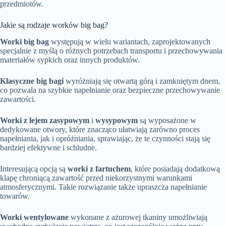
przedmiotów.
Jakie są rodzaje worków big bag?
Worki big bag
występują w wielu wariantach, zaprojektowanych
specjalnie z myślą o różnych potrzebach transportu i przechowywania
materiałów sypkich oraz innych produktów.
Klasyczne big bagi
wyróżniają się otwartą górą i zamkniętym dnem,
co pozwala na szybkie napełnianie oraz bezpieczne przechowywanie
zawartości.
Worki z lejem zasypowym
i
wysypowym
są wyposażone w
dedykowane otwory, które znacząco ułatwiają zarówno proces
napełniania, jak i opróżniania, sprawiając, że te czynności stają się
bardziej efektywne i schludne.
Interesującą opcją są
worki z fartuchem
, które posiadają dodatkową
klapę chroniącą zawartość przed niekorzystnymi warunkami
atmosferycznymi. Takie rozwiązanie także upraszcza napełnianie
towarów.
Worki wentylowane
wykonane z ażurowej tkaniny umożliwiają