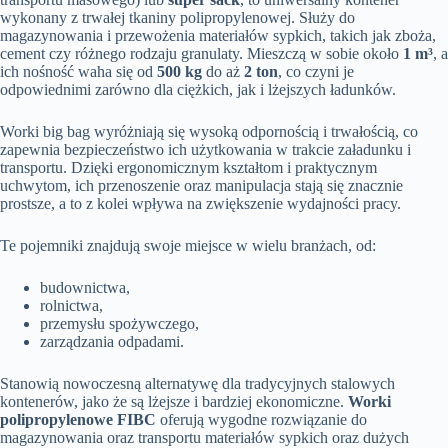
wykonany z trwałej tkaniny polipropylenowej. Służy do
magazynowania i przewożenia materiałów sypkich, takich jak zboża,
cement czy różnego rodzaju granulaty. Mieszczą w sobie około
1 m³
, a
ich nośność waha się od
500 kg
do aż
2 ton
, co czyni je
odpowiednimi zarówno dla ciężkich, jak i lżejszych ładunków.
Worki big bag wyróżniają się wysoką odpornością i trwałością, co
zapewnia bezpieczeństwo ich użytkowania w trakcie załadunku i
transportu. Dzięki ergonomicznym kształtom i praktycznym
uchwytom, ich przenoszenie oraz manipulacja stają się znacznie
prostsze, a to z kolei wpływa na zwiększenie wydajności pracy.
Te pojemniki znajdują swoje miejsce w wielu branżach, od:
budownictwa,
rolnictwa,
przemysłu spożywczego,
zarządzania odpadami.
Stanowią nowoczesną alternatywę dla tradycyjnych stalowych
kontenerów, jako że są lżejsze i bardziej ekonomiczne.
Worki
polipropylenowe FIBC
oferują wygodne rozwiązanie do
magazynowania oraz transportu materiałów sypkich oraz dużych