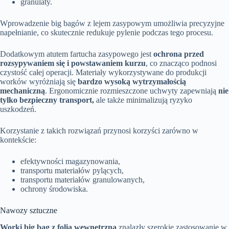
granulaty.
Wprowadzenie big bagów z lejem zasypowym umożliwia precyzyjne
napełnianie, co skutecznie redukuje pylenie podczas tego procesu.
Dodatkowym atutem fartucha zasypowego jest
ochrona przed
rozsypywaniem się i powstawaniem kurzu
, co znacząco podnosi
czystość całej operacji. Materiały wykorzystywane do produkcji
worków wyróżniają się
bardzo wysoką wytrzymałością
mechaniczną
. Ergonomicznie rozmieszczone uchwyty zapewniają
nie
tylko bezpieczny transport,
ale także minimalizują ryzyko
uszkodzeń.
Korzystanie z takich rozwiązań przynosi korzyści zarówno w
kontekście:
efektywności magazynowania,
transportu materiałów pylących,
transportu materiałów granulowanych,
ochrony środowiska.
Nawozy sztuczne
Worki big bag z folią wewnętrzną
znalazły szerokie zastosowanie w