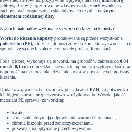
trawienie, ale również pozytywnie wpływają na naszą
mikroflorę
jelitową
. Co więcej, zdrowotne właściwości kiszonek wynikają z
zachowanych organicznych składników, co czyni je
ważnym
elementem codziennej diety
.
Z jakich materiałów wykonane są worki do kiszenia kapusty?
Worki do kiszenia kapusty
produkowane są przede wszystkim z
polietylenu (PE)
, który jest dopuszczony do kontaktu z żywnością, co
sprawia, że są one bezpieczne w trakcie procesu fermentacji.
Folia, z której wykonuje się te worki, ma grubość w zakresie od
0,04
mm
do
0,1 cm
, co przekłada się na ich imponującą wytrzymałość oraz
odporność na uszkodzenia i działanie kwasów powstających podczas
kiszenia.
Dodatkowo, wiele z tych worków posiada atest
PZH
, co potwierdza
ich higieniczność i bezpieczeństwo w użytkowaniu. Wysoka jakość
materiału PE sprawia, że worki są:
trwałe,
skutecznie utrzymują odpowiednie warunki fermentacji,
chronią kiszonki przed zanieczyszczeniami,
pozwalają na optymalne przechowywanie.