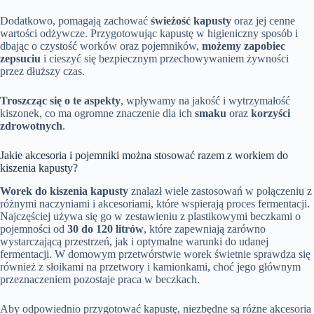
Dodatkowo, pomagają zachować
świeżość kapusty
oraz jej cenne
wartości odżywcze. Przygotowując kapustę w higieniczny sposób i
dbając o czystość worków oraz pojemników,
możemy zapobiec
zepsuciu
i cieszyć się bezpiecznym przechowywaniem żywności
przez dłuższy czas.
Troszcząc się o te aspekty
, wpływamy na jakość i wytrzymałość
kiszonek, co ma ogromne znaczenie dla ich
smaku
oraz
korzyści
zdrowotnych
.
Jakie akcesoria i pojemniki można stosować razem z workiem do
kiszenia kapusty?
Worek do kiszenia kapusty
znalazł wiele zastosowań w połączeniu z
różnymi naczyniami i akcesoriami, które wspierają proces fermentacji.
Najczęściej używa się go w zestawieniu z plastikowymi beczkami o
pojemności od
30 do 120 litrów
, które zapewniają zarówno
wystarczającą przestrzeń, jak i optymalne warunki do udanej
fermentacji. W domowym przetwórstwie worek świetnie sprawdza się
również z słoikami na przetwory i kamionkami, choć jego głównym
przeznaczeniem pozostaje praca w beczkach.
Aby odpowiednio przygotować kapustę, niezbędne są różne akcesoria