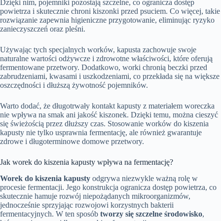
Dzięki nim, pojemniki pozostają szczelne, co ogranicza dostęp
powietrza i skutecznie chroni kiszonki przed psuciem. Co więcej, takie
rozwiązanie zapewnia higieniczne przygotowanie, eliminując ryzyko
zanieczyszczeń oraz pleśni.
Używając tych specjalnych worków, kapusta zachowuje swoje
naturalne wartości odżywcze i zdrowotne właściwości, które oferują
fermentowane przetwory. Dodatkowo, worki chronią beczki przed
zabrudzeniami, kwasami i uszkodzeniami, co przekłada się na większe
oszczędności i dłuższą żywotność pojemników.
Warto dodać, że długotrwały kontakt kapusty z materiałem woreczka
nie wpływa na smak ani jakość kiszonek. Dzięki temu, można cieszyć
się świeżością przez dłuższy czas. Stosowanie worków do kiszenia
kapusty nie tylko usprawnia fermentację, ale również gwarantuje
zdrowe i długoterminowe domowe przetwory.
Jak worek do kiszenia kapusty wpływa na fermentację?
Worek do kiszenia kapusty
odgrywa niezwykle ważną rolę w
procesie fermentacji. Jego konstrukcja ogranicza dostęp powietrza, co
skutecznie hamuje rozwój niepożądanych mikroorganizmów,
jednocześnie sprzyjając rozwojowi korzystnych bakterii
fermentacyjnych. W ten sposób
tworzy się szczelne środowisko
,