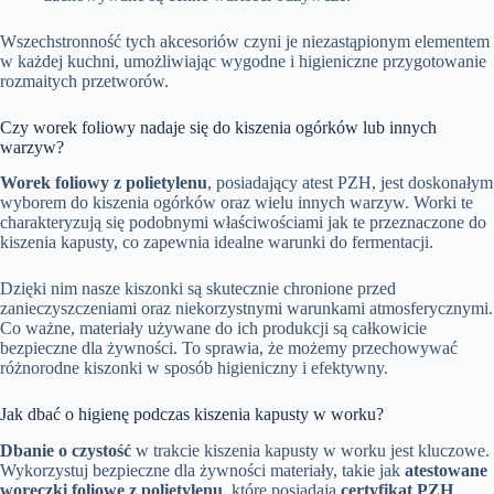
Wszechstronność tych akcesoriów czyni je niezastąpionym elementem
w każdej kuchni, umożliwiając wygodne i higieniczne przygotowanie
rozmaitych przetworów.
Czy worek foliowy nadaje się do kiszenia ogórków lub innych
warzyw?
Worek foliowy z polietylenu
, posiadający atest PZH, jest doskonałym
wyborem do kiszenia ogórków oraz wielu innych warzyw. Worki te
charakteryzują się podobnymi właściwościami jak te przeznaczone do
kiszenia kapusty, co zapewnia idealne warunki do fermentacji.
Dzięki nim nasze kiszonki są skutecznie chronione przed
zanieczyszczeniami oraz niekorzystnymi warunkami atmosferycznymi.
Co ważne, materiały używane do ich produkcji są całkowicie
bezpieczne dla żywności. To sprawia, że możemy przechowywać
różnorodne kiszonki w sposób higieniczny i efektywny.
Jak dbać o higienę podczas kiszenia kapusty w worku?
Dbanie o czystość
w trakcie kiszenia kapusty w worku jest kluczowe.
Wykorzystuj bezpieczne dla żywności materiały, takie jak
atestowane
woreczki foliowe z polietylenu
, które posiadają
certyfikat PZH
.