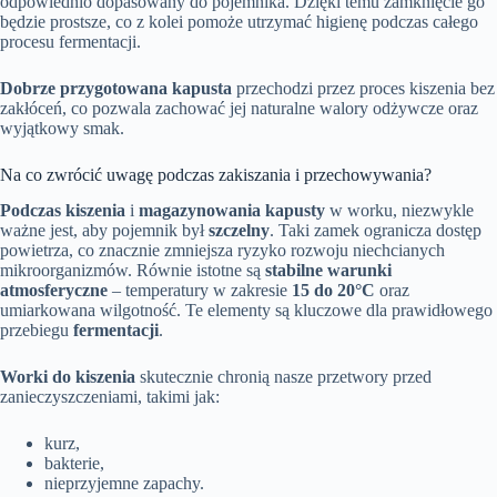
odpowiednio dopasowany do pojemnika. Dzięki temu zamknięcie go
będzie prostsze, co z kolei pomoże utrzymać higienę podczas całego
procesu fermentacji.
Dobrze przygotowana kapusta
przechodzi przez proces kiszenia bez
zakłóceń, co pozwala zachować jej naturalne walory odżywcze oraz
wyjątkowy smak.
Na co zwrócić uwagę podczas zakiszania i przechowywania?
Podczas kiszenia
i
magazynowania kapusty
w worku, niezwykle
ważne jest, aby pojemnik był
szczelny
. Taki zamek ogranicza dostęp
powietrza, co znacznie zmniejsza ryzyko rozwoju niechcianych
mikroorganizmów. Równie istotne są
stabilne warunki
atmosferyczne
– temperatury w zakresie
15 do 20°C
oraz
umiarkowana wilgotność. Te elementy są kluczowe dla prawidłowego
przebiegu
fermentacji
.
Worki do kiszenia
skutecznie chronią nasze przetwory przed
zanieczyszczeniami, takimi jak:
kurz,
bakterie,
nieprzyjemne zapachy.