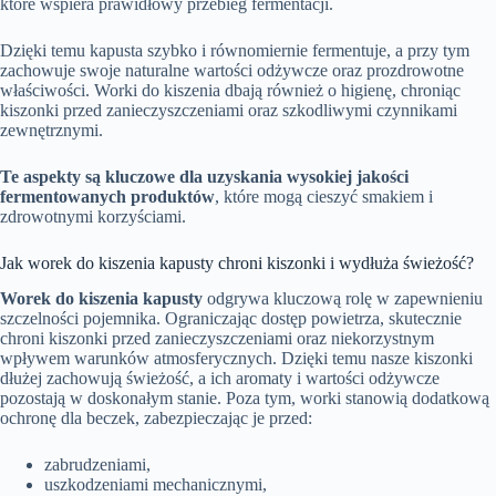
które wspiera prawidłowy przebieg fermentacji.
Dzięki temu kapusta szybko i równomiernie fermentuje, a przy tym
zachowuje swoje naturalne wartości odżywcze oraz prozdrowotne
właściwości. Worki do kiszenia dbają również o higienę, chroniąc
kiszonki przed zanieczyszczeniami oraz szkodliwymi czynnikami
zewnętrznymi.
Te aspekty są kluczowe dla uzyskania wysokiej jakości
fermentowanych produktów
, które mogą cieszyć smakiem i
zdrowotnymi korzyściami.
Jak worek do kiszenia kapusty chroni kiszonki i wydłuża świeżość?
Worek do kiszenia kapusty
odgrywa kluczową rolę w zapewnieniu
szczelności pojemnika. Ograniczając dostęp powietrza, skutecznie
chroni kiszonki przed zanieczyszczeniami oraz niekorzystnym
wpływem warunków atmosferycznych. Dzięki temu nasze kiszonki
dłużej zachowują świeżość, a ich aromaty i wartości odżywcze
pozostają w doskonałym stanie. Poza tym, worki stanowią dodatkową
ochronę dla beczek, zabezpieczając je przed:
zabrudzeniami,
uszkodzeniami mechanicznymi,