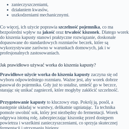
zanieczyszczeniami,
działaniem kwasów,
uszkodzeniami mechanicznymi.
Co więcej, ich użycie poprawia
szczelność pojemnika
, co ma
bezpośredni wpływ na
jakość
oraz
trwałość kiszonek
. Dlatego worek
do kiszenia kapusty stanowi praktyczne rozwiązanie, doskonale
dopasowane do standardowych rozmiarów beczek, które są
wykorzystywane zarówno w warunkach domowych, jak i w
profesjonalnych zastosowaniach.
Jak prawidłowo używać worka do kiszenia kapusty?
Prawidłowe użycie worka do kiszenia kapusty
zaczyna się od
wyboru odpowiedniego rozmiaru. Ważne jest, aby worek dobrze
pasował do pojemnika. Gdy już to ustalisz, umieść go w beczce,
starając się unikać zagnieceń, które mogłyby zakłócić szczelność.
Przygotowanie kapusty
to kluczowy etap. Pokrój ją, posól, a
następnie układaj w warstwy, delikatnie ugniatając. Ta technika
pomoże uwolnić sok, który jest niezbędny do fermentacji. Worek
odgrywa istotną rolę, zabezpieczając kiszonkę przed dostępem
powietrza i wszelkimi zanieczyszczeniami, co sprzyja skutecznej
fermentacji i utrzymaniu higieny.