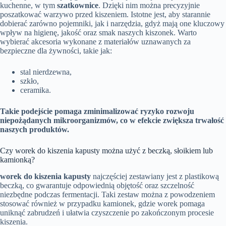
kuchenne, w tym
szatkownice
. Dzięki nim można precyzyjnie
poszatkować warzywo przed kiszeniem. Istotne jest, aby starannie
dobierać zarówno pojemniki, jak i narzędzia, gdyż mają one kluczowy
wpływ na higienę, jakość oraz smak naszych kiszonek. Warto
wybierać akcesoria wykonane z materiałów uznawanych za
bezpieczne dla żywności, takie jak:
stal nierdzewna,
szkło,
ceramika.
Takie podejście pomaga zminimalizować ryzyko rozwoju
niepożądanych mikroorganizmów, co w efekcie zwiększa trwałość
naszych produktów.
Czy worek do kiszenia kapusty można użyć z beczką, słoikiem lub
kamionką?
worek do kiszenia kapusty
najczęściej zestawiany jest z plastikową
beczką, co gwarantuje odpowiednią objętość oraz szczelność
niezbędne podczas fermentacji. Taki zestaw można z powodzeniem
stosować również w przypadku kamionek, gdzie worek pomaga
uniknąć zabrudzeń i ułatwia czyszczenie po zakończonym procesie
kiszenia.