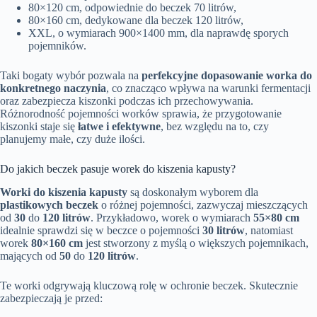
80×120 cm, odpowiednie do beczek 70 litrów,
80×160 cm, dedykowane dla beczek 120 litrów,
XXL, o wymiarach 900×1400 mm, dla naprawdę sporych
pojemników.
Taki bogaty wybór pozwala na
perfekcyjne dopasowanie worka do
konkretnego naczynia
, co znacząco wpływa na warunki fermentacji
oraz zabezpiecza kiszonki podczas ich przechowywania.
Różnorodność pojemności worków sprawia, że przygotowanie
kiszonki staje się
łatwe i efektywne
, bez względu na to, czy
planujemy małe, czy duże ilości.
Do jakich beczek pasuje worek do kiszenia kapusty?
Worki do kiszenia kapusty
są doskonałym wyborem dla
plastikowych beczek
o różnej pojemności, zazwyczaj mieszczących
od
30
do
120 litrów
. Przykładowo, worek o wymiarach
55×80 cm
idealnie sprawdzi się w beczce o pojemności
30 litrów
, natomiast
worek
80×160 cm
jest stworzony z myślą o większych pojemnikach,
mających od
50
do
120 litrów
.
Te worki odgrywają kluczową rolę w ochronie beczek. Skutecznie
zabezpieczają je przed: