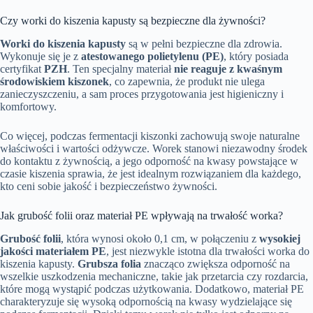
Czy worki do kiszenia kapusty są bezpieczne dla żywności?
Worki do kiszenia kapusty
są w pełni bezpieczne dla zdrowia.
Wykonuje się je z
atestowanego polietylenu (PE)
, który posiada
certyfikat
PZH
. Ten specjalny materiał
nie reaguje z kwaśnym
środowiskiem kiszonek
, co zapewnia, że produkt nie ulega
zanieczyszczeniu, a sam proces przygotowania jest higieniczny i
komfortowy.
Co więcej, podczas fermentacji kiszonki zachowują swoje naturalne
właściwości i wartości odżywcze. Worek stanowi niezawodny środek
do kontaktu z żywnością, a jego odporność na kwasy powstające w
czasie kiszenia sprawia, że jest idealnym rozwiązaniem dla każdego,
kto ceni sobie jakość i bezpieczeństwo żywności.
Jak grubość folii oraz materiał PE wpływają na trwałość worka?
Grubość folii
, która wynosi około 0,1 cm, w połączeniu z
wysokiej
jakości materiałem PE
, jest niezwykle istotna dla trwałości worka do
kiszenia kapusty.
Grubsza folia
znacząco zwiększa odporność na
wszelkie uszkodzenia mechaniczne, takie jak przetarcia czy rozdarcia,
które mogą wystąpić podczas użytkowania. Dodatkowo, materiał PE
charakteryzuje się wysoką odpornością na kwasy wydzielające się