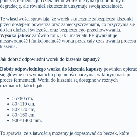
podczas fermentacji. Dzięki temu worek nie tylko jest odporny na
degradację, ale również skutecznie utrzymuje swoją szczelność.
Te właściwości sprawiają, że worek skutecznie zabezpiecza kiszonki
przed dostępem powietrza oraz zanieczyszczeniami, co przyczynia się
do ich dłuższej świeżości oraz bezpiecznego przechowywania.
Wysoka jakość
zarówno folii, jak i materiału PE gwarantuje
niezawodność i funkcjonalność worka przez cały czas trwania procesu
kiszenia.
Jak dobrać odpowiedni worek do kiszenia kapusty?
Dobór odpowiedniego worka do kiszenia kapusty
powinien opierać
się głównie na wymiarach i pojemności naczynia, w którym nastąpi
proces fermentacji. Worki do kiszenia są dostępne w różnych
rozmiarach, takich jak:
55×80 cm,
80×110 cm,
80×120 cm,
80×160 cm,
900×1400 mm.
To sprawia, że z łatwością możemy je dopasować do beczek, które