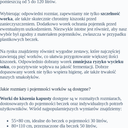
pomieszczą od 5 do 120 litrów.
Wybierając odpowiedni rozmiar, zapewniamy nie tylko
szczelność
worka
, ale także skutecznie chronimy kiszonki przed
zanieczyszczeniem. Dodatkowo worek ochrania pojemnik przed
ewentualnym uszkodzeniem. Niezwykle istotne jest również, aby nasz
wybór był zgodny z materiałem pojemników, zwłaszcza w przypadku
plastikowych beczek.
Na rynku znajdziemy również wygodne zestawy, które najczęściej
zawierają pięć worków, co ułatwia przygotowanie większej ilości
kiszonek. Odpowiednio dobrany worek
zmniejsza ryzyko wycieku
soku
, co pozytywnie wpływa na jakość fermentacji. Dobrze
dopasowany worek nie tylko wspiera higienę, ale także trwałość
naszych smakołyków.
Jakie rozmiary i pojemności worków są dostępne?
Worki do kiszenia kapusty
dostępne są w rozmaitych rozmiarach,
dostosowanych do pojemności beczek oraz indywidualnych potrzeb
użytkowników. Wśród najpopularniejszych wymiarów znajdziemy:
55×80 cm, idealne do beczek o pojemności 30 litrów,
80×110 cm, przeznaczone dla beczek 50 litrów,