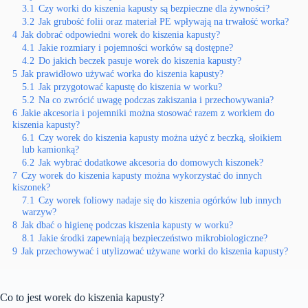
3.1
Czy worki do kiszenia kapusty są bezpieczne dla żywności?
3.2
Jak grubość folii oraz materiał PE wpływają na trwałość worka?
4
Jak dobrać odpowiedni worek do kiszenia kapusty?
4.1
Jakie rozmiary i pojemności worków są dostępne?
4.2
Do jakich beczek pasuje worek do kiszenia kapusty?
5
Jak prawidłowo używać worka do kiszenia kapusty?
5.1
Jak przygotować kapustę do kiszenia w worku?
5.2
Na co zwrócić uwagę podczas zakiszania i przechowywania?
6
Jakie akcesoria i pojemniki można stosować razem z workiem do
kiszenia kapusty?
6.1
Czy worek do kiszenia kapusty można użyć z beczką, słoikiem
lub kamionką?
6.2
Jak wybrać dodatkowe akcesoria do domowych kiszonek?
7
Czy worek do kiszenia kapusty można wykorzystać do innych
kiszonek?
7.1
Czy worek foliowy nadaje się do kiszenia ogórków lub innych
warzyw?
8
Jak dbać o higienę podczas kiszenia kapusty w worku?
8.1
Jakie środki zapewniają bezpieczeństwo mikrobiologiczne?
9
Jak przechowywać i utylizować używane worki do kiszenia kapusty?
Co to jest worek do kiszenia kapusty?