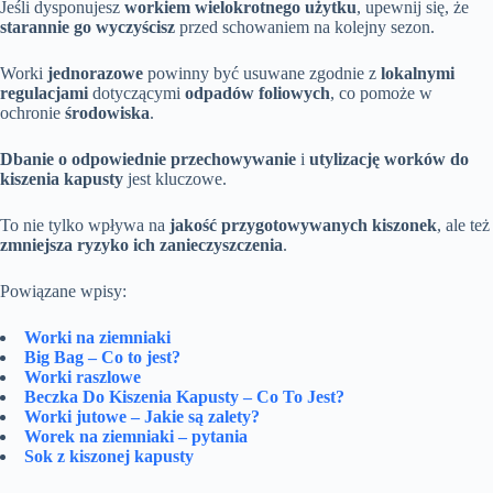
Jeśli dysponujesz
workiem wielokrotnego użytku
, upewnij się, że
starannie go wyczyścisz
przed schowaniem na kolejny sezon.
Worki
jednorazowe
powinny być usuwane zgodnie z
lokalnymi
regulacjami
dotyczącymi
odpadów foliowych
, co pomoże w
ochronie
środowiska
.
Dbanie o odpowiednie przechowywanie
i
utylizację worków do
kiszenia kapusty
jest kluczowe.
To nie tylko wpływa na
jakość przygotowywanych kiszonek
, ale też
zmniejsza ryzyko ich zanieczyszczenia
.
Powiązane wpisy:
Worki na ziemniaki
Big Bag – Co to jest?
Worki raszlowe
Beczka Do Kiszenia Kapusty – Co To Jest?
Worki jutowe – Jakie są zalety?
Worek na ziemniaki – pytania
Sok z kiszonej kapusty