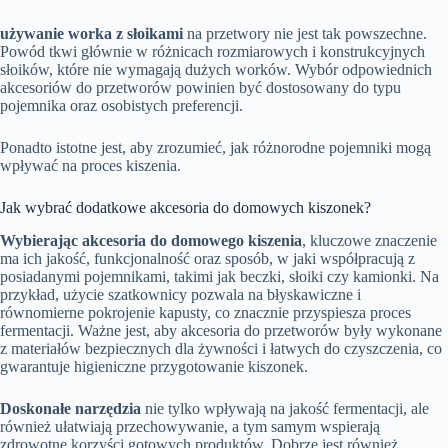
używanie worka z słoikami
na przetwory nie jest tak powszechne.
Powód tkwi głównie w różnicach rozmiarowych i konstrukcyjnych
słoików, które nie wymagają dużych worków. Wybór odpowiednich
akcesoriów do przetworów powinien być dostosowany do typu
pojemnika oraz osobistych preferencji.
Ponadto istotne jest, aby zrozumieć, jak różnorodne pojemniki mogą
wpływać na proces kiszenia.
Jak wybrać dodatkowe akcesoria do domowych kiszonek?
Wybierając akcesoria do domowego kiszenia
, kluczowe znaczenie
ma ich jakość, funkcjonalność oraz sposób, w jaki współpracują z
posiadanymi pojemnikami, takimi jak beczki, słoiki czy kamionki. Na
przykład, użycie szatkownicy pozwala na błyskawiczne i
równomierne pokrojenie kapusty, co znacznie przyspiesza proces
fermentacji. Ważne jest, aby akcesoria do przetworów były wykonane
z materiałów bezpiecznych dla żywności i łatwych do czyszczenia, co
gwarantuje higieniczne przygotowanie kiszonek.
Doskonałe narzędzia
nie tylko wpływają na jakość fermentacji, ale
również ułatwiają przechowywanie, a tym samym wspierają
zdrowotne korzyści gotowych produktów. Dobrze jest również