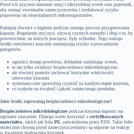
Przed ich użyciem starannie umyj i zdezynfekuj worek oraz pojemnik,
aby usunąć ewentualne zanieczyszczenia i zredukować ryzyko
pojawienia się niepożądanych mikroorganizmów.
Pamiętaj również o higienie podczas samego procesu przygotowania
kapusty. Regularnie myj ręce, używaj czystych narzędzi i dbaj o to, by
powierzchnie, na których pracujesz, były schludne. Tego rodzaju
środki ostrożności znacznie zmniejszają ryzyko wprowadzenia
patogenów.
ogranicz dostęp powietrza, dokładnie zamykając worek,
to nie tylko zwiększy bezpieczeństwo mikrobiologiczne,
ale również pomoże zachować korzystne właściwości
zdrowotne kiszonki.
systematycznie sprawdzaj czystość na każdym etapie kiszenia,
co wpłynie na trwałość i jakość ostatecznego produktu.
Jakie środki zapewniają bezpieczeństwo mikrobiologiczne?
Bezpieczeństwo mikrobiologiczne
podczas kiszenia kapusty ma
ogromne znaczenie. Dlatego warto korzystać z
certyfikowanych
materiałów
, takich jak folia
PE
, zatwierdzona przez PZH. Takie folie
skutecznie chronią przed zanieczyszczeniami i są odporne na reakcje
w kwaśnym środowisku kiszonek.