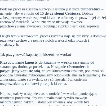
Podczas procesu kiszenia niezwykle istotna jest także
temperatura
–
najlepiej, aby wynosiła od
15 do 22 stopni Celsjusza
. Dobrze
zabezpieczony worek zapewni kiszonce ochronę, co pozwoli jej dłużej
zachować świeżość. Worki znacząco ułatwiają również
przechowywanie żywności, redukując ryzyko pleśni oraz zepsucia.
Dzięki tym wskazówkom, proces kiszenia staje się prostszy, a domowe
przetwory zachowują pełnię swoich wartości odżywczych i
smakowych.
Jak przygotować kapustę do kiszenia w worku?
Przygotowanie kapusty do kiszenia w worku
zaczynamy od
starannego, drobnego posiekania. Następnie
równomiernie
posypujemy kapustę solą
, co jest kluczowym krokiem, ponieważ sól
pobudza naturalne mikroorganizmy odpowiedzialne za fermentację. Po
zmieszaniu warto sprawdzić, czy sól została równomiernie
rozprowadzona, co ułatwi początek kiszenia.
Kapustę należy następnie ciasno umieścić w worku, pamiętając o
usunięciu powietrza, aby zminimalizować ryzyko rozwoju
niepożądanych bakterii. Istotne jest również, aby worek był