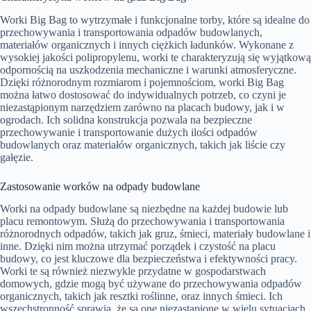
Worki Big Bag to wytrzymałe i funkcjonalne torby, które są idealne do
przechowywania i transportowania odpadów budowlanych,
materiałów organicznych i innych ciężkich ładunków. Wykonane z
wysokiej jakości polipropylenu, worki te charakteryzują się wyjątkową
odpornością na uszkodzenia mechaniczne i warunki atmosferyczne.
Dzięki różnorodnym rozmiarom i pojemnościom, worki Big Bag
można łatwo dostosować do indywidualnych potrzeb, co czyni je
niezastąpionym narzędziem zarówno na placach budowy, jak i w
ogrodach. Ich solidna konstrukcja pozwala na bezpieczne
przechowywanie i transportowanie dużych ilości odpadów
budowlanych oraz materiałów organicznych, takich jak liście czy
gałęzie.
Zastosowanie worków na odpady budowlane
Worki na odpady budowlane są niezbędne na każdej budowie lub
placu remontowym. Służą do przechowywania i transportowania
różnorodnych odpadów, takich jak gruz, śmieci, materiały budowlane i
inne. Dzięki nim można utrzymać porządek i czystość na placu
budowy, co jest kluczowe dla bezpieczeństwa i efektywności pracy.
Worki te są również niezwykle przydatne w gospodarstwach
domowych, gdzie mogą być używane do przechowywania odpadów
organicznych, takich jak resztki roślinne, oraz innych śmieci. Ich
wszechstronność sprawia, że są one niezastąpione w wielu sytuacjach,