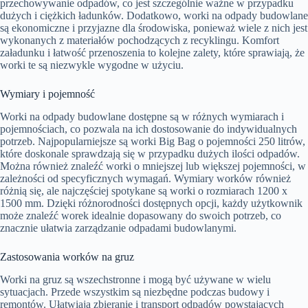
przechowywanie odpadów, co jest szczególnie ważne w przypadku
dużych i ciężkich ładunków. Dodatkowo, worki na odpady budowlane
są ekonomiczne i przyjazne dla środowiska, ponieważ wiele z nich jest
wykonanych z materiałów pochodzących z recyklingu. Komfort
załadunku i łatwość przenoszenia to kolejne zalety, które sprawiają, że
worki te są niezwykle wygodne w użyciu.
Wymiary i pojemność
Worki na odpady budowlane dostępne są w różnych wymiarach i
pojemnościach, co pozwala na ich dostosowanie do indywidualnych
potrzeb. Najpopularniejsze są worki Big Bag o pojemności 250 litrów,
które doskonale sprawdzają się w przypadku dużych ilości odpadów.
Można również znaleźć worki o mniejszej lub większej pojemności, w
zależności od specyficznych wymagań. Wymiary worków również
różnią się, ale najczęściej spotykane są worki o rozmiarach 1200 x
1500 mm. Dzięki różnorodności dostępnych opcji, każdy użytkownik
może znaleźć worek idealnie dopasowany do swoich potrzeb, co
znacznie ułatwia zarządzanie odpadami budowlanymi.
Zastosowania worków na gruz
Worki na gruz są wszechstronne i mogą być używane w wielu
sytuacjach. Przede wszystkim są niezbędne podczas budowy i
remontów. Ułatwiają zbieranie i transport odpadów powstających