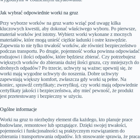
Jak wybrać odpowiednie worki na gruz
Przy wyborze worków na gruz warto wziąć pod uwagę kilka
kluczowych kwestii, aby dokonać właściwego wyboru. Po pierwsze,
materiał worków jest istotny. Wybierz worki wykonane z mocnych
materiałów, które mogą unieść ciężkie ładunki i ostre krawędzie.
Zapewnia to nie tylko trwałość worków, ale również bezpieczeństwo
podczas transportu. Po drugie, pojemność worka powinna odpowiadać
rodzajowi i ilości odpadów, które będziesz zbierać. Czy potrzebujesz
większych worków do zbierania dużej ilości gruzu, czy mniejszych do
drobnych odpadów? Po trzecie, uchwyty są ważne; upewnij się, że
worki mają wygodne uchwyty do noszenia. Dobre uchwyty
zapewniają większy komfort, zwłaszcza gdy worki są pełne. Na
koniec, sprawdź certyfikaty; zweryfikuj, czy worki mają odpowiednie
certyfikaty jakości i bezpieczeństwa, aby mieć pewność, że produkt
jest przetestowany i bezpieczny w użyciu.
Ogólne informacje
Worki na gruz to niezbędny element dla każdego, kto planuje prace
budowlane, remontowe lub sprzątające. Dzięki swojej trwałości,
pojemności i funkcjonalności są praktycznym rozwiązaniem do
zbierania i transportowania odpadów. Ich stosowanie sprawia, że praca