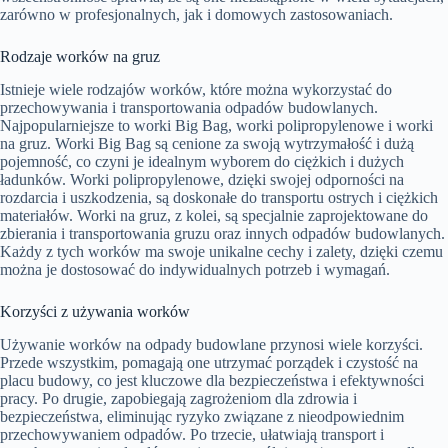
zarówno w profesjonalnych, jak i domowych zastosowaniach.
Rodzaje worków na gruz
Istnieje wiele rodzajów worków, które można wykorzystać do
przechowywania i transportowania odpadów budowlanych.
Najpopularniejsze to worki Big Bag, worki polipropylenowe i worki
na gruz. Worki Big Bag są cenione za swoją wytrzymałość i dużą
pojemność, co czyni je idealnym wyborem do ciężkich i dużych
ładunków. Worki polipropylenowe, dzięki swojej odporności na
rozdarcia i uszkodzenia, są doskonałe do transportu ostrych i ciężkich
materiałów. Worki na gruz, z kolei, są specjalnie zaprojektowane do
zbierania i transportowania gruzu oraz innych odpadów budowlanych.
Każdy z tych worków ma swoje unikalne cechy i zalety, dzięki czemu
można je dostosować do indywidualnych potrzeb i wymagań.
Korzyści z używania worków
Używanie worków na odpady budowlane przynosi wiele korzyści.
Przede wszystkim, pomagają one utrzymać porządek i czystość na
placu budowy, co jest kluczowe dla bezpieczeństwa i efektywności
pracy. Po drugie, zapobiegają zagrożeniom dla zdrowia i
bezpieczeństwa, eliminując ryzyko związane z nieodpowiednim
przechowywaniem odpadów. Po trzecie, ułatwiają transport i