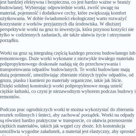
jest bardziej efektywna i bezpieczna, co jest bardzo ważne w branży
budowlanej. Wybierając odpowiednie worki, zwróć uwagę na
materiał, pojemność i dodatkowe cechy, które zwiększają komfort
użytkowania. W dobie świadomości ekologicznej warto rozważyć
korzystanie z worków przyjaznych dla środowiska. W dłuższej
perspektywie worki na gruz to inwestycja, która przynosi korzyści nie
tylko w codziennych zadaniach, ale także ułatwia życie i utrzymanie
porządku.
Worki na gruz są integralną częścią każdego procesu budowlanego lub
remontowego. Duże worki wykonane z niezwykle trwałego materiału
polipropylenowego doskonale nadają się do przechowywania i
transportowania odpadów budowlanych. Te worki budowlane mają
dużą pojemność, umożliwiając zbieranie różnych typów odpadów, od
gruzu, piasku i kamieni po materiały organiczne, takie jak liście.
Dzięki solidnej konstrukcji worki polipropylenowe mogą unieść
ciężkie ładunki, co czyni je niezawodnym wyborem podczas budowy i
remontów.
Podczas prac ogrodniczych worki te można wykorzystać do zbierania
resztek roślinnych i śmieci, aby zachować porządek. Worki na odpady
są również bardzo praktyczne w transporcie, co ułatwia przenoszenie
ciężkich materiałów, takich jak węgiel czy zboże. Ich konstrukcja
umożliwia wygodne załadunek, a materiał jest elastyczny, aby sprostać