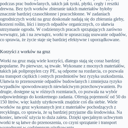
podczas prac budowlanych, takich jak tynki, płytki, cegły i resztki
drewna. Bez tych worków zbieranie takich materiałów byłoby
znacznie bardziej czasochłonne i pracochłonne. W zadaniach
ogrodniczych worki na gruz doskonale nadają się do zbierania gleby,
korzeni roślin, liści i innych odpadów organicznych, co ułatwia
utrzymanie ogrodu. W codziennych pracach sprzątających zarówno
wewnątrz, jak i na zewnątrz, worki te upraszczają usuwanie odpadów,
co sprawia, że życie staje się bardziej efektywne i uporządkowane.
Korzyści z worków na gruz
Worki na gruz mają wiele korzyści, dlatego stają się coraz bardziej
popularne. Po pierwsze, są trwałe. Wykonane z mocnych materiałów,
takich jak polipropylen czy PE, są odporne na rozdarcia, co pozwala
na transport ciężkich i ostrych przedmiotów bez ryzyka uszkodzenia.
Ułatwia to przenoszenie odpadów budowlanych i zmniejsza ryzyko
wypadków spowodowanych niewłaściwym przechowywaniem. Po
drugie, dostępne są w różnych rozmiarach, co pozwala na wybór
odpowiedniego do konkretnego zadania. Oferują pojemność od 50 do
150 litrów, więc każdy użytkownik znajdzie coś dla siebie. Wiele
worków na gruz wykonanych jest z materiałów pochodzących z
recyklingu, co sprawia, że są bardziej przyjazne dla środowiska. Na
koniec, łatwość użycia to duża zaleta. Dzięki specjalnym uchwytom
worki te są łatwe do przenoszenia, co czyni sprzątanie i transport
wygodnymi w codziennym użytkowaniu.