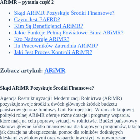
ARiMR – pytania część 2
Skąd ARiMR Pozyskuje Środki Finansowe?
Czym Jest EAFRD?
Kim Są Beneficjenci ARiMR?
Jakie Funkcje Pełnią Powiatowe Biura ARiMR?
Kto Nadzoruje ARiMR?
Ilu Pracowników Zatrudnia ARiMR?
Jaki Jest Proces Kontroli ARiMR?
Zobacz artykuł:
ARiMR
Skąd ARiMR Pozyskuje Środki Finansowe?
Agencja Restrukturyzacji i Modernizacji Rolnictwa (ARiMR)
pozyskuje swoje środki z dwóch głównych źródeł: budżetu
państwowego oraz funduszy Unii Europejskiej. W ramach krajowej
polityki rolnej ARiMR oferuje różne dotacje i programy wsparcia,
które mają na celu poprawę sytuacji w rolnictwie. Budżet państwowy
stanowi główne źródło finansowania dla krajowych programów, takich
jak dotacje na ubezpieczenia, pomoc dla rolników dotkniętych
klęskami żywiołowymi oraz wsparcie inwestycji w nowoczesne