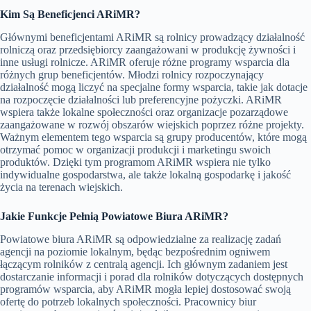
Kim Są Beneficjenci ARiMR?
Głównymi beneficjentami ARiMR są rolnicy prowadzący działalność
rolniczą oraz przedsiębiorcy zaangażowani w produkcję żywności i
inne usługi rolnicze. ARiMR oferuje różne programy wsparcia dla
różnych grup beneficjentów. Młodzi rolnicy rozpoczynający
działalność mogą liczyć na specjalne formy wsparcia, takie jak dotacje
na rozpoczęcie działalności lub preferencyjne pożyczki. ARiMR
wspiera także lokalne społeczności oraz organizacje pozarządowe
zaangażowane w rozwój obszarów wiejskich poprzez różne projekty.
Ważnym elementem tego wsparcia są grupy producentów, które mogą
otrzymać pomoc w organizacji produkcji i marketingu swoich
produktów. Dzięki tym programom ARiMR wspiera nie tylko
indywidualne gospodarstwa, ale także lokalną gospodarkę i jakość
życia na terenach wiejskich.
Jakie Funkcje Pełnią Powiatowe Biura ARiMR?
Powiatowe biura ARiMR są odpowiedzialne za realizację zadań
agencji na poziomie lokalnym, będąc bezpośrednim ogniwem
łączącym rolników z centralą agencji. Ich głównym zadaniem jest
dostarczanie informacji i porad dla rolników dotyczących dostępnych
programów wsparcia, aby ARiMR mogła lepiej dostosować swoją
ofertę do potrzeb lokalnych społeczności. Pracownicy biur