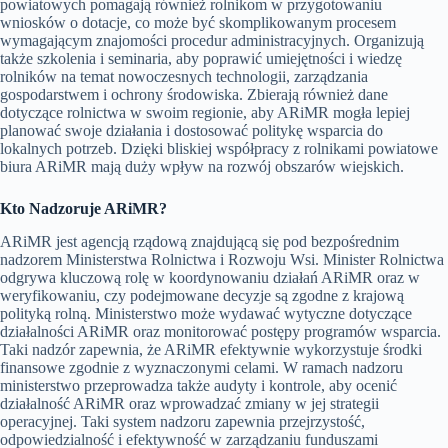
powiatowych pomagają również rolnikom w przygotowaniu
wniosków o dotacje, co może być skomplikowanym procesem
wymagającym znajomości procedur administracyjnych. Organizują
także szkolenia i seminaria, aby poprawić umiejętności i wiedzę
rolników na temat nowoczesnych technologii, zarządzania
gospodarstwem i ochrony środowiska. Zbierają również dane
dotyczące rolnictwa w swoim regionie, aby ARiMR mogła lepiej
planować swoje działania i dostosować politykę wsparcia do
lokalnych potrzeb. Dzięki bliskiej współpracy z rolnikami powiatowe
biura ARiMR mają duży wpływ na rozwój obszarów wiejskich.
Kto Nadzoruje ARiMR?
ARiMR jest agencją rządową znajdującą się pod bezpośrednim
nadzorem Ministerstwa Rolnictwa i Rozwoju Wsi. Minister Rolnictwa
odgrywa kluczową rolę w koordynowaniu działań ARiMR oraz w
weryfikowaniu, czy podejmowane decyzje są zgodne z krajową
polityką rolną. Ministerstwo może wydawać wytyczne dotyczące
działalności ARiMR oraz monitorować postępy programów wsparcia.
Taki nadzór zapewnia, że ARiMR efektywnie wykorzystuje środki
finansowe zgodnie z wyznaczonymi celami. W ramach nadzoru
ministerstwo przeprowadza także audyty i kontrole, aby ocenić
działalność ARiMR oraz wprowadzać zmiany w jej strategii
operacyjnej. Taki system nadzoru zapewnia przejrzystość,
odpowiedzialność i efektywność w zarządzaniu funduszami