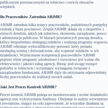
publicznymi przeznaczonymi na rolnictwo i rozwój obszarów
wiejskich.
Ilu Pracowników Zatrudnia ARiMR?
ARiMR zatrudnia kilka tysięcy pracowników, podzielonych pomiędzy
centralę a biura powiatowe. Zespół ARiMR składa się z ekspertów z
różnych dziedzin, takich jak rolnictwo, ekonomia, zarządzanie, prawo
i administracja publiczna. W biurach powiatowych pracują doradcy,
którzy bezpośrednio obsługują rolników i realizują programy wsparcia.
ARiMR rekrutuje wykwalifikowany personel, który posiada
niezbędną wiedzę i doświadczenie, aby wspierać rolników w ich
działalności. Wzmacnianie kompetencji pracowników ARiMR
poprzez różne programy szkoleniowe i rozwojowe jest ważne dla
efektywności i jakości usług agencji. Biorąc pod uwagę rosnące
potrzeby w rolnictwie i wzrastające wymagania związane z
zarządzaniem funduszami, ARiMR dąży do utrzymania odpowiedniej
liczby pracowników do realizacji swoich zadań.
Jaki Jest Proces Kontroli ARiMR?
Proces kontroli ARiMR polega na monitorowaniu i ocenie działalności
agencji oraz wykorzystania funduszy. Obejmuje to audyty wewnętrzne
i zewnętrzne, mające na celu zapewnienie, że wszystkie działania są
realizowane zgodnie z obowiązującymi przepisami oraz wytycznymi