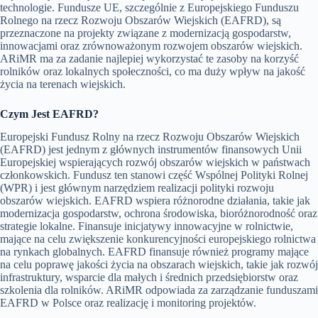
technologie. Fundusze UE, szczególnie z Europejskiego Funduszu
Rolnego na rzecz Rozwoju Obszarów Wiejskich (EAFRD), są
przeznaczone na projekty związane z modernizacją gospodarstw,
innowacjami oraz zrównoważonym rozwojem obszarów wiejskich.
ARiMR ma za zadanie najlepiej wykorzystać te zasoby na korzyść
rolników oraz lokalnych społeczności, co ma duży wpływ na jakość
życia na terenach wiejskich.
Czym Jest EAFRD?
Europejski Fundusz Rolny na rzecz Rozwoju Obszarów Wiejskich
(EAFRD) jest jednym z głównych instrumentów finansowych Unii
Europejskiej wspierających rozwój obszarów wiejskich w państwach
członkowskich. Fundusz ten stanowi część Wspólnej Polityki Rolnej
(WPR) i jest głównym narzędziem realizacji polityki rozwoju
obszarów wiejskich. EAFRD wspiera różnorodne działania, takie jak
modernizacja gospodarstw, ochrona środowiska, bioróżnorodność oraz
strategie lokalne. Finansuje inicjatywy innowacyjne w rolnictwie,
mające na celu zwiększenie konkurencyjności europejskiego rolnictwa
na rynkach globalnych. EAFRD finansuje również programy mające
na celu poprawę jakości życia na obszarach wiejskich, takie jak rozwój
infrastruktury, wsparcie dla małych i średnich przedsiębiorstw oraz
szkolenia dla rolników. ARiMR odpowiada za zarządzanie funduszami
EAFRD w Polsce oraz realizację i monitoring projektów.