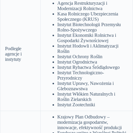
Agencja Restrukturyzacji i
Modernizacji Rolnictwa
Kasa Rolniczego Ubezpieczenia
Społecznego (KRUS)
Instytut Biotechnologii Przemysłu
Rolno-Spożywczego
Instytut Ekonomiki Rolnictwa i
Gospodarki Żywnościowej
Instytut Hodowli i Aklimatyzacji
Podległe
Roślin
agencje i
Instytut Ochrony Roślin
instytuty
Instytut Ogrodnictwa
Instytut Rybactwa Śródlądowego
Instytut Technologiczno-
Przyrodniczy
Instytut Uprawy, Nawożenia i
Gleboznawstwa
Instytut Włókien Naturalnych i
Roślin Zielarskich
Instytut Zootechniki
Krajowy Plan Odbudowy –
modernizacja gospodarstw,
innowacje, efektywność produkcji
Fundusze unijne z Wspólnej Polityki