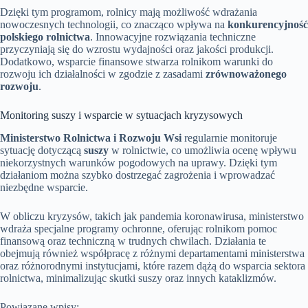
Dzięki tym programom, rolnicy mają możliwość wdrażania
nowoczesnych technologii, co znacząco wpływa na
konkurencyjność
polskiego rolnictwa
. Innowacyjne rozwiązania techniczne
przyczyniają się do wzrostu wydajności oraz jakości produkcji.
Dodatkowo, wsparcie finansowe stwarza rolnikom warunki do
rozwoju ich działalności w zgodzie z zasadami
zrównoważonego
rozwoju
.
Monitoring suszy i wsparcie w sytuacjach kryzysowych
Ministerstwo Rolnictwa i Rozwoju Wsi
regularnie monitoruje
sytuację dotyczącą
suszy
w rolnictwie, co umożliwia ocenę wpływu
niekorzystnych warunków pogodowych na uprawy. Dzięki tym
działaniom można szybko dostrzegać zagrożenia i wprowadzać
niezbędne wsparcie.
W obliczu kryzysów, takich jak pandemia koronawirusa, ministerstwo
wdraża specjalne programy ochronne, oferując rolnikom pomoc
finansową oraz techniczną w trudnych chwilach. Działania te
obejmują również współpracę z różnymi departamentami ministerstwa
oraz różnorodnymi instytucjami, które razem dążą do wsparcia sektora
rolnictwa, minimalizując skutki suszy oraz innych kataklizmów.
Powiązane wpisy: