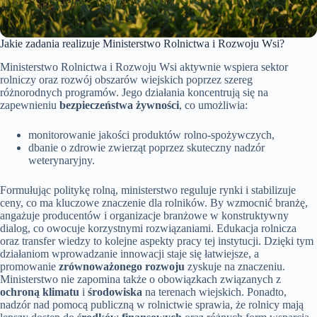
Jakie zadania realizuje Ministerstwo Rolnictwa i Rozwoju Wsi?
Ministerstwo Rolnictwa i Rozwoju Wsi aktywnie wspiera sektor
rolniczy oraz rozwój obszarów wiejskich poprzez szereg
różnorodnych programów. Jego działania koncentrują się na
zapewnieniu
bezpieczeństwa żywności
, co umożliwia:
monitorowanie jakości produktów rolno-spożywczych,
dbanie o zdrowie zwierząt poprzez skuteczny nadzór
weterynaryjny.
Formułując politykę rolną, ministerstwo reguluje rynki i stabilizuje
ceny, co ma kluczowe znaczenie dla rolników. By wzmocnić branżę,
angażuje producentów i organizacje branżowe w konstruktywny
dialog, co owocuje korzystnymi rozwiązaniami. Edukacja rolnicza
oraz transfer wiedzy to kolejne aspekty pracy tej instytucji. Dzięki tym
działaniom wprowadzanie innowacji staje się łatwiejsze, a
promowanie
zrównoważonego rozwoju
zyskuje na znaczeniu.
Ministerstwo nie zapomina także o obowiązkach związanych z
ochroną klimatu
i
środowiska
na terenach wiejskich. Ponadto,
nadzór nad pomocą publiczną w rolnictwie sprawia, że rolnicy mają