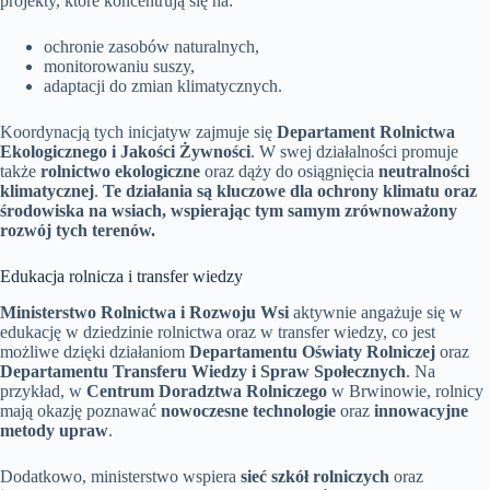
projekty, które koncentrują się na:
ochronie zasobów naturalnych,
monitorowaniu suszy,
adaptacji do zmian klimatycznych.
Koordynacją tych inicjatyw zajmuje się
Departament Rolnictwa
Ekologicznego i Jakości Żywności
. W swej działalności promuje
także
rolnictwo ekologiczne
oraz dąży do osiągnięcia
neutralności
klimatycznej
.
Te działania są kluczowe dla ochrony klimatu oraz
środowiska na wsiach, wspierając tym samym zrównoważony
rozwój tych terenów.
Edukacja rolnicza i transfer wiedzy
Ministerstwo Rolnictwa i Rozwoju Wsi
aktywnie angażuje się w
edukację w dziedzinie rolnictwa oraz w transfer wiedzy, co jest
możliwe dzięki działaniom
Departamentu Oświaty Rolniczej
oraz
Departamentu Transferu Wiedzy i Spraw Społecznych
. Na
przykład, w
Centrum Doradztwa Rolniczego
w Brwinowie, rolnicy
mają okazję poznawać
nowoczesne technologie
oraz
innowacyjne
metody upraw
.
Dodatkowo, ministerstwo wspiera
sieć szkół rolniczych
oraz