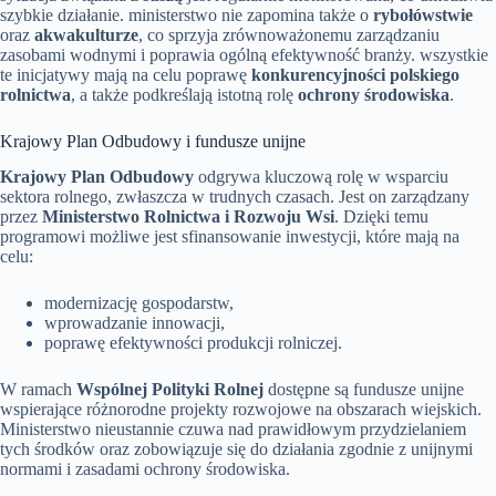
szybkie działanie. ministerstwo nie zapomina także o
rybołówstwie
oraz
akwakulturze
, co sprzyja zrównoważonemu zarządzaniu
zasobami wodnymi i poprawia ogólną efektywność branży. wszystkie
te inicjatywy mają na celu poprawę
konkurencyjności polskiego
rolnictwa
, a także podkreślają istotną rolę
ochrony środowiska
.
Krajowy Plan Odbudowy i fundusze unijne
Krajowy Plan Odbudowy
odgrywa kluczową rolę w wsparciu
sektora rolnego, zwłaszcza w trudnych czasach. Jest on zarządzany
przez
Ministerstwo Rolnictwa i Rozwoju Wsi
. Dzięki temu
programowi możliwe jest sfinansowanie inwestycji, które mają na
celu:
modernizację gospodarstw,
wprowadzanie innowacji,
poprawę efektywności produkcji rolniczej.
W ramach
Wspólnej Polityki Rolnej
dostępne są fundusze unijne
wspierające różnorodne projekty rozwojowe na obszarach wiejskich.
Ministerstwo nieustannie czuwa nad prawidłowym przydzielaniem
tych środków oraz zobowiązuje się do działania zgodnie z unijnymi
normami i zasadami ochrony środowiska.