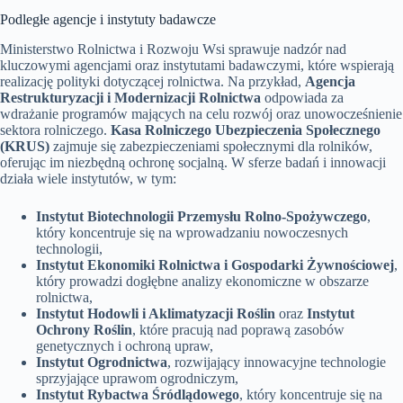
Podległe agencje i instytuty badawcze
Ministerstwo Rolnictwa i Rozwoju Wsi sprawuje nadzór nad
kluczowymi agencjami oraz instytutami badawczymi, które wspierają
realizację polityki dotyczącej rolnictwa. Na przykład,
Agencja
Restrukturyzacji i Modernizacji Rolnictwa
odpowiada za
wdrażanie programów mających na celu rozwój oraz unowocześnienie
sektora rolniczego.
Kasa Rolniczego Ubezpieczenia Społecznego
(KRUS)
zajmuje się zabezpieczeniami społecznymi dla rolników,
oferując im niezbędną ochronę socjalną. W sferze badań i innowacji
działa wiele instytutów, w tym:
Instytut Biotechnologii Przemysłu Rolno-Spożywczego
,
który koncentruje się na wprowadzaniu nowoczesnych
technologii,
Instytut Ekonomiki Rolnictwa i Gospodarki Żywnościowej
,
który prowadzi dogłębne analizy ekonomiczne w obszarze
rolnictwa,
Instytut Hodowli i Aklimatyzacji Roślin
oraz
Instytut
Ochrony Roślin
, które pracują nad poprawą zasobów
genetycznych i ochroną upraw,
Instytut Ogrodnictwa
, rozwijający innowacyjne technologie
sprzyjające uprawom ogrodniczym,
Instytut Rybactwa Śródlądowego
, który koncentruje się na