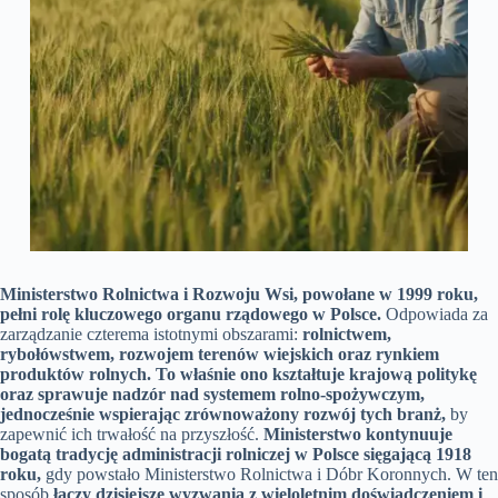
Ministerstwo Rolnictwa i Rozwoju Wsi, powołane w 1999 roku,
pełni rolę kluczowego organu rządowego w Polsce.
Odpowiada za
zarządzanie czterema istotnymi obszarami:
rolnictwem,
rybołówstwem, rozwojem terenów wiejskich oraz rynkiem
produktów rolnych.
To właśnie ono kształtuje krajową politykę
oraz sprawuje nadzór nad systemem rolno-spożywczym,
jednocześnie wspierając zrównoważony rozwój tych branż,
by
zapewnić ich trwałość na przyszłość.
Ministerstwo kontynuuje
bogatą tradycję administracji rolniczej w Polsce sięgającą 1918
roku,
gdy powstało Ministerstwo Rolnictwa i Dóbr Koronnych. W ten
sposób
łączy dzisiejsze wyzwania z wieloletnim doświadczeniem i