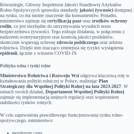
Równolegle, Główny Inspektorat Jakości Handlowej Artykułów
Rolno-Spożywczych sprawdza standardy
jakości żywności
dostępnej
na rynku, co ma istotne znaczenie dla konsumentów. Ponadto,
ministerstwo zajmuje się
certyfikacją pasz
oraz
środków ochrony
roślin
, co jest niezbędne do utrzymywania wysokich norm
bezpieczeństwa żywności. Tego rodzaju działania, w połączeniu z
nadzorem weterynaryjnym oraz kontrolą jakości produktów,
skutecznie wspierają ochronę
zdrowia publicznego
oraz sektora
rolnictwa. Dzięki nim znacząco zmniejsza się ryzyko wystąpienia
epidemii
, łącznie z wirusem COVID-19.
Polityka rolna i rynki rolne
Ministerstwo Rolnictwa i Rozwoju Wsi
odgrywa kluczową rolę w
kształtowaniu polityki rolniczej w Polsce, realizując
Plan
Strategiczny dla Wspólnej Polityki Rolnej na lata 2023-2027
. W
ramach swoich działań,
Departament Wspólnej Polityki Rolnej
zajmuje się implementacją unijnych regulacji oraz wspieraniem
stabilności rynków rolnych.
W celu zapewnienia prawidłowego funkcjonowania rynku rolno-
spożywczego, ministerstwo:
monitoruje ceny,