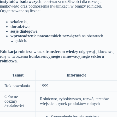
instytutów badawczych
, co stwarza możliwości dla rozwoju
naukowego oraz podnoszenia kwalifikacji w branży rolniczej.
Organizowane są liczne:
szkolenia
,
doradztwo
,
sesje dialogowe
,
wprowadzenie nowatorskich rozwiązań
na obszarach
wiejskich.
Edukacja rolnicza
wraz z
transferem wiedzy
odgrywają kluczową
rolę w tworzeniu
konkurencyjnego
i
innowacyjnego sektora
rolnictwa
.
Temat
Informacje
Rok powołania
1999
Główne
Rolnictwo, rybołówstwo, rozwój terenów
obszary
wiejskich, rynek produktów rolnych
działalności
Zapewnienie bezpieczeństwa