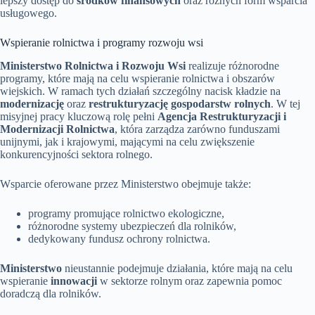
lepszy dostęp do
środków finansowych
oraz różnych form wsparcia
usługowego.
Wspieranie rolnictwa i programy rozwoju wsi
Ministerstwo Rolnictwa i Rozwoju Wsi
realizuje różnorodne
programy, które mają na celu wspieranie rolnictwa i obszarów
wiejskich. W ramach tych działań szczególny nacisk kładzie na
modernizację
oraz
restrukturyzację gospodarstw rolnych
. W tej
misyjnej pracy kluczową rolę pełni
Agencja Restrukturyzacji i
Modernizacji Rolnictwa
, która zarządza zarówno funduszami
unijnymi, jak i krajowymi, mającymi na celu zwiększenie
konkurencyjności sektora rolnego.
Wsparcie oferowane przez Ministerstwo obejmuje także:
programy promujące rolnictwo ekologiczne,
różnorodne systemy ubezpieczeń dla rolników,
dedykowany fundusz ochrony rolnictwa.
Ministerstwo
nieustannie podejmuje działania, które mają na celu
wspieranie
innowacji
w sektorze rolnym oraz zapewnia pomoc
doradczą dla rolników.