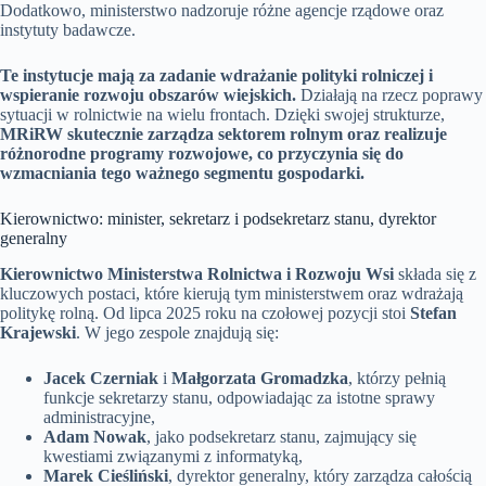
Dodatkowo, ministerstwo nadzoruje różne agencje rządowe oraz
instytuty badawcze.
Te instytucje mają za zadanie wdrażanie polityki rolniczej i
wspieranie rozwoju obszarów wiejskich.
Działają na rzecz poprawy
sytuacji w rolnictwie na wielu frontach. Dzięki swojej strukturze,
MRiRW skutecznie zarządza sektorem rolnym oraz realizuje
różnorodne programy rozwojowe, co przyczynia się do
wzmacniania tego ważnego segmentu gospodarki.
Kierownictwo: minister, sekretarz i podsekretarz stanu, dyrektor
generalny
Kierownictwo Ministerstwa Rolnictwa i Rozwoju Wsi
składa się z
kluczowych postaci, które kierują tym ministerstwem oraz wdrażają
politykę rolną. Od lipca 2025 roku na czołowej pozycji stoi
Stefan
Krajewski
. W jego zespole znajdują się:
Jacek Czerniak
i
Małgorzata Gromadzka
, którzy pełnią
funkcje sekretarzy stanu, odpowiadając za istotne sprawy
administracyjne,
Adam Nowak
, jako podsekretarz stanu, zajmujący się
kwestiami związanymi z informatyką,
Marek Cieśliński
, dyrektor generalny, który zarządza całością