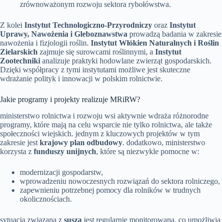
zrównoważonym rozwoju sektora rybołówstwa.
Z kolei
Instytut Technologiczno-Przyrodniczy
oraz
Instytut
Uprawy, Nawożenia i Gleboznawstwa
prowadzą badania w zakresie
nawożenia i fizjologii roślin.
Instytut Włókien Naturalnych i Roślin
Zielarskich
zajmuje się surowcami roślinnymi, a
Instytut
Zootechniki
analizuje praktyki hodowlane zwierząt gospodarskich.
Dzięki współpracy z tymi instytutami możliwe jest skuteczne
wdrażanie polityk i innowacji w polskim rolnictwie.
Jakie programy i projekty realizuje MRiRW?
ministerstwo rolnictwa i rozwoju wsi aktywnie wdraża różnorodne
programy, które mają na celu wsparcie nie tylko rolnictwa, ale także
społeczności wiejskich. jednym z kluczowych projektów w tym
zakresie jest
krajowy plan odbudowy
. dodatkowo, ministerstwo
korzysta z
funduszy unijnych
, które są niezwykle pomocne w:
modernizacji gospodarstw,
wprowadzeniu nowoczesnych rozwiązań do sektora rolniczego,
zapewnieniu potrzebnej pomocy dla rolników w trudnych
okolicznościach.
sytuacja związana z
suszą
jest regularnie monitorowana, co umożliwia