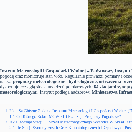
Instytut Meteorologii i Gospodarki Wodnej – Państwowy Instyt
pogodę oraz monitoruje stan wód. Regularnie prowadzi pomiary i obs
należą
prognozy meteorologiczne i hydrologiczne
,
ostrzeżenia prz
dysponuje rozległą siecią urządzeń pomiarowych:
64 stacjami synop
meteorologicznymi
. Instytut podlega nadzorowi
Ministerstwa Infras
1
Jakie Są Główne Zadania Instytutu Meteorologii I Gospodarki Wodnej 
1.1
Od Którego Roku IMGW-PIB Realizuje Prognozy Pogodowe?
2
Jakie Rodzaje Stacji I Sprzętu Meteorologicznego Wchodzą W Skład In
2.1
Ile Stacji Synoptycznych Oraz Klimatologicznych I Opadowych Posia