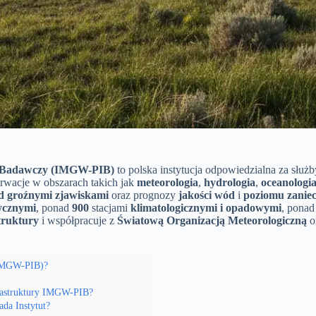
ut Badawczy (IMGW-PIB)
to polska instytucja odpowiedzialna za służ
erwacje w obszarach takich jak
meteorologia
,
hydrologia
,
oceanologi
ed groźnymi zjawiskami
oraz prognozy
jakości wód
i
poziomu zanie
tycznymi
, ponad
900
stacjami
klimatologicznymi i opadowymi
, pona
truktury
i współpracuje z
Światową Organizacją Meteorologiczną
o
(IMGW-PIB)?
frastruktury IMGW-PIB?
da Instytut?