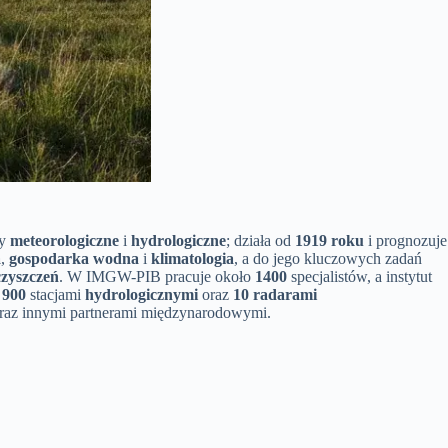
by
meteorologiczne
i
hydrologiczne
; działa od
1919 roku
i prognozuje
a
,
gospodarka wodna
i
klimatologia
, a do jego kluczowych zadań
czyszczeń
. W IMGW-PIB pracuje około
1400
specjalistów, a instytut
d
900
stacjami
hydrologicznymi
oraz
10 radarami
raz innymi partnerami międzynarodowymi.