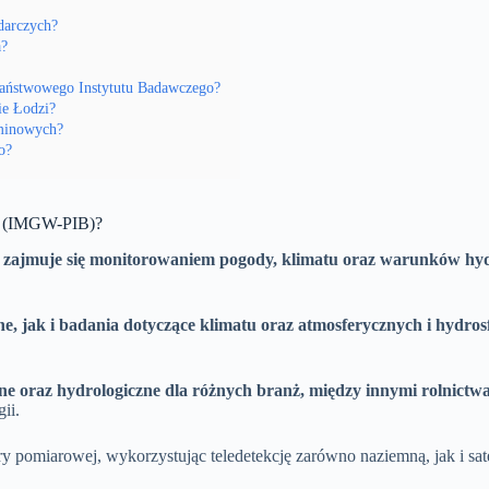
darczych?
a?
Państwowego Instytutu Badawczego?
ie Łodzi?
minowych?
o?
ej (IMGW-PIB)?
 zajmuje się monitorowaniem pogody, klimatu oraz warunków hyd
e, jak i badania dotyczące klimatu oraz atmosferycznych i hydros
 oraz hydrologiczne dla różnych branż, między innymi rolnictwa,
ii.
ry pomiarowej, wykorzystując teledetekcję zarówno naziemną, jak i sate