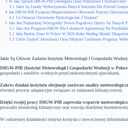
3
W Jaki Sposób IMGW-PIB Udostępnia Dane Pomiarowe I Klimatyczne?
3.1
Jakie Są Zasady Wykorzystania Danych Instytutu Dla Potrzeb Gospo
4
Jak IMGW-PIB Zwiększa Bezpieczeństwo Obywateli Poprzez Ostrzeżeni
4.1
Co Oznacza Ostrzeżenie Hydrologiczne 3 Stopnia?
5
Jaki Jest Najbardziej Wiarygodny Serwis Pogodowy Oparty Na Danych 
5.1
Jaka Jest Prognoza IMGW Dla Lokalnych Aglomeracji Na Przykładz
5.2
Jaka Będzie Zima W Polsce W 2026 Roku Według Modeli Długoter
5.3
Gdzie Znaleźć Aktualności Oraz Obejrzeć Codzienne Prognozy Wide
Jakie Są Główne Zadania Instytutu Meteorologii I Gospodarki Wodn
IMGW-PIB (Instytut Meteorologii i Gospodarki Wodnej) w Polsce
gospodarki i zasobów wodnych przed niekorzystnymi zjawiskami.
Zakres działań instytutu obejmuje zarówno analizy meteorologiczn
również procesy adaptacyjne związane ze zmianami klimatycznymi.
Dzięki swojej pracy IMGW-PIB zapewnia wsparcie meteorologiczne
prowadzi monitoring klimatyczny oraz rozwija dziedzinę biometeorolog
W codziennej działalności instytut korzysta z nowoczesnej infrastruktu