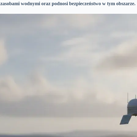
a zasobami wodnymi oraz podnosi bezpieczeństwo w tym obszarze.