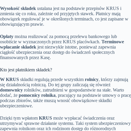
Wysokość składek
ustalana jest na podstawie przepisów KRUS i
zmienia się co roku, zależnie od przyjętych stawek. Płatnicy mają
obowiązek regulować je w określonych terminach, co jest zapisane w
obowiązującym prawie.
Opłaty
można realizować za pomocą przelewu bankowego lub
osobiście w wyznaczonych przez KRUS placówkach.
Terminowe
wpłacanie składek
jest niezwykle istotne, ponieważ zapewnia
ciągłość ubezpieczenia oraz dostęp do świadczeń społecznych
finansowanych przez Kasę.
Kto jest płatnikiem składek?
W KRUS
składki regulują przede wszystkim
rolnicy
, którzy zajmują
się działalnością rolniczą. Do tej grupy zaliczają się również
domownicy
rolników, zatrudnieni w gospodarstwie na stałe. Warto
dodać, że
pomocnicy rolnika
, pracujący na podstawie umowy o pracę
podczas zbiorów, także muszą wnosić obowiązkowe składki
ubezpieczeniowe.
Dzięki tym wpłatom
KRUS
może wypłacać świadczenia oraz
utrzymywać sprawne działanie systemu. Taki system ubezpieczeniowy
zapewnia rolnikom oraz ich rodzinom dostęp do różnorodnych