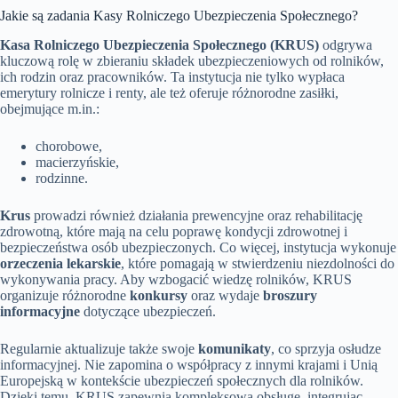
Jakie są zadania Kasy Rolniczego Ubezpieczenia Społecznego?
Kasa Rolniczego Ubezpieczenia Społecznego (KRUS)
odgrywa
kluczową rolę w zbieraniu składek ubezpieczeniowych od rolników,
ich rodzin oraz pracowników. Ta instytucja nie tylko wypłaca
emerytury rolnicze i renty, ale też oferuje różnorodne zasiłki,
obejmujące m.in.:
chorobowe,
macierzyńskie,
rodzinne.
Krus
prowadzi również działania prewencyjne oraz rehabilitację
zdrowotną, które mają na celu poprawę kondycji zdrowotnej i
bezpieczeństwa osób ubezpieczonych. Co więcej, instytucja wykonuje
orzeczenia lekarskie
, które pomagają w stwierdzeniu niezdolności do
wykonywania pracy. Aby wzbogacić wiedzę rolników, KRUS
organizuje różnorodne
konkursy
oraz wydaje
broszury
informacyjne
dotyczące ubezpieczeń.
Regularnie aktualizuje także swoje
komunikaty
, co sprzyja osłudze
informacyjnej. Nie zapomina o współpracy z innymi krajami i Unią
Europejską w kontekście ubezpieczeń społecznych dla rolników.
Dzięki temu, KRUS zapewnia kompleksową obsługę, integrując