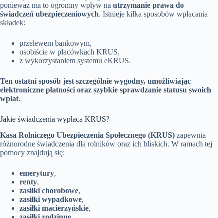
ponieważ ma to ogromny wpływ na
utrzymanie prawa do
świadczeń ubezpieczeniowych
. Istnieje kilka sposobów wpłacania
składek:
przelewem bankowym,
osobiście w placówkach KRUS,
z wykorzystaniem systemu eKRUS.
Ten ostatni sposób jest szczególnie wygodny, umożliwiając
elektroniczne płatności oraz szybkie sprawdzanie statusu swoich
wpłat.
Jakie świadczenia wypłaca KRUS?
Kasa Rolniczego Ubezpieczenia Społecznego (KRUS)
zapewnia
różnorodne świadczenia dla rolników oraz ich bliskich. W ramach tej
pomocy znajdują się:
emerytury
,
renty
,
zasiłki chorobowe
,
zasiłki wypadkowe
,
zasiłki macierzyńskie
,
zasiłki rodzinne
,