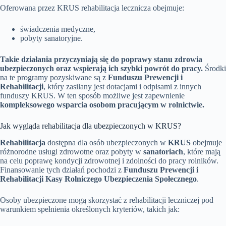
Oferowana przez KRUS rehabilitacja lecznicza obejmuje:
świadczenia medyczne,
pobyty sanatoryjne.
Takie działania przyczyniają się do poprawy stanu zdrowia
ubezpieczonych oraz wspierają ich szybki powrót do pracy.
Środki
na te programy pozyskiwane są z
Funduszu Prewencji i
Rehabilitacji
, który zasilany jest dotacjami i odpisami z innych
funduszy KRUS. W ten sposób możliwe jest zapewnienie
kompleksowego wsparcia osobom pracującym w rolnictwie.
Jak wygląda rehabilitacja dla ubezpieczonych w KRUS?
Rehabilitacja
dostępna dla osób ubezpieczonych w
KRUS
obejmuje
różnorodne usługi zdrowotne oraz pobyty w
sanatoriach
, które mają
na celu poprawę kondycji zdrowotnej i zdolności do pracy rolników.
Finansowanie tych działań pochodzi z
Funduszu Prewencji i
Rehabilitacji Kasy Rolniczego Ubezpieczenia Społecznego
.
Osoby ubezpieczone mogą skorzystać z rehabilitacji leczniczej pod
warunkiem spełnienia określonych kryteriów, takich jak: