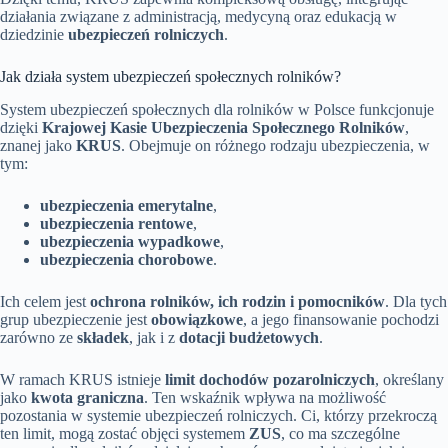
działania związane z administracją, medycyną oraz edukacją w
dziedzinie
ubezpieczeń rolniczych
.
Jak działa system ubezpieczeń społecznych rolników?
System ubezpieczeń społecznych dla rolników w Polsce funkcjonuje
dzięki
Krajowej Kasie Ubezpieczenia Społecznego Rolników
,
znanej jako
KRUS
. Obejmuje on różnego rodzaju ubezpieczenia, w
tym:
ubezpieczenia emerytalne
,
ubezpieczenia rentowe
,
ubezpieczenia wypadkowe
,
ubezpieczenia chorobowe
.
Ich celem jest
ochrona rolników, ich rodzin i pomocników
. Dla tych
grup ubezpieczenie jest
obowiązkowe
, a jego finansowanie pochodzi
zarówno ze
składek
, jak i z
dotacji budżetowych
.
W ramach KRUS istnieje
limit dochodów pozarolniczych
, określany
jako
kwota graniczna
. Ten wskaźnik wpływa na możliwość
pozostania w systemie ubezpieczeń rolniczych. Ci, którzy przekroczą
ten limit, mogą zostać objęci systemem
ZUS
, co ma szczególne