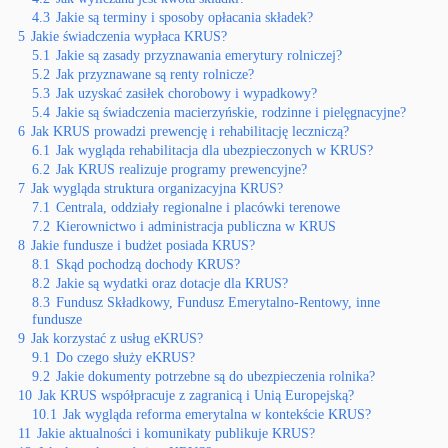
4.3
Jakie są terminy i sposoby opłacania składek?
5
Jakie świadczenia wypłaca KRUS?
5.1
Jakie są zasady przyznawania emerytury rolniczej?
5.2
Jak przyznawane są renty rolnicze?
5.3
Jak uzyskać zasiłek chorobowy i wypadkowy?
5.4
Jakie są świadczenia macierzyńskie, rodzinne i pielęgnacyjne?
6
Jak KRUS prowadzi prewencję i rehabilitację leczniczą?
6.1
Jak wygląda rehabilitacja dla ubezpieczonych w KRUS?
6.2
Jak KRUS realizuje programy prewencyjne?
7
Jak wygląda struktura organizacyjna KRUS?
7.1
Centrala, oddziały regionalne i placówki terenowe
7.2
Kierownictwo i administracja publiczna w KRUS
8
Jakie fundusze i budżet posiada KRUS?
8.1
Skąd pochodzą dochody KRUS?
8.2
Jakie są wydatki oraz dotacje dla KRUS?
8.3
Fundusz Składkowy, Fundusz Emerytalno-Rentowy, inne
fundusze
9
Jak korzystać z usług eKRUS?
9.1
Do czego służy eKRUS?
9.2
Jakie dokumenty potrzebne są do ubezpieczenia rolnika?
10
Jak KRUS współpracuje z zagranicą i Unią Europejską?
10.1
Jak wygląda reforma emerytalna w kontekście KRUS?
11
Jakie aktualności i komunikaty publikuje KRUS?