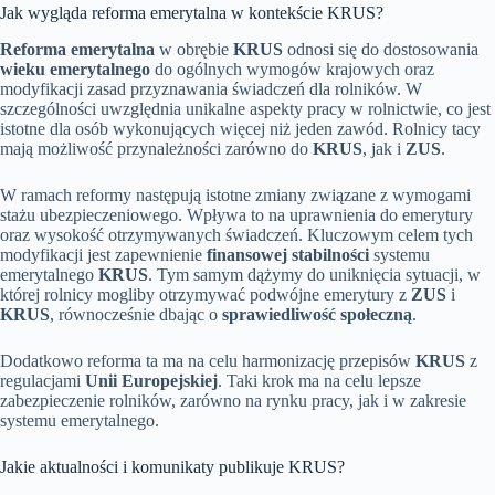
Jak wygląda reforma emerytalna w kontekście KRUS?
Reforma emerytalna
w obrębie
KRUS
odnosi się do dostosowania
wieku emerytalnego
do ogólnych wymogów krajowych oraz
modyfikacji zasad przyznawania świadczeń dla rolników. W
szczególności uwzględnia unikalne aspekty pracy w rolnictwie, co jest
istotne dla osób wykonujących więcej niż jeden zawód. Rolnicy tacy
mają możliwość przynależności zarówno do
KRUS
, jak i
ZUS
.
W ramach reformy następują istotne zmiany związane z wymogami
stażu ubezpieczeniowego. Wpływa to na uprawnienia do emerytury
oraz wysokość otrzymywanych świadczeń. Kluczowym celem tych
modyfikacji jest zapewnienie
finansowej stabilności
systemu
emerytalnego
KRUS
. Tym samym dążymy do uniknięcia sytuacji, w
której rolnicy mogliby otrzymywać podwójne emerytury z
ZUS
i
KRUS
, równocześnie dbając o
sprawiedliwość społeczną
.
Dodatkowo reforma ta ma na celu harmonizację przepisów
KRUS
z
regulacjami
Unii Europejskiej
. Taki krok ma na celu lepsze
zabezpieczenie rolników, zarówno na rynku pracy, jak i w zakresie
systemu emerytalnego.
Jakie aktualności i komunikaty publikuje KRUS?