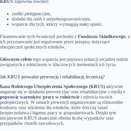
KRUS
zapewnia również:
zasiłki pielęgnacyjne,
dodatki dla osób z niepełnosprawnościami,
wsparcie dla tych, którzy wymagają stałej opieki.
Finansowanie tych świadczeń pochodzi z
Funduszu Składkowego
, a
ich przyznawanie jest regulowane przez przepisy dotyczące
ubezpieczeń społecznych rolników.
Głównym celem
tego wsparcia jest poprawa sytuacji socjalnej rodzin
związanych z rolnictwem w kluczowych momentach ich życia.
Jak KRUS prowadzi prewencję i rehabilitację leczniczą?
Kasa Rolniczego Ubezpieczenia Społecznego (KRUS)
aktywnie
angażuje się w działania prewencyjne oraz rehabilitacyjne z myślą o
poprawie warunków pracy w rolnictwie
i zdrowia swoich
podopiecznych. W ramach prewencji organizowane są różnorodne
konkursy oraz szkolenia dla rolników, które dotyczą zasad
bezpieczeństwa i higieny pracy w gospodarstwach. Dzięki tym
inicjatywom KRUS skutecznie obniża liczbę wypadków oraz
przypadków chorób zawodowych.