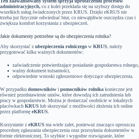
Ten zaawansowany system sprzyja uproszczeniu procesów
administracyjnych,
co z kolei przekłada się na szybszy dostęp do
wszelkich usług świadczonych przez KRUS. Dzięki eKRUS nie
trzeba już fizycznie odwiedzać biur, co niewątpliwie oszczędza czas i
zwiększa komfort korzystania z ubezpieczeń.
Jakie dokumenty potrzebne są do ubezpieczenia rolnika?
Aby skorzystać z
ubezpieczenia rolniczego
w
KRUS
, należy
przygotować kilka ważnych dokumentów:
zaświadczenie potwierdzające posiadanie gospodarstwa rolnego,
ważny dokument tożsamości,
odpowiednie wnioski zgłoszeniowe dotyczące ubezpieczenia.
W przypadku
domowników
i
pomocników rolnika
konieczne jest
również przedstawienie umów, które dowodzą ich zatrudnienia lub
pracy w gospodarstwie. Można je dostarczać osobiście w lokalnych
placówkach
KRUS
lub skorzystać z możliwości złożenia ich online
przez platformę
eKRUS
.
Korzystanie z
eKRUS
ma wiele zalet, ponieważ znacząco uproszcza
procedurę zgłaszania ubezpieczenia oraz przesyłania dokumentów w
formie elektronicznej. To szybkie i wygodne rozwiązanie, które