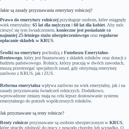
Jakie są zasady przyznawania emerytury rolniczej?
Prawo do emerytury rolniczej
przysługuje osobom, które osiągnęły
wiek emerytalny:
65 lat dla mężczyzn
i
60 lat dla kobiet
. Aby móc
cieszyć się tym świadczeniem,
konieczne jest posiadanie co
najmniej 25-letniego stażu ubezpieczeniowego
oraz
regularne
opłacanie składek w KRUS
.
Środki na emerytury
pochodzą z
Funduszu Emerytalno-
Rentowego
, który jest finansowany z składek rolników oraz dotacji z
budżetu państwowego. Rolnicy, którzy pracują w dwóch zawodach,
muszą przestrzegać specjalnych zasad, gdy otrzymują emeryturę
zarówno z KRUS, jak i ZUS.
Reforma emerytalna
wpływa zarówno na wiek emerytalny, jak i na
zasady przyznawania świadczeń rolniczych. Dodatkowo,
wprowadzone zmiany mają na celu lepsze dostosowanie systemu
emerytalnego do potrzeb współczesnych rolników.
Jak przyznawane są renty rolnicze?
Renty rolnicze
przyznawane są osobom ubezpieczonym w
KRUS
,
które straciły zdolność do pracy z powodu choroby lub wypadku. O