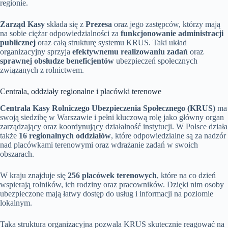
regionie.
Zarząd Kasy
składa się z
Prezesa
oraz jego zastępców, którzy mają
na sobie ciężar odpowiedzialności za
funkcjonowanie administracji
publicznej
oraz całą strukturę systemu KRUS. Taki układ
organizacyjny sprzyja
efektywnemu realizowaniu zadań
oraz
sprawnej obsłudze beneficjentów
ubezpieczeń społecznych
związanych z rolnictwem.
Centrala, oddziały regionalne i placówki terenowe
Centrala Kasy Rolniczego Ubezpieczenia Społecznego (KRUS)
ma
swoją siedzibę w Warszawie i pełni kluczową rolę jako główny organ
zarządzający oraz koordynujący działalność instytucji. W Polsce działa
także
16 regionalnych oddziałów
, które odpowiedzialne są za nadzór
nad placówkami terenowymi oraz wdrażanie zadań w swoich
obszarach.
W kraju znajduje się
256 placówek terenowych
, które na co dzień
wspierają rolników, ich rodziny oraz pracowników. Dzięki nim osoby
ubezpieczone mają łatwy dostęp do usług i informacji na poziomie
lokalnym.
Taka struktura organizacyjna pozwala KRUS skutecznie reagować na