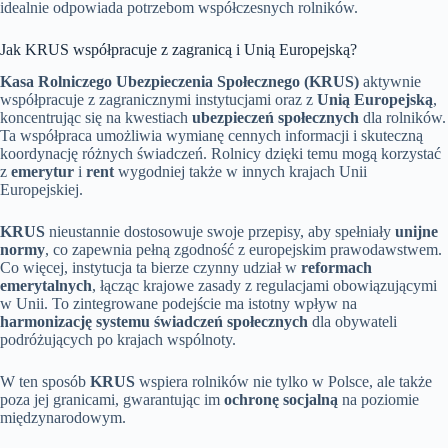
idealnie odpowiada potrzebom współczesnych rolników.
Jak KRUS współpracuje z zagranicą i Unią Europejską?
Kasa Rolniczego Ubezpieczenia Społecznego (KRUS)
aktywnie
współpracuje z zagranicznymi instytucjami oraz z
Unią Europejską
,
koncentrując się na kwestiach
ubezpieczeń społecznych
dla rolników.
Ta współpraca umożliwia wymianę cennych informacji i skuteczną
koordynację różnych świadczeń. Rolnicy dzięki temu mogą korzystać
z
emerytur
i
rent
wygodniej także w innych krajach Unii
Europejskiej.
KRUS
nieustannie dostosowuje swoje przepisy, aby spełniały
unijne
normy
, co zapewnia pełną zgodność z europejskim prawodawstwem.
Co więcej, instytucja ta bierze czynny udział w
reformach
emerytalnych
, łącząc krajowe zasady z regulacjami obowiązującymi
w Unii. To zintegrowane podejście ma istotny wpływ na
harmonizację systemu świadczeń społecznych
dla obywateli
podróżujących po krajach wspólnoty.
W ten sposób
KRUS
wspiera rolników nie tylko w Polsce, ale także
poza jej granicami, gwarantując im
ochronę socjalną
na poziomie
międzynarodowym.