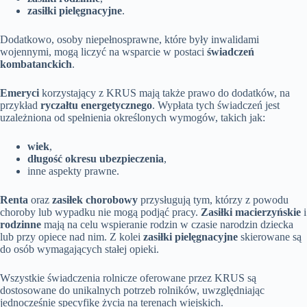
zasiłki pielęgnacyjne
.
Dodatkowo, osoby niepełnosprawne, które były inwalidami
wojennymi, mogą liczyć na wsparcie w postaci
świadczeń
kombatanckich
.
Emeryci
korzystający z KRUS mają także prawo do dodatków, na
przykład
ryczałtu energetycznego
. Wypłata tych świadczeń jest
uzależniona od spełnienia określonych wymogów, takich jak:
wiek
,
długość okresu ubezpieczenia
,
inne aspekty prawne.
Renta
oraz
zasiłek chorobowy
przysługują tym, którzy z powodu
choroby lub wypadku nie mogą podjąć pracy.
Zasiłki macierzyńskie
i
rodzinne
mają na celu wspieranie rodzin w czasie narodzin dziecka
lub przy opiece nad nim. Z kolei
zasiłki pielęgnacyjne
skierowane są
do osób wymagających stałej opieki.
Wszystkie świadczenia rolnicze oferowane przez KRUS są
dostosowane do unikalnych potrzeb rolników, uwzględniając
jednocześnie specyfikę życia na terenach wiejskich.