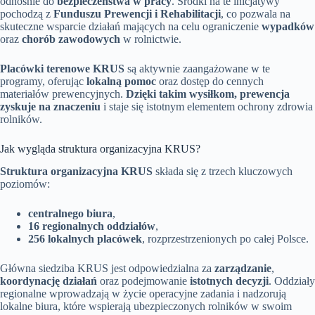
odnośnie do
bezpieczeństwa w pracy
. Środki na te inicjatywy
pochodzą z
Funduszu Prewencji i Rehabilitacji
, co pozwala na
skuteczne wsparcie działań mających na celu ograniczenie
wypadków
oraz
chorób zawodowych
w rolnictwie.
Placówki terenowe KRUS
są aktywnie zaangażowane w te
programy, oferując
lokalną pomoc
oraz dostęp do cennych
materiałów prewencyjnych.
Dzięki takim wysiłkom, prewencja
zyskuje na znaczeniu
i staje się istotnym elementem ochrony zdrowia
rolników.
Jak wygląda struktura organizacyjna KRUS?
Struktura organizacyjna KRUS
składa się z trzech kluczowych
poziomów:
centralnego biura
,
16 regionalnych oddziałów
,
256 lokalnych placówek
, rozprzestrzenionych po całej Polsce.
Główna siedziba KRUS jest odpowiedzialna za
zarządzanie
,
koordynację działań
oraz podejmowanie
istotnych decyzji
. Oddziały
regionalne wprowadzają w życie operacyjne zadania i nadzorują
lokalne biura, które wspierają ubezpieczonych rolników w swoim