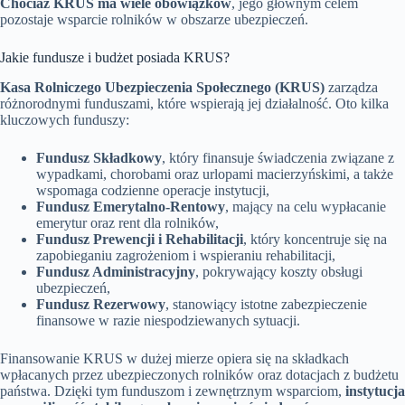
Chociaż KRUS ma wiele obowiązków
, jego głównym celem
pozostaje wsparcie rolników w obszarze ubezpieczeń.
Jakie fundusze i budżet posiada KRUS?
Kasa Rolniczego Ubezpieczenia Społecznego (KRUS)
zarządza
różnorodnymi funduszami, które wspierają jej działalność. Oto kilka
kluczowych funduszy:
Fundusz Składkowy
, który finansuje świadczenia związane z
wypadkami, chorobami oraz urlopami macierzyńskimi, a także
wspomaga codzienne operacje instytucji,
Fundusz Emerytalno-Rentowy
, mający na celu wypłacanie
emerytur oraz rent dla rolników,
Fundusz Prewencji i Rehabilitacji
, który koncentruje się na
zapobieganiu zagrożeniom i wspieraniu rehabilitacji,
Fundusz Administracyjny
, pokrywający koszty obsługi
ubezpieczeń,
Fundusz Rezerwowy
, stanowiący istotne zabezpieczenie
finansowe w razie niespodziewanych sytuacji.
Finansowanie KRUS w dużej mierze opiera się na składkach
wpłacanych przez ubezpieczonych rolników oraz dotacjach z budżetu
państwa. Dzięki tym funduszom i zewnętrznym wsparciom,
instytucja