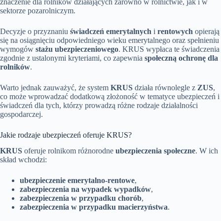
znaczenie dla rolników działających zarówno w rolnictwie, jak i w
sektorze pozarolniczym.
Decyzje o przyznaniu
świadczeń emerytalnych
i
rentowych
opierają
się na osiągnięciu odpowiedniego wieku emerytalnego oraz spełnieniu
wymogów
stażu ubezpieczeniowego
. KRUS wypłaca te świadczenia
zgodnie z ustalonymi kryteriami, co zapewnia
społeczną ochronę dla
rolników
.
Warto jednak zauważyć, że system
KRUS
działa równolegle z
ZUS
,
co może wprowadzać dodatkową złożoność w tematyce ubezpieczeń i
świadczeń dla tych, którzy prowadzą różne rodzaje działalności
gospodarczej.
Jakie rodzaje ubezpieczeń oferuje KRUS?
KRUS
oferuje rolnikom różnorodne
ubezpieczenia społeczne
. W ich
skład wchodzi:
ubezpieczenie emerytalno-rentowe
,
zabezpieczenia na wypadek wypadków
,
zabezpieczenia w przypadku chorób
,
zabezpieczenia w przypadku macierzyństwa
.