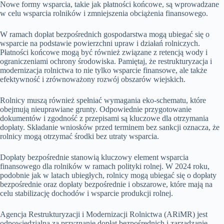
Nowe formy wsparcia, takie jak płatności końcowe, są wprowadzane
w celu wsparcia rolników i zmniejszenia obciążenia finansowego.
W ramach dopłat bezpośrednich gospodarstwa mogą ubiegać się o
wsparcie na podstawie powierzchni upraw i działań rolniczych.
Płatności końcowe mogą być również związane z retencją wody i
ograniczeniami ochrony środowiska. Pamiętaj, że restrukturyzacja i
modernizacja rolnictwa to nie tylko wsparcie finansowe, ale także
efektywność i zrównoważony rozwój obszarów wiejskich.
Rolnicy muszą również spełniać wymagania eko-schematu, które
obejmują nieuprawiane grunty. Odpowiednie przygotowanie
dokumentów i zgodność z przepisami są kluczowe dla otrzymania
dopłaty. Składanie wniosków przed terminem bez sankcji oznacza, że
rolnicy mogą otrzymać środki bez utraty wsparcia.
Dopłaty bezpośrednie stanowią kluczowy element wsparcia
finansowego dla rolników w ramach polityki rolnej. W 2024 roku,
podobnie jak w latach ubiegłych, rolnicy mogą ubiegać się o dopłaty
bezpośrednie oraz dopłaty bezpośrednie i obszarowe, które mają na
celu stabilizację dochodów i wsparcie produkcji rolnej.
Agencja Restrukturyzacji i Modernizacji Rolnictwa (ARiMR) jest
odpowiedzialna za przyznanie dopłat bezpośrednich i zarządzanie