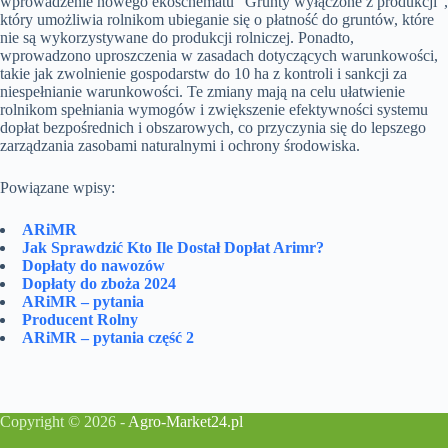
wprowadzenie nowego ekoschematu “Grunty wyłączone z produkcji”,
który umożliwia rolnikom ubieganie się o płatność do gruntów, które
nie są wykorzystywane do produkcji rolniczej. Ponadto,
wprowadzono uproszczenia w zasadach dotyczących warunkowości,
takie jak zwolnienie gospodarstw do 10 ha z kontroli i sankcji za
niespełnianie warunkowości. Te zmiany mają na celu ułatwienie
rolnikom spełniania wymogów i zwiększenie efektywności systemu
dopłat bezpośrednich i obszarowych, co przyczynia się do lepszego
zarządzania zasobami naturalnymi i ochrony środowiska.
Powiązane wpisy:
ARiMR
Jak Sprawdzić Kto Ile Dostał Dopłat Arimr?
Dopłaty do nawozów
Dopłaty do zboża 2024
ARiMR – pytania
Producent Rolny
ARiMR – pytania część 2
Copyright © 2026 -
Agro-Market24.pl