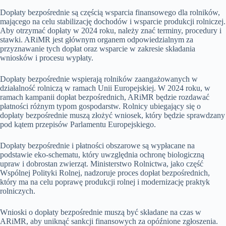
Dopłaty bezpośrednie są częścią wsparcia finansowego dla rolników,
mającego na celu stabilizację dochodów i wsparcie produkcji rolniczej.
Aby otrzymać dopłaty w 2024 roku, należy znać terminy, procedury i
stawki. ARiMR jest głównym organem odpowiedzialnym za
przyznawanie tych dopłat oraz wsparcie w zakresie składania
wniosków i procesu wypłaty.
Dopłaty bezpośrednie wspierają rolników zaangażowanych w
działalność rolniczą w ramach Unii Europejskiej. W 2024 roku, w
ramach kampanii dopłat bezpośrednich, ARiMR będzie rozdawać
płatności różnym typom gospodarstw. Rolnicy ubiegający się o
dopłaty bezpośrednie muszą złożyć wniosek, który będzie sprawdzany
pod kątem przepisów Parlamentu Europejskiego.
Dopłaty bezpośrednie i płatności obszarowe są wypłacane na
podstawie eko-schematu, który uwzględnia ochronę biologiczną
upraw i dobrostan zwierząt. Ministerstwo Rolnictwa, jako część
Wspólnej Polityki Rolnej, nadzoruje proces dopłat bezpośrednich,
który ma na celu poprawę produkcji rolnej i modernizację praktyk
rolniczych.
Wnioski o dopłaty bezpośrednie muszą być składane na czas w
ARiMR, aby uniknąć sankcji finansowych za opóźnione zgłoszenia.