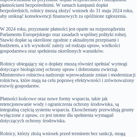
płatnościami bezpośrednimi. W ramach kampanii dopłat
bezpośrednich, rolnicy muszą złożyć wniosek do 31 maja 2024 roku,
aby uniknąć konsekwencji finansowych za opóźnione zgłoszenia.
W 2024 roku, przyznanie płatności jest oparte na rozporządzeniu
Parlamentu Europejskiego oraz zasadach wspólnej polityki rolnej.
Stawki dopłat są określone zgodnie z aktualnymi przepisami i
budżetem, a ich wysokość zależy od rodzaju upraw, wielkości
gospodarstwa oraz spełnienia określonych warunków.
Rolnicy ubiegający się o dopłaty muszą również spełniać wymogi
dotyczące biologicznej ochrony upraw i dobrostanu zwierząt.
Ministerstwo rolnictwa nadzoruje wprowadzanie zmian i modernizacji
rolnictwa, które mają na celu poprawę efektywności i zrównoważony
rozwój gospodarstw.
Płatności końcowe oraz nowe formy wsparcia, takie jak
retencjonowanie wody i ograniczenia ochrony środowiska, są
integralną częścią systemu wsparcia. Ekoschematy przewidują grunty
wyłączone z upraw, co jest istotne dla spełnienia wymagań
dotyczących ochrony środowiska.
Rolnicy, którzy złożą wniosek przed terminem bez sankcji, mogą