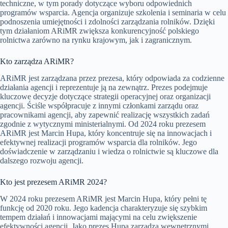
techniczne, w tym porady dotyczące wyboru odpowiednich
programów wsparcia. Agencja organizuje szkolenia i seminaria w celu
podnoszenia umiejętności i zdolności zarządzania rolników. Dzięki
tym działaniom ARiMR zwiększa konkurencyjność polskiego
rolnictwa zarówno na rynku krajowym, jak i zagranicznym.
Kto zarządza ARiMR?
ARiMR jest zarządzana przez prezesa, który odpowiada za codzienne
działania agencji i reprezentuje ją na zewnątrz. Prezes podejmuje
kluczowe decyzje dotyczące strategii operacyjnej oraz organizacji
agencji. Ściśle współpracuje z innymi członkami zarządu oraz
pracownikami agencji, aby zapewnić realizację wszystkich zadań
zgodnie z wytycznymi ministerialnymi. Od 2024 roku prezesem
ARiMR jest Marcin Hupa, który koncentruje się na innowacjach i
efektywnej realizacji programów wsparcia dla rolników. Jego
doświadczenie w zarządzaniu i wiedza o rolnictwie są kluczowe dla
dalszego rozwoju agencji.
Kto jest prezesem ARiMR 2024?
W 2024 roku prezesem ARiMR jest Marcin Hupa, który pełni tę
funkcję od 2020 roku. Jego kadencja charakteryzuje się szybkim
tempem działań i innowacjami mającymi na celu zwiększenie
efektywności agencji. Jako prezes Hupa zarządza wewnętrznymi