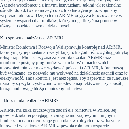
Agencja współpracuje z innymi instytucjami, takimi jak regionalne
ośrodki doradztwa rolniczego oraz lokalne agencje rozwoju, aby
wspierać rolników. Dzięki temu ARiMR odgrywa kluczową rolę w
systemie wsparcia dla rolników, którzy mogą liczyć na pomoc w
różnych aspektach swojej działalności.
Kto sprawuje nadzór nad ARiMR?
Minister Rolnictwa i Rozwoju Wsi sprawuje kontrolę nad ARiMR,
koordynując jej działania i weryfikując ich zgodność z ogólną polityką
rolną kraju. Minister wyznacza kierunki działań ARiMR oraz
monitoruje postępy programów wsparcia. W ramach swoich
uprawnień minister może wydawać polecenia ARiMR, które muszą
być wdrażane, co pozwala mu wpływać na działalność agencji oraz jej
efektywność. Taka kontrola jest niezbędna, aby zapewnić, że fundusze
i zasoby są wykorzystywane w możliwie najefektywniejszy sposób,
biorąc pod uwagę bieżące potrzeby rolnictwa.
Jakie zadania realizuje ARiMR?
ARiMR ma kilka kluczowych zadań dla rolnictwa w Polsce. Jej
główne działania polegają na zarządzaniu krajowymi i unijnymi
funduszami na modernizację gospodarstw rolnych oraz wdrażanie
innowacji w sektorze. ARiMR zapewnia rolnikom wsparcie