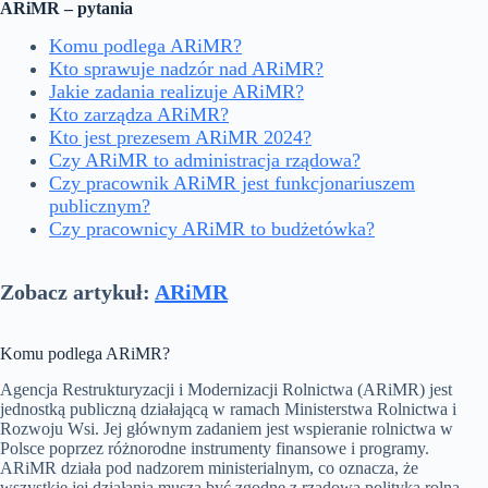
ARiMR – pytania
Komu podlega ARiMR?
Kto sprawuje nadzór nad ARiMR?
Jakie zadania realizuje ARiMR?
Kto zarządza ARiMR?
Kto jest prezesem ARiMR 2024?
Czy ARiMR to administracja rządowa?
Czy pracownik ARiMR jest funkcjonariuszem
publicznym?
Czy pracownicy ARiMR to budżetówka?
Zobacz artykuł:
ARiMR
Komu podlega ARiMR?
Agencja Restrukturyzacji i Modernizacji Rolnictwa (ARiMR) jest
jednostką publiczną działającą w ramach Ministerstwa Rolnictwa i
Rozwoju Wsi. Jej głównym zadaniem jest wspieranie rolnictwa w
Polsce poprzez różnorodne instrumenty finansowe i programy.
ARiMR działa pod nadzorem ministerialnym, co oznacza, że
wszystkie jej działania muszą być zgodne z rządową polityką rolną.