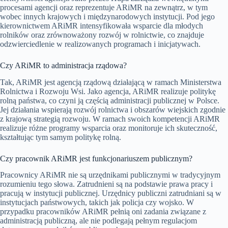
procesami agencji oraz reprezentuje ARiMR na zewnątrz, w tym
wobec innych krajowych i międzynarodowych instytucji. Pod jego
kierownictwem ARiMR intensyfikowała wsparcie dla młodych
rolników oraz zrównoważony rozwój w rolnictwie, co znajduje
odzwierciedlenie w realizowanych programach i inicjatywach.
Czy ARiMR to administracja rządowa?
Tak, ARiMR jest agencją rządową działającą w ramach Ministerstwa
Rolnictwa i Rozwoju Wsi. Jako agencja, ARiMR realizuje politykę
rolną państwa, co czyni ją częścią administracji publicznej w Polsce.
Jej działania wspierają rozwój rolnictwa i obszarów wiejskich zgodnie
z krajową strategią rozwoju. W ramach swoich kompetencji ARiMR
realizuje różne programy wsparcia oraz monitoruje ich skuteczność,
kształtując tym samym politykę rolną.
Czy pracownik ARiMR jest funkcjonariuszem publicznym?
Pracownicy ARiMR nie są urzędnikami publicznymi w tradycyjnym
rozumieniu tego słowa. Zatrudnieni są na podstawie prawa pracy i
pracują w instytucji publicznej. Urzędnicy publiczni zatrudniani są w
instytucjach państwowych, takich jak policja czy wojsko. W
przypadku pracowników ARiMR pełnią oni zadania związane z
administracją publiczną, ale nie podlegają pełnym regulacjom