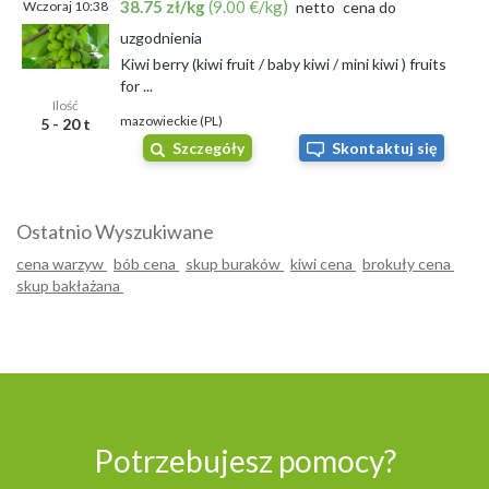
38.75 zł/kg
(9.00 €/kg)
Wczoraj 10:38
netto
cena do
uzgodnienia
Kiwi berry (kiwi fruit / baby kiwi / mini kiwi ) fruits
for ...
Ilość
mazowieckie (PL)
5 - 20 t
Szczegóły
Skontaktuj się
Ostatnio Wyszukiwane
cena warzyw
bób cena
skup buraków
kiwi cena
brokuły cena
skup bakłażana
Potrzebujesz pomocy?