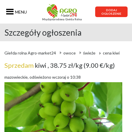
DODAJ
MENU
OGŁOSZENIE
Międzynarodowa Giełda Rolna
Szczegóły ogłoszenia
Giełda rolna Agro-market24
owoce
świeże
cena kiwi
Sprzedam
kiwi
, 38.75 zł/kg
(9.00 €/kg)
mazowieckie, odświeżono wczoraj o 10:38