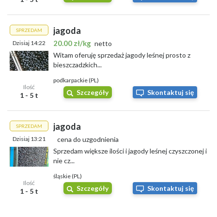
jagoda
SPRZEDAM
20.00 zł/kg
Dzisiaj 14:22
netto
Witam oferuję sprzedaż jagody leśnej prosto z
bieszczadzkich...
podkarpackie (PL)
Ilość
Szczegóły
Skontaktuj się
1 - 5 t
jagoda
SPRZEDAM
Dzisiaj 13:21
cena do uzgodnienia
Sprzedam większe ilości i jagody leśnej czyszczonej i
nie cz...
śląskie (PL)
Ilość
Szczegóły
Skontaktuj się
1 - 5 t