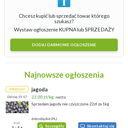
Chcesz kupić lub sprzedać towar którego
szukasz?
Wystaw ogłoszenie KUPNA lub SPRZEDAŻY
DODAJ DARMOWE OGŁOSZENIE
Najnowsze ogłoszenia
jagoda
SPRZEDAM
22.00 zł/kg
Dzisiaj 15:17
netto
Sprzedam jagody nie czyszczone 22zł za 1kg
dolnośląskie (PL)
Ilość
Szczegóły
Skontaktuj się
1 - 5 t