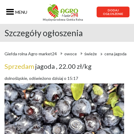
DODAJ
MENU
OGŁOSZENIE
Międzynarodowa Giełda Rolna
Szczegóły ogłoszenia
Giełda rolna Agro-market24
owoce
świeże
cena jagoda
Sprzedam
jagoda
, 22.00 zł/kg
dolnośląskie, odświeżono dzisiaj o 15:17