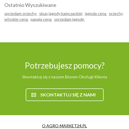
Ostatnio Wyszukiwane
sprzedam orzechy
skup jagody kamczackiej
jagoda cena
orzechy
włoskie cena
papaja cena
sprzedam jagodę
Potrzebujesz pomocy?
Skontaktuj się z naszym Biurem Obsługi Klienta
SKONTAKTUJ SIĘ Z NAMI
O AGRO-MARKET24.PL