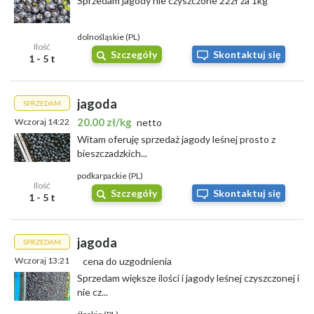
Sprzedam jagody nie czyszczone 22zł za 1kg
dolnośląskie (PL)
Ilość
Szczegóły
Skontaktuj się
1 - 5 t
jagoda
SPRZEDAM
20.00 zł/kg
Wczoraj 14:22
netto
Witam oferuję sprzedaż jagody leśnej prosto z
bieszczadzkich...
podkarpackie (PL)
Ilość
Szczegóły
Skontaktuj się
1 - 5 t
jagoda
SPRZEDAM
Wczoraj 13:21
cena do uzgodnienia
Sprzedam większe ilości i jagody leśnej czyszczonej i
nie cz...