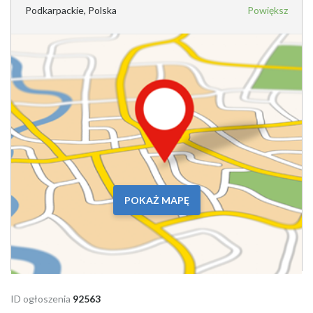
Podkarpackie, Polska
Powiększ
POKAŻ MAPĘ
ID ogłoszenia
92563