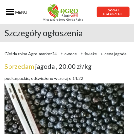
DODAJ
MENU
OGŁOSZENIE
Międzynarodowa Giełda Rolna
Szczegóły ogłoszenia
Giełda rolna Agro-market24
owoce
świeże
cena jagoda
Sprzedam
jagoda
, 20.00 zł/kg
podkarpackie, odświeżono wczoraj o 14:22