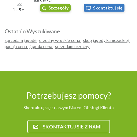
śląskie (PL)
Ilość
Szczegóły
Skontaktuj się
1 - 5 t
Ostatnio Wyszukiwane
sprzedam jagodę
orzechy włoskie cena
skup jagody kamczackiej
papaja cena
jagoda cena
sprzedam orzechy
Potrzebujesz pomocy?
Skontaktuj się z naszym Biurem Obsługi Klienta
SKONTAKTUJ SIĘ Z NAMI