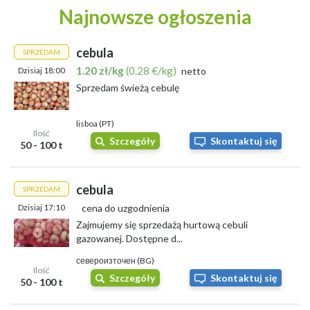
Najnowsze ogłoszenia
cebula
SPRZEDAM
1.20 zł/kg
(0.28 €/kg)
Dzisiaj 18:00
netto
Sprzedam świeżą cebulę
lisboa (PT)
Ilość
Szczegóły
Skontaktuj się
50 - 100 t
cebula
SPRZEDAM
Dzisiaj 17:10
cena do uzgodnienia
Zajmujemy się sprzedażą hurtową cebuli
gazowanej. Dostępne d...
североизточен (BG)
Ilość
Szczegóły
Skontaktuj się
50 - 100 t