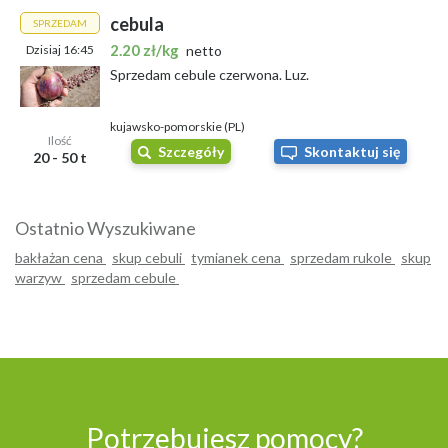
cebula
SPRZEDAM
2.20 zł/kg
Dzisiaj 16:45
netto
Sprzedam cebule czerwona. Luz.
kujawsko-pomorskie (PL)
Ilość
Szczegóły
Skontaktuj się
20 - 50 t
Ostatnio Wyszukiwane
bakłażan cena
skup cebuli
tymianek cena
sprzedam rukole
skup
warzyw
sprzedam cebule
Potrzebujesz pomocy?