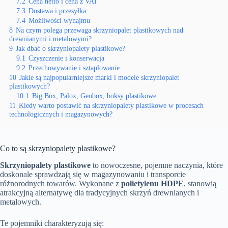
7.2
Cena netto i cena z VAT
7.3
Dostawa i przesyłka
7.4
Możliwości wynajmu
8
Na czym polega przewaga skrzyniopalet plastikowych nad
drewnianymi i metalowymi?
9
Jak dbać o skrzyniopalety plastikowe?
9.1
Czyszczenie i konserwacja
9.2
Przechowywanie i sztaplowanie
10
Jakie są najpopularniejsze marki i modele skrzyniopalet
plastikowych?
10.1
Big Box, Palox, Geobox, boksy plastikowe
11
Kiedy warto postawić na skrzyniopalety plastikowe w procesach
technologicznych i magazynowych?
Co to są skrzyniopalety plastikowe?
Skrzyniopalety plastikowe
to nowoczesne, pojemne naczynia, które
doskonale sprawdzają się w magazynowaniu i transporcie
różnorodnych towarów. Wykonane z
polietylenu HDPE
, stanowią
atrakcyjną alternatywę dla tradycyjnych skrzyń drewnianych i
metalowych.
Te pojemniki charakteryzują się: