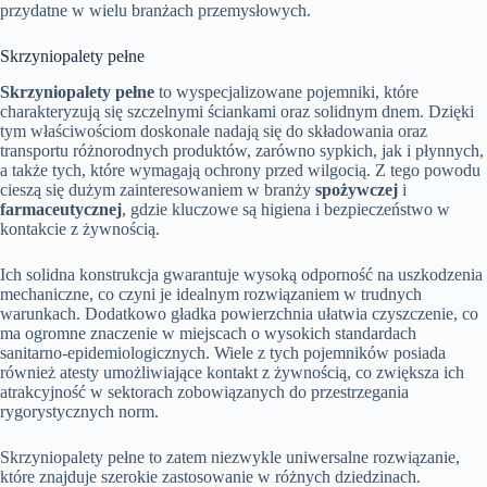
przydatne w wielu branżach przemysłowych.
Skrzyniopalety pełne
Skrzyniopalety pełne
to wyspecjalizowane pojemniki, które
charakteryzują się szczelnymi ściankami oraz solidnym dnem. Dzięki
tym właściwościom doskonale nadają się do składowania oraz
transportu różnorodnych produktów, zarówno sypkich, jak i płynnych,
a także tych, które wymagają ochrony przed wilgocią. Z tego powodu
cieszą się dużym zainteresowaniem w branży
spożywczej
i
farmaceutycznej
, gdzie kluczowe są higiena i bezpieczeństwo w
kontakcie z żywnością.
Ich solidna konstrukcja gwarantuje wysoką odporność na uszkodzenia
mechaniczne, co czyni je idealnym rozwiązaniem w trudnych
warunkach. Dodatkowo gładka powierzchnia ułatwia czyszczenie, co
ma ogromne znaczenie w miejscach o wysokich standardach
sanitarno-epidemiologicznych. Wiele z tych pojemników posiada
również atesty umożliwiające kontakt z żywnością, co zwiększa ich
atrakcyjność w sektorach zobowiązanych do przestrzegania
rygorystycznych norm.
Skrzyniopalety pełne to zatem niezwykle uniwersalne rozwiązanie,
które znajduje szerokie zastosowanie w różnych dziedzinach.