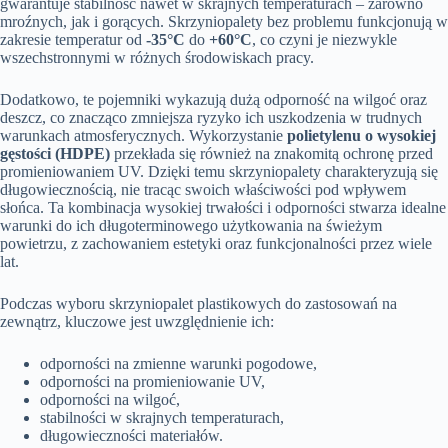
gwarantuje stabilność nawet w skrajnych temperaturach – zarówno
mroźnych, jak i gorących. Skrzyniopalety bez problemu funkcjonują w
zakresie temperatur od
-35°C
do
+60°C
, co czyni je niezwykle
wszechstronnymi w różnych środowiskach pracy.
Dodatkowo, te pojemniki wykazują dużą odporność na wilgoć oraz
deszcz, co znacząco zmniejsza ryzyko ich uszkodzenia w trudnych
warunkach atmosferycznych. Wykorzystanie
polietylenu o wysokiej
gęstości (HDPE)
przekłada się również na znakomitą ochronę przed
promieniowaniem UV. Dzięki temu skrzyniopalety charakteryzują się
długowiecznością, nie tracąc swoich właściwości pod wpływem
słońca. Ta kombinacja wysokiej trwałości i odporności stwarza idealne
warunki do ich długoterminowego użytkowania na świeżym
powietrzu, z zachowaniem estetyki oraz funkcjonalności przez wiele
lat.
Podczas wyboru skrzyniopalet plastikowych do zastosowań na
zewnątrz, kluczowe jest uwzględnienie ich:
odporności na zmienne warunki pogodowe,
odporności na promieniowanie UV,
odporności na wilgoć,
stabilności w skrajnych temperaturach,
długowieczności materiałów.