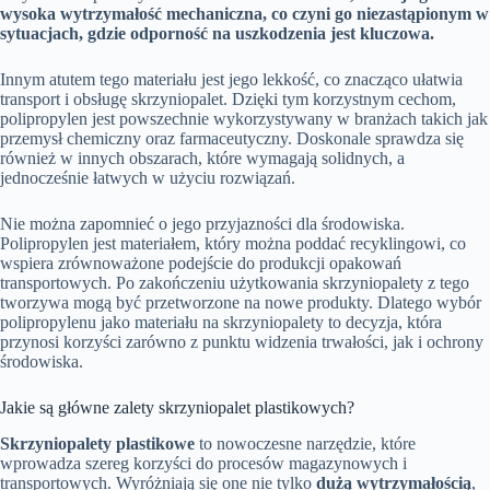
wysoka wytrzymałość mechaniczna, co czyni go niezastąpionym w
sytuacjach, gdzie odporność na uszkodzenia jest kluczowa.
Innym atutem tego materiału jest jego lekkość, co znacząco ułatwia
transport i obsługę skrzyniopalet. Dzięki tym korzystnym cechom,
polipropylen jest powszechnie wykorzystywany w branżach takich jak
przemysł chemiczny oraz farmaceutyczny. Doskonale sprawdza się
również w innych obszarach, które wymagają solidnych, a
jednocześnie łatwych w użyciu rozwiązań.
Nie można zapomnieć o jego przyjazności dla środowiska.
Polipropylen jest materiałem, który można poddać recyklingowi, co
wspiera zrównoważone podejście do produkcji opakowań
transportowych. Po zakończeniu użytkowania skrzyniopalety z tego
tworzywa mogą być przetworzone na nowe produkty. Dlatego wybór
polipropylenu jako materiału na skrzyniopalety to decyzja, która
przynosi korzyści zarówno z punktu widzenia trwałości, jak i ochrony
środowiska.
Jakie są główne zalety skrzyniopalet plastikowych?
Skrzyniopalety plastikowe
to nowoczesne narzędzie, które
wprowadza szereg korzyści do procesów magazynowych i
transportowych. Wyróżniają się one nie tylko
dużą wytrzymałością
,