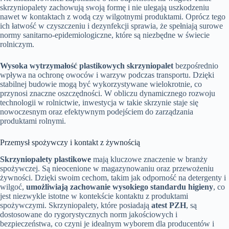
skrzyniopalety zachowują swoją formę i nie ulegają uszkodzeniu
nawet w kontaktach z wodą czy wilgotnymi produktami. Oprócz tego
ich łatwość w czyszczeniu i dezynfekcji sprawia, że spełniają surowe
normy sanitarno-epidemiologiczne, które są niezbędne w świecie
rolniczym.
Wysoka wytrzymałość plastikowych skrzyniopalet
bezpośrednio
wpływa na ochronę owoców i warzyw podczas transportu. Dzięki
stabilnej budowie mogą być wykorzystywane wielokrotnie, co
przynosi znaczne oszczędności. W obliczu dynamicznego rozwoju
technologii w rolnictwie, inwestycja w takie skrzynie staje się
nowoczesnym oraz efektywnym podejściem do zarządzania
produktami rolnymi.
Przemysł spożywczy i kontakt z żywnością
Skrzyniopalety plastikowe
mają kluczowe znaczenie w branży
spożywczej. Są nieocenione w magazynowaniu oraz przewożeniu
żywności. Dzięki swoim cechom, takim jak odporność na detergenty i
wilgoć,
umożliwiają zachowanie wysokiego standardu higieny
, co
jest niezwykle istotne w kontekście kontaktu z produktami
spożywczymi. Skrzyniopalety, które posiadają
atest PZH
, są
dostosowane do rygorystycznych norm jakościowych i
bezpieczeństwa, co czyni je idealnym wyborem dla producentów i