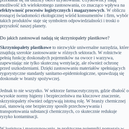
możliwość ich wielokrotnego zastosowania, co znacząco wpływa na
efektywność procesów logistycznych i magazynowych
. W obliczu
rosnącej świadomości ekologicznej wśród konsumentów i firm, wybór
takich produktów staje się symbolem odpowiedzialności i troski o
przyszłość naszej planety.
Do jakich zastosowań nadają się skrzyniopalety plastikowe?
Skrzyniopalety plastikowe
to niezwykle uniwersalne narzędzia, które
znajdują szerokie zastosowanie w różnych sektorach. W rolnictwie
pełnią funkcję doskonałych pojemników na owoce i warzywa,
zapewniając nie tylko skuteczną wentylację, ale również ochronę
przed uszkodzeniami. Dzięki zastosowaniu materiałów spełniających
rygorystyczne standardy sanitarno-epidemiologiczne, sprawdzają się
doskonale w branży spożywczej.
Jednak to nie wszystko. W sektorze farmaceutycznym, gdzie dbałość o
wysokie normy higieny i bezpieczeństwa ma kluczowe znaczenie,
skrzyniopalety również odgrywają istotną rolę. W branży chemicznej
zaś, stanowią one bezpieczny sposób przechowywania i
transportowania substancji chemicznych, co skutecznie redukuje
ryzyko kontaminacji.
W logistyce i magazynowaniu, te praktyczne pojemniki pomagają w