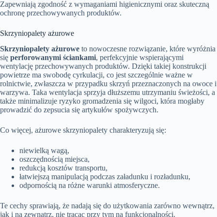
Zapewniają zgodność z wymaganiami higienicznymi oraz skuteczną
ochronę przechowywanych produktów.
Skrzyniopalety ażurowe
Skrzyniopalety ażurowe
to nowoczesne rozwiązanie, które wyróżnia
się
perforowanymi ściankami
, perfekcyjnie wspierającymi
wentylację przechowywanych produktów. Dzięki takiej konstrukcji
powietrze ma swobodę cyrkulacji, co jest szczególnie ważne w
rolnictwie, zwłaszcza w przypadku skrzyń przeznaczonych na owoce i
warzywa. Taka wentylacja sprzyja dłuższemu utrzymaniu świeżości, a
także minimalizuje ryzyko gromadzenia się wilgoci, która mogłaby
prowadzić do zepsucia się artykułów spożywczych.
Co więcej, ażurowe skrzyniopalety charakteryzują się:
niewielką wagą,
oszczędnością miejsca,
redukcją kosztów transportu,
łatwiejszą manipulacją podczas załadunku i rozładunku,
odpornością na różne warunki atmosferyczne.
Te cechy sprawiają, że nadają się do użytkowania zarówno wewnątrz,
jak i na zewnątrz, nie tracąc przy tym na funkcjonalności.