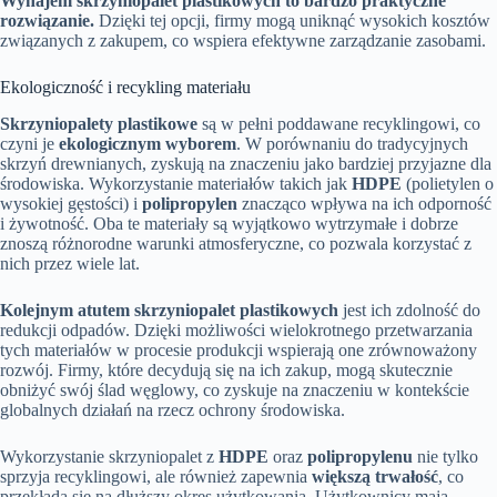
Wynajem skrzyniopalet plastikowych to bardzo praktyczne
rozwiązanie.
Dzięki tej opcji, firmy mogą uniknąć wysokich kosztów
związanych z zakupem, co wspiera efektywne zarządzanie zasobami.
Ekologiczność i recykling materiału
Skrzyniopalety plastikowe
są w pełni poddawane recyklingowi, co
czyni je
ekologicznym wyborem
. W porównaniu do tradycyjnych
skrzyń drewnianych, zyskują na znaczeniu jako bardziej przyjazne dla
środowiska. Wykorzystanie materiałów takich jak
HDPE
(polietylen o
wysokiej gęstości) i
polipropylen
znacząco wpływa na ich odporność
i żywotność. Oba te materiały są wyjątkowo wytrzymałe i dobrze
znoszą różnorodne warunki atmosferyczne, co pozwala korzystać z
nich przez wiele lat.
Kolejnym atutem skrzyniopalet plastikowych
jest ich zdolność do
redukcji odpadów. Dzięki możliwości wielokrotnego przetwarzania
tych materiałów w procesie produkcji wspierają one zrównoważony
rozwój. Firmy, które decydują się na ich zakup, mogą skutecznie
obniżyć swój ślad węglowy, co zyskuje na znaczeniu w kontekście
globalnych działań na rzecz ochrony środowiska.
Wykorzystanie skrzyniopalet z
HDPE
oraz
polipropylenu
nie tylko
sprzyja recyklingowi, ale również zapewnia
większą trwałość
, co
przekłada się na dłuższy okres użytkowania. Użytkownicy mają