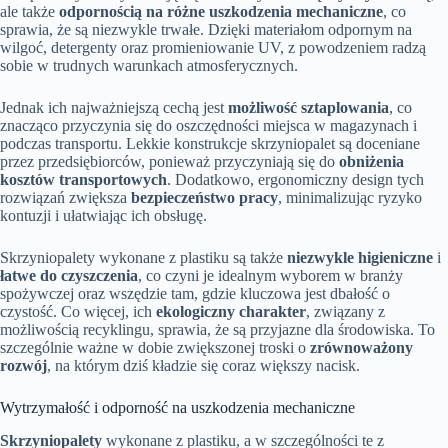
ale także
odpornością na różne uszkodzenia mechaniczne
, co
sprawia, że są niezwykle trwałe. Dzięki materiałom odpornym na
wilgoć, detergenty oraz promieniowanie UV, z powodzeniem radzą
sobie w trudnych warunkach atmosferycznych.
Jednak ich najważniejszą cechą jest
możliwość sztaplowania
, co
znacząco przyczynia się do oszczędności miejsca w magazynach i
podczas transportu. Lekkie konstrukcje skrzyniopalet są doceniane
przez przedsiębiorców, ponieważ przyczyniają się do
obniżenia
kosztów transportowych
. Dodatkowo, ergonomiczny design tych
rozwiązań zwiększa
bezpieczeństwo pracy
, minimalizując ryzyko
kontuzji i ułatwiając ich obsługę.
Skrzyniopalety wykonane z plastiku są także
niezwykle higieniczne
i
łatwe do czyszczenia
, co czyni je idealnym wyborem w branży
spożywczej oraz wszędzie tam, gdzie kluczowa jest dbałość o
czystość. Co więcej, ich
ekologiczny charakter
, związany z
możliwością recyklingu, sprawia, że są przyjazne dla środowiska. To
szczególnie ważne w dobie zwiększonej troski o
zrównoważony
rozwój
, na którym dziś kładzie się coraz większy nacisk.
Wytrzymałość i odporność na uszkodzenia mechaniczne
Skrzyniopalety
wykonane z plastiku, a w szczególności te z