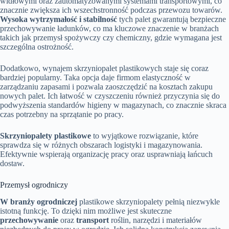
widłowymi oraz zautomatyzowanymi systemami transportowymi, co
znacznie zwiększa ich wszechstronność podczas przewozu towarów.
Wysoka wytrzymałość i stabilność
tych palet gwarantują bezpieczne
przechowywanie ładunków, co ma kluczowe znaczenie w branżach
takich jak przemysł spożywczy czy chemiczny, gdzie wymagana jest
szczególna ostrożność.
Dodatkowo, wynajem skrzyniopalet plastikowych staje się coraz
bardziej popularny. Taka opcja daje firmom elastyczność w
zarządzaniu zapasami i pozwala zaoszczędzić na kosztach zakupu
nowych palet. Ich łatwość w czyszczeniu również przyczynia się do
podwyższenia standardów higieny w magazynach, co znacznie skraca
czas potrzebny na sprzątanie po pracy.
Skrzyniopalety plastikowe
to wyjątkowe rozwiązanie, które
sprawdza się w różnych obszarach logistyki i magazynowania.
Efektywnie wspierają organizację pracy oraz usprawniają łańcuch
dostaw.
Przemysł ogrodniczy
W branży ogrodniczej
plastikowe skrzyniopalety pełnią niezwykle
istotną funkcję. To dzięki nim możliwe jest skuteczne
przechowywanie
oraz
transport
roślin, narzędzi i materiałów