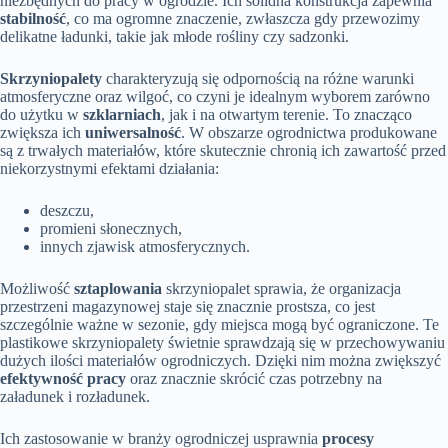
niezbędnych do pracy w ogrodzie. Ich solidna konstrukcja zapewnia
stabilność
, co ma ogromne znaczenie, zwłaszcza gdy przewozimy
delikatne ładunki, takie jak młode rośliny czy sadzonki.
Skrzyniopalety
charakteryzują się odpornością na różne warunki
atmosferyczne oraz wilgoć, co czyni je idealnym wyborem zarówno
do użytku w
szklarniach
, jak i na otwartym terenie. To znacząco
zwiększa ich
uniwersalność
. W obszarze ogrodnictwa produkowane
są z trwałych materiałów, które skutecznie chronią ich zawartość przed
niekorzystnymi efektami działania:
deszczu,
promieni słonecznych,
innych zjawisk atmosferycznych.
Możliwość
sztaplowania
skrzyniopalet sprawia, że organizacja
przestrzeni magazynowej staje się znacznie prostsza, co jest
szczególnie ważne w sezonie, gdy miejsca mogą być ograniczone. Te
plastikowe skrzyniopalety świetnie sprawdzają się w przechowywaniu
dużych ilości materiałów ogrodniczych. Dzięki nim można zwiększyć
efektywność pracy
oraz znacznie skrócić czas potrzebny na
załadunek i rozładunek.
Ich zastosowanie w branży ogrodniczej usprawnia
procesy