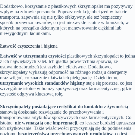
Dodatkowo, korzystanie z plastikowych skrzyniopalet ma pozytywny
wpływ na zdrowie personelu. Poprzez redukcję obciążeń w trakcie
transportu, zapewnia się nie tylko efektywny, ale też bezpieczny
sposób przewozu towarów, co jest niezwykle istotne w branżach, w
których na porządku dziennym jest manewrowanie ciężkimi lub
niewygodnymi ładunkami.
Łatwość czyszczenia i higiena
Łatwość w utrzymaniu czystości
plastikowych skrzyniopalet to jedna
z ich największych zalet. Ich gładka powierzchnia sprawia, że
usuwanie zabrudzeń jest szybkie i efektywne. Dodatkowo,
skrzyniopalety wykazują odporność na różnego rodzaju detergenty
oraz wilgoć, co znacznie ułatwia ich pielęgnację. Dzięki temu,
utrzymanie wysokich standardów higieny
staje się prostsze, co jest
szczególnie istotne w branży spożywczej oraz farmaceutycznej, gdzie
czystość odgrywa kluczową rolę.
Skrzyniopalety posiadające certyfikat do kontaktu z żywnością
stanowią doskonałe rozwiązanie do przechowywania i
transportowania artykułów spożywczych oraz farmaceutycznych. Co
istotne,
nie wymagają one impregnacji
, co jeszcze bardziej upraszcza
ich użytkowanie. Takie właściwości przyczyniają się do podniesienia
poziomu
bezpieczeństwa przechowywanych produktów
, co jest