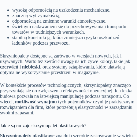
wysoką odpornością na uszkodzenia mechaniczne,
znaczną wytrzymałością,
odpornością na zmienne warunki atmosferyczne.
świetnym nadawaniem się do przechowywania i transportu
towarów w trudniejszych warunkach.
stabilną konstrukcją, która zmniejsza ryzyko uszkodzeń
ładunków podczas przewozu.
Skrzyniopalety dostępne są zarówno w wersjach nowych, jak i
używanych. Warto też zwrócić uwagę na ich żywe kolory, takie jak
czerwień
i
niebieski
, oraz systemy sztaplowania, które ułatwiają
optymalne wykorzystanie przestrzeni w magazynie.
W kontekście procesów technologicznych, skrzyniopalety znacząco
przyczyniają się do zwiększenia efektywności operacyjnej. Ich lekka
budowa pozwala na łatwiejszą manipulację podczas transportu. Co
więcej,
możliwość wynajmu
tych pojemników czyni je praktycznym
rozwiązaniem dla firm, które potrzebują elastyczności w zarządzaniu
swoimi zapasami.
Jakie są rodzaje skrzyniopalet plastikowych?
Skrzyniopalety plastikowe
znajdują szerokie zastosowanie w wielu