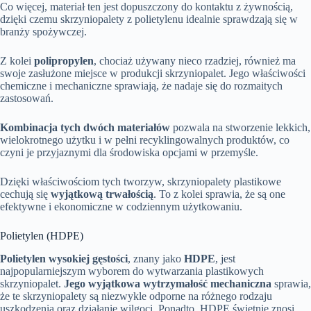
Co więcej, materiał ten jest dopuszczony do kontaktu z żywnością,
dzięki czemu skrzyniopalety z polietylenu idealnie sprawdzają się w
branży spożywczej.
Z kolei
polipropylen
, chociaż używany nieco rzadziej, również ma
swoje zasłużone miejsce w produkcji skrzyniopalet. Jego właściwości
chemiczne i mechaniczne sprawiają, że nadaje się do rozmaitych
zastosowań.
Kombinacja tych dwóch materiałów
pozwala na stworzenie lekkich,
wielokrotnego użytku i w pełni recyklingowalnych produktów, co
czyni je przyjaznymi dla środowiska opcjami w przemyśle.
Dzięki właściwościom tych tworzyw, skrzyniopalety plastikowe
cechują się
wyjątkową trwałością
. To z kolei sprawia, że są one
efektywne i ekonomiczne w codziennym użytkowaniu.
Polietylen (HDPE)
Polietylen wysokiej gęstości
, znany jako
HDPE
, jest
najpopularniejszym wyborem do wytwarzania plastikowych
skrzyniopalet.
Jego wyjątkowa wytrzymałość mechaniczna
sprawia,
że te skrzyniopalety są niezwykle odporne na różnego rodzaju
uszkodzenia oraz działanie wilgoci. Ponadto, HDPE świetnie znosi