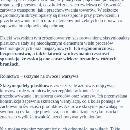
organizacji przestrzeni, co z kolei znacząco zwiększa efektywność
zarówno transportu, jak i przechowywania towarów. W sektorze
ogrodniczym skrzyniopalety są niezastąpione przy przewożeniu i
przechowywaniu roślin oraz materiałów potrzebnych do upraw, co
zapewnia im odpowiednią ochronę.
Dzięki wszystkim tym zróżnicowanym zastosowaniom, skrzyniopalety
plastikowe stały się nieodłącznym elementem wielu procesów
technologicznych oraz magazynowych.
Ich ergonomiczność,
bezpieczeństwo, a także łatwość w utrzymaniu czystości
sprawiają, że zyskują one coraz większe uznanie w różnych
branżach.
Rolnictwo – skrzynie na owoce i warzywa
Skrzyniopalety plastikowe
, zwłaszcza te ażurowe, odgrywają
kluczową rolę w rolnictwie, szczególnie w kontekście
przechowywania i transportu owoców oraz warzyw. Ich przemyślana
konstrukcja zapewnia skuteczną wentylację, co z kolei pomaga w
zachowaniu świeżości produktów. Ażurowe skrzynie pozwalają na
swobodną cyrkulację powietrza, co minimalizuje ryzyko psucia i
znacząco wydłuża trwałość przechowywanych plonów.
Nie można również zapomnieć o ich odporności na wilgoć. Takie