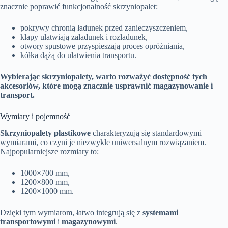
znacznie poprawić funkcjonalność skrzyniopalet:
pokrywy chronią ładunek przed zanieczyszczeniem,
klapy ułatwiają załadunek i rozładunek,
otwory spustowe przyspieszają proces opróżniania,
kółka dążą do ułatwienia transportu.
Wybierając skrzyniopalety, warto rozważyć dostępność tych
akcesoriów, które mogą znacznie usprawnić magazynowanie i
transport.
Wymiary i pojemność
Skrzyniopalety plastikowe
charakteryzują się standardowymi
wymiarami, co czyni je niezwykle uniwersalnym rozwiązaniem.
Najpopularniejsze rozmiary to:
1000×700 mm,
1200×800 mm,
1200×1000 mm.
Dzięki tym wymiarom, łatwo integrują się z
systemami
transportowymi
i
magazynowymi
.