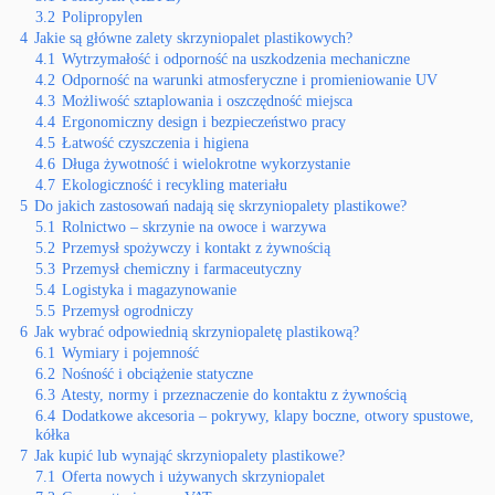
3.2
Polipropylen
4
Jakie są główne zalety skrzyniopalet plastikowych?
4.1
Wytrzymałość i odporność na uszkodzenia mechaniczne
4.2
Odporność na warunki atmosferyczne i promieniowanie UV
4.3
Możliwość sztaplowania i oszczędność miejsca
4.4
Ergonomiczny design i bezpieczeństwo pracy
4.5
Łatwość czyszczenia i higiena
4.6
Długa żywotność i wielokrotne wykorzystanie
4.7
Ekologiczność i recykling materiału
5
Do jakich zastosowań nadają się skrzyniopalety plastikowe?
5.1
Rolnictwo – skrzynie na owoce i warzywa
5.2
Przemysł spożywczy i kontakt z żywnością
5.3
Przemysł chemiczny i farmaceutyczny
5.4
Logistyka i magazynowanie
5.5
Przemysł ogrodniczy
6
Jak wybrać odpowiednią skrzyniopaletę plastikową?
6.1
Wymiary i pojemność
6.2
Nośność i obciążenie statyczne
6.3
Atesty, normy i przeznaczenie do kontaktu z żywnością
6.4
Dodatkowe akcesoria – pokrywy, klapy boczne, otwory spustowe,
kółka
7
Jak kupić lub wynająć skrzyniopalety plastikowe?
7.1
Oferta nowych i używanych skrzyniopalet