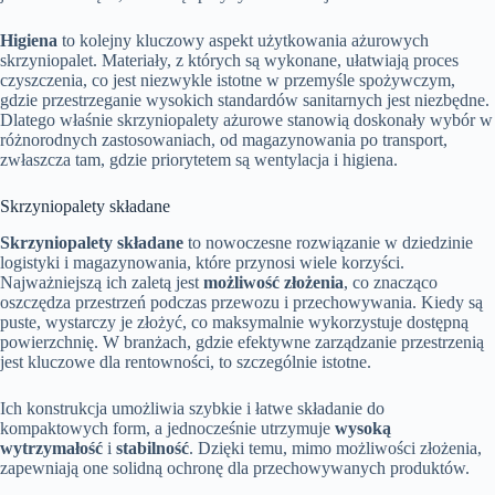
Higiena
to kolejny kluczowy aspekt użytkowania ażurowych
skrzyniopalet. Materiały, z których są wykonane, ułatwiają proces
czyszczenia, co jest niezwykle istotne w przemyśle spożywczym,
gdzie przestrzeganie wysokich standardów sanitarnych jest niezbędne.
Dlatego właśnie skrzyniopalety ażurowe stanowią doskonały wybór w
różnorodnych zastosowaniach, od magazynowania po transport,
zwłaszcza tam, gdzie priorytetem są wentylacja i higiena.
Skrzyniopalety składane
Skrzyniopalety składane
to nowoczesne rozwiązanie w dziedzinie
logistyki i magazynowania, które przynosi wiele korzyści.
Najważniejszą ich zaletą jest
możliwość złożenia
, co znacząco
oszczędza przestrzeń podczas przewozu i przechowywania. Kiedy są
puste, wystarczy je złożyć, co maksymalnie wykorzystuje dostępną
powierzchnię. W branżach, gdzie efektywne zarządzanie przestrzenią
jest kluczowe dla rentowności, to szczególnie istotne.
Ich konstrukcja umożliwia szybkie i łatwe składanie do
kompaktowych form, a jednocześnie utrzymuje
wysoką
wytrzymałość
i
stabilność
. Dzięki temu, mimo możliwości złożenia,
zapewniają one solidną ochronę dla przechowywanych produktów.