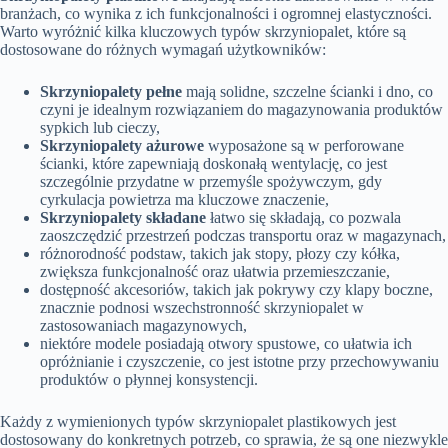
branżach, co wynika z ich funkcjonalności i ogromnej elastyczności.
Warto wyróżnić kilka kluczowych typów skrzyniopalet, które są
dostosowane do różnych wymagań użytkowników:
Skrzyniopalety pełne
mają solidne, szczelne ścianki i dno, co
czyni je idealnym rozwiązaniem do magazynowania produktów
sypkich lub cieczy,
Skrzyniopalety ażurowe
wyposażone są w perforowane
ścianki, które zapewniają doskonałą wentylację, co jest
szczególnie przydatne w przemyśle spożywczym, gdy
cyrkulacja powietrza ma kluczowe znaczenie,
Skrzyniopalety składane
łatwo się składają, co pozwala
zaoszczędzić przestrzeń podczas transportu oraz w magazynach,
różnorodność podstaw, takich jak stopy, płozy czy kółka,
zwiększa funkcjonalność oraz ułatwia przemieszczanie,
dostępność akcesoriów, takich jak pokrywy czy klapy boczne,
znacznie podnosi wszechstronność skrzyniopalet w
zastosowaniach magazynowych,
niektóre modele posiadają otwory spustowe, co ułatwia ich
opróżnianie i czyszczenie, co jest istotne przy przechowywaniu
produktów o płynnej konsystencji.
Każdy z wymienionych typów skrzyniopalet plastikowych jest
dostosowany do konkretnych potrzeb, co sprawia, że są one niezwykle