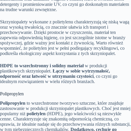
detergenty i promieniowanie UV, co czyni go doskonałym materiałem
na trudne warunki zewnętrzne.
Skrzyniopalety wykonane z polietylenu charakteryzują się niską wagą
oraz wysoką trwałością, co znacznie ułatwia ich transport i
przechowywanie. Dzięki prostocie w czyszczeniu, materiał ten
zapewnia odpowiednią higienę, co jest szczególnie istotne w branży
spożywczej, gdzie ważny jest kontakt z żywnością. Warto również
wspomnieć, że polietylen jest w pełni podlegający recyklingowi, co
podkreśla ekologiczny aspekt korzystania z tych skrzyniopalet.
HDPE to wszechstronny i solidny materiał
w produkcji
plastikowych skrzyniopalet.
Łączy w sobie wytrzymałość,
odporność oraz łatwość w utrzymaniu czystości
, co czyni go
idealnym rozwiązaniem w wielu różnych branżach.
Polipropylen
Polipropylen
to wszechstronne tworzywo sztuczne, które znajduje
zastosowanie w produkcji skrzyniopalet plastikowych. Choć jest mniej
popularny niż
polietylen
(HDPE), jego właściwości są niezwykle
cenne. Charakteryzuje się znakomitą odpornością chemiczną, co
sprawia, że idealnie nadaje się do przechowywania różnych substancji,
w tym niebezpiecznych chemikaliów.
Dodatkowo, cechuje go