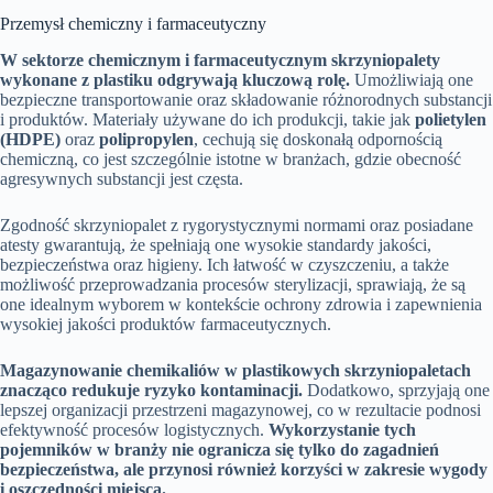
Przemysł chemiczny i farmaceutyczny
W sektorze chemicznym i farmaceutycznym skrzyniopalety
wykonane z plastiku odgrywają kluczową rolę.
Umożliwiają one
bezpieczne transportowanie oraz składowanie różnorodnych substancji
i produktów. Materiały używane do ich produkcji, takie jak
polietylen
(HDPE)
oraz
polipropylen
, cechują się doskonałą odpornością
chemiczną, co jest szczególnie istotne w branżach, gdzie obecność
agresywnych substancji jest częsta.
Zgodność skrzyniopalet z rygorystycznymi normami oraz posiadane
atesty gwarantują, że spełniają one wysokie standardy jakości,
bezpieczeństwa oraz higieny. Ich łatwość w czyszczeniu, a także
możliwość przeprowadzania procesów sterylizacji, sprawiają, że są
one idealnym wyborem w kontekście ochrony zdrowia i zapewnienia
wysokiej jakości produktów farmaceutycznych.
Magazynowanie chemikaliów w plastikowych skrzyniopaletach
znacząco redukuje ryzyko kontaminacji.
Dodatkowo, sprzyjają one
lepszej organizacji przestrzeni magazynowej, co w rezultacie podnosi
efektywność procesów logistycznych.
Wykorzystanie tych
pojemników w branży nie ogranicza się tylko do zagadnień
bezpieczeństwa, ale przynosi również korzyści w zakresie wygody
i oszczędności miejsca.