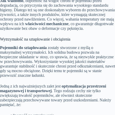
Jak wiadomo
, odporność na wilgoć chroni te pojemniki przed
degradacją, co przyczynia się do zachowania wysokiego standardu
higieny. Dlatego też są one doskonałym wyborem do przechowywania
żywności, a także innych produktów, które wymagają skutecznej
ochrony przed nawilżeniem. Co więcej, wahania temperatury nie mają
wpływu na ich
właściwości mechaniczne
, co gwarantuje długotrwałe
użytkowanie bez obaw o deformacje czy pęknięcia.
Wytrzymałość na sztaplowanie i obciążenia
Pojemniki do sztaplowania
zostały stworzone z myślą o
maksymalnej wytrzymałości. Ich solidna budowa pozwala na
bezpieczne układanie w stosy, co sprawia, że są niezwykle praktyczne
w przechowywaniu. Wykorzystanie wysokiej jakości materiałów
gwarantuje stabilność i skutecznie chroni przed odkształceniami, nawet
gdy są mocno obciążone. Dzięki temu te pojemniki są w stanie
przewozić znaczne ładunki.
Jedną z ich najważniejszych zalet jest
optymalizacja przestrzeni
magazynowej i transportowej
. Tego rodzaju cechy nie tylko
zwiększają trwałość pojemników, ale również skutecznie
zabezpieczają przechowywane towary przed uszkodzeniami. Należy
pamiętać, że: