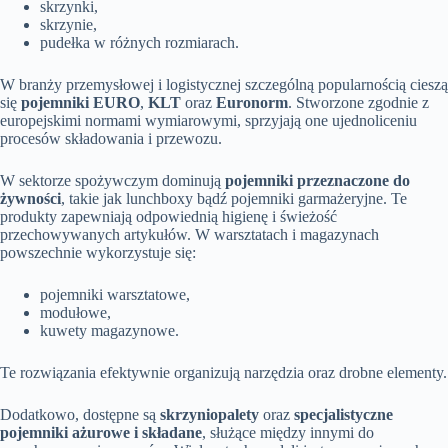
skrzynki,
skrzynie,
pudełka w różnych rozmiarach.
W branży przemysłowej i logistycznej szczególną popularnością cieszą
się
pojemniki EURO
,
KLT
oraz
Euronorm
. Stworzone zgodnie z
europejskimi normami wymiarowymi, sprzyjają one ujednoliceniu
procesów składowania i przewozu.
W sektorze spożywczym dominują
pojemniki przeznaczone do
żywności
, takie jak lunchboxy bądź pojemniki garmażeryjne. Te
produkty zapewniają odpowiednią higienę i świeżość
przechowywanych artykułów. W warsztatach i magazynach
powszechnie wykorzystuje się:
pojemniki warsztatowe,
modułowe,
kuwety magazynowe.
Te rozwiązania efektywnie organizują narzędzia oraz drobne elementy.
Dodatkowo, dostępne są
skrzyniopalety
oraz
specjalistyczne
pojemniki ażurowe i składane
, służące między innymi do