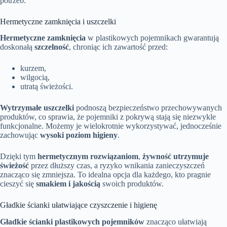
potrzeb.
Hermetyczne zamknięcia i uszczelki
Hermetyczne zamknięcia
w plastikowych pojemnikach gwarantują
doskonałą
szczelność
, chroniąc ich zawartość przed:
kurzem,
wilgocią,
utratą świeżości.
Wytrzymałe uszczelki
podnoszą bezpieczeństwo przechowywanych
produktów, co sprawia, że pojemniki z pokrywą stają się niezwykle
funkcjonalne. Możemy je wielokrotnie wykorzystywać, jednocześnie
zachowując
wysoki poziom higieny
.
Dzięki tym
hermetycznym rozwiązaniom
,
żywność utrzymuje
świeżość
przez dłuższy czas, a ryzyko wnikania zanieczyszczeń
znacząco się zmniejsza. To idealna opcja dla każdego, kto pragnie
cieszyć się
smakiem i jakością
swoich produktów.
Gładkie ścianki ułatwiające czyszczenie i higienę
Gładkie ścianki plastikowych pojemników
znacząco ułatwiają