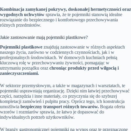
Kombinacja zamykanej pokrywy, doskonałej hermetyczności oraz
wygodnych uchwytów
sprawia, że te pojemniki stanowią idealne
rozwiązanie do bezpiecznego i komfortowego przechowywania
różnych przedmiotów.
Jakie zastosowanie mają pojemniki plastikowe?
Pojemniki plastikowe
znajdują zastosowanie w różnych aspektach
naszego życia, zarówno w codziennych czynnościach, jak i w
profesjonalnych środowiskach. W domowych kuchniach pełnią
kluczową rolę w przechowywaniu żywności, pomagając w
utrzymaniu porządku oraz
chroniąc produkty przed wilgocią i
zanieczyszczeniami.
W sektorze przemysłowym, a także w magazynach i warsztatach, te
pojemniki usprawniają organizację. Dzięki nim łatwiej przechowywać
części, narzędzia i inne materiały, co przyczynia się do szybszej
kompletacji zamówień i pulpitu pracy. Oprócz tego, ich konstrukcja
umożliwia
bezpieczny transport różnych towarów.
Bogata oferta
wzorów i rozmiarów sprawia, że łatwo je dopasować do
indywidualnych potrzeb użytkowników.
W branży gastronomicznej pojemniki na wynos oraz te przeznaczone