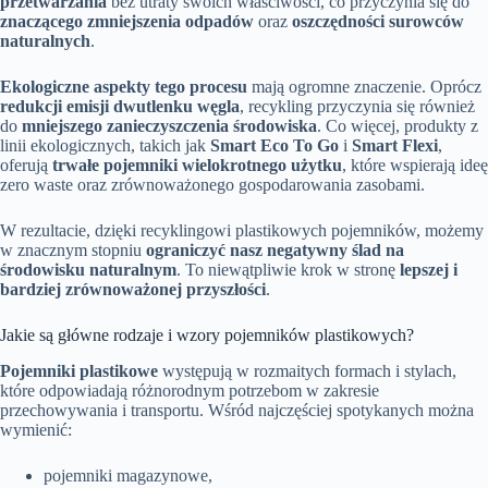
przetwarzania
bez utraty swoich właściwości, co przyczynia się do
znaczącego zmniejszenia odpadów
oraz
oszczędności surowców
naturalnych
.
Ekologiczne aspekty tego procesu
mają ogromne znaczenie. Oprócz
redukcji emisji dwutlenku węgla
, recykling przyczynia się również
do
mniejszego zanieczyszczenia środowiska
. Co więcej, produkty z
linii ekologicznych, takich jak
Smart Eco To Go
i
Smart Flexi
,
oferują
trwałe pojemniki wielokrotnego użytku
, które wspierają ideę
zero waste oraz zrównoważonego gospodarowania zasobami.
W rezultacie, dzięki recyklingowi plastikowych pojemników, możemy
w znacznym stopniu
ograniczyć nasz negatywny ślad na
środowisku naturalnym
. To niewątpliwie krok w stronę
lepszej i
bardziej zrównoważonej przyszłości
.
Jakie są główne rodzaje i wzory pojemników plastikowych?
Pojemniki plastikowe
występują w rozmaitych formach i stylach,
które odpowiadają różnorodnym potrzebom w zakresie
przechowywania i transportu. Wśród najczęściej spotykanych można
wymienić:
pojemniki magazynowe,