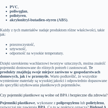
PVC
,
poliwęglan
,
polistyren
,
akrylonitryl-butadien-styren (ABS)
.
Każdy z tych materiałów nadaje produktom różne właściwości, takie
jak:
przezroczystość,
sztywność,
odporność na wysokie temperatury.
Dzięki szerokiemu wachlarzowi tworzyw sztucznych, można znaleźć
pojemniki dostosowane do różnych potrzeb i zastosowań.
Te
produkty znajdują swoje miejsce zarówno w gospodarstwach
domowych, jak i w przemyśle.
Warto podkreślić, że wszystkie
wymienione materiały są wysokiej jakości i odpowiednio dopasowane
do specyfiki użytkowania plastikowych pojemników.
Czy pojemniki plastikowe są wolne od BPA i bezpieczne dla zdrowia?
Pojemniki plastikowe
, wykonane z
polipropylenu
lub
polietylenu
,
zazwyczaj nie zawierają
BPA
. Co to w praktyce oznacza?
Bisfenol A
,