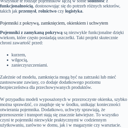
Wszystkie te rodzaje pojemników łączą w sobie
solidność
z
funkcjonalnością
, dostosowując się do potrzeb różnych sektorów,
takich jak
przemysł
,
rolnictwo
czy
logistyka
.
Pojemniki z pokrywą, zamknięciem, okienkiem i uchwytem
Pojemniki z zamykaną pokrywą
są niezwykle funkcjonalne dzięki
wiekom, które często posiadają uszczelki. Taki projekt skutecznie
chroni zawartość przed:
kurzem,
wilgocią,
zanieczyszczeniami.
Zależnie od modelu, zamknięcia mogą być na zatrzaski lub mieć
zastosowane zawiasy, co dodaje dodatkowego poziomu
bezpieczeństwa dla przechowywanych produktów.
W przypadku modeli wyposażonych w przezroczyste okienka, szybko
można sprawdzić, co znajduje się w środku, unikając konieczności
otwierania pojemnika. Dodatkowo, uchwyty sprawiają, że
przenoszenie i transport stają się znacznie łatwiejsze. To wszystko
czyni te pojemniki niezwykle praktycznymi w codziennym
użytkowaniu, zarówno w domu, jak i w magazynie czy warsztacie.