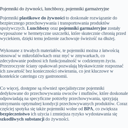
Pojemniki do żywności, lunchboxy, pojemniki garmażeryjne
Pojemniki
plastikowe do żywności
to doskonałe rozwiązanie do
bezpiecznego przechowywania i transportowania produktów
spożywczych.
Lunchboxy
oraz
pojemniki garmażeryjne
zostały
wyposażone w hermetyczne uszczelki, które skutecznie chronią przed
wyciekiem, dzięki temu jedzenie zachowuje świeżość na dłużej.
Wykonane z trwałych materiałów, te pojemniki można z łatwością
stosować w mikrofalówkach oraz myć w zmywarkach, co
zdecydowanie podnosi ich funkcjonalność w codziennym życiu.
Przezroczyste ściany opakowań pozwalają błyskawicznie rozpoznać
ich zawartość bez konieczności otwierania, co jest kluczowe w
kontekście cateringu czy gastronomii.
Co więcej, dostępne są również specjalistyczne pojemniki
dedykowane do przechowywania owoców i mufinów, które doskonale
odpowiadają na specyficzne potrzeby przechowywania, sprzyjają
utrzymaniu optymalnej kondycji przechowywanych produktów. Coraz
częściej spotyka się także pojemniki wolne od
BPA
, co zwiększa
bezpieczeństwo
ich użycia i zmniejsza ryzyko wydostawania się
szkodliwych substancji
do żywności.