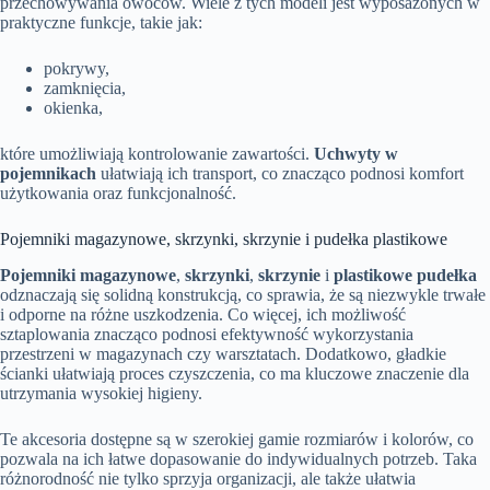
przechowywania owoców. Wiele z tych modeli jest wyposażonych w
praktyczne funkcje, takie jak:
pokrywy,
zamknięcia,
okienka,
które umożliwiają kontrolowanie zawartości.
Uchwyty w
pojemnikach
ułatwiają ich transport, co znacząco podnosi komfort
użytkowania oraz funkcjonalność.
Pojemniki magazynowe, skrzynki, skrzynie i pudełka plastikowe
Pojemniki magazynowe
,
skrzynki
,
skrzynie
i
plastikowe pudełka
odznaczają się solidną konstrukcją, co sprawia, że są niezwykle trwałe
i odporne na różne uszkodzenia. Co więcej, ich możliwość
sztaplowania znacząco podnosi efektywność wykorzystania
przestrzeni w magazynach czy warsztatach. Dodatkowo, gładkie
ścianki ułatwiają proces czyszczenia, co ma kluczowe znaczenie dla
utrzymania wysokiej higieny.
Te akcesoria dostępne są w szerokiej gamie rozmiarów i kolorów, co
pozwala na ich łatwe dopasowanie do indywidualnych potrzeb. Taka
różnorodność nie tylko sprzyja organizacji, ale także ułatwia