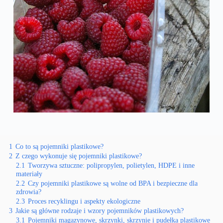
1
Co to są pojemniki plastikowe?
2
Z czego wykonuje się pojemniki plastikowe?
2.1
Tworzywa sztuczne: polipropylen, polietylen, HDPE i inne
materiały
2.2
Czy pojemniki plastikowe są wolne od BPA i bezpieczne dla
zdrowia?
2.3
Proces recyklingu i aspekty ekologiczne
3
Jakie są główne rodzaje i wzory pojemników plastikowych?
3.1
Pojemniki magazynowe, skrzynki, skrzynie i pudełka plastikowe