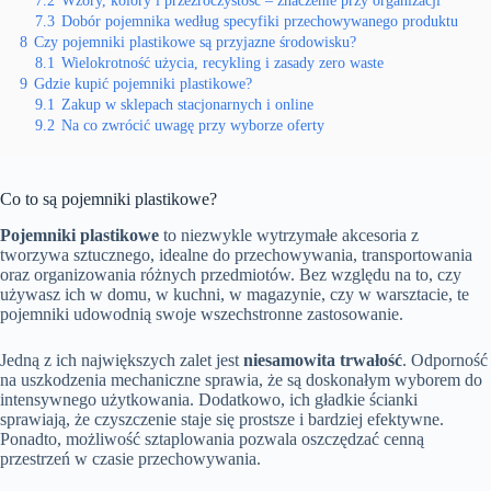
7.2
Wzory, kolory i przezroczystość – znaczenie przy organizacji
7.3
Dobór pojemnika według specyfiki przechowywanego produktu
8
Czy pojemniki plastikowe są przyjazne środowisku?
8.1
Wielokrotność użycia, recykling i zasady zero waste
9
Gdzie kupić pojemniki plastikowe?
9.1
Zakup w sklepach stacjonarnych i online
9.2
Na co zwrócić uwagę przy wyborze oferty
Co to są pojemniki plastikowe?
Pojemniki plastikowe
to niezwykle wytrzymałe akcesoria z
tworzywa sztucznego, idealne do przechowywania, transportowania
oraz organizowania różnych przedmiotów. Bez względu na to, czy
używasz ich w domu, w kuchni, w magazynie, czy w warsztacie, te
pojemniki udowodnią swoje wszechstronne zastosowanie.
Jedną z ich największych zalet jest
niesamowita trwałość
. Odporność
na uszkodzenia mechaniczne sprawia, że są doskonałym wyborem do
intensywnego użytkowania. Dodatkowo, ich gładkie ścianki
sprawiają, że czyszczenie staje się prostsze i bardziej efektywne.
Ponadto, możliwość sztaplowania pozwala oszczędzać cenną
przestrzeń w czasie przechowywania.