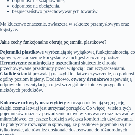
odporność na sztaplowanie,
odporność na obciążenia,
bezpieczeństwo przechowywanych towarów.
Ma kluczowe znaczenie, zwłaszcza w sektorze przemysłowym oraz
logistyce.
Jakie cechy funkcjonalne oferują pojemniki plastikowe?
Pojemniki plastikowe
wyróżniają się wyjątkową funkcjonalnością, co
sprawia, że codzienne korzystanie z nich jest znacznie prostsze.
Hermetyczne zamknięcia z uszczelkami
skutecznie chronią
przechowywane przedmioty przed wilgocią i zanieczyszczeniami.
Gładkie ścianki
pozwalają na szybkie i łatwe czyszczenie, co podnosi
ogólny poziom higieny. Dodatkowo,
otwory drenażowe
zapewniają
odpowiednią wentylację, co jest szczególnie istotne w przypadku
niektórych produktów.
Kolorowe uchwyty oraz etykiety
znacząco ułatwiają segregację,
dzięki czemu łatwiej jest utrzymać porządek. Co więcej, wiele z tych
pojemników można z powodzeniem myć w zmywarce oraz używać w
mikrofalówce, co jeszcze bardziej zwiększa komfort ich użytkowania.
Te praktyczne rozwiązania sprawiają, że plastikowe pojemniki są nie
tylko trwałe, ale również doskonale dostosowane do różnorodnych