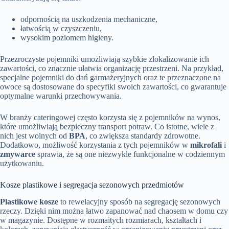
odpornością na uszkodzenia mechaniczne,
łatwością w czyszczeniu,
wysokim poziomem higieny.
Przezroczyste pojemniki umożliwiają szybkie zlokalizowanie ich
zawartości, co znacznie ułatwia organizację przestrzeni. Na przykład,
specjalne pojemniki do dań garmażeryjnych oraz te przeznaczone na
owoce są dostosowane do specyfiki swoich zawartości, co gwarantuje
optymalne warunki przechowywania.
W branży cateringowej często korzysta się z pojemników na wynos,
które umożliwiają bezpieczny transport potraw. Co istotne, wiele z
nich jest wolnych od
BPA
, co zwiększa standardy zdrowotne.
Dodatkowo, możliwość korzystania z tych pojemników w
mikrofali
i
zmywarce
sprawia, że są one niezwykle funkcjonalne w codziennym
użytkowaniu.
Kosze plastikowe i segregacja sezonowych przedmiotów
Plastikowe kosze
to rewelacyjny sposób na segregację sezonowych
rzeczy. Dzięki nim można łatwo zapanować nad chaosem w domu czy
w magazynie. Dostępne w rozmaitych rozmiarach, kształtach i