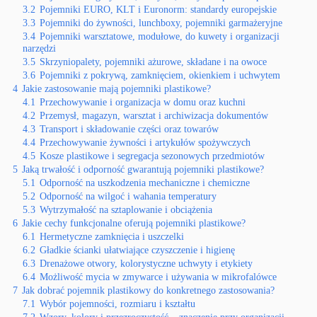
3.2
Pojemniki EURO, KLT i Euronorm: standardy europejskie
3.3
Pojemniki do żywności, lunchboxy, pojemniki garmażeryjne
3.4
Pojemniki warsztatowe, modułowe, do kuwety i organizacji
narzędzi
3.5
Skrzyniopalety, pojemniki ażurowe, składane i na owoce
3.6
Pojemniki z pokrywą, zamknięciem, okienkiem i uchwytem
4
Jakie zastosowanie mają pojemniki plastikowe?
4.1
Przechowywanie i organizacja w domu oraz kuchni
4.2
Przemysł, magazyn, warsztat i archiwizacja dokumentów
4.3
Transport i składowanie części oraz towarów
4.4
Przechowywanie żywności i artykułów spożywczych
4.5
Kosze plastikowe i segregacja sezonowych przedmiotów
5
Jaką trwałość i odporność gwarantują pojemniki plastikowe?
5.1
Odporność na uszkodzenia mechaniczne i chemiczne
5.2
Odporność na wilgoć i wahania temperatury
5.3
Wytrzymałość na sztaplowanie i obciążenia
6
Jakie cechy funkcjonalne oferują pojemniki plastikowe?
6.1
Hermetyczne zamknięcia i uszczelki
6.2
Gładkie ścianki ułatwiające czyszczenie i higienę
6.3
Drenażowe otwory, kolorystyczne uchwyty i etykiety
6.4
Możliwość mycia w zmywarce i używania w mikrofalówce
7
Jak dobrać pojemnik plastikowy do konkretnego zastosowania?
7.1
Wybór pojemności, rozmiaru i kształtu