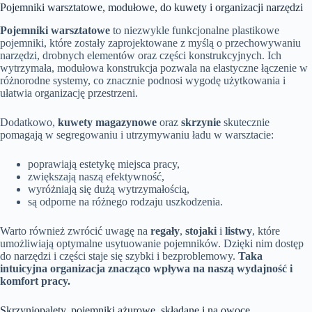
Pojemniki warsztatowe, modułowe, do kuwety i organizacji narzędzi
Pojemniki warsztatowe
to niezwykle funkcjonalne plastikowe
pojemniki, które zostały zaprojektowane z myślą o przechowywaniu
narzędzi, drobnych elementów oraz części konstrukcyjnych. Ich
wytrzymała, modułowa konstrukcja pozwala na elastyczne łączenie w
różnorodne systemy, co znacznie podnosi wygodę użytkowania i
ułatwia organizację przestrzeni.
Dodatkowo,
kuwety magazynowe
oraz
skrzynie
skutecznie
pomagają w segregowaniu i utrzymywaniu ładu w warsztacie:
poprawiają estetykę miejsca pracy,
zwiększają naszą efektywność,
wyróżniają się dużą wytrzymałością,
są odporne na różnego rodzaju uszkodzenia.
Warto również zwrócić uwagę na
regały
,
stojaki
i
listwy
, które
umożliwiają optymalne usytuowanie pojemników. Dzięki nim dostęp
do narzędzi i części staje się szybki i bezproblemowy.
Taka
intuicyjna organizacja znacząco wpływa na naszą wydajność i
komfort pracy.
Skrzyniopalety, pojemniki ażurowe, składane i na owoce