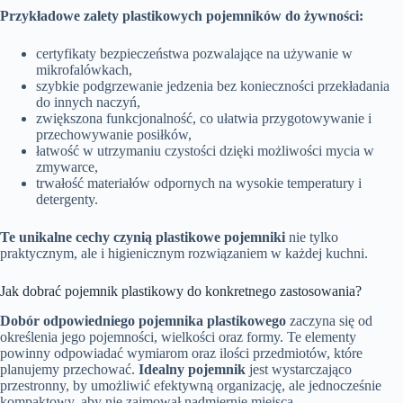
Przykładowe zalety plastikowych pojemników do żywności:
certyfikaty bezpieczeństwa pozwalające na używanie w
mikrofalówkach,
szybkie podgrzewanie jedzenia bez konieczności przekładania
do innych naczyń,
zwiększona funkcjonalność, co ułatwia przygotowywanie i
przechowywanie posiłków,
łatwość w utrzymaniu czystości dzięki możliwości mycia w
zmywarce,
trwałość materiałów odpornych na wysokie temperatury i
detergenty.
Te unikalne cechy czynią plastikowe pojemniki
nie tylko
praktycznym, ale i higienicznym rozwiązaniem w każdej kuchni.
Jak dobrać pojemnik plastikowy do konkretnego zastosowania?
Dobór odpowiedniego pojemnika plastikowego
zaczyna się od
określenia jego pojemności, wielkości oraz formy. Te elementy
powinny odpowiadać wymiarom oraz ilości przedmiotów, które
planujemy przechować.
Idealny pojemnik
jest wystarczająco
przestronny, by umożliwić efektywną organizację, ale jednocześnie
kompaktowy, aby nie zajmował nadmiernie miejsca.