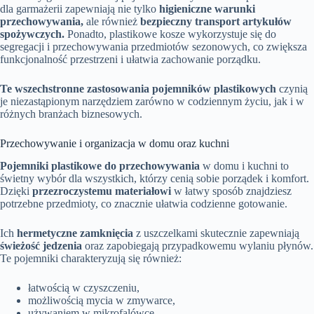
dla garmażerii zapewniają nie tylko
higieniczne warunki
przechowywania,
ale również
bezpieczny transport artykułów
spożywczych.
Ponadto, plastikowe kosze wykorzystuje się do
segregacji i przechowywania przedmiotów sezonowych, co zwiększa
funkcjonalność przestrzeni i ułatwia zachowanie porządku.
Te wszechstronne zastosowania pojemników plastikowych
czynią
je niezastąpionym narzędziem zarówno w codziennym życiu, jak i w
różnych branżach biznesowych.
Przechowywanie i organizacja w domu oraz kuchni
Pojemniki plastikowe do przechowywania
w domu i kuchni to
świetny wybór dla wszystkich, którzy cenią sobie porządek i komfort.
Dzięki
przezroczystemu materiałowi
w łatwy sposób znajdziesz
potrzebne przedmioty, co znacznie ułatwia codzienne gotowanie.
Ich
hermetyczne zamknięcia
z uszczelkami skutecznie zapewniają
świeżość jedzenia
oraz zapobiegają przypadkowemu wylaniu płynów.
Te pojemniki charakteryzują się również:
łatwością w czyszczeniu,
możliwością mycia w zmywarce,
używaniem w mikrofalówce.