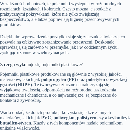
W zależności od potrzeb, te pojemniki występują w różnorodnych
rozmiarach, kształtach i kolorach. Często można je spotkać z
praktycznymi pokrywkami, które nie tylko zwiększają
bezpieczeństwo, ale także poprawiają higienę przechowywanych
produktów.
Dzięki nim wprowadzenie porządku staje się znacznie łatwiejsze, co
pozwala na efektywne zorganizowanie przestrzeni. Doskonale
sprawdzają się zarówno w przemyśle, jak i w codziennym życiu,
zyskując uznanie w wielu sytuacjach.
Z czego wykonuje się pojemniki plastikowe?
Pojemniki plastikowe produkowane są głównie z wysokiej jakości
materiałów, takich jak
polipropylen (PP)
oraz
polietylen o wysokiej
gęstości (HDPE)
. Te tworzywa sztuczne charakteryzują się
wyjątkową trwałością, odpornością na różnorodne uszkodzenia
mechaniczne i chemiczne, a co najważniejsze, są bezpieczne do
kontaktu z żywnością.
Warto dodać, że do ich produkcji korzysta się także z innych
materiałów, takich jak
PVC
,
poliweglan
,
polistyren
czy
akrylonitryl-
butadien-styren
. Każdy z tych komponentów nadaje pojemnikom
unikalne właściwości.