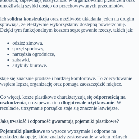
kolorach, zapewniają elastyczność w organizowaniu przestrzeni oraz
umożliwiają szybki dostęp do przechowywanych przedmiotów.
Ich
solidna konstrukcja
oraz możliwość układania jeden na drugim
sprawiają, że efektywnie wykorzystamy dostępną powierzchnię.
Dzięki tym funkcjonalnym koszom segregowanie rzeczy, takich jak:
odzież zimowa,
sprzęt sportowy,
narzędzia ogrodnicze,
zabawki,
artykuły biurowe.
staje się znacznie prostsze i bardziej komfortowe. To zdecydowanie
wspiera lepszą organizację oraz pomaga zaoszczędzić miejsce.
Co więcej, kosze plastikowe charakteryzują się
odpornością na
uszkodzenia
, co zapewnia ich
długotrwałe użytkowanie
. W
rezultacie, utrzymanie porządku staje się znacznie łatwiejsze.
Jaką trwałość i odporność gwarantują pojemniki plastikowe?
Pojemniki plastikowe
to wysoce wytrzymałe i odporne na
uszkodzenia opcje, które znalazły zastosowanie w wielu różnych