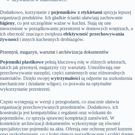
Dodatkowo, korzystanie z
pojemników z etykietami
sprzyja lepszej
organizacji produktów. Ich gładkie ścianki ułatwiają zachowanie
higieny
, co jest szczególnie ważne w kuchni. Stają się one
nieocenione w porządkowaniu przestrzeni w domowych wnętrzach, a
ich obecność znacząco zwiększa
efektywność przechowywania
żywności
i innych kuchennych drobiazgów.
Przemysł, magazyn, warsztat i archiwizacja dokumentów
Pojemniki plastikowe
pełnią kluczową rolę w różnych sektorach,
takich jak przemysł, magazyny czy warsztaty. Umożliwiają one
przechowywanie narzędzi, części zamiennych oraz różnorodnych
materiałów. Dzięki swojej
wytrzymałości
są odporne na uszkodzenia
mechaniczne i działanie wilgoci, co pozwala na optymalne
wykorzystanie przestrzeni.
Często występują w wersji z przegrodami, co znacznie ułatwia
organizację przechowywanych przedmiotów. Dodatkowo, ich
konstrukcja jest kompatybilna z regałami oraz wózkami do
pojemników, co sprzyja sprawnej kompletacji zamówień. W
kontekście archiwizacji dokumentów wykorzystuje się również
specjalistyczne pojemniki na akta. Oferują one ochronę przed kurzem
oraz uszkodzeniami, co z kolei ułatwia porządkowanie i szybki dostęp