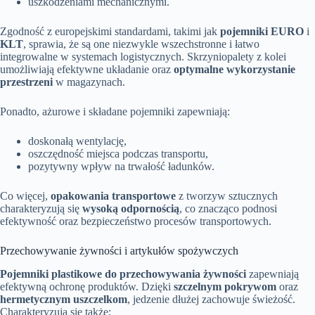
uszkodzeniami mechanicznymi.
Zgodność z europejskimi standardami, takimi jak
pojemniki EURO
i
KLT
, sprawia, że są one niezwykle wszechstronne i łatwo
integrowalne w systemach logistycznych. Skrzyniopalety z kolei
umożliwiają efektywne układanie oraz
optymalne wykorzystanie
przestrzeni
w magazynach.
Ponadto, ażurowe i składane pojemniki zapewniają:
doskonałą wentylację,
oszczędność miejsca podczas transportu,
pozytywny wpływ na trwałość ładunków.
Co więcej,
opakowania transportowe
z tworzyw sztucznych
charakteryzują się
wysoką odpornością
, co znacząco podnosi
efektywność oraz bezpieczeństwo procesów transportowych.
Przechowywanie żywności i artykułów spożywczych
Pojemniki plastikowe do przechowywania żywności
zapewniają
efektywną ochronę produktów. Dzięki
szczelnym pokrywom
oraz
hermetycznym uszczelkom
, jedzenie dłużej zachowuje świeżość.
Charakteryzują się także: