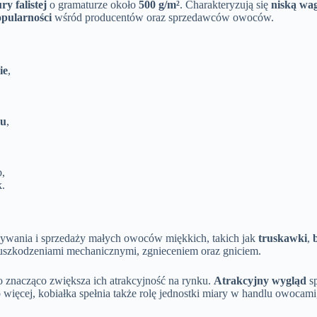
y falistej
o gramaturze około
500 g/m²
. Charakteryzują się
niską wa
opularności
wśród producentów oraz sprzedawców owoców.
ie
,
ku
,
b,
k.
owywania i sprzedaży małych owoców miękkich, takich jak
truskawki
,
 uszkodzeniami mechanicznymi, zgnieceniem oraz gniciem.
 co znacząco zwiększa ich atrakcyjność na rynku.
Atrakcyjny wygląd
sp
 więcej, kobiałka spełnia także rolę jednostki miary w handlu owocami