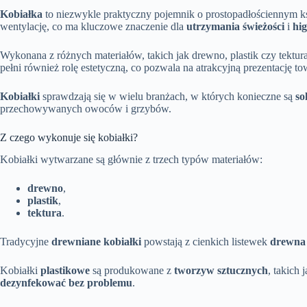
Kobiałka
to niezwykle praktyczny pojemnik o prostopadłościennym ksz
wentylację, co ma kluczowe znaczenie dla
utrzymania świeżości
i
hig
Wykonana z różnych materiałów, takich jak drewno, plastik czy tektura
pełni również rolę estetyczną, co pozwala na atrakcyjną prezentację 
Kobiałki
sprawdzają się w wielu branżach, w których konieczne są
so
przechowywanych owoców i grzybów.
Z czego wykonuje się kobiałki?
Kobiałki wytwarzane są głównie z trzech typów materiałów:
drewno
,
plastik
,
tektura
.
Tradycyjne
drewniane kobiałki
powstają z cienkich listewek
drewna 
Kobiałki
plastikowe
są produkowane z
tworzyw sztucznych
, takich 
dezynfekować bez problemu
.