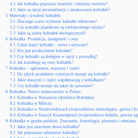
4.2
Jak kobiałka poprawia świeżość i estetykę owoców?
4.3
Jakie są opcje personalizacji i oznakowania kobiałek?
5
Materiały i trwałość kobiałek
5.1
Dlaczego warto wybierać kobiałki tekturowe?
5.2
Czy kobiałki plastikowe są wielokrotnego użytku?
5.3
Jakie są zalety kobiałek ekologicznych?
6
Kobiałka: Produkcja, dostępność i cena
6.1
Gdzie kupić kobiałki – nowe i używane?
6.2
Kto jest producentem kobiałek?
6.3
Czy kobiałki są dostępne w opcji z przesyłką?
6.4
Jak kształtują się ceny kobiałek?
7
Kobiałka – ogłoszenia, maszyny i części
7.1
Do jakich produktów rolniczych stosuje się kobiałki?
7.2
Jakie maszyny i części współpracują z kobiałkami?
7.3
Czy kobiałki stosuje się także do nawozów?
8
Kobiałka: Nazwy miejscowości w Polsce
8.1
Kobiałka w Warszawie (dzielnica Białołęka)
8.2
Kobiałka w Miliczu
8.3
Kobiałka w Niedźwiedzicach (województwo dolnośląskie, gmina Cho
8.4
Kobiałka w Starych Krasnodębach (województwo łódzkie, powiat zg
9
Kobiałka w języku polskim: Znaczenie, frazeologia, pisownia i odmiana
9.1
Jakie jest znaczenie słowa kobiałka?
9.2
Jak poprawnie odmieniać kobiałkę?