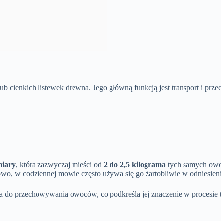
lub cienkich listewek drewna. Jego główną funkcją jest transport i p
miary
, która zazwyczaj mieści od
2 do 2,5 kilograma
tych samych owoc
wo, w codziennej mowie często używa się go żartobliwie w odniesieni
a do przechowywania owoców, co podkreśla jej znaczenie w procesie t