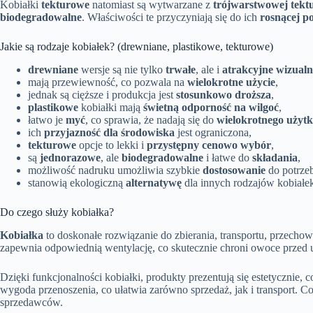
Kobiałki
tekturowe
natomiast są wytwarzane z
trójwarstwowej tektur
biodegradowalne
. Właściwości te przyczyniają się do ich
rosnącej p
Jakie są rodzaje kobiałek? (drewniane, plastikowe, tekturowe)
drewniane
wersje są nie tylko
trwałe
, ale i
atrakcyjne wizualn
mają przewiewność, co pozwala na
wielokrotne użycie
,
jednak są cięższe i produkcja jest
stosunkowo droższa
,
plastikowe
kobiałki mają
świetną odporność na wilgoć
,
łatwo je
myć
, co sprawia, że nadają się do
wielokrotnego użyt
ich
przyjazność dla środowiska
jest ograniczona,
tekturowe
opcje to lekki i
przystępny cenowo wybór
,
są
jednorazowe
, ale
biodegradowalne
i łatwe do
składania
,
możliwość nadruku umożliwia szybkie
dostosowanie
do potrze
stanowią ekologiczną
alternatywę
dla innych rodzajów kobiałe
Do czego służy kobiałka?
Kobiałka
to doskonałe rozwiązanie do zbierania, transportu, przech
zapewnia odpowiednią wentylację, co skutecznie chroni owoce przed
Dzięki funkcjonalności kobiałki, produkty prezentują się estetycznie,
wygoda przenoszenia, co ułatwia zarówno sprzedaż, jak i transport. Co
sprzedawców.