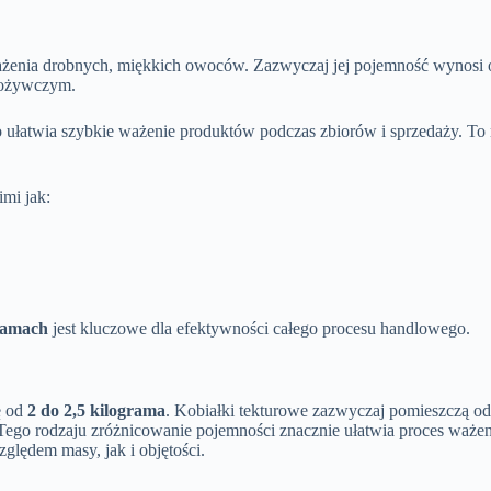
 ważenia drobnych, miękkich owoców. Zazwyczaj jej pojemność wynosi
spożywczym.
co ułatwia szybkie ważenie produktów podczas zbiorów i sprzedaży. To 
mi jak:
gramach
jest kluczowe dla efektywności całego procesu handlowego.
ę od
2 do 2,5 kilograma
. Kobiałki tekturowe zazwyczaj pomieszczą o
 Tego rodzaju zróżnicowanie pojemności znacznie ułatwia proces ważen
lędem masy, jak i objętości.