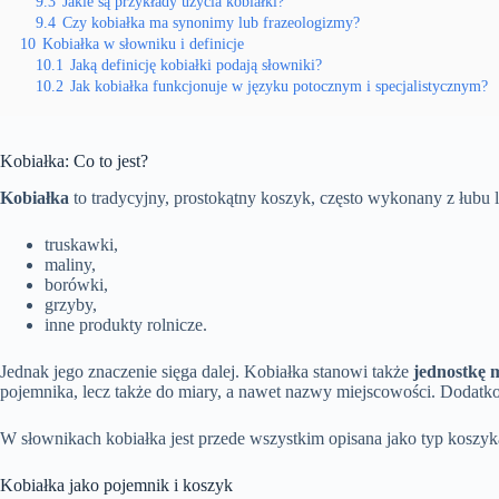
9.3
Jakie są przykłady użycia kobiałki?
9.4
Czy kobiałka ma synonimy lub frazeologizmy?
10
Kobiałka w słowniku i definicje
10.1
Jaką definicję kobiałki podają słowniki?
10.2
Jak kobiałka funkcjonuje w języku potocznym i specjalistycznym?
Kobiałka: Co to jest?
Kobiałka
to tradycyjny, prostokątny koszyk, często wykonany z łubu 
truskawki,
maliny,
borówki,
grzyby,
inne produkty rolnicze.
Jednak jego znaczenie sięga dalej. Kobiałka stanowi także
jednostkę 
pojemnika, lecz także do miary, a nawet nazwy miejscowości. Dodatko
W słownikach kobiałka jest przede wszystkim opisana jako typ koszyk
Kobiałka jako pojemnik i koszyk