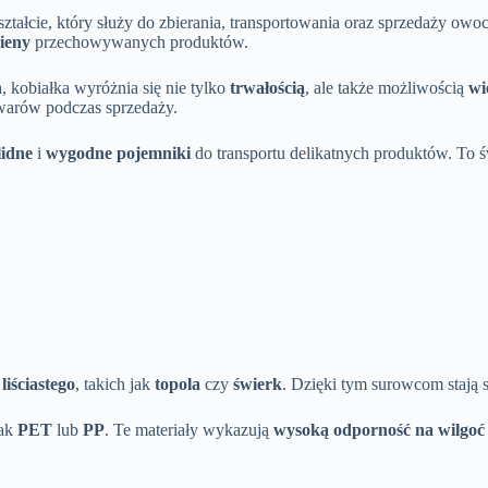
tałcie, który służy do zbierania, transportowania oraz sprzedaży ow
ieny
przechowywanych produktów.
, kobiałka wyróżnia się nie tylko
trwałością
, ale także możliwością
wi
towarów podczas sprzedaży.
lidne
i
wygodne pojemniki
do transportu delikatnych produktów. To ś
liściastego
, takich jak
topola
czy
świerk
. Dzięki tym surowcom stają 
jak
PET
lub
PP
. Te materiały wykazują
wysoką odporność na wilgoć