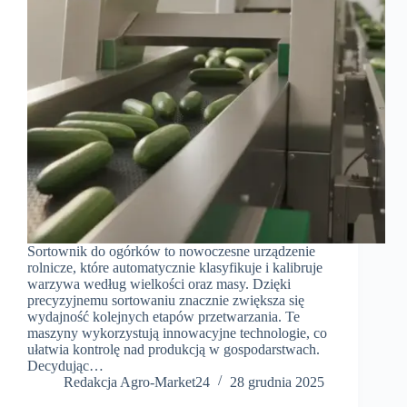
Sortownik do ogórków to nowoczesne urządzenie
rolnicze, które automatycznie klasyfikuje i kalibruje
warzywa według wielkości oraz masy. Dzięki
precyzyjnemu sortowaniu znacznie zwiększa się
wydajność kolejnych etapów przetwarzania. Te
maszyny wykorzystują innowacyjne technologie, co
ułatwia kontrolę nad produkcją w gospodarstwach.
Decydując…
Redakcja Agro-Market24
28 grudnia 2025