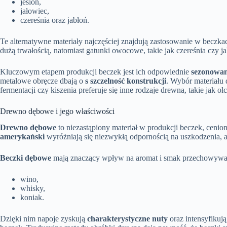
jesion,
jałowiec,
czereśnia oraz jabłoń.
Te alternatywne materiały najczęściej znajdują zastosowanie w beczka
dużą trwałością, natomiast gatunki owocowe, takie jak czereśnia czy 
Kluczowym etapem produkcji beczek jest ich odpowiednie
sezonowan
metalowe obręcze dbają o
s szczelność konstrukcji
. Wybór materiału 
fermentacji czy kiszenia preferuje się inne rodzaje drewna, takie ja
Drewno dębowe i jego właściwości
Drewno dębowe
to niezastąpiony materiał w produkcji beczek, ceni
amerykański
wyróżniają się niezwykłą odpornością na uszkodzenia, a 
Beczki dębowe
mają znaczący wpływ na aromat i smak przechowywany
wino,
whisky,
koniak.
Dzięki nim napoje zyskują
charakterystyczne nuty
oraz intensyfikują