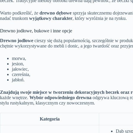
beczek. Tradycyjne metody obróbki drewna dają pewność, że beczki sp
Warto podkreślić, że
drewno dębowe
sprzyja skutecznemu dojrzewani
nadać trunkom
wyjątkowy charakter
, który wyróżnia je na rynku.
Drewno jodłowe, bukowe i inne opcje
Drewno jodłowe
cieszy się dużą popularnością, szczególnie w produkc
chętnie wykorzystywane do mebli i donic, a jego twardość oraz przyjem
morwa,
jesion,
jałowiec,
czereśnia,
jabłoń.
Znajdują swoje miejsce w tworzeniu dekoracyjnych beczek oraz
każde wnętrze.
Wybór odpowiedniego drewna
odgrywa kluczową rolę
stylu rustykalnym, klasycznym czy nowoczesnym.
Kategoria
Dąb szyp