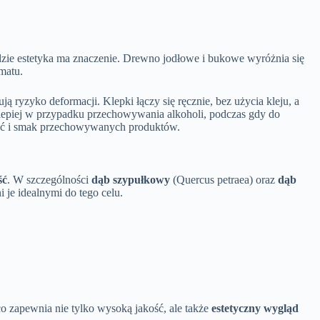
 gdzie estetyka ma znaczenie. Drewno jodłowe i bukowe wyróżnia się
matu.
ją ryzyko deformacji. Klepki łączy się ręcznie, bez użycia kleju, a
ajlepiej w przypadku przechowywania alkoholi, podczas gdy do
akość i smak przechowywanych produktów.
ść
. W szczególności
dąb szypułkowy
(Quercus petraea) oraz
dąb
 je idealnymi do tego celu.
co zapewnia nie tylko wysoką jakość, ale także
estetyczny wygląd