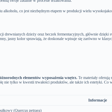
ełnią swoje zadanie w procesie leżakowania.
u alkoholu, co jest niezbędnym etapem w produkcji wielu wysokojakoś
ji drewnianych dzieży oraz beczek fermentacyjnych, głównie dzięki swo
ny, jasny kolor sprawiają, że doskonale wpisuje się zarówno w klasycz
 różnorodnych elementów wyposażenia wnętrz.
Te materiały oferują 
 nie tylko w kwestii trwałości produktów, ale także ich estetyki. Co w
Informacje
ułkowy (Quercus petraea)