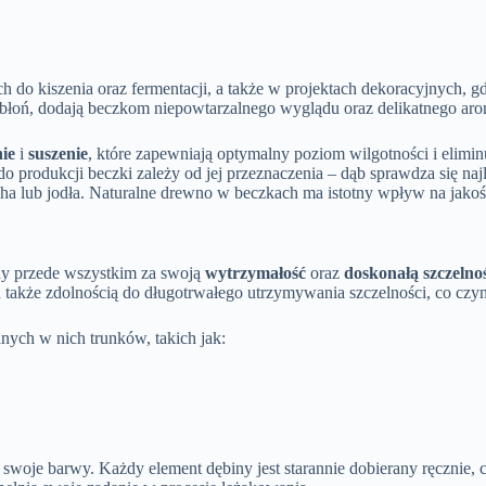
ch do kiszenia oraz fermentacji, a także w projektach dekoracyjnych,
jabłoń, dodają beczkom niepowtarzalnego wyglądu oraz delikatnego aro
ie
i
suszenie
, które zapewniają optymalny poziom wilgotności i eliminu
do produkcji beczki zależy od jej przeznaczenia – dąb sprawdza się n
k olcha lub jodła. Naturalne drewno w beczkach ma istotny wpływ na j
ony przede wszystkim za swoją
wytrzymałość
oraz
doskonałą szczelno
także zdolnością do długotrwałego utrzymywania szczelności, co czyni
ch w nich trunków, takich jak:
 swoje barwy. Każdy element dębiny jest starannie dobierany ręcznie, 