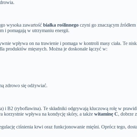
zdrowia.
Jego wysoka zawartość
białka roślinnego
czyni go znaczącym źródłem
zm i pomagają w utrzymaniu energii.
tywnie wpływa on na trawienie i pomaga w kontroli masy ciała. Te nisko
dla produktów mięsnych. Można je doskonale łączyć w:
gną zdrowo się odżywiać.
na) i B2 (ryboflawina). Te składniki odgrywają kluczową rolę w praw
óra korzystnie wpływa na kondycję skóry, a także
witaminę C
, dobrze 
regulację ciśnienia krwi oraz funkcjonowanie mięśni. Oprócz tego, dost