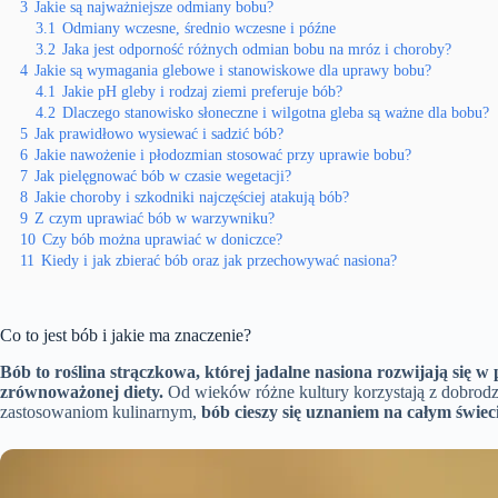
3
Jakie są najważniejsze odmiany bobu?
3.1
Odmiany wczesne, średnio wczesne i późne
3.2
Jaka jest odporność różnych odmian bobu na mróz i choroby?
4
Jakie są wymagania glebowe i stanowiskowe dla uprawy bobu?
4.1
Jakie pH gleby i rodzaj ziemi preferuje bób?
4.2
Dlaczego stanowisko słoneczne i wilgotna gleba są ważne dla bobu?
5
Jak prawidłowo wysiewać i sadzić bób?
6
Jakie nawożenie i płodozmian stosować przy uprawie bobu?
7
Jak pielęgnować bób w czasie wegetacji?
8
Jakie choroby i szkodniki najczęściej atakują bób?
9
Z czym uprawiać bób w warzywniku?
10
Czy bób można uprawiać w doniczce?
11
Kiedy i jak zbierać bób oraz jak przechowywać nasiona?
Co to jest bób i jakie ma znaczenie?
Bób to roślina strączkowa, której jadalne nasiona rozwijają się w
zrównoważonej diety.
Od wieków różne kultury korzystają z dobrod
zastosowaniom kulinarnym,
bób cieszy się uznaniem na całym świeci