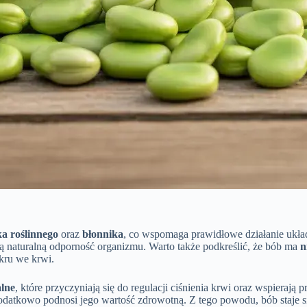
ka roślinnego
oraz
błonnika
, co wspomaga prawidłowe działanie ukł
ą naturalną odporność organizmu. Warto także podkreślić, że bób ma
n
kru we krwi.
alne
, które przyczyniają się do regulacji ciśnienia krwi oraz wspierają
 dodatkowo podnosi jego wartość zdrowotną. Z tego powodu, bób staje