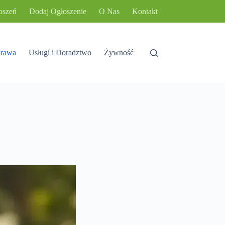
oszeń
Dodaj Ogłoszenie
O Nas
Kontakt
rawa
Usługi i Doradztwo
Żywność