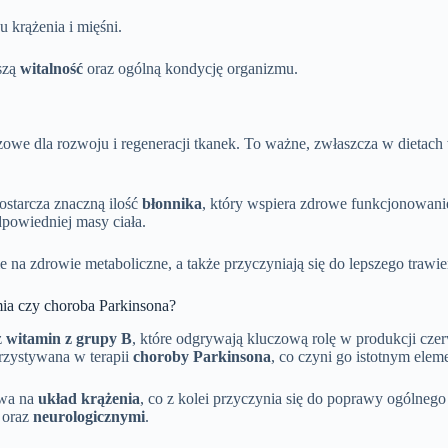
 krążenia i mięśni.
szą
witalność
oraz ogólną kondycję organizmu.
we dla rozwoju i regeneracji tkanek. To ważne, zwłaszcza w dietach w
dostarcza znaczną ilość
błonnika
, który wspiera zdrowe funkcjonowani
powiedniej masy ciała.
 na zdrowie metaboliczne, a także przyczyniają się do lepszego trawie
mia czy choroba Parkinsona?
z
witamin z grupy B
, które odgrywają kluczową rolę w produkcji cz
rzystywana w terapii
choroby Parkinsona
, co czyni go istotnym elem
ywa na
układ krążenia
, co z kolei przyczynia się do poprawy ogólneg
oraz
neurologicznymi
.