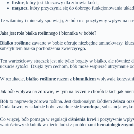
fosfor
, który jest kluczowy dla zdrowia kości,
magnez
, który przyczynia się do dobrego funkcjonowania układu
Te witaminy i minerały sprawiają, że bób ma pozytywny wpływ na na
Jaka jest rola białka roślinnego i błonnika w bobie?
Białko roślinne
zawarte w bobie oferuje niezbędne aminokwasy, kluczo
substytutem białka pochodzenia zwierzęcego.
Ten wartościowy strączek jest nie tylko bogaty w białko, ale również 
uczucie sytości. Dzięki tym cechom, bób może wspierać utrzymanie od
W rezultacie,
białko roślinne
razem z
błonnikiem
wpływają korzystnie
Jak bób wpływa na zdrowie, w tym na leczenie chorób takich jak ane
Bób
to naprawdę zdrowa roślina. Jest doskonałym źródłem
żelaza
ora
Dodatkowo, w składzie bobu znajduje się
lewodopa
, substancja wyko
Co więcej, bób pomaga w regulacji
ciśnienia krwi
i pozytywnie wpł
wartościowy składnik w diecie ludzi z problemami
hematologicznymi