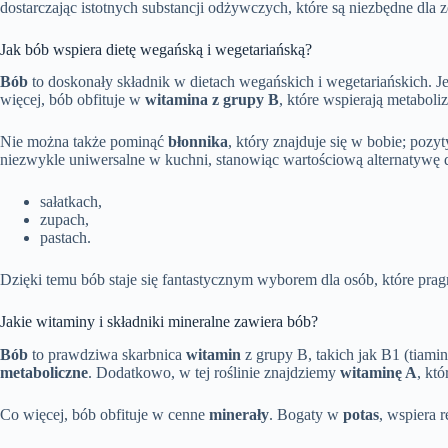
dostarczając istotnych substancji odżywczych, które są niezbędne dla 
Jak bób wspiera dietę wegańską i wegetariańską?
Bób
to doskonały składnik w dietach wegańskich i wegetariańskich. 
więcej, bób obfituje w
witamina z grupy B
, które wspierają metaboli
Nie można także pominąć
błonnika
, który znajduje się w bobie; pozy
niezwykle uniwersalne w kuchni, stanowiąc wartościową alternatywę 
sałatkach,
zupach,
pastach.
Dzięki temu bób staje się fantastycznym wyborem dla osób, które pra
Jakie witaminy i składniki mineralne zawiera bób?
Bób
to prawdziwa skarbnica
witamin
z grupy B, takich jak B1 (tiami
metaboliczne
. Dodatkowo, w tej roślinie znajdziemy
witaminę A
, kt
Co więcej, bób obfituje w cenne
minerały
. Bogaty w
potas
, wspiera 