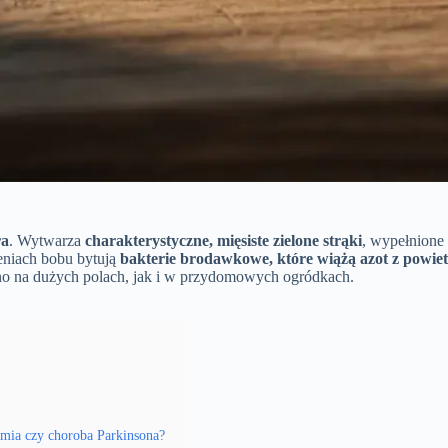
ra
. Wytwarza
charakterystyczne, mięsiste zielone strąki
, wypełnione
eniach bobu bytują
bakterie brodawkowe, które wiążą azot z powie
no na dużych polach, jak i w przydomowych ogródkach.
emia czy choroba Parkinsona?