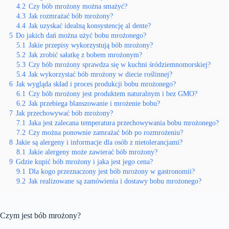
4.2
Czy bób mrożony można smażyć?
4.3
Jak rozmrażać bób mrożony?
4.4
Jak uzyskać idealną konsystencję al dente?
5
Do jakich dań można użyć bobu mrożonego?
5.1
Jakie przepisy wykorzystują bób mrożony?
5.2
Jak zrobić sałatkę z bobem mrożonym?
5.3
Czy bób mrożony sprawdza się w kuchni śródziemnomorskiej?
5.4
Jak wykorzystać bób mrożony w diecie roślinnej?
6
Jak wygląda skład i proces produkcji bobu mrożonego?
6.1
Czy bób mrożony jest produktem naturalnym i bez GMO?
6.2
Jak przebiega blanszowanie i mrożenie bobu?
7
Jak przechowywać bób mrożony?
7.1
Jaka jest zalecana temperatura przechowywania bobu mrożonego?
7.2
Czy można ponownie zamrażać bób po rozmrożeniu?
8
Jakie są alergeny i informacje dla osób z nietolerancjami?
8.1
Jakie alergeny może zawierać bób mrożony?
9
Gdzie kupić bób mrożony i jaka jest jego cena?
9.1
Dla kogo przeznaczony jest bób mrożony w gastronomii?
9.2
Jak realizowane są zamówienia i dostawy bobu mrożonego?
Czym jest bób mrożony?