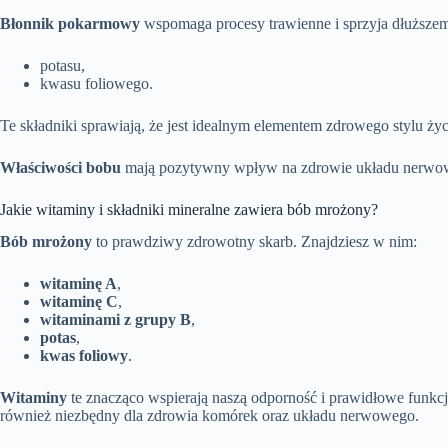
Błonnik pokarmowy
wspomaga procesy trawienne i sprzyja dłuższemu
potasu,
kwasu foliowego.
Te składniki sprawiają, że jest idealnym elementem zdrowego stylu ż
Właściwości bobu
mają pozytywny wpływ na zdrowie układu nerwoweg
Jakie witaminy i składniki mineralne zawiera bób mrożony?
Bób mrożony
to prawdziwy zdrowotny skarb. Znajdziesz w nim:
witaminę A
,
witaminę C
,
witaminami z grupy B
,
potas
,
kwas foliowy
.
Witaminy
te znacząco wspierają naszą odporność i prawidłowe funk
również niezbędny dla zdrowia komórek oraz układu nerwowego.