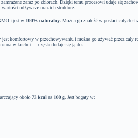
 zamrażane zaraz po zbiorach. Dzięki temu procesowi udaje się zachow
wartości odżywcze oraz ich strukturę.
 GMO i jest w
100% naturalny
. Można go znaleźć w postaci całych str
ny jest komfortowy w przechowywaniu i można go używać przez cały r
tronna w kuchni — często dodaje się ją do:
tarczający około
73 kcal
na
100 g
. Jest bogaty w: