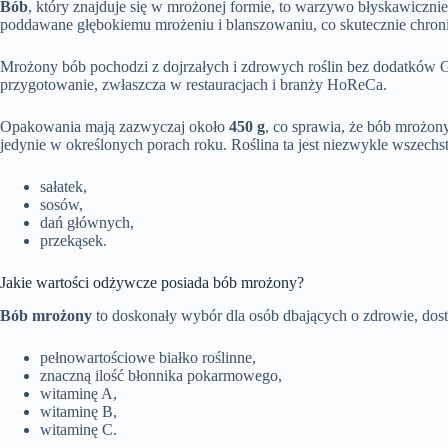
Bób
, który znajduje się w mrożonej formie, to warzywo błyskawicznie
poddawane głębokiemu mrożeniu i blanszowaniu, co skutecznie chroni 
Mrożony bób pochodzi z dojrzałych i zdrowych roślin bez dodatków
przygotowanie, zwłaszcza w restauracjach i branży HoReCa.
Opakowania mają zazwyczaj około
450 g
, co sprawia, że bób mrożo
jedynie w określonych porach roku. Roślina ta jest niezwykle wszechs
sałatek,
sosów,
dań głównych,
przekąsek.
Jakie wartości odżywcze posiada bób mrożony?
Bób mrożony
to doskonały wybór dla osób dbających o zdrowie, dos
pełnowartościowe białko roślinne,
znaczną ilość błonnika pokarmowego,
witaminę A,
witaminę B,
witaminę C.