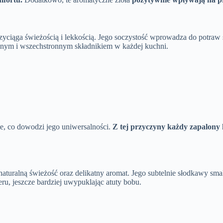
rzyciąga świeżością i lekkością. Jego soczystość wprowadza do potraw
znym i wszechstronnym składnikiem w każdej kuchni.
e, co dowodzi jego uniwersalności.
Z tej przyczyny każdy zapalony
turalną świeżość oraz delikatny aromat. Jego subtelnie słodkawy smak
u, jeszcze bardziej uwypuklając atuty bobu.