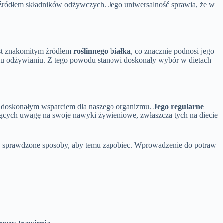
 źródłem składników odżywczych. Jego uniwersalność sprawia, że w
jest znakomitym źródłem
roślinnego białka
, co znacznie podnosi jego
wemu odżywianiu. Z tego powodu stanowi doskonały wybór w dietach
 doskonałym wsparciem dla naszego organizmu.
Jego regularne
jących uwagę na swoje nawyki żywieniowe, zwłaszcza tych na diecie
nak sprawdzone sposoby, aby temu zapobiec. Wprowadzenie do potraw
oces trawienia.