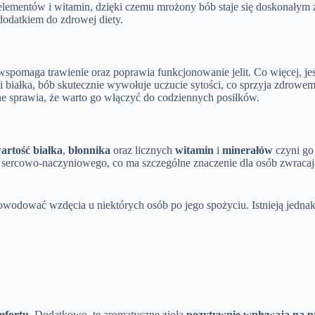
lementów i witamin, dzięki czemu mrożony bób staje się doskonałym
dodatkiem do zdrowej diety.
 wspomaga trawienie oraz poprawia funkcjonowanie jelit. Co więcej, 
 i białka, bób skutecznie wywołuje uczucie sytości, co sprzyja zdro
e sprawia, że warto go włączyć do codziennych posiłków.
rtość białka
,
błonnika
oraz licznych
witamin
i
minerałów
czyni go
i sercowo-naczyniowego, co ma szczególne znaczenie dla osób zwraca
powodować wzdęcia u niektórych osób po jego spożyciu. Istnieją jed
mfortu.
Dodatkowo, te aromatyczne zioła
pozytywnie wpływają na pr