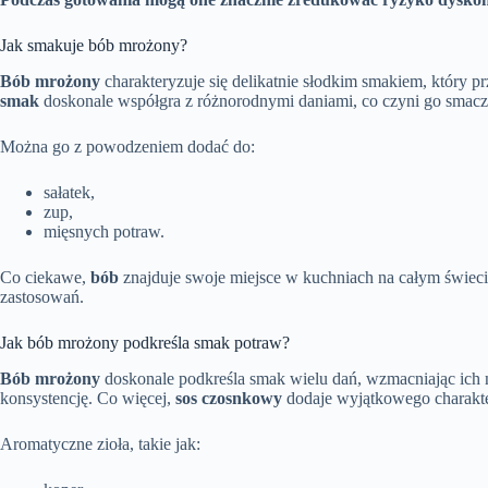
Jak smakuje bób mrożony?
Bób mrożony
charakteryzuje się delikatnie słodkim smakiem, który p
smak
doskonale współgra z różnorodnymi daniami, co czyni go smac
Można go z powodzeniem dodać do:
sałatek,
zup,
mięsnych potraw.
Co ciekawe,
bób
znajduje swoje miejsce w kuchniach na całym świeci
zastosowań.
Jak bób mrożony podkreśla smak potraw?
Bób mrożony
doskonale podkreśla smak wielu dań, wzmacniając ich na
konsystencję. Co więcej,
sos czosnkowy
dodaje wyjątkowego charakter
Aromatyczne zioła, takie jak: