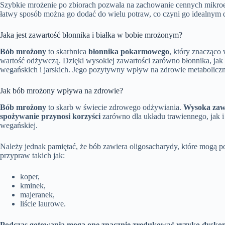
Szybkie mrożenie po zbiorach pozwala na zachowanie cennych mikroe
łatwy sposób można go dodać do wielu potraw, co czyni go idealnym 
Jaka jest zawartość błonnika i białka w bobie mrożonym?
Bób mrożony
to skarbnica
błonnika pokarmowego
, który znacząco
wartość odżywczą. Dzięki wysokiej zawartości zarówno błonnika, jak
wegańskich i jarskich. Jego pozytywny wpływ na zdrowie metaboliczn
Jak bób mrożony wpływa na zdrowie?
Bób mrożony
to skarb w świecie zdrowego odżywiania.
Wysoka zawa
spożywanie przynosi korzyści
zarówno dla układu trawiennego, jak 
wegańskiej.
Należy jednak pamiętać, że bób zawiera oligosacharydy, które mogą 
przypraw takich jak:
koper,
kminek,
majeranek,
liście laurowe.
Podczas gotowania mogą one znacznie zredukować ryzyko dysko