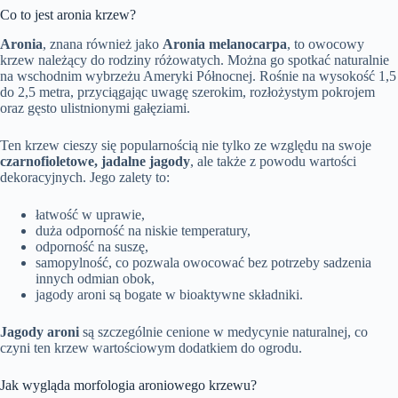
Co to jest aronia krzew?
Aronia
, znana również jako
Aronia melanocarpa
, to owocowy
krzew należący do rodziny różowatych. Można go spotkać naturalnie
na wschodnim wybrzeżu Ameryki Północnej. Rośnie na wysokość 1,5
do 2,5 metra, przyciągając uwagę szerokim, rozłożystym pokrojem
oraz gęsto ulistnionymi gałęziami.
Ten krzew cieszy się popularnością nie tylko ze względu na swoje
czarnofioletowe, jadalne jagody
, ale także z powodu wartości
dekoracyjnych. Jego zalety to:
łatwość w uprawie,
duża odporność na niskie temperatury,
odporność na suszę,
samopylność, co pozwala owocować bez potrzeby sadzenia
innych odmian obok,
jagody aroni są bogate w bioaktywne składniki.
Jagody aroni
są szczególnie cenione w medycynie naturalnej, co
czyni ten krzew wartościowym dodatkiem do ogrodu.
Jak wygląda morfologia aroniowego krzewu?