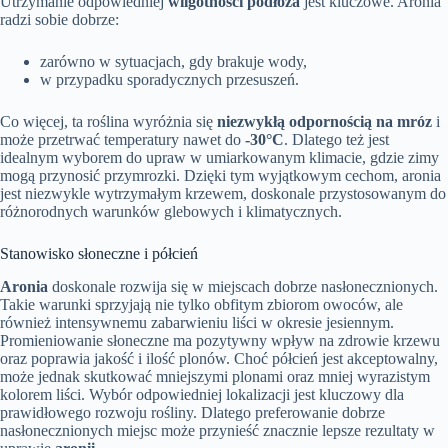
Utrzymanie odpowiedniej
wilgotności podłoża
jest kluczowe. Aronia
radzi sobie dobrze:
zarówno w sytuacjach, gdy brakuje wody,
w przypadku sporadycznych przesuszeń.
Co więcej, ta roślina wyróżnia się
niezwykłą odpornością na mróz
i
może przetrwać temperatury nawet do
-30°C
. Dlatego też jest
idealnym wyborem do upraw w umiarkowanym klimacie, gdzie zimy
mogą przynosić przymrozki. Dzięki tym wyjątkowym cechom, aronia
jest niezwykle wytrzymałym krzewem, doskonale przystosowanym do
różnorodnych warunków glebowych i klimatycznych.
Stanowisko słoneczne i półcień
Aronia
doskonale rozwija się w miejscach dobrze nasłonecznionych.
Takie warunki sprzyjają nie tylko obfitym zbiorom owoców, ale
również intensywnemu zabarwieniu liści w okresie jesiennym.
Promieniowanie słoneczne ma pozytywny wpływ na zdrowie krzewu
oraz poprawia jakość i ilość plonów. Choć półcień jest akceptowalny,
może jednak skutkować mniejszymi plonami oraz mniej wyrazistym
kolorem liści. Wybór odpowiedniej lokalizacji jest kluczowy dla
prawidłowego rozwoju rośliny. Dlatego preferowanie dobrze
nasłonecznionych miejsc może przynieść znacznie lepsze rezultaty w