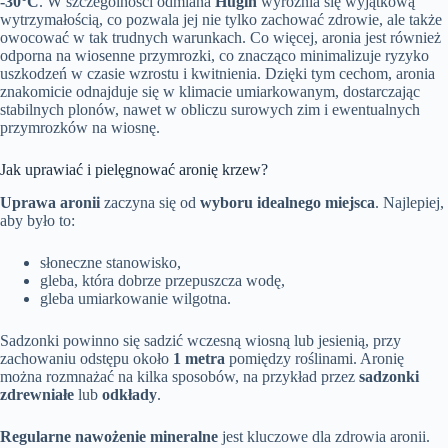
-30°C
. W szczególności odmiana
Hugin
wyróżnia się wyjątkową
wytrzymałością, co pozwala jej nie tylko zachować zdrowie, ale także
owocować w tak trudnych warunkach. Co więcej, aronia jest również
odporna na wiosenne przymrozki, co znacząco minimalizuje ryzyko
uszkodzeń w czasie wzrostu i kwitnienia. Dzięki tym cechom, aronia
znakomicie odnajduje się w klimacie umiarkowanym, dostarczając
stabilnych plonów, nawet w obliczu surowych zim i ewentualnych
przymrozków na wiosnę.
Jak uprawiać i pielęgnować aronię krzew?
Uprawa aronii
zaczyna się od
wyboru idealnego miejsca
. Najlepiej,
aby było to:
słoneczne stanowisko,
gleba, która dobrze przepuszcza wodę,
gleba umiarkowanie wilgotna.
Sadzonki powinno się sadzić wczesną wiosną lub jesienią, przy
zachowaniu odstępu około
1 metra
pomiędzy roślinami. Aronię
można rozmnażać na kilka sposobów, na przykład przez
sadzonki
zdrewniałe
lub
odkłady
.
Regularne nawożenie mineralne
jest kluczowe dla zdrowia aronii.