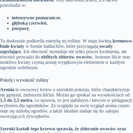
przechodzi w:
intensywne pomarańcze
,
głęboką czerwień
,
purpurę
.
To doskonale podkreśla estetykę tej rośliny. W maju kwitną
kremowo-
białe kwiaty
w formie baldachów, które przyciągają
owady
zapylające
. Ich obecność stymuluje nie tylko proces kwitnienia, ale
również prowadzi do
obfitych zbiorów owoców
. Jesienne liście oraz
urokliwe kwiaty czynią aronię wyjątkowym elementem w każdym
ogrodzie ozdobnym.
Pokrój i wysokość rośliny
Aronia
to owocowy krzew o szerokim pokroju, który charakteryzuje
się gęstymi, zielonymi liśćmi. Można go spotkać na wysokościach od
1,5 do 2,5 metra
, co sprawia, że jest stabilnym i łatwym w pielęgnacji
wyborem dla ogrodników. Ze względu na swój wygląd aronia często
staje się ozdobą ogrodów, a także idealnie nadaje się do zakupu
owocujących żywopłotów.
Szeroki kształt tego krzewu sprawia, że zbieranie owoców oraz