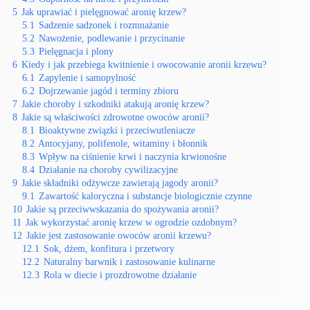
5
Jak uprawiać i pielęgnować aronię krzew?
5.1
Sadzenie sadzonek i rozmnażanie
5.2
Nawożenie, podlewanie i przycinanie
5.3
Pielęgnacja i plony
6
Kiedy i jak przebiega kwitnienie i owocowanie aronii krzewu?
6.1
Zapylenie i samopylność
6.2
Dojrzewanie jagód i terminy zbioru
7
Jakie choroby i szkodniki atakują aronię krzew?
8
Jakie są właściwości zdrowotne owoców aronii?
8.1
Bioaktywne związki i przeciwutleniacze
8.2
Antocyjany, polifenole, witaminy i błonnik
8.3
Wpływ na ciśnienie krwi i naczynia krwionośne
8.4
Działanie na choroby cywilizacyjne
9
Jakie składniki odżywcze zawierają jagody aronii?
9.1
Zawartość kaloryczna i substancje biologicznie czynne
10
Jakie są przeciwwskazania do spożywania aronii?
11
Jak wykorzystać aronię krzew w ogrodzie ozdobnym?
12
Jakie jest zastosowanie owoców aronii krzewu?
12.1
Sok, dżem, konfitura i przetwory
12.2
Naturalny barwnik i zastosowanie kulinarne
12.3
Rola w diecie i prozdrowotne działanie