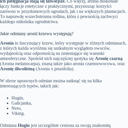
ich pielęgnacja stają się łatwiejsze.
Co więcej, aronia doskonale
łączy funkcje estetyczne z praktycznymi, przynosząc korzyści
zarówno w przydomowych ogrodach, jak i na większych plantacjach.
To naprawdę wszechstronna roślina, która z pewnością zachwyci
każdego miłośnika ogrodnictwa.
Jakie odmiany aronii krzewu występują?
Aronia
to fascynujący krzew, który występuje w różnych odmianach,
z których każda wyróżnia się unikalnym wyglądem owoców,
wydajnością oraz odpornością na zmieniające się warunki
atmosferyczne. Spośród nich najczęściej spotyka się
Aronię czarną
(Aronia melanocarpa), znaną także jako aronia czarnoowocowa, oraz
Aronię śliwolistną
(Aronia x prunifolia).
W sferze uprawnych odmian można natknąć się na kilka
interesujących typów, takich jak:
Hugin,
Galicjanka,
Nero,
Viking.
Odmiana
Hugin
jest szczególnie ceniona za swoją znakomitą