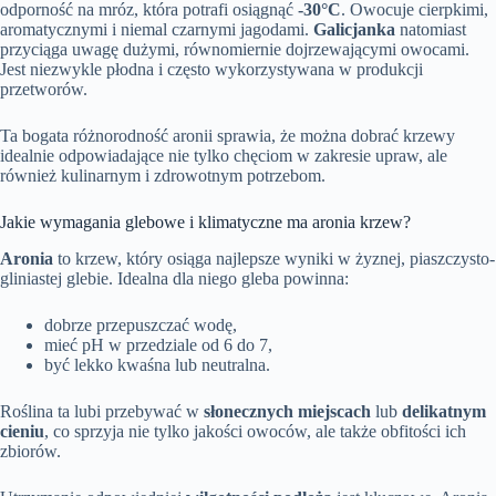
odporność na mróz, która potrafi osiągnąć
-30°C
. Owocuje cierpkimi,
aromatycznymi i niemal czarnymi jagodami.
Galicjanka
natomiast
przyciąga uwagę dużymi, równomiernie dojrzewającymi owocami.
Jest niezwykle płodna i często wykorzystywana w produkcji
przetworów.
Ta bogata różnorodność aronii sprawia, że można dobrać krzewy
idealnie odpowiadające nie tylko chęciom w zakresie upraw, ale
również kulinarnym i zdrowotnym potrzebom.
Jakie wymagania glebowe i klimatyczne ma aronia krzew?
Aronia
to krzew, który osiąga najlepsze wyniki w żyznej, piaszczysto-
gliniastej glebie. Idealna dla niego gleba powinna:
dobrze przepuszczać wodę,
mieć pH w przedziale od 6 do 7,
być lekko kwaśna lub neutralna.
Roślina ta lubi przebywać w
słonecznych miejscach
lub
delikatnym
cieniu
, co sprzyja nie tylko jakości owoców, ale także obfitości ich
zbiorów.