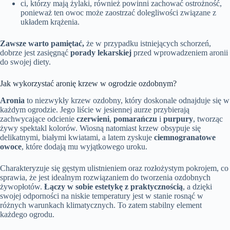
ci, którzy mają żylaki, również powinni zachować ostrożność,
ponieważ ten owoc może zaostrzać dolegliwości związane z
układem krążenia.
Zawsze warto pamiętać,
że w przypadku istniejących schorzeń,
dobrze jest zasięgnąć
porady lekarskiej
przed wprowadzeniem aronii
do swojej diety.
Jak wykorzystać aronię krzew w ogrodzie ozdobnym?
Aronia
to niezwykły krzew ozdobny, który doskonale odnajduje się w
każdym ogrodzie. Jego liście w jesiennej aurze przybierają
zachwycające odcienie
czerwieni
,
pomarańczu
i
purpury
, tworząc
żywy spektakl kolorów. Wiosną natomiast krzew obsypuje się
delikatnymi, białymi kwiatami, a latem zyskuje
ciemnogranatowe
owoce
, które dodają mu wyjątkowego uroku.
Charakteryzuje się gęstym ulistnieniem oraz rozłożystym pokrojem, co
sprawia, że jest idealnym rozwiązaniem do tworzenia ozdobnych
żywopłotów.
Łączy w sobie estetykę z praktycznością
, a dzięki
swojej odporności na niskie temperatury jest w stanie rosnąć w
różnych warunkach klimatycznych. To zatem stabilny element
każdego ogrodu.