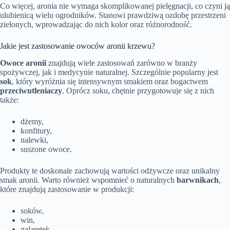
Co więcej, aronia nie wymaga skomplikowanej pielęgnacji, co czyni ją
ulubienicą wielu ogrodników. Stanowi prawdziwą ozdobę przestrzeni
zielonych, wprowadzając do nich kolor oraz różnorodność.
Jakie jest zastosowanie owoców aronii krzewu?
Owoce aronii
znajdują wiele zastosowań zarówno w branży
spożywczej, jak i medycynie naturalnej. Szczególnie popularny jest
sok
, który wyróżnia się intensywnym smakiem oraz bogactwem
przeciwutleniaczy
. Oprócz soku, chętnie przygotowuje się z nich
także:
dżemy,
konfitury,
nalewki,
suszone owoce.
Produkty te doskonale zachowują wartości odżywcze oraz unikalny
smak aronii. Warto również wspomnieć o naturalnych
barwnikach
,
które znajdują zastosowanie w produkcji:
soków,
win,
galaretek,