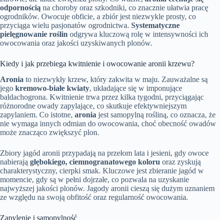
odpornością
na choroby oraz szkodniki, co znacznie ułatwia pracę
ogrodników. Owocuje obficie, a zbiór jest niezwykle prosty, co
przyciąga wielu pasjonatów ogrodnictwa.
Systematyczne
pielęgnowanie roślin
odgrywa kluczową rolę w intensywności ich
owocowania oraz jakości uzyskiwanych plonów.
Kiedy i jak przebiega kwitnienie i owocowanie aronii krzewu?
Aronia
to niezwykły krzew, który zakwita w maju. Zauważalne są
jego
kremowo-białe kwiaty
, układające się w imponujące
baldachogrona. Kwitnienie trwa przez kilka tygodni, przyciągając
różnorodne owady zapylające, co skutkuje efektywniejszym
zapylaniem. Co istotne,
aronia
jest samopylną rośliną, co oznacza, że
nie wymaga innych odmian do owocowania, choć obecność owadów
może znacząco zwiększyć plon.
Zbiory jagód aronii przypadają na przełom lata i jesieni, gdy owoce
nabierają
głębokiego, ciemnogranatowego koloru
oraz zyskują
charakterystyczny, cierpki smak. Kluczowe jest zbieranie jagód w
momencie, gdy są w pełni dojrzałe, co pozwala na uzyskanie
najwyższej jakości plonów. Jagody aronii cieszą się dużym uznaniem
ze względu na swoją obfitość oraz regularność owocowania.
Zapylenie i samopylność