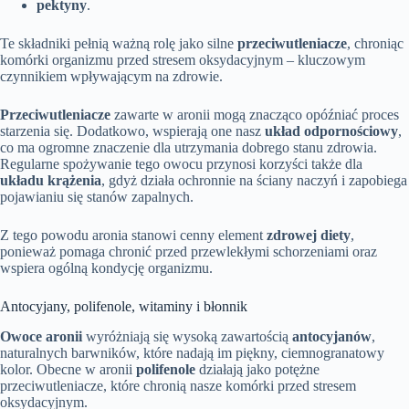
pektyny
.
Te składniki pełnią ważną rolę jako silne
przeciwutleniacze
, chroniąc
komórki organizmu przed stresem oksydacyjnym – kluczowym
czynnikiem wpływającym na zdrowie.
Przeciwutleniacze
zawarte w aronii mogą znacząco opóźniać proces
starzenia się. Dodatkowo, wspierają one nasz
układ odpornościowy
,
co ma ogromne znaczenie dla utrzymania dobrego stanu zdrowia.
Regularne spożywanie tego owocu przynosi korzyści także dla
układu krążenia
, gdyż działa ochronnie na ściany naczyń i zapobiega
pojawianiu się stanów zapalnych.
Z tego powodu aronia stanowi cenny element
zdrowej diety
,
ponieważ pomaga chronić przed przewlekłymi schorzeniami oraz
wspiera ogólną kondycję organizmu.
Antocyjany, polifenole, witaminy i błonnik
Owoce aronii
wyróżniają się wysoką zawartością
antocyjanów
,
naturalnych barwników, które nadają im piękny, ciemnogranatowy
kolor. Obecne w aronii
polifenole
działają jako potężne
przeciwutleniacze, które chronią nasze komórki przed stresem
oksydacyjnym.