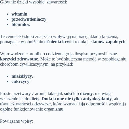
Głównie dzięki wysokiej zawartości:
witamin
,
przeciwutleniaczy
,
błonnika
.
Te cenne składniki znacząco wpływają na pracę układu krążenia,
pomagając w obniżeniu
ciśnienia krwi
i redukcji
stanów zapalnych
.
Wprowadzenie aronii do codziennego jadłospisu przynosi liczne
korzyści zdrowotne
. Może to być skuteczna metoda w zapobieganiu
chorobom cywilizacyjnym, na przykład:
miażdżycy
,
cukrzycy
.
Proste przetwory z aronii, takie jak
soki
lub
dżemy
, ułatwiają
włączenie jej do diety.
Dodają one nie tylko antyoksydanty
, ale
również wartości odżywcze, które wzmacniają odporność i wspierają
ogólne funkcjonowanie organizmu.
Powiązane wpisy: