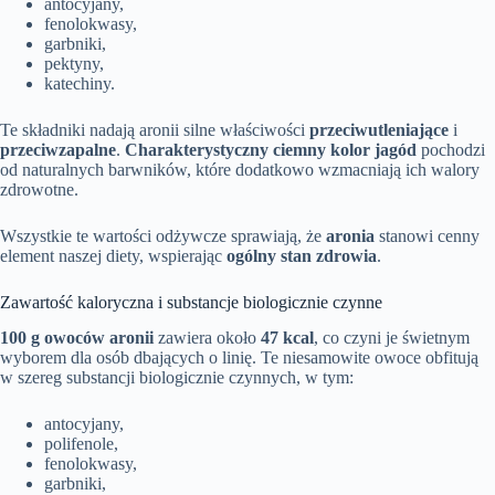
antocyjany,
fenolokwasy,
garbniki,
pektyny,
katechiny.
Te składniki nadają aronii silne właściwości
przeciwutleniające
i
przeciwzapalne
.
Charakterystyczny ciemny kolor jagód
pochodzi
od naturalnych barwników, które dodatkowo wzmacniają ich walory
zdrowotne.
Wszystkie te wartości odżywcze sprawiają, że
aronia
stanowi cenny
element naszej diety, wspierając
ogólny stan zdrowia
.
Zawartość kaloryczna i substancje biologicznie czynne
100 g owoców aronii
zawiera około
47 kcal
, co czyni je świetnym
wyborem dla osób dbających o linię. Te niesamowite owoce obfitują
w szereg substancji biologicznie czynnych, w tym:
antocyjany,
polifenole,
fenolokwasy,
garbniki,