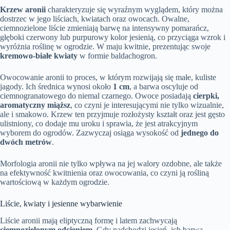
Krzew aronii
charakteryzuje się wyraźnym wyglądem, który można
dostrzec w jego liściach, kwiatach oraz owocach. Owalne,
ciemnozielone liście zmieniają barwę na intensywny pomarańcz,
głęboki czerwony lub purpurowy kolor jesienią, co przyciąga wzrok i
wyróżnia roślinę w ogrodzie. W maju kwitnie, prezentując swoje
kremowo-białe kwiaty
w formie baldachogron.
Owocowanie aronii to proces, w którym rozwijają się małe, kuliste
jagody. Ich średnica wynosi około
1 cm
, a barwa oscyluje od
ciemnogranatowego do niemal czarnego. Owoce posiadają
cierpki,
aromatyczny miąższ
, co czyni je interesującymi nie tylko wizualnie,
ale i smakowo. Krzew ten przyjmuje rozłożysty kształt oraz jest gęsto
ulistniony, co dodaje mu uroku i sprawia, że jest atrakcyjnym
wyborem do ogrodów. Zazwyczaj osiąga wysokość od
jednego do
dwóch metrów
.
Morfologia aronii nie tylko wpływa na jej walory ozdobne, ale także
na efektywność kwitnienia oraz owocowania, co czyni ją rośliną
wartościową w każdym ogrodzie.
Liście, kwiaty i jesienne wybarwienie
Liście aronii mają eliptyczną formę i latem zachwycają
ciemnozielonym odcieniem
. Gdy nadchodzi jesień, ich barwa