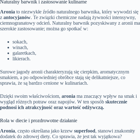
Naturalny barwnik i zastosowanie kulinarne
Aronia
to niezwykłe źródło naturalnego barwnika, który wywodzi się
z
antocyjanów
. Te związki chemiczne nadają żywności intensywny,
ciemnogranatowy odcień. Naturalny barwnik pozyskiwany z aronii ma
szerokie zastosowanie; można go spotkać w:
sokach,
winach,
galaretkach,
likierach.
Surowe jagody aronii charakteryzują się cierpkim, aromatycznym
smakiem, a po odpowiedniej obróbce stają się delikatniejsze, co
sprawia, że są bardzo cenione w kulinariach.
Dzięki swoim właściwościom,
aronia
ma znaczący wpływ na smak i
wygląd różnych potraw oraz napojów. W ten sposób
skutecznie
podnosi ich atrakcyjność oraz wartość odżywczą.
Rola w diecie i prozdrowotne działanie
Aronia
, często określana jako krzew
superfood
, stanowi znakomity
dodatek do zdrowej diety. Co sprawia, że jest tak wyjątkowa?