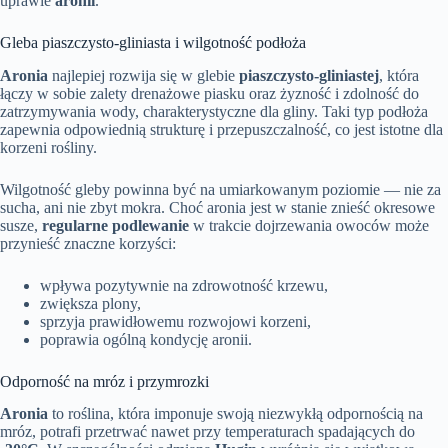
uprawie
aronii
.
Gleba piaszczysto-gliniasta i wilgotność podłoża
Aronia
najlepiej rozwija się w glebie
piaszczysto-gliniastej
, która
łączy w sobie zalety drenażowe piasku oraz żyzność i zdolność do
zatrzymywania wody, charakterystyczne dla gliny. Taki typ podłoża
zapewnia odpowiednią strukturę i przepuszczalność, co jest istotne dla
korzeni rośliny.
Wilgotność gleby powinna być na umiarkowanym poziomie — nie za
sucha, ani nie zbyt mokra. Choć aronia jest w stanie znieść okresowe
susze,
regularne podlewanie
w trakcie dojrzewania owoców może
przynieść znaczne korzyści:
wpływa pozytywnie na zdrowotność krzewu,
zwiększa plony,
sprzyja prawidłowemu rozwojowi korzeni,
poprawia ogólną kondycję aronii.
Odporność na mróz i przymrozki
Aronia
to roślina, która imponuje swoją niezwykłą odpornością na
mróz, potrafi przetrwać nawet przy temperaturach spadających do