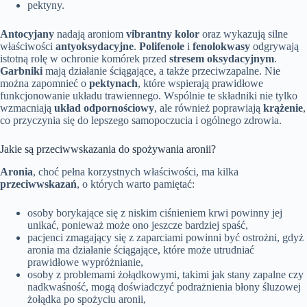
pektyny.
Antocyjany
nadają aroniom
vibrantny kolor
oraz wykazują silne
właściwości
antyoksydacyjne
.
Polifenole
i
fenolokwasy
odgrywają
istotną rolę w ochronie komórek przed
stresem oksydacyjnym
.
Garbniki
mają działanie ściągające, a także przeciwzapalne. Nie
można zapomnieć o
pektynach
, które wspierają prawidłowe
funkcjonowanie układu trawiennego. Wspólnie te składniki nie tylko
wzmacniają
układ odpornościowy
, ale również poprawiają
krążenie
,
co przyczynia się do lepszego samopoczucia i ogólnego zdrowia.
Jakie są przeciwwskazania do spożywania aronii?
Aronia
, choć pełna korzystnych właściwości, ma kilka
przeciwwskazań
, o których warto pamiętać:
osoby borykające się z niskim ciśnieniem krwi powinny jej
unikać, ponieważ może ono jeszcze bardziej spaść,
pacjenci zmagający się z zaparciami powinni być ostrożni, gdyż
aronia ma działanie ściągające, które może utrudniać
prawidłowe wypróżnianie,
osoby z problemami żołądkowymi, takimi jak stany zapalne czy
nadkwaśność, mogą doświadczyć podrażnienia błony śluzowej
żołądka po spożyciu aronii,