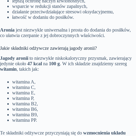
lepszą ochronę naczyń krwionośnych,
wsparcie w redukcji stanów zapalnych,
działanie przeciwdziałające stresowi oksydacyjnemu,
łatwość w dodaniu do posiłków.
Aronia
jest niezwykle uniwersalna i prosta do dodania do posiłków,
co ułatwia czerpanie z jej dobroczynnych właściwości.
Jakie składniki odżywcze zawierają jagody aronii?
Jagody aronii
to niezwykle niskokaloryczny przysmak, zawierający
jedynie około
47 kcal
na
100 g
. W ich składzie znajdziemy szereg
witamin
, takich jak:
witamina A,
witamina C,
witamina E,
witamina P,
witamina B2,
witamina B6,
witamina B9,
witamina PP.
Te składniki odżywcze przyczyniają się do
wzmocnienia układu