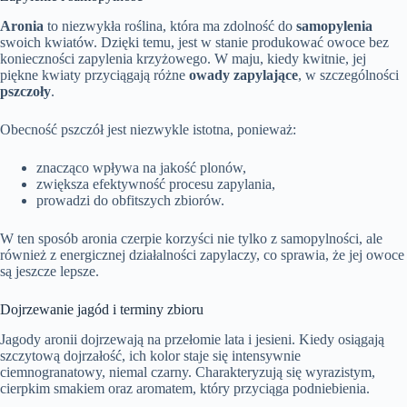
Aronia
to niezwykła roślina, która ma zdolność do
samopylenia
swoich kwiatów. Dzięki temu, jest w stanie produkować owoce bez
konieczności zapylenia krzyżowego. W maju, kiedy kwitnie, jej
piękne kwiaty przyciągają różne
owady zapylające
, w szczególności
pszczoły
.
Obecność pszczół jest niezwykle istotna, ponieważ:
znacząco wpływa na jakość plonów,
zwiększa efektywność procesu zapylania,
prowadzi do obfitszych zbiorów.
W ten sposób aronia czerpie korzyści nie tylko z samopylności, ale
również z energicznej działalności zapylaczy, co sprawia, że jej owoce
są jeszcze lepsze.
Dojrzewanie jagód i terminy zbioru
Jagody aronii dojrzewają na przełomie lata i jesieni. Kiedy osiągają
szczytową dojrzałość, ich kolor staje się intensywnie
ciemnogranatowy, niemal czarny. Charakteryzują się wyrazistym,
cierpkim smakiem oraz aromatem, który przyciąga podniebienia.