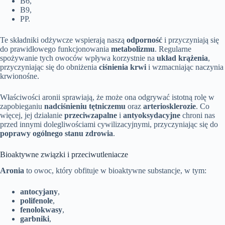
B6,
B9,
PP.
Te składniki odżywcze wspierają naszą
odporność
i przyczyniają się
do prawidłowego funkcjonowania
metabolizmu
. Regularne
spożywanie tych owoców wpływa korzystnie na
układ krążenia
,
przyczyniając się do obniżenia
ciśnienia krwi
i wzmacniając naczynia
krwionośne.
Właściwości aronii sprawiają, że może ona odgrywać istotną rolę w
zapobieganiu
nadciśnieniu tętniczemu
oraz
arteriosklerozie
. Co
więcej, jej działanie
przeciwzapalne
i
antyoksydacyjne
chroni nas
przed innymi dolegliwościami cywilizacyjnymi, przyczyniając się do
poprawy ogólnego stanu zdrowia
.
Bioaktywne związki i przeciwutleniacze
Aronia
to owoc, który obfituje w bioaktywne substancje, w tym:
antocyjany
,
polifenole
,
fenolokwasy
,
garbniki
,