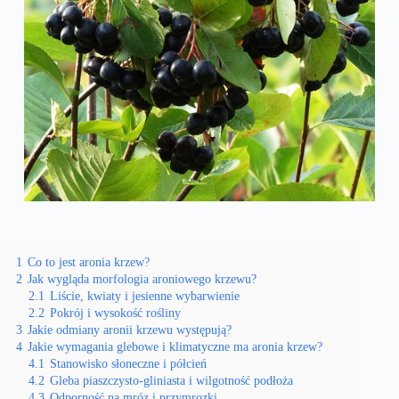
1
Co to jest aronia krzew?
2
Jak wygląda morfologia aroniowego krzewu?
2.1
Liście, kwiaty i jesienne wybarwienie
2.2
Pokrój i wysokość rośliny
3
Jakie odmiany aronii krzewu występują?
4
Jakie wymagania glebowe i klimatyczne ma aronia krzew?
4.1
Stanowisko słoneczne i półcień
4.2
Gleba piaszczysto-gliniasta i wilgotność podłoża
4.3
Odporność na mróz i przymrozki