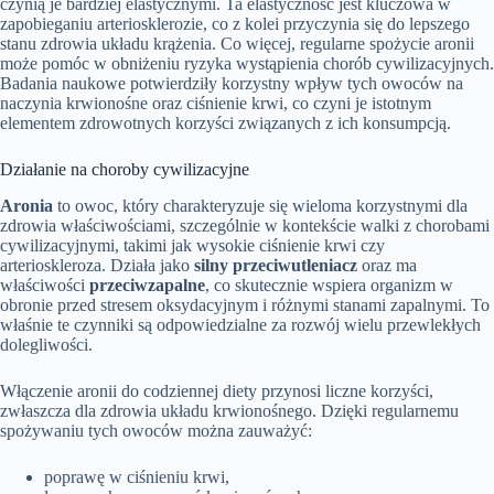
czynią je bardziej elastycznymi. Ta elastyczność jest kluczowa w
zapobieganiu arteriosklerozie, co z kolei przyczynia się do lepszego
stanu zdrowia układu krążenia. Co więcej, regularne spożycie aronii
może pomóc w obniżeniu ryzyka wystąpienia chorób cywilizacyjnych.
Badania naukowe potwierdziły korzystny wpływ tych owoców na
naczynia krwionośne oraz ciśnienie krwi, co czyni je istotnym
elementem zdrowotnych korzyści związanych z ich konsumpcją.
Działanie na choroby cywilizacyjne
Aronia
to owoc, który charakteryzuje się wieloma korzystnymi dla
zdrowia właściwościami, szczególnie w kontekście walki z chorobami
cywilizacyjnymi, takimi jak wysokie ciśnienie krwi czy
arterioskleroza. Działa jako
silny przeciwutleniacz
oraz ma
właściwości
przeciwzapalne
, co skutecznie wspiera organizm w
obronie przed stresem oksydacyjnym i różnymi stanami zapalnymi. To
właśnie te czynniki są odpowiedzialne za rozwój wielu przewlekłych
dolegliwości.
Włączenie aronii do codziennej diety przynosi liczne korzyści,
zwłaszcza dla zdrowia układu krwionośnego. Dzięki regularnemu
spożywaniu tych owoców można zauważyć:
poprawę w ciśnieniu krwi,