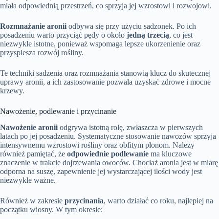
miała odpowiednią przestrzeń, co sprzyja jej wzrostowi i rozwojowi.
Rozmnażanie aronii
odbywa się przy użyciu sadzonek. Po ich
posadzeniu warto przyciąć pędy o około
jedną trzecią
, co jest
niezwykle istotne, ponieważ wspomaga lepsze ukorzenienie oraz
przyspiesza rozwój rośliny.
Te techniki sadzenia oraz rozmnażania stanowią klucz do skutecznej
uprawy aronii, a ich zastosowanie pozwala uzyskać zdrowe i mocne
krzewy.
Nawożenie, podlewanie i przycinanie
Nawożenie aronii
odgrywa istotną rolę, zwłaszcza w pierwszych
latach po jej posadzeniu. Systematyczne stosowanie nawozów sprzyja
intensywnemu wzrostowi rośliny oraz obfitym plonom. Należy
również pamiętać, że
odpowiednie podlewanie
ma kluczowe
znaczenie w trakcie dojrzewania owoców. Chociaż aronia jest w miarę
odporna na suszę, zapewnienie jej wystarczającej ilości wody jest
niezwykle ważne.
Również w zakresie
przycinania
, warto działać co roku, najlepiej na
początku wiosny. W tym okresie: