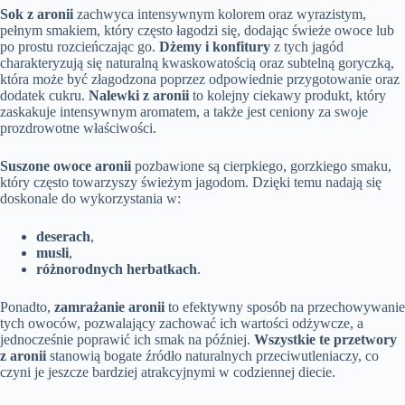
Sok z aronii
zachwyca intensywnym kolorem oraz wyrazistym,
pełnym smakiem, który często łagodzi się, dodając świeże owoce lub
po prostu rozcieńczając go.
Dżemy i konfitury
z tych jagód
charakteryzują się naturalną kwaskowatością oraz subtelną goryczką,
która może być złagodzona poprzez odpowiednie przygotowanie oraz
dodatek cukru.
Nalewki z aronii
to kolejny ciekawy produkt, który
zaskakuje intensywnym aromatem, a także jest ceniony za swoje
prozdrowotne właściwości.
Suszone owoce aronii
pozbawione są cierpkiego, gorzkiego smaku,
który często towarzyszy świeżym jagodom. Dzięki temu nadają się
doskonale do wykorzystania w:
deserach
,
musli
,
różnorodnych herbatkach
.
Ponadto,
zamrażanie aronii
to efektywny sposób na przechowywanie
tych owoców, pozwalający zachować ich wartości odżywcze, a
jednocześnie poprawić ich smak na później.
Wszystkie te przetwory
z aronii
stanowią bogate źródło naturalnych przeciwutleniaczy, co
czyni je jeszcze bardziej atrakcyjnymi w codziennej diecie.