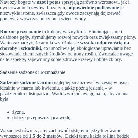
Nawozy bogate w
azot
i
potas
sprzyjają zarówno wzrostowi, jak i
owocowaniu krzewów. Poza tym,
odpowiednie podlewanie
jest
niezwykle istotne, zwłaszcza gdy owoce zaczynają dojrzewać,
ponieważ wówczas potrzebują więcej wody.
Roczne przycinanie
to kolejny ważny krok. Eliminując stare i
osłabione pędy, stymulujemy rozwój nowych oraz zwiększamy plony.
Warto zaznaczyć, że aronia wyróżnia się
wysoką odpornością na
choroby
i
szkodniki
, co umożliwia jej ekologiczne uprawianie bez
stosowania chemicznych środków ochrony roślin. Zwracając uwagę
na te aspekty, zapewnimy sobie zdrowe krzewy i obfite zbiory.
Sadzenie sadzonek i rozmnażanie
Sadzenie sadzonek aronii
najlepiej zrealizować wczesną wiosną,
idealnie w marcu lub kwietniu, a także późną jesienią – w
październiku i listopadzie. Warto zwrócić uwagę na to, aby ziemia
była:
żyzna,
dobrze przepuszczająca wodę.
Ważne jest również, aby zachować odstępy między krzewami
wynoszące od
1,5 do 2 metrów
. Dzięki temu każda roślina będzie