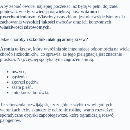
Aby zebrać owoce, najlepiej poczekać, aż będą w pełni dojrzałe,
ponieważ wtedy zawierają największą ilość
witamin
i
przeciwutleniaczy
. Właściwy czas zbioru jest niezwykle istotny dla
zachowania
wysokiej jakości
owoców oraz ich korzystnych
właściwości zdrowotnych
.
Jakie choroby i szkodniki atakują aronię krzew?
Aronia
to krzew, który wyróżnia się imponującą odpornością na wiele
chorób i szkodników, co sprawia, że jego pielęgnacja jest znacznie
prostsza. Najczęściej spotykanymi zagrożeniami są:
mszyce,
gąsienice,
zgorzel pędów,
szara pleśń,
antraknoza borówki.
Te schorzenia rozwijają się szczególnie szybko w wilgotnych
warunkach. Aby skutecznie ochronić roślinę, warto rozważyć
sporadyczne opryski zapobiegawcze, które ograniczają rozwój
patogenów.