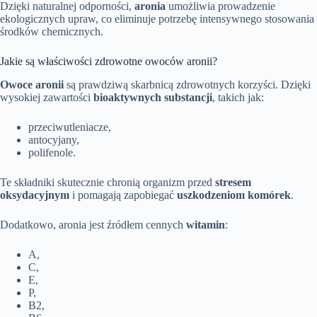
Dzięki naturalnej odporności,
aronia
umożliwia prowadzenie
ekologicznych upraw, co eliminuje potrzebę intensywnego stosowania
środków chemicznych.
Jakie są właściwości zdrowotne owoców aronii?
Owoce aronii
są prawdziwą skarbnicą zdrowotnych korzyści. Dzięki
wysokiej zawartości
bioaktywnych substancji
, takich jak:
przeciwutleniacze,
antocyjany,
polifenole.
Te składniki skutecznie chronią organizm przed
stresem
oksydacyjnym
i pomagają zapobiegać
uszkodzeniom komórek
.
Dodatkowo, aronia jest źródłem cennych
witamin
:
A,
C,
E,
P,
B2,