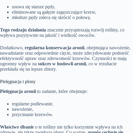
usuwa się starsze pędy,
eliminowane są gałęzie zagęszczające krzew,
młodsze pędy zaleca się skrócić o połowę.
Tego rodzaju działania
znacznie przyspieszają rozwój rośliny, co
wpływa pozytywnie na jakość i wielkość owoców.
Dodatkowo,
regularna konserwacja aronii
, obejmująca nawożenie,
nawadnianie oraz odpowiednie cięcie, może zdecydowanie podnieść
efektywność upraw oraz zdrowotność krzewów. Czynności te mają
ogromny wpływ na
sukces w hodowli aronii
, co w rezultacie
przekłada się na lepsze zbiory.
Pielęgnacja i plony
Pielęgnacja aronii
to zadanie, które obejmuje:
regularne podlewanie,
nawożenie,
przycinanie krzewów.
Właściwe dbanie
o te rośliny nie tylko korzystnie wpływa na ich
zdrowie, ale także zwiększa plony. Co ważne,
aronia cechuje się