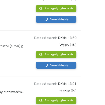
Szczegóły ogłoszenia
Skontaktuj się
Data zgłoszenia
Dzisiaj 13:50
Węgry (HU)
Stale kupuję pietruszkę brudną w ilościach 20t. Zima: +[telefon] E-mail: zdjęcie Pietruszki [e-mail] gmail.com
Szczegóły ogłoszenia
Skontaktuj się
Data zgłoszenia
Dzisiaj 13:21
łódzkie (PL)
Sprzedam natkę pietruszki. Szykowana pod zamówienie w pęczkach lub na kilogramy. Możliwość wystawienia faktury VAT.
Szczegóły ogłoszenia