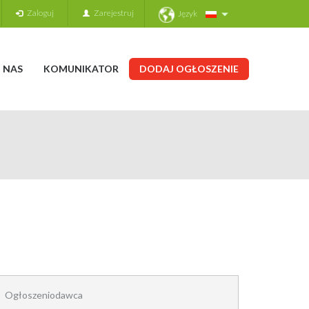
Zaloguj
Zarejestruj
Język
 NAS
KOMUNIKATOR
DODAJ OGŁOSZENIE
Ogłoszeniodawca