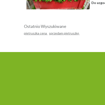
Do uzgo
Ostatnio Wyszukiwane
pietruszka cena
sprzedam pietruszkę