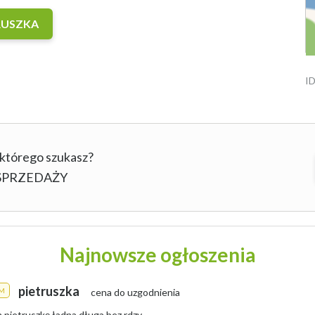
RUSZKA
ID
 którego szukasz?
b SPRZEDAŻY
Najnowsze ogłoszenia
pietruszka
M
cena do uzgodnienia
pietruszkę ładna długa bez rdzy