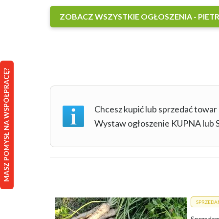
ZOBACZ WSZYSTKIE OGŁOSZENIA - PIET
MASZ POMYSŁ NA WSPÓŁPRACĘ?
Chcesz kupić lub sprzedać towar
Wystaw ogłoszenie KUPNA lu
SPRZEDA
Sprzedam 