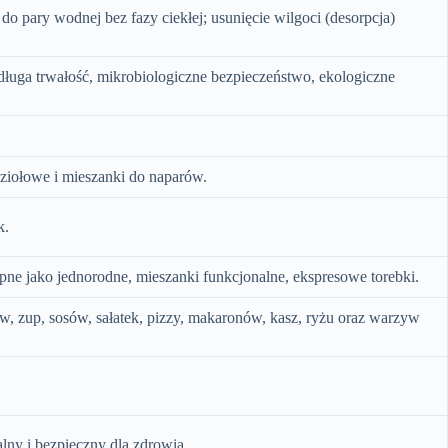
do pary wodnej bez fazy ciekłej; usunięcie wilgoci (desorpcja)
ługa trwałość, mikrobiologiczne bezpieczeństwo, ekologiczne
i ziołowe i mieszanki do naparów.
k.
tępne jako jednorodne, mieszanki funkcjonalne, ekspresowe torebki.
w, zup, sosów, sałatek, pizzy, makaronów, kasz, ryżu oraz warzyw
lny i bezpieczny dla zdrowia.