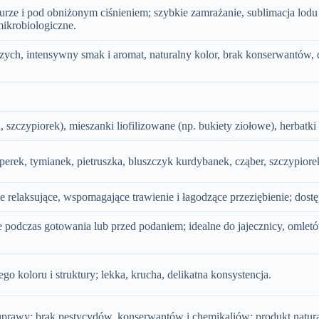
urze i pod obniżonym ciśnieniem; szybkie zamrażanie, sublimacja lodu 
mikrobiologiczne.
h, intensywny smak i aromat, naturalny kolor, brak konserwantów, d
, szczypiorek), mieszanki liofilizowane (np. bukiety ziołowe), herbatk
perek, tymianek, pietruszka, bluszczyk kurdybanek, cząber, szczypiore
nie relaksujące, wspomagające trawienie i łagodzące przeziębienie; dos
podczas gotowania lub przed podaniem; idealne do jajecznicy, omletó
o koloru i struktury; lekka, krucha, delikatna konsystencja.
uprawy; brak pestycydów, konserwantów i chemikaliów; produkt natura