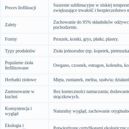
Suszenie sublimacyjne w niskiej temperat
Proces liofilizacji
zwiększające trwałość i bezpieczeństwo 
Zachowanie do 95% składników odżywczyc
Zalety
pochodzenie.
Formy
Proszek, kostki, grys, płatki, plastry.
Typy produktów
Zioła jednorodne (np. koperek, pietruszka
Popularne zioła
Oregano, czosnek, estragon, kolendra, ko
liofilizowane
Herbatki ziołowe
Mięta, rumianek, melisa, szałwia; działa
Zastosowanie w
Bez konieczności namaczania; dodawanie 
kuchni
strączkowych.
Konsystencja i
Naturalny wygląd, zachowanie oryginalneg
wygląd
Ekologia i
Potwierdzone certyfikatami ekologiczne 