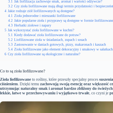
3.1
Jak liofilizacja zachowuje smak, aromat i wartości odżywcze?
3.2
Czy zioła liofilizowane mają długi termin przydatności i bezpieczeń
4
Jakie rodzaje ziół liofilizowanych są dostępne?
4.1
Zioła jednorodne i mieszanki liofilizowane
4.2
Jakie popularne zioła i przyprawy są dostępne w formie liofilizowane
4.3
Herbatki ziołowe i napary
5
Jak wykorzystać zioła liofilizowane w kuchni?
5.1
Kiedy dodawać zioła liofilizowane do potraw?
5.2
Liofilizowane zioła w śniadaniach, zupach i sosach
5.3
Zastosowanie w daniach gotowych, pizzy, makaronach i kaszach
5.4
Zioła liofilizowane jako element dekoracyjny i smakowy w sałatkach
6
Czy zioła liofilizowane są ekologiczne i naturalne?
Co to są zioła liofilizowane?
Zioła liofilizowane
to rośliny, które przeszły specjalny proces
suszeni
ciśnieniem
. Dzięki temu
zachowują swoją esencję oraz większość 
utrzymując naturalny smak i aromat bardzo zbliżony do świeżych 
lekkie, łatwe w przechowywaniu i wyjątkowo trwałe
, co czyni je
p