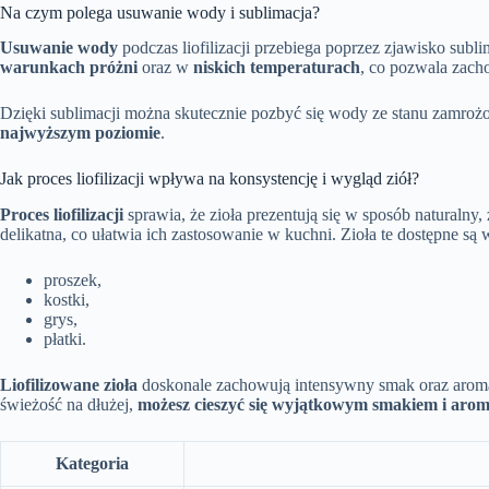
Na czym polega usuwanie wody i sublimacja?
Usuwanie wody
podczas liofilizacji przebiega poprzez zjawisko subli
warunkach próżni
oraz w
niskich temperaturach
, co pozwala zacho
Dzięki sublimacji można skutecznie pozbyć się wody ze stanu zamrożo
najwyższym poziomie
.
Jak proces liofilizacji wpływa na konsystencję i wygląd ziół?
Proces liofilizacji
sprawia, że zioła prezentują się w sposób naturalny,
delikatna, co ułatwia ich zastosowanie w kuchni. Zioła te dostępne są 
proszek,
kostki,
grys,
płatki.
Liofilizowane zioła
doskonale zachowują intensywny smak oraz aromat, 
świeżość na dłużej,
możesz cieszyć się wyjątkowym smakiem i arom
Kategoria