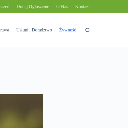
oszeń
Dodaj Ogłoszenie
O Nas
Kontakt
rawa
Usługi i Doradztwo
Żywność