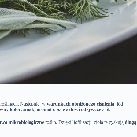
roślinach. Następnie, w
warunkach obniżonego ciśnienia
, lód
ywny kolor
,
smak
,
aromat
oraz
wartości odżywcze
ziół.
two mikrobiologiczne
roślin. Dzięki liofilizacji, zioła te zyskują
długą