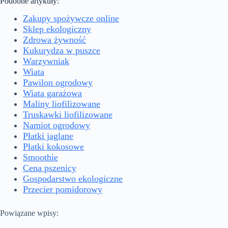
Podobne artykuły:
Zakupy spożywcze online
Sklep ekologiczny
Zdrowa żywność
Kukurydza w puszce
Warzywniak
Wiata
Pawilon ogrodowy
Wiata garażowa
Maliny liofilizowane
Truskawki liofilizowane
Namiot ogrodowy
Płatki jaglane
Płatki kokosowe
Smoothie
Cena pszenicy
Gospodarstwo ekologiczne
Przecier pomidorowy
Powiązane wpisy: