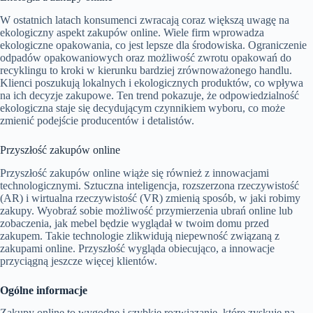
W ostatnich latach konsumenci zwracają coraz większą uwagę na
ekologiczny aspekt zakupów online. Wiele firm wprowadza
ekologiczne opakowania, co jest lepsze dla środowiska. Ograniczenie
odpadów opakowaniowych oraz możliwość zwrotu opakowań do
recyklingu to kroki w kierunku bardziej zrównoważonego handlu.
Klienci poszukują lokalnych i ekologicznych produktów, co wpływa
na ich decyzje zakupowe. Ten trend pokazuje, że odpowiedzialność
ekologiczna staje się decydującym czynnikiem wyboru, co może
zmienić podejście producentów i detalistów.
Przyszłość zakupów online
Przyszłość zakupów online wiąże się również z innowacjami
technologicznymi. Sztuczna inteligencja, rozszerzona rzeczywistość
(AR) i wirtualna rzeczywistość (VR) zmienią sposób, w jaki robimy
zakupy. Wyobraź sobie możliwość przymierzenia ubrań online lub
zobaczenia, jak mebel będzie wyglądał w twoim domu przed
zakupem. Takie technologie zlikwidują niepewność związaną z
zakupami online. Przyszłość wygląda obiecująco, a innowacje
przyciągną jeszcze więcej klientów.
Ogólne informacje
Zakupy online to wygodne i szybkie rozwiązanie, które zyskuje na