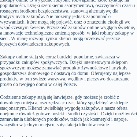
popularności. Dzięki szerokiemu asortymentowi, oszczędności czasu i
rosnącym środkom bezpieczeństwa, stanowią alternatywę dla
tradycyjnych zakupów. Nie możemy jednak zapominać o
wyzwaniach, które mogą się pojawić, oraz o znaczeniu ekologii we
współczesnym świecie. Przyszłość zakupów online wygląda świetnie,
a innowacje technologiczne zmienią sposób, w jaki robimy zakupy w
sieci. W miarę rozwoju rynku klienci mogą oczekiwać jeszcze
lepszych doświadczeń zakupowych.
Zakupy online stają się coraz bardziej popularne, zwłaszcza w
przypadku zakupów spożywczych. Dzięki internetowym sklepom
spożywczym możesz zamawiać produkty żywnościowe i artykuły
gospodarstwa domowego z dostawą do domu. Oferujemy najlepsze
produkty, w tym świeże warzywa, wędliny i pieczywo dostarczane
prosto do twojego domu w całej Polsce.
Codzienne zakupy stają się łatwiejsze, gdy możesz je zrobić z
dowolnego miejsca, oszczędzając czas, który spędziłbyś w sklepie
stacjonarnym. Klienci uwielbiają wygodę zakupów, a nasza oferta
obejmuje również gotowe posiłki i środki czystości. Dzięki możliwości
zamawiania ulubionych produktów, takich jak kosmetyki i napoje,
wszystko w jednym miejscu, satysfakcja klientów rośnie.