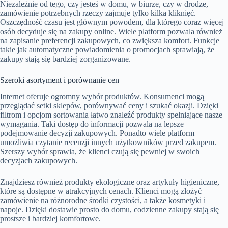
Niezależnie od tego, czy jesteś w domu, w biurze, czy w drodze,
zamówienie potrzebnych rzeczy zajmuje tylko kilka kliknięć.
Oszczędność czasu jest głównym powodem, dla którego coraz więcej
osób decyduje się na zakupy online. Wiele platform pozwala również
na zapisanie preferencji zakupowych, co zwiększa komfort. Funkcje
takie jak automatyczne powiadomienia o promocjach sprawiają, że
zakupy stają się bardziej zorganizowane.
Szeroki asortyment i porównanie cen
Internet oferuje ogromny wybór produktów. Konsumenci mogą
przeglądać setki sklepów, porównywać ceny i szukać okazji. Dzięki
filtrom i opcjom sortowania łatwo znaleźć produkty spełniające nasze
wymagania. Taki dostęp do informacji pozwala na lepsze
podejmowanie decyzji zakupowych. Ponadto wiele platform
umożliwia czytanie recenzji innych użytkowników przed zakupem.
Szerszy wybór sprawia, że klienci czują się pewniej w swoich
decyzjach zakupowych.
Znajdziesz również produkty ekologiczne oraz artykuły higieniczne,
które są dostępne w atrakcyjnych cenach. Klienci mogą złożyć
zamówienie na różnorodne środki czystości, a także kosmetyki i
napoje. Dzięki dostawie prosto do domu, codzienne zakupy stają się
prostsze i bardziej komfortowe.