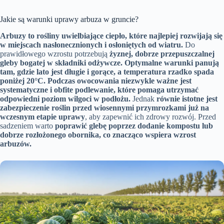
Jakie są warunki uprawy arbuza w gruncie?
Arbuzy to rośliny uwielbiające ciepło, które najlepiej rozwijają się
w miejscach
nasłonecznionych i osłoniętych od wiatru
.
Do
prawidłowego wzrostu potrzebują
żyznej, dobrze przepuszczalnej
gleby bogatej w składniki odżywcze.
Optymalne warunki panują
tam, gdzie lato jest długie i gorące, a temperatura rzadko spada
poniżej 20°C.
Podczas owocowania niezwykle ważne jest
systematyczne i obfite podlewanie, które pomaga utrzymać
odpowiedni poziom wilgoci w podłożu.
Jednak
równie istotne jest
zabezpieczenie roślin przed wiosennymi przymrozkami już na
wczesnym etapie uprawy
, aby zapewnić ich zdrowy rozwój. Przed
sadzeniem warto
poprawić glebę poprzez dodanie kompostu lub
dobrze rozłożonego obornika, co znacząco wspiera wzrost
arbuzów.