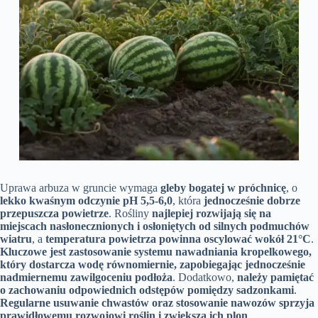
Uprawa arbuza w gruncie wymaga
gleby bogatej w próchnicę
, o
lekko kwaśnym odczynie pH 5,5-6,0
, która
jednocześnie dobrze
przepuszcza powietrze
. Rośliny
najlepiej rozwijają się na
miejscach nasłonecznionych i osłoniętych od silnych podmuchów
wiatru
, a
temperatura powietrza powinna oscylować wokół 21°C
.
Kluczowe jest zastosowanie systemu nawadniania kropelkowego,
który dostarcza wodę równomiernie, zapobiegając jednocześnie
nadmiernemu zawilgoceniu podłoża
. Dodatkowo,
należy pamiętać
o zachowaniu odpowiednich odstępów pomiędzy sadzonkami
.
Regularne usuwanie chwastów oraz stosowanie nawozów sprzyja
prawidłowemu rozwojowi roślin i zwiększa ich plon
.