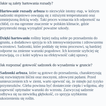
Jakie są zalety hartowania rozsady?
Hartowanie rozsady arbuza
to niezwykle istotny etap, w którym
sadzonki stopniowo oswajają się z niższymi temperaturami oraz
zmniejszoną ilością wody. Taki proces wzmacnia ich odporność na
chłód, co ma ogromne znaczenie w polskim klimacie, gdzie
przymrozki mogą wyrządzić poważne szkody.
Dzięki hartowaniu
rośliny lepiej radzą sobie po przesadzeniu do
gruntu, a dodatkowo sprzyja to ich intensywniejszemu i zdrowszemu
wzrostowi. Sadzonki, które poddały się temu procesowi, są bardziej
odporne na zmienne warunki pogodowe. Ich korzenie szybciej się
rozwijają, co z kolei wpływa na efektywność całej uprawy.
Jak rozpoznać gotowość sadzonek do wysadzenia w gruncie?
Sadzonki arbuza
, które są gotowe do przesadzenia, charakteryzują
się rozwiniętymi liśćmi oraz mocnymi, zdrowymi pędami. Przed
umieszczeniem ich w ziemi, warto upewnić się, że minęło już ryzyko
przymrozków. Gleba powinna być dostatecznie ciepła i wilgotna, aby
zapewnić optymalne warunki do wzrostu. Zazwyczaj sadzenie
odbywa się na niewielką głębokość, co sprzyja szybkiemu
ukorzenieniu się roślin.