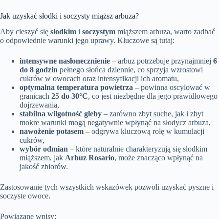
Jak uzyskać słodki i soczysty miąższ arbuza?
Aby cieszyć się
słodkim
i
soczystym
miąższem arbuza, warto zadbać
o odpowiednie warunki jego uprawy. Kluczowe są tutaj:
intensywne nasłonecznienie
– arbuz potrzebuje przynajmniej
6
do 8 godzin
pełnego słońca dziennie, co sprzyja wzrostowi
cukrów w owocach oraz intensyfikacji ich aromatu,
optymalna temperatura powietrza
– powinna oscylować w
granicach
25 do 30°C
, co jest niezbędne dla jego prawidłowego
dojrzewania,
stabilna wilgotność gleby
– zarówno zbyt suche, jak i zbyt
mokre warunki mogą negatywnie wpłynąć na słodycz arbuza,
nawożenie potasem
– odgrywa kluczową rolę w kumulacji
cukrów,
wybór odmian
– które naturalnie charakteryzują się słodkim
miąższem, jak
Arbuz Rosario
, może znacząco wpłynąć na
jakość zbiorów.
Zastosowanie tych wszystkich wskazówek pozwoli uzyskać pyszne i
soczyste owoce.
Powiązane wpisy: