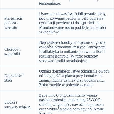
temperaturze.
Usuwanie chwastów, ściółkowanie gleby,
Pielęgnacja
podwiązywanie pędów w celu poprawy
podczas
cyrkulacji powietrza i dostępu światła.
wzrostu
Monitorowanie roślin pod kątem chorób i
szkodników.
Najczęstsze choroby to mączniak i gnicie
owoców. Szkodniki: mszyce i chrząszcze.
Choroby i
Profilaktyka to unikanie polewania liści i
szkodniki
regularna kontrola. W razie potrzeby
stosować środki owadobójcze.
Oznaki dojrzałości: łatwe odpadanie owocu
Dojrzałość i
od łodygi, żółta plama przy kontakcie z
zbiór
ziemią, głuchy dźwięk przy opukiwaniu.
Zbiór zwykle w połowie sierpnia.
Zapewnić 6-8 godzin intensywnego
nasłonecznienia, temperaturę 25-30°C,
Słodki i
stabilną wilgotność, nawożenie potasem
soczysty miąższ
oraz wybrać słodkie odmiany np. Arbuz
Rosario.