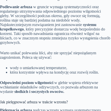
Podlewanie arbuza
w gruncie wymaga systematyczności oraz
regularnego utrzymywania odpowiedniego poziomu wilgotności
gleby. W szczególności podczas okresu, gdy owoce się formują,
roślina staje się bardziej podatna na niedobór wody.
Najskuteczniejszym rozwiązaniem jest zastosowanie
systemu
kropelkowego
, który precyzyjnie dostarcza wodę bezpośrednio do
korzeni. Taki sposób nawadniania ogranicza również wilgoć na
liściach, co w znacznym stopniu zmniejsza ryzyko wystąpienia chorób
grzybowych.
Warto unikać polewania liści, aby nie sprzyjać niepożądanym
zagrożeniom. Poleca się używać:
wody o umiarkowanej temperaturze,
która korzystnie wpływa na kondycję oraz rozwój roślin.
Odpowiedni poziom wilgotności
w glebie wspiera efektywne
wchłanianie składników odżywczych, co pozwala arbuzom na
wydanie
słodkich i soczystych owoców.
Jak pielęgnować arbuza w trakcie wzrostu?
Pielęgnacja arbuza
podczas wzrostu wymaga systematycznego