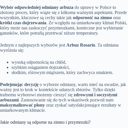
Wybór odpowiedniej odmiany arbuza
do uprawy w Polsce to
złożony proces, który wiąże się z kilkoma ważnymi aspektami. Przede
wszystkim, kluczowe są cechy takie jak
odporność na zimno
oraz
krótki czas dojrzewania
. Ze względu na umiarkowany klimat Polski,
który może nas zaskoczyć przymrozkami, konieczne jest wybieranie
gatunków, które potrafią przetrwać niższe temperatury.
Jednym z najlepszych wyborów jest
Arbuz Rosario
. Ta odmiana
wyróżnia się:
wysoką odpornością na chłód,
szybkim osiąganiem dojrzałości,
słodkim, różowym miąższem, który zachwyca smakiem.
Podejmując decyzję
o wyborze odmiany, warto mieć na uwadze, jak
ważny jest to krok w kontekście udanych zbiorów. Tylko dzięki
trafnemu wyborowi możemy cieszyć się
zdrowymi i soczystymi
arbuzami
. Zastosowanie się do tych wskazówek pozwoli nam
maksymalizować plony
oraz zyskać satysfakcjonujące rezultaty w
umiarkowanym klimacie.
Jakie odmiany są odporne na zimno i przymrozki?