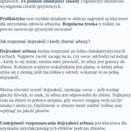
uprawach.
To pomoże zmniejszyć szkody
i ograniczyć możliwość
wystąpienia chorób grzybowych.
Profilaktyka
oraz szybkie działanie w obliczu zagrożeń są kluczowe
dla utrzymania zdrowia arbuzów.
Regularna troska
o rośliny na
pewno zaowocuje pysznymi owocami!
Jak rozpoznać dojrzałość i kiedy zbierać arbuzy?
Dojrzałość arbuza
można rozpoznać po kilku charakterystycznych
cechach. Najpierw zwróć uwagę na to, czy owoc odchodzi od łodygi
– kiedy to się dzieje, można mieć pewność, że arbuz jest gotowy do
zbioru. Kolejnym ważnym wskaźnikiem jest plama, w której arbuz
styka się z ziemią; jeśli ma żółtawy odcień, wskazuje to na pełną
dojrzałość.
Można również ocenić dojrzałość, opukując owoc – jeśli wydaje
głuchy dźwięk, to znak, że arbuz jest odpowiedni do zbioru. Najlepszy
czas na zbiory to połowa sierpnia, gdy owoce osiągną swój szczyt
smaku i słodyczy. Opóźnienie w zbiorze może osłabić roślinę oraz
wpłynąć na jakość plonów.
Umiejętność rozpoznawania dojrzałości arbuza
jest kluczowa dla
uzyskania satysfakcjonujących efektów podczas zbiorów.