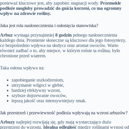
ponieważ kluczowe jest, aby zapobiec stagnacji wody.
Przemokłe
podłoże mogłoby prowadzić do gnicia korzeni, co ma ogromny
wpływ na zdrowie rośliny.
Jaka jest rola nasłonecznienia i osłonięcia stanowiska?
Arbuz
wymaga przynajmniej
8 godzin
pełnego nasłonecznienia
każdego dnia. Promienie słoneczne są kluczowe dla jego fotosyntezy,
co bezpośrednio wpływa na słodycz oraz aromat owoców. Warto
również zadbać o to, aby miejsce, w którym rośnie ta roślina, było
chronione przed wiatrem.
Taka osłona wpływa na:
zapobieganie uszkodzeniom,
utrzymanie wilgoci w glebie,
bardziej efektywny wzrost,
szybsze dojrzewanie owoców,
lepszą jakość oraz intensywniejszy smak.
Jak przestrzeń i przewiewność podłoża wpływają na wzrost arbuzów?
Arbuzy
najlepiej rozwijają się, gdy mają wystarczająco dużo
przestrzeni do wzrostu.
Idealna odległość
między roślinami wynosi od