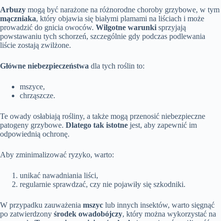
Arbuzy
mogą być narażone na różnorodne choroby grzybowe, w tym
mączniaka
, który objawia się białymi plamami na liściach i może
prowadzić do gnicia owoców.
Wilgotne warunki
sprzyjają
powstawaniu tych schorzeń, szczególnie gdy podczas podlewania
liście zostają zwilżone.
Główne niebezpieczeństwa
dla tych roślin to:
mszyce,
chrząszcze.
Te owady osłabiają rośliny, a także mogą przenosić niebezpieczne
patogeny grzybowe.
Dlatego tak istotne
jest, aby zapewnić im
odpowiednią ochronę.
Aby zminimalizować ryzyko, warto:
unikać nawadniania liści,
regularnie sprawdzać, czy nie pojawiły się szkodniki.
W przypadku zauważenia
mszyc
lub innych insektów, warto sięgnąć
po zatwierdzony
środek owadobójczy
, który można wykorzystać na