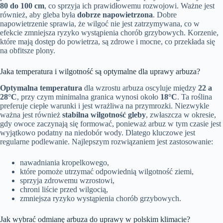
80 do 100 cm
, co sprzyja ich prawidłowemu rozwojowi. Ważne jest
również, aby gleba była
dobrze napowietrzona
. Dobre
napowietrzenie sprawia, że wilgoć nie jest zatrzymywana, co w
efekcie zmniejsza ryzyko wystąpienia chorób grzybowych. Korzenie,
które mają dostęp do powietrza, są zdrowe i mocne, co przekłada się
na obfitsze plony.
Jaka temperatura i wilgotność są optymalne dla uprawy arbuza?
Optymalna temperatura
dla wzrostu arbuza oscyluje między
22 a
28°C
, przy czym minimalna granica wynosi około
18°C
. Ta roślina
preferuje ciepłe warunki i jest wrażliwa na przymrozki. Niezwykle
ważna jest również
stabilna wilgotność gleby
, zwłaszcza w okresie,
gdy owoce zaczynają się formować, ponieważ arbuz w tym czasie jest
wyjątkowo podatny na niedobór wody. Dlatego kluczowe jest
regularne podlewanie. Najlepszym rozwiązaniem jest zastosowanie:
nawadniania kropelkowego,
które pomoże utrzymać odpowiednią wilgotność ziemi,
sprzyja zdrowemu wzrostowi,
chroni liście przed wilgocią,
zmniejsza ryzyko wystąpienia chorób grzybowych.
Jak wybrać odmianę arbuza do uprawy w polskim klimacie?