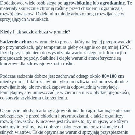
Dodatkowo, wiele osób sięga po
agrowłókninę
lub
agrotkaninę
. Te
materiały skutecznie chronią rośliny przed chłodem i ograniczają
rozwój chwastów. Dzięki nim młode arbuzy mogą rozwijać się w
sprzyjających warunkach.
Kiedy i jak sadzić arbuza w gruncie?
Sadzenie arbuza
w gruncie to proces, który najlepiej przeprowadzić
po przymrozkach, gdy temperatura gleby osiągnie co najmniej
15°C
.
Przed przystąpieniem do wysadzania warto zasięgnąć informacji o
prognozach pogody. Stabilne i ciepłe warunki atmosferyczne są
kluczowe dla zdrowego wzrostu roślin.
Podczas sadzenia dobrze jest zachować odstęp około
80×100 cm
między nimi. Taki rozstaw nie tylko umożliwia roślinom swobodne
rozwijanie się, ale również zapewnia odpowiednią wentylację.
Pamiętajmy, aby umieszczać je w ziemi na nieco płytkiej głębokości,
co sprzyja szybkiemu ukorzenieniu.
Osłonięcie młodych arbuzy agrowłókniną lub agrotkaniną skutecznie
zabezpieczy je przed chłodem i przymrozkami, a także ograniczy
rozwój chwastów. Kluczowe jest również to, by miejsce, w którym
sadzimy te rośliny, było dobrze nasłonecznione oraz osłonięte od
silnych wiatrów. Takie optymalne warunki sprzyjają przyspieszeniu