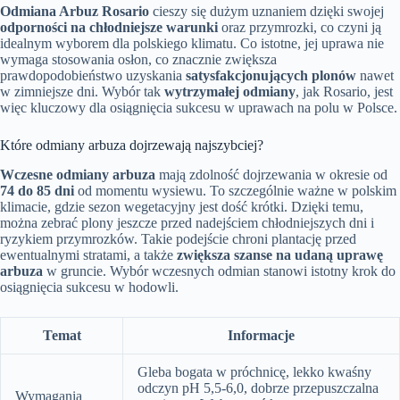
Odmiana Arbuz Rosario
cieszy się dużym uznaniem dzięki swojej
odporności na chłodniejsze warunki
oraz przymrozki, co czyni ją
idealnym wyborem dla polskiego klimatu. Co istotne, jej uprawa nie
wymaga stosowania osłon, co znacznie zwiększa
prawdopodobieństwo uzyskania
satysfakcjonujących plonów
nawet
w zimniejsze dni. Wybór tak
wytrzymałej odmiany
, jak Rosario, jest
więc kluczowy dla osiągnięcia sukcesu w uprawach na polu w Polsce.
Które odmiany arbuza dojrzewają najszybciej?
Wczesne odmiany arbuza
mają zdolność dojrzewania w okresie od
74 do 85 dni
od momentu wysiewu. To szczególnie ważne w polskim
klimacie, gdzie sezon wegetacyjny jest dość krótki. Dzięki temu,
można zebrać plony jeszcze przed nadejściem chłodniejszych dni i
ryzykiem przymrozków. Takie podejście chroni plantację przed
ewentualnymi stratami, a także
zwiększa szanse na udaną uprawę
arbuza
w gruncie. Wybór wczesnych odmian stanowi istotny krok do
osiągnięcia sukcesu w hodowli.
Temat
Informacje
Gleba bogata w próchnicę, lekko kwaśny
odczyn pH 5,5-6,0, dobrze przepuszczalna
Wymagania