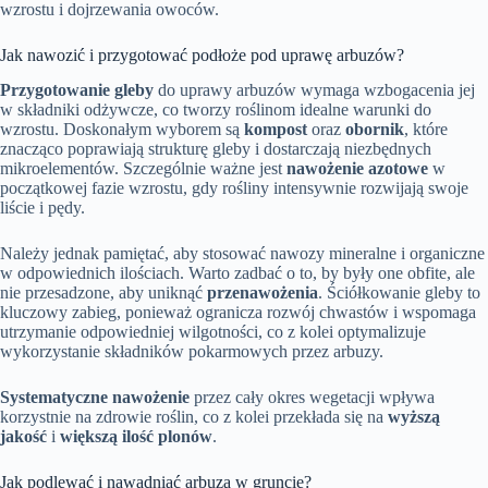
wzrostu i dojrzewania owoców.
Jak nawozić i przygotować podłoże pod uprawę arbuzów?
Przygotowanie gleby
do uprawy arbuzów wymaga wzbogacenia jej
w składniki odżywcze, co tworzy roślinom idealne warunki do
wzrostu. Doskonałym wyborem są
kompost
oraz
obornik
, które
znacząco poprawiają strukturę gleby i dostarczają niezbędnych
mikroelementów. Szczególnie ważne jest
nawożenie azotowe
w
początkowej fazie wzrostu, gdy rośliny intensywnie rozwijają swoje
liście i pędy.
Należy jednak pamiętać, aby stosować nawozy mineralne i organiczne
w odpowiednich ilościach. Warto zadbać o to, by były one obfite, ale
nie przesadzone, aby uniknąć
przenawożenia
. Ściółkowanie gleby to
kluczowy zabieg, ponieważ ogranicza rozwój chwastów i wspomaga
utrzymanie odpowiedniej wilgotności, co z kolei optymalizuje
wykorzystanie składników pokarmowych przez arbuzy.
Systematyczne nawożenie
przez cały okres wegetacji wpływa
korzystnie na zdrowie roślin, co z kolei przekłada się na
wyższą
jakość
i
większą ilość plonów
.
Jak podlewać i nawadniać arbuza w gruncie?