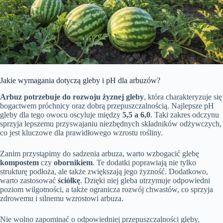
Jakie wymagania dotyczą gleby i pH dla arbuzów?
Arbuz potrzebuje do rozwoju żyznej gleby
, która charakteryzuje się
bogactwem próchnicy oraz dobrą przepuszczalnością. Najlepsze pH
gleby dla tego owocu oscyluje między
5,5 a 6,0
. Taki zakres odczynu
sprzyja lepszemu przyswajaniu niezbędnych składników odżywczych,
co jest kluczowe dla prawidłowego wzrostu rośliny.
Zanim przystąpimy do sadzenia arbuza, warto wzbogacić glebę
kompostem
czy
obornikiem
. Te dodatki poprawiają nie tylko
strukturę podłoża, ale także zwiększają jego żyzność. Dodatkowo,
warto zastosować
ściółkę
. Dzięki niej gleba utrzymuje odpowiedni
poziom wilgotności, a także ogranicza rozwój chwastów, co sprzyja
zdrowemu i silnemu wzrostowi arbuza.
Nie wolno zapominać o odpowiedniej przepuszczalności gleby,