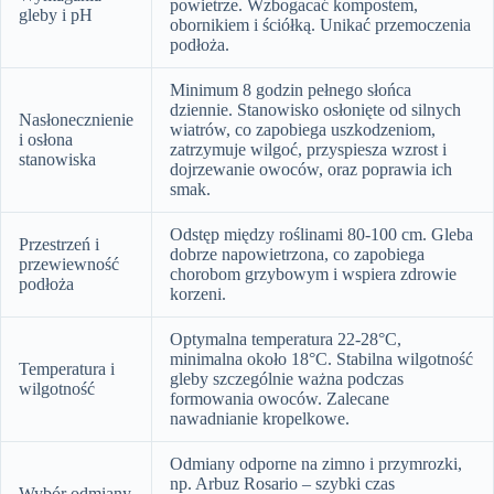
powietrze. Wzbogacać kompostem,
gleby i pH
obornikiem i ściółką. Unikać przemoczenia
podłoża.
Minimum 8 godzin pełnego słońca
dziennie. Stanowisko osłonięte od silnych
Nasłonecznienie
wiatrów, co zapobiega uszkodzeniom,
i osłona
zatrzymuje wilgoć, przyspiesza wzrost i
stanowiska
dojrzewanie owoców, oraz poprawia ich
smak.
Odstęp między roślinami 80-100 cm. Gleba
Przestrzeń i
dobrze napowietrzona, co zapobiega
przewiewność
chorobom grzybowym i wspiera zdrowie
podłoża
korzeni.
Optymalna temperatura 22-28°C,
minimalna około 18°C. Stabilna wilgotność
Temperatura i
gleby szczególnie ważna podczas
wilgotność
formowania owoców. Zalecane
nawadnianie kropelkowe.
Odmiany odporne na zimno i przymrozki,
np. Arbuz Rosario – szybki czas
Wybór odmiany