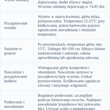
dojrzewania, słodki różowy miąższ.
Wczesne odmiany dojrzewają w 74-85 dni.
Wysiew w marcu-kwietniu, gleba lekka,
przepuszczalna. Temperatura 22-25°C przy
Przygotowanie
kiełkowaniu, potem hartowanie poprzez
rozsady
ograniczanie nawadniania i obniżanie
temperatury.
Po przymrozkach, temperatura gleby min.
Sadzenie w
15°C. Odstępy 80×100 cm. Miejsce dobrze
gruncie
nasłonecznione i osłonięte, osłona
agrowłókniną lub agrotkaniną zalecana.
Wzbogacanie gleby kompostem i
Nawożenie i
obornikiem. Nawożenie azotowe w
przygotowanie
początkowej fazie wzrostu. Unikać
podłoża
przenawożenia. Ściółkowanie ogranicza
chwasty i utrzymuje wilgotność.
Regularne podlewanie, szczególnie
podczas formowania owoców. Najlepsze
Podlewanie i
nawadnianie kropelkowe bez polewania
nawadnianie
liści. Używać wody o umiarkowanej