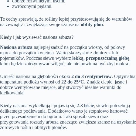
dobrze rozwiniętymi liśćmi,
zwróconymi pędami.
Te cechy sprawiają, że rośliny lepiej przystosowują się do warunków
na zewnątrz i zwiększają swoje szanse na
obfity plon
.
Kiedy i jak wysiewać nasiona arbuza?
Nasiona arbuza
najlepiej sadzić na początku wiosny, od połowy
marca do początku kwietnia. Warto skorzystać z doniczek lub
pojemników. Podczas siewu wybierz
lekką
,
przepuszczalną glebę
,
która będzie zatrzymywać wilgoć, ale nie powinna być zbyt mokra.
Umieść nasiona na głębokości około
2 do 3 centymetrów
. Optymalna
temperatura podłoża wynosi od
22 do 25°C
. Znajdź ciepłe, jasne i
dobrze wentylowane miejsce, aby stworzyć idealne warunki do
kiełkowania.
Kiedy nasiona wykiełkują i pojawią się
2-3 liście
, siewki potrzebują
delikatnego podlewania. Dodatkowo warto je stopniowo hartować
przed przesadzeniem do ogrodu. Taki sposób siewu oraz
przygotowania rozsady arbuza znacząco zwiększa szanse na uzyskanie
zdrowych roślin i obfitych plonów.