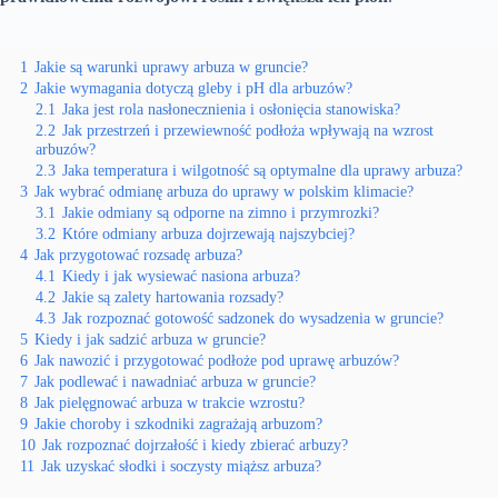
1
Jakie są warunki uprawy arbuza w gruncie?
2
Jakie wymagania dotyczą gleby i pH dla arbuzów?
2.1
Jaka jest rola nasłonecznienia i osłonięcia stanowiska?
2.2
Jak przestrzeń i przewiewność podłoża wpływają na wzrost
arbuzów?
2.3
Jaka temperatura i wilgotność są optymalne dla uprawy arbuza?
3
Jak wybrać odmianę arbuza do uprawy w polskim klimacie?
3.1
Jakie odmiany są odporne na zimno i przymrozki?
3.2
Które odmiany arbuza dojrzewają najszybciej?
4
Jak przygotować rozsadę arbuza?
4.1
Kiedy i jak wysiewać nasiona arbuza?
4.2
Jakie są zalety hartowania rozsady?
4.3
Jak rozpoznać gotowość sadzonek do wysadzenia w gruncie?
5
Kiedy i jak sadzić arbuza w gruncie?
6
Jak nawozić i przygotować podłoże pod uprawę arbuzów?
7
Jak podlewać i nawadniać arbuza w gruncie?
8
Jak pielęgnować arbuza w trakcie wzrostu?
9
Jakie choroby i szkodniki zagrażają arbuzom?
10
Jak rozpoznać dojrzałość i kiedy zbierać arbuzy?
11
Jak uzyskać słodki i soczysty miąższ arbuza?