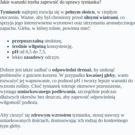
Jakie warunki trzeba zapewnić do uprawy tymianku?
Tymianek
najlepiej rozwija się w
pełnym słońcu
, w ciepłym
otoczeniu. Ważne, aby był chroniony przed
silnymi wiatrami
, co
sprzyja jego intensywnemu wzrostowi oraz utrzymaniu aromatycznego
zapachu. Gleba, w której rośnie, powinna mieć:
przepuszczalną
strukturę,
średnio wilgotną
konsystencję,
pH
od 6,5 do 7,5,
lekko
zasadowy
odczyn.
Dobrze jest także zadbać o
odpowiedni drenaż
, by uniknąć
problemów z gniciem korzeni. W przypadku
kwaśnej gleby
, warto
rozważyć jej wapnowanie, co podnosi pH i tworzy lepsze warunki do
wzrostu rośliny. Choć tymianek toleruje okresowe przesuszenie,
wymaga
umiarkowanego podlewania
, szczególnie podczas
dłuższych okresów bez deszczu, aby zapewnić odpowiednią
wilgotność podłoża.
Aby cieszyć się
zdrowym wzrostem
tymianku, stosuj nawozy w
umiarkowanych ilościach, dostosowując ich rodzaj do konkretnego
typu gleby.