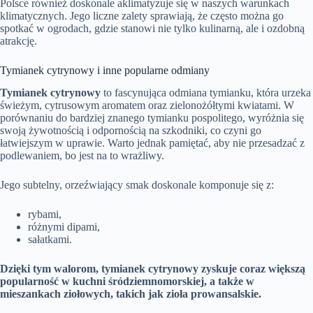
Polsce również doskonale aklimatyzuje się w naszych warunkach
klimatycznych. Jego liczne zalety sprawiają, że często można go
spotkać w ogrodach, gdzie stanowi nie tylko kulinarną, ale i ozdobną
atrakcję.
Tymianek cytrynowy i inne popularne odmiany
Tymianek cytrynowy
to fascynująca odmiana tymianku, która urzeka
świeżym, cytrusowym aromatem oraz zielonożółtymi kwiatami. W
porównaniu do bardziej znanego tymianku pospolitego, wyróżnia się
swoją żywotnością i odpornością na szkodniki, co czyni go
łatwiejszym w uprawie. Warto jednak pamiętać, aby nie przesadzać z
podlewaniem, bo jest na to wrażliwy.
Jego subtelny, orzeźwiający smak doskonale komponuje się z:
rybami,
różnymi dipami,
sałatkami.
Dzięki tym walorom, tymianek cytrynowy zyskuje coraz większą
popularność w kuchni śródziemnomorskiej, a także w
mieszankach ziołowych, takich jak zioła prowansalskie.