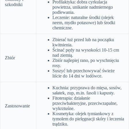
Profilaktyka: dobra cyrkulacja
szkodniki
powietrza, unikanie nadmiernego
podlewania.
Leczenie: naturalne środki (olejek
neem, mydło potasowe) lub środki
chemiczne.
Zbierać tuż przed lub na początku
kwitnienia.
Ścinać pędy na wysokości 10-15 cm
nad ziemią.
Zbiór
Zbiór najlepiej rano, po wyschnięciu
rosy.
Suszyć lub przechowywać świeże
liście do 14 dni w lodówce.
Kuchnia: przyprawa do mięsa, sosów,
sałatek, zup, m.in. fasoli i kapusty.
Fitoterapia: działanie
przeciwbakteryjne, przeciwzapalne,
Zastosowanie
wykrztuśne.
Kosmetyka: olejek tymiankowy z
tymolem do pielęgnacji skóry i leczenia
trądziku.