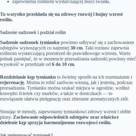
zapewnienia roślinom wystarczającej ilości światła.
To wszystko przekłada się na zdrowy rozwój i bujny wzrost
roślin.
Sadzenie sadzonek i podział roślin
Sadzenie sadzonek tymianku
powinno odbywać się z zachowaniem
odstępów wynoszących co najmniej
30 cm
. Taki rozstaw zapewnia
roślinom wystarczającą przestrzeń do prawidłowego wzrostu. Warto
jednak pamiętać, że w momencie przesadzania sadzonki powinny mieć
wysokość w przedziale od
6 do 10 cm
.
Rozdzielanie kęp tymianku
to świetny sposób na ich rozmnażanie i
rejuvenację
. Można to robić zarówno wiosną, jak i jesienią, podczas
przesadzania. Tymianku można szukać miejsca w ogrodzie, wzdłuż
krawędzi ścieżek czy murków, a także w doniczkach — to
rozwiązanie ułatwia pielęgnację oraz zbieranie aromatycznych ziół.
Stosując te metody, zapewniamy tymiankowi zdrowy wzrost i obfite
plony.
Zachowanie odpowiednich odstępów oraz właściwe
dzielenie kęp sprzyja harmonijnemu rozwojowi roślin.
Jak pielęgnować tymianek?