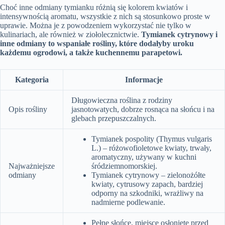
Choć inne odmiany tymianku różnią się kolorem kwiatów i
intensywnością aromatu, wszystkie z nich są stosunkowo proste w
uprawie. Można je z powodzeniem wykorzystać nie tylko w
kulinariach, ale również w ziołolecznictwie.
Tymianek cytrynowy i
inne odmiany to wspaniałe rośliny, które dodałyby uroku
każdemu ogrodowi, a także kuchennemu parapetowi.
Kategoria
Informacje
Długowieczna roślina z rodziny
Opis rośliny
jasnotowatych, dobrze rosnąca na słońcu i na
glebach przepuszczalnych.
Tymianek pospolity (Thymus vulgaris
L.) – różowofioletowe kwiaty, trwały,
aromatyczny, używany w kuchni
Najważniejsze
śródziemnomorskiej.
odmiany
Tymianek cytrynowy – zielonożółte
kwiaty, cytrusowy zapach, bardziej
odporny na szkodniki, wrażliwy na
nadmierne podlewanie.
Pełne słońce, miejsce osłonięte przed