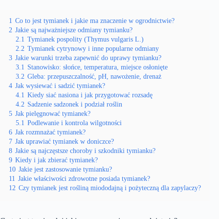
1
Co to jest tymianek i jakie ma znaczenie w ogrodnictwie?
2
Jakie są najważniejsze odmiany tymianku?
2.1
Tymianek pospolity (Thymus vulgaris L.)
2.2
Tymianek cytrynowy i inne popularne odmiany
3
Jakie warunki trzeba zapewnić do uprawy tymianku?
3.1
Stanowisko: słońce, temperatura, miejsce osłonięte
3.2
Gleba: przepuszczalność, pH, nawożenie, drenaż
4
Jak wysiewać i sadzić tymianek?
4.1
Kiedy siać nasiona i jak przygotować rozsadę
4.2
Sadzenie sadzonek i podział roślin
5
Jak pielęgnować tymianek?
5.1
Podlewanie i kontrola wilgotności
6
Jak rozmnażać tymianek?
7
Jak uprawiać tymianek w doniczce?
8
Jakie są najczęstsze choroby i szkodniki tymianku?
9
Kiedy i jak zbierać tymianek?
10
Jakie jest zastosowanie tymianku?
11
Jakie właściwości zdrowotne posiada tymianek?
12
Czy tymianek jest rośliną miododajną i pożyteczną dla zapylaczy?