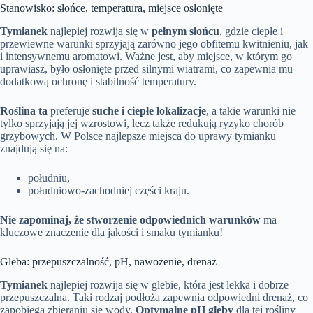
Stanowisko: słońce, temperatura, miejsce osłonięte
Tymianek
najlepiej rozwija się w
pełnym słońcu
, gdzie ciepłe i
przewiewne warunki sprzyjają zarówno jego obfitemu kwitnieniu, jak
i intensywnemu aromatowi. Ważne jest, aby miejsce, w którym go
uprawiasz, było osłonięte przed silnymi wiatrami, co zapewnia mu
dodatkową ochronę i stabilność temperatury.
Roślina ta
preferuje
suche i ciepłe lokalizacje
, a takie warunki nie
tylko sprzyjają jej wzrostowi, lecz także redukują ryzyko chorób
grzybowych. W Polsce najlepsze miejsca do uprawy tymianku
znajdują się na:
południu,
południowo-zachodniej części kraju.
Nie zapominaj, że stworzenie odpowiednich warunków
ma
kluczowe znaczenie dla jakości i smaku tymianku!
Gleba: przepuszczalność, pH, nawożenie, drenaż
Tymianek
najlepiej rozwija się w glebie, która jest lekka i dobrze
przepuszczalna. Taki rodzaj podłoża zapewnia odpowiedni drenaż, co
zapobiega zbieraniu się wody.
Optymalne pH gleby
dla tej rośliny