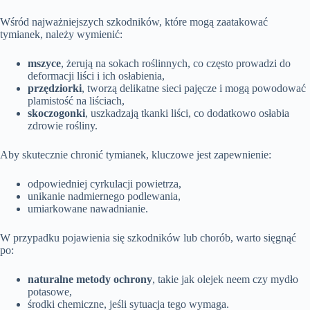
Wśród najważniejszych szkodników, które mogą zaatakować
tymianek, należy wymienić:
mszyce
, żerują na sokach roślinnych, co często prowadzi do
deformacji liści i ich osłabienia,
przędziorki
, tworzą delikatne sieci pajęcze i mogą powodować
plamistość na liściach,
skoczogonki
, uszkadzają tkanki liści, co dodatkowo osłabia
zdrowie rośliny.
Aby skutecznie chronić tymianek, kluczowe jest zapewnienie:
odpowiedniej cyrkulacji powietrza,
unikanie nadmiernego podlewania,
umiarkowane nawadnianie.
W przypadku pojawienia się szkodników lub chorób, warto sięgnąć
po:
naturalne metody ochrony
, takie jak olejek neem czy mydło
potasowe,
środki chemiczne, jeśli sytuacja tego wymaga.