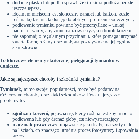
dodanie piasku lub perlitu sprawi, że struktura podłoża będzie
jeszcze lepsza,
idealnym miejscem jest słoneczny parapet lub balkon, gdzie
roślina będzie miała dostęp do obfitych promieni słonecznych,
podlewanie tymianku powinno być przemyślane – unikaj
nadmiaru wody, aby zminimalizować ryzyko chorób korzeni,
nie zapomnij o regularnym przycinaniu, które pomaga utrzymać
zwartą formę rośliny oraz wpływa pozytywnie na jej ogólny
stan zdrowia.
To kluczowe elementy skutecznej pielęgnacji tymianku w
doniczce.
Jakie są najczęstsze choroby i szkodniki tymianku?
Tymianek
, mimo swojej popularności, może być podatny na
różnorodne choroby oraz ataki szkodników. Dwa najczęstsze
problemy to:
zgnilizna korzeni
, pojawia się, kiedy roślina jest zbyt mocno
podlewana lub gdy drenaż gleby jest niewystarczający,
mączniak prawdziwy
, objawia się jako biały, mączysty nalot
na liściach, co znacząco utrudnia proces fotosyntezy i spowalnia
wzrost.