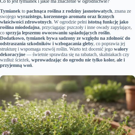
Co to jest tymianek i jakie ma znaczenie w ogrodnictwie?
Tymianek
to
pachnąca roślina z rodziny jasnotowatych
, znana ze
swojego
wyrazistego, korzennego aromatu oraz licznych
właściwości zdrowotnych
. W ogrodzie pełni
istotną funkcję jako
roślina miododajna
, przyciągając pszczoły i inne owady zapylające,
co
sprzyja lepszemu owocowaniu sąsiadujących roślin
.
Dodatkowo, tymianek bywa sadzony ze względu na zdolność do
odstraszania szkodników i wzbogacania gleby
, co poprawia jej
strukturę i wspomaga rozwój roślin. Warto też docenić jego
walory
dekoracyjne
— świetnie sprawdza się na rabatach, skalniakach czy
wzdłuż ścieżek,
wprowadzając do ogrodu nie tylko kolor, ale i
przyjemną woń
.