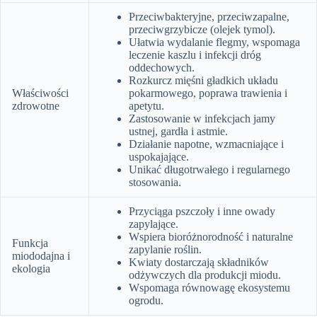
Przeciwbakteryjne, przeciwzapalne,
przeciwgrzybicze (olejek tymol).
Ułatwia wydalanie flegmy, wspomaga
leczenie kaszlu i infekcji dróg
oddechowych.
Rozkurcz mięśni gładkich układu
Właściwości
pokarmowego, poprawa trawienia i
zdrowotne
apetytu.
Zastosowanie w infekcjach jamy
ustnej, gardła i astmie.
Działanie napotne, wzmacniające i
uspokajające.
Unikać długotrwałego i regularnego
stosowania.
Przyciąga pszczoły i inne owady
zapylające.
Wspiera bioróżnorodność i naturalne
Funkcja
zapylanie roślin.
miododajna i
Kwiaty dostarczają składników
ekologia
odżywczych dla produkcji miodu.
Wspomaga równowagę ekosystemu
ogrodu.