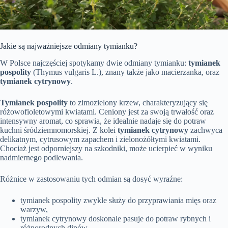
Jakie są najważniejsze odmiany tymianku?
W Polsce najczęściej spotykamy dwie odmiany tymianku:
tymianek
pospolity
(Thymus vulgaris L.), znany także jako macierzanka, oraz
tymianek cytrynowy
.
Tymianek pospolity
to zimozielony krzew, charakteryzujący się
różowofioletowymi kwiatami. Ceniony jest za swoją trwałość oraz
intensywny aromat, co sprawia, że idealnie nadaje się do potraw
kuchni śródziemnomorskiej. Z kolei
tymianek cytrynowy
zachwyca
delikatnym, cytrusowym zapachem i zielonożółtymi kwiatami.
Chociaż jest odporniejszy na szkodniki, może ucierpieć w wyniku
nadmiernego podlewania.
Różnice w zastosowaniu tych odmian są dosyć wyraźne:
tymianek pospolity zwykle służy do przyprawiania mięs oraz
warzyw,
tymianek cytrynowy doskonale pasuje do potraw rybnych i
różnorodnych dipów.