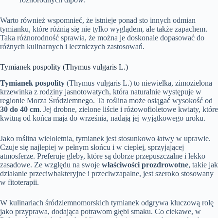
Warto również wspomnieć, że istnieje ponad sto innych odmian
tymianku, które różnią się nie tylko wyglądem, ale także zapachem.
Taka różnorodność sprawia, że można je doskonale dopasować do
różnych kulinarnych i leczniczych zastosowań.
Tymianek pospolity (Thymus vulgaris L.)
Tymianek pospolity
(Thymus vulgaris L.) to niewielka, zimozielona
krzewinka z rodziny jasnotowatych, która naturalnie występuje w
regionie Morza Śródziemnego. Ta roślina może osiągać wysokość od
30 do 40 cm
. Jej drobne, zielone liście i różowofioletowe kwiaty, które
kwitną od końca maja do września, nadają jej wyjątkowego uroku.
Jako roślina wieloletnia, tymianek jest stosunkowo łatwy w uprawie.
Czuje się najlepiej w pełnym słońcu i w ciepłej, sprzyjającej
atmosferze. Preferuje gleby, które są dobrze przepuszczalne i lekko
zasadowe. Ze względu na swoje
właściwości prozdrowotne
, takie jak
działanie przeciwbakteryjne i przeciwzapalne, jest szeroko stosowany
w fitoterapii.
W kulinariach śródziemnomorskich tymianek odgrywa kluczową rolę
jako przyprawa, dodająca potrawom głębi smaku. Co ciekawe, w