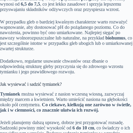
wynosi od
6,5 do 7,5
, co jest lekko zasadowe i sprzyja lepszemu
przyswajaniu składników odżywczych oraz przyspiesza wzrost.
W przypadku gleb o bardziej kwaśnym charakterze warto rozważyć
wapnowanie, aby dostosować pH do pożądanego poziomu. Co do
nawożenia, powinno być ono umiarkowane. Najlepiej sięgać po
nawozy wolnorozpuszczalne lub naturalne, na przykład
biohumus
, co
jest szczególnie istotne w przypadku gleb ubogich lub o umiarkowanej
zwartej strukturze.
Dodatkowo, regularne usuwanie chwastów oraz dbanie o
odpowiednią strukturę gleby przyczynia się do zdrowego wzrostu
tymianku i jego prawidłowego rozwoju.
Jak wysiewać i sadzić tymianek?
Tymianek
można wysiewać z nasion wczesną wiosną, zazwyczaj
między marcem a kwietniem. Warto umieścić nasiona na głębokości
około pół centymetra.
Co ciekawe, kiełkują one zarówno w świetle,
jak i w ciemności, co znacznie ułatwia ich rozwój.
Jeżeli planujemy dalszą uprawę, dobrze jest przygotować rozsadę.
Sadzonki powinny mieć wysokość od
6 do 10 cm
, co świadczy o ich