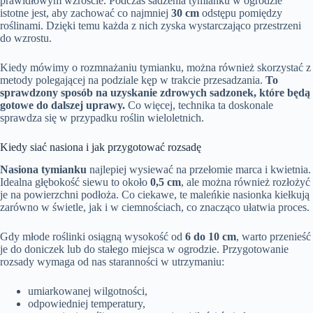
prawidłowym wzroście. Podczas sadzenia tymianku w ogrodzie
istotne jest, aby zachować co najmniej
30 cm
odstępu pomiędzy
roślinami. Dzięki temu każda z nich zyska wystarczająco przestrzeni
do wzrostu.
Kiedy mówimy o rozmnażaniu tymianku, można również skorzystać z
metody polegającej na podziale kęp w trakcie przesadzania.
To
sprawdzony sposób na uzyskanie zdrowych sadzonek, które będą
gotowe do dalszej uprawy.
Co więcej, technika ta doskonale
sprawdza się w przypadku roślin wieloletnich.
Kiedy siać nasiona i jak przygotować rozsadę
Nasiona tymianku
najlepiej wysiewać na przełomie marca i kwietnia.
Idealna głębokość siewu to około
0,5 cm
, ale można również rozłożyć
je na powierzchni podłoża. Co ciekawe, te maleńkie nasionka kiełkują
zarówno w świetle, jak i w ciemnościach, co znacząco ułatwia proces.
Gdy młode roślinki osiągną wysokość od
6 do 10 cm
, warto przenieść
je do doniczek lub do stałego miejsca w ogrodzie. Przygotowanie
rozsady wymaga od nas staranności w utrzymaniu:
umiarkowanej wilgotności,
odpowiedniej temperatury,