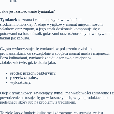
dni
.
Jakie jest zastosowanie tymianku?
Tymianek
to znana i ceniona przyprawa w kuchni
śródziemnomorskiej. Nadaje wyjątkowy aromat mięsom, sosom,
sałatkom oraz zupom, a jego smak doskonale komponuje się z
potrawami na bazie fasoli, gulaszami oraz różnorodnymi warzywami,
takimi jak kapusta.
Często wykorzystuje się tymianek w połączeniu z ziołami
prowansalskimi, co szczególnie wzbogaca aromat masła i majonezu.
Poza kulinariami, tymianek znajduje też swoje miejsce w
ziołolecznictwie, gdzie działa jako:
środek przeciwbakteryjny,
przeciwzapalny,
wykrztuśny.
Olejek tymiankowy, zawierający
tymol
, ma właściwości zdrowotne i z
powodzeniem stosuje się go w kosmetykach, w tym produktach do
pielęgnacji skóry lub na problemy z trądzikiem.
To zioło łączy funkcje kulinarne i zdrowotne, co sprawia, że jest