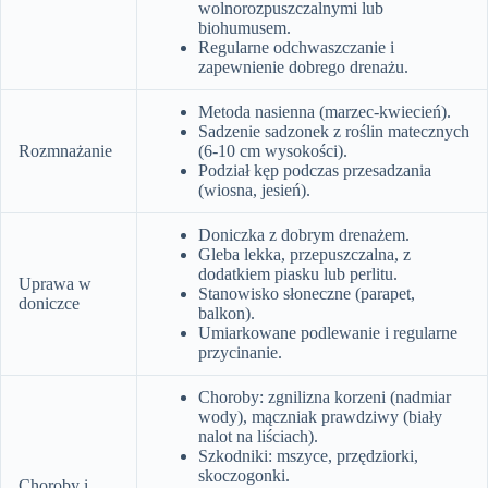
wolnorozpuszczalnymi lub
biohumusem.
Regularne odchwaszczanie i
zapewnienie dobrego drenażu.
Metoda nasienna (marzec-kwiecień).
Sadzenie sadzonek z roślin matecznych
Rozmnażanie
(6-10 cm wysokości).
Podział kęp podczas przesadzania
(wiosna, jesień).
Doniczka z dobrym drenażem.
Gleba lekka, przepuszczalna, z
dodatkiem piasku lub perlitu.
Uprawa w
Stanowisko słoneczne (parapet,
doniczce
balkon).
Umiarkowane podlewanie i regularne
przycinanie.
Choroby: zgnilizna korzeni (nadmiar
wody), mączniak prawdziwy (biały
nalot na liściach).
Szkodniki: mszyce, przędziorki,
skoczogonki.
Choroby i