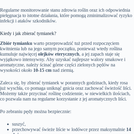
Regularne monitorowanie stanu zdrowia roślin oraz ich odpowiednia
pielęgnacja to istotne działania, które pomogą zminimalizować ryzyko
infekcji i ataków szkodników.
Kiedy i jak zbierać tymianek?
Zbiór tymianku
warto przeprowadzić tuż przed rozpoczęciem
kwitnienia lub na jego samym początku, ponieważ wtedy roślina
kumuluje najwięcej
olejków eterycznych
, a jej zapach staje się
wyjątkowo intensywny. Aby uzyskać najlepsze walory smakowe i
aromatyczne, należy ścinać górne części zielonych pędów na
wysokości około
10-15 cm
nad ziemią.
Zaleca się, by zbierać tymianek w porannych godzinach, kiedy rosa
już wyschła, co pomaga uniknąć gnicia oraz zachować świeżość liści.
Możemy także przycinać roślinę codziennie, w niewielkich ilościach,
co pozwala nam na regularne korzystanie z jej aromatycznych liści.
Po zebraniu pędy można bezpiecznie:
suszyć,
przechowywać świeże liście w lodówce przez maksymalnie
14