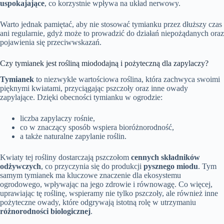
uspokajające
, co korzystnie wpływa na układ nerwowy.
Warto jednak pamiętać, aby nie stosować tymianku przez dłuższy czas
ani regularnie, gdyż może to prowadzić do działań niepożądanych oraz
pojawienia się przeciwwskazań.
Czy tymianek jest rośliną miododajną i pożyteczną dla zapylaczy?
Tymianek
to niezwykle wartościowa roślina, która zachwyca swoimi
pięknymi kwiatami, przyciągając pszczoły oraz inne owady
zapylające. Dzięki obecności tymianku w ogrodzie:
liczba zapylaczy rośnie,
co w znaczący sposób wspiera bioróżnorodność,
a także naturalne zapylanie roślin.
Kwiaty tej rośliny dostarczają pszczołom
cennych składników
odżywczych
, co przyczynia się do produkcji
pysznego miodu
. Tym
samym tymianek ma kluczowe znaczenie dla ekosystemu
ogrodowego, wpływając na jego zdrowie i równowagę. Co więcej,
uprawiając tę roślinę, wspieramy nie tylko pszczoły, ale również inne
pożyteczne owady, które odgrywają istotną rolę w utrzymaniu
różnorodności biologicznej
.