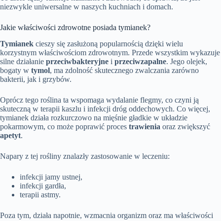
niezwykle uniwersalne w naszych kuchniach i domach.
Jakie właściwości zdrowotne posiada tymianek?
Tymianek
cieszy się zasłużoną popularnością dzięki wielu
korzystnym właściwościom zdrowotnym. Przede wszystkim wykazuje
silne działanie
przeciwbakteryjne
i
przeciwzapalne
. Jego olejek,
bogaty w
tymol
, ma zdolność skutecznego zwalczania zarówno
bakterii, jak i grzybów.
Oprócz tego roślina ta wspomaga wydalanie flegmy, co czyni ją
skuteczną w terapii kaszlu i infekcji dróg oddechowych. Co więcej,
tymianek działa rozkurczowo na mięśnie gładkie w układzie
pokarmowym, co może poprawić proces
trawienia
oraz zwiększyć
apetyt
.
Napary z tej rośliny znalazły zastosowanie w leczeniu:
infekcji jamy ustnej,
infekcji gardła,
terapii astmy.
Poza tym, działa napotnie, wzmacnia organizm oraz ma właściwości