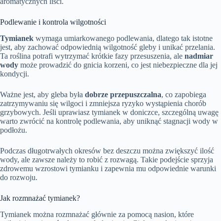
aromatycznych liści.
Podlewanie i kontrola wilgotności
Tymianek
wymaga umiarkowanego podlewania, dlatego tak istotne
jest, aby zachować odpowiednią wilgotność gleby i unikać przelania.
Ta roślina potrafi wytrzymać krótkie fazy przesuszenia, ale
nadmiar
wody
może prowadzić do gnicia korzeni, co jest niebezpieczne dla jej
kondycji.
Ważne jest, aby gleba była
dobrze przepuszczalna
, co zapobiega
zatrzymywaniu się wilgoci i zmniejsza ryzyko wystąpienia chorób
grzybowych. Jeśli uprawiasz tymianek w doniczce, szczególną uwagę
warto zwrócić na kontrolę podlewania, aby uniknąć stagnacji wody w
podłożu.
Podczas długotrwałych okresów bez deszczu można zwiększyć ilość
wody, ale zawsze należy to robić z rozwagą. Takie podejście sprzyja
zdrowemu wzrostowi tymianku i zapewnia mu odpowiednie warunki
do rozwoju.
Jak rozmnażać tymianek?
Tymianek można rozmnażać głównie za pomocą nasion, które