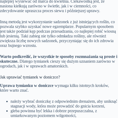
najlepiej wysiewać od marca do kwietnia. Ciekawostką jest, że
nasiona kiełkują zarówno w świetle, jak i w ciemności, co
zdecydowanie upraszcza proces siewu i późniejszej uprawy.
Inną metodą jest wykorzystanie sadzonek z już istniejących roślin, co
pozwala szybko uzyskać nowe egzemplarze. Popularnym sposobem
jest także podział kęp podczas przesadzania, co najlepiej robić wiosną
lub jesienią. Taki zabieg nie tylko odmładza rośliny, ale również
zwiększa liczbę nowych sadzonek, przyczyniając się do ich zdrowia
oraz bujnego wzrostu.
Warto podkreślić, że wszystkie te sposoby rozmnażania są proste i
skuteczne.
Dlatego tymianek cieszy się dużym uznaniem zarówno w
ogrodach, jak i w uprawach amatorskich.
Jak uprawiać tymianek w doniczce?
Uprawa tymianku w doniczce
wymaga kilku istotnych kroków,
które warto znać.
należy wybrać doniczkę z odpowiednim drenażem, aby uniknąć
stagnacji wody, która może prowadzić do gnicia korzeni,
gleba powinna być lekka i dobrze przepuszczalna, z
umiarkowanym poziomem wilgotności,