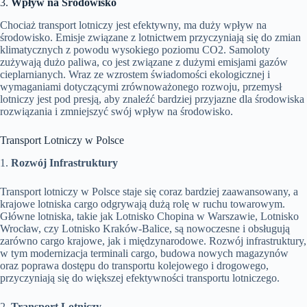
3.
Wpływ na Środowisko
Chociaż transport lotniczy jest efektywny, ma duży wpływ na
środowisko. Emisje związane z lotnictwem przyczyniają się do zmian
klimatycznych z powodu wysokiego poziomu CO2. Samoloty
zużywają dużo paliwa, co jest związane z dużymi emisjami gazów
cieplarnianych. Wraz ze wzrostem świadomości ekologicznej i
wymaganiami dotyczącymi zrównoważonego rozwoju, przemysł
lotniczy jest pod presją, aby znaleźć bardziej przyjazne dla środowiska
rozwiązania i zmniejszyć swój wpływ na środowisko.
Transport Lotniczy w Polsce
1.
Rozwój Infrastruktury
Transport lotniczy w Polsce staje się coraz bardziej zaawansowany, a
krajowe lotniska cargo odgrywają dużą rolę w ruchu towarowym.
Główne lotniska, takie jak Lotnisko Chopina w Warszawie, Lotnisko
Wrocław, czy Lotnisko Kraków-Balice, są nowoczesne i obsługują
zarówno cargo krajowe, jak i międzynarodowe. Rozwój infrastruktury,
w tym modernizacja terminali cargo, budowa nowych magazynów
oraz poprawa dostępu do transportu kolejowego i drogowego,
przyczyniają się do większej efektywności transportu lotniczego.
2.
Transport Lotniczy