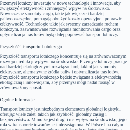
Przemysł lotniczy inwestuje w nowe technologie i innowacje, aby
zwiększyć efektywność i zmniejszyć wpływ na środowisko.
Nowoczesne samoloty cargo, takie jak większe i bardziej
paliwooszczędne, pomagają obniżyć koszty operacyjne i poprawić
efektywność. Technologie takie jak systemy zarządzania ruchem
lotniczym, zaawansowane rozwiązania monitorowania cargo oraz
optymalizacja tras lotów będą dalej poprawiać transport lotniczy.
Przyszłość Transportu Lotniczego
Przyszłość transportu lotniczego koncentruje się na zrównoważonym
rozwoju i redukcji wpływu na środowisko. Przemysł lotniczy pracuje
nad bardziej ekologicznymi rozwiązaniami, takimi jak samoloty
elektryczne, alternatywne źródła paliw i optymalizacja tras lotów.
Przyszłość transportu lotniczego będzie związana z efektywnością
ekologiczną i innowacjami, aby przemysł mógł nadal rosnąć w
zrównoważony sposób.
Ogólne Informacje
Transport lotniczy jest niezbędnym elementem globalnej logistyki,
oferując wiele zalet, takich jak szybkość, globalny zasięg i
bezpieczeństwo. Mimo że jest drogi i ma wpływ na środowisko, jego
rola w transporcie towarów jest niezastąpiona. W Polsce i na całym
świecie transport lotniczy odgrywa dużą rolę w łańcuchu dostaw, a