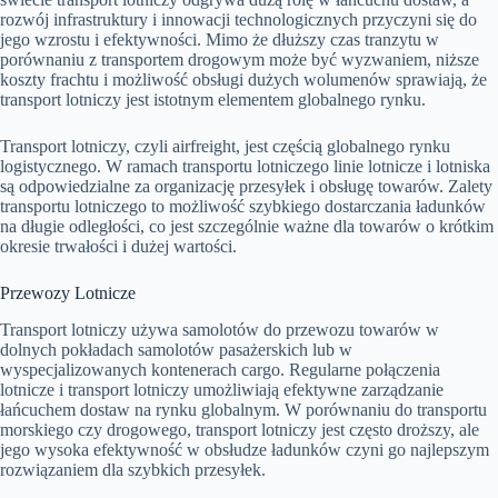
rozwój infrastruktury i innowacji technologicznych przyczyni się do
jego wzrostu i efektywności. Mimo że dłuższy czas tranzytu w
porównaniu z transportem drogowym może być wyzwaniem, niższe
koszty frachtu i możliwość obsługi dużych wolumenów sprawiają, że
transport lotniczy jest istotnym elementem globalnego rynku.
Transport lotniczy, czyli airfreight, jest częścią globalnego rynku
logistycznego. W ramach transportu lotniczego linie lotnicze i lotniska
są odpowiedzialne za organizację przesyłek i obsługę towarów. Zalety
transportu lotniczego to możliwość szybkiego dostarczania ładunków
na długie odległości, co jest szczególnie ważne dla towarów o krótkim
okresie trwałości i dużej wartości.
Przewozy Lotnicze
Transport lotniczy używa samolotów do przewozu towarów w
dolnych pokładach samolotów pasażerskich lub w
wyspecjalizowanych kontenerach cargo. Regularne połączenia
lotnicze i transport lotniczy umożliwiają efektywne zarządzanie
łańcuchem dostaw na rynku globalnym. W porównaniu do transportu
morskiego czy drogowego, transport lotniczy jest często droższy, ale
jego wysoka efektywność w obsłudze ładunków czyni go najlepszym
rozwiązaniem dla szybkich przesyłek.