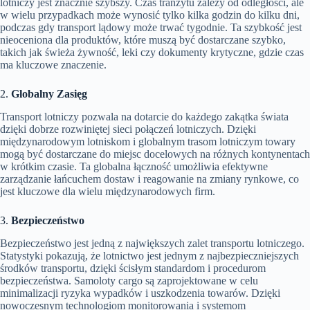
lotniczy jest znacznie szybszy. Czas tranzytu zależy od odległości, ale
w wielu przypadkach może wynosić tylko kilka godzin do kilku dni,
podczas gdy transport lądowy może trwać tygodnie. Ta szybkość jest
nieoceniona dla produktów, które muszą być dostarczane szybko,
takich jak świeża żywność, leki czy dokumenty krytyczne, gdzie czas
ma kluczowe znaczenie.
2.
Globalny Zasięg
Transport lotniczy pozwala na dotarcie do każdego zakątka świata
dzięki dobrze rozwiniętej sieci połączeń lotniczych. Dzięki
międzynarodowym lotniskom i globalnym trasom lotniczym towary
mogą być dostarczane do miejsc docelowych na różnych kontynentach
w krótkim czasie. Ta globalna łączność umożliwia efektywne
zarządzanie łańcuchem dostaw i reagowanie na zmiany rynkowe, co
jest kluczowe dla wielu międzynarodowych firm.
3.
Bezpieczeństwo
Bezpieczeństwo jest jedną z największych zalet transportu lotniczego.
Statystyki pokazują, że lotnictwo jest jednym z najbezpieczniejszych
środków transportu, dzięki ścisłym standardom i procedurom
bezpieczeństwa. Samoloty cargo są zaprojektowane w celu
minimalizacji ryzyka wypadków i uszkodzenia towarów. Dzięki
nowoczesnym technologiom monitorowania i systemom