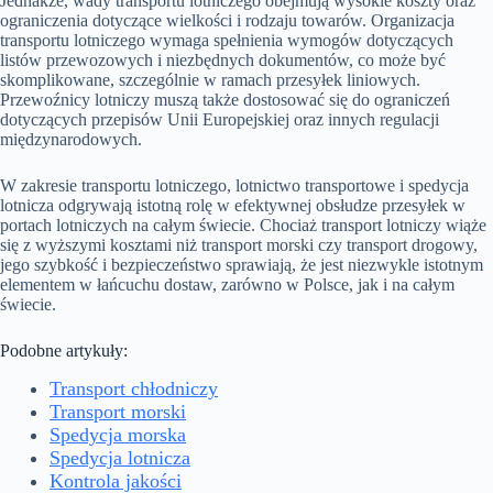
Jednakże, wady transportu lotniczego obejmują wysokie koszty oraz
ograniczenia dotyczące wielkości i rodzaju towarów. Organizacja
transportu lotniczego wymaga spełnienia wymogów dotyczących
listów przewozowych i niezbędnych dokumentów, co może być
skomplikowane, szczególnie w ramach przesyłek liniowych.
Przewoźnicy lotniczy muszą także dostosować się do ograniczeń
dotyczących przepisów Unii Europejskiej oraz innych regulacji
międzynarodowych.
W zakresie transportu lotniczego, lotnictwo transportowe i spedycja
lotnicza odgrywają istotną rolę w efektywnej obsłudze przesyłek w
portach lotniczych na całym świecie. Chociaż transport lotniczy wiąże
się z wyższymi kosztami niż transport morski czy transport drogowy,
jego szybkość i bezpieczeństwo sprawiają, że jest niezwykle istotnym
elementem w łańcuchu dostaw, zarówno w Polsce, jak i na całym
świecie.
Podobne artykuły:
Transport chłodniczy
Transport morski
Spedycja morska
Spedycja lotnicza
Kontrola jakości