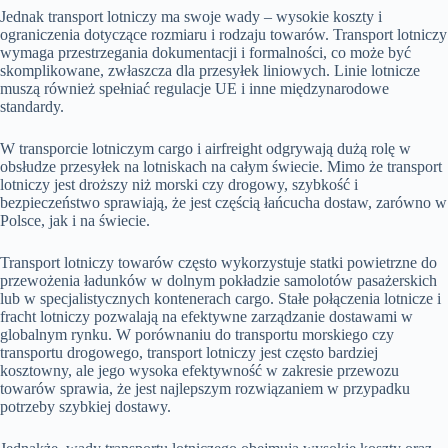
Jednak transport lotniczy ma swoje wady – wysokie koszty i
ograniczenia dotyczące rozmiaru i rodzaju towarów. Transport lotniczy
wymaga przestrzegania dokumentacji i formalności, co może być
skomplikowane, zwłaszcza dla przesyłek liniowych. Linie lotnicze
muszą również spełniać regulacje UE i inne międzynarodowe
standardy.
W transporcie lotniczym cargo i airfreight odgrywają dużą rolę w
obsłudze przesyłek na lotniskach na całym świecie. Mimo że transport
lotniczy jest droższy niż morski czy drogowy, szybkość i
bezpieczeństwo sprawiają, że jest częścią łańcucha dostaw, zarówno w
Polsce, jak i na świecie.
Transport lotniczy towarów często wykorzystuje statki powietrzne do
przewożenia ładunków w dolnym pokładzie samolotów pasażerskich
lub w specjalistycznych kontenerach cargo. Stałe połączenia lotnicze i
fracht lotniczy pozwalają na efektywne zarządzanie dostawami w
globalnym rynku. W porównaniu do transportu morskiego czy
transportu drogowego, transport lotniczy jest często bardziej
kosztowny, ale jego wysoka efektywność w zakresie przewozu
towarów sprawia, że jest najlepszym rozwiązaniem w przypadku
potrzeby szybkiej dostawy.