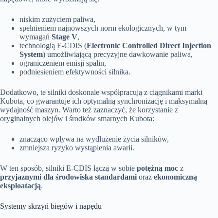
niskim zużyciem paliwa,
spełnieniem najnowszych norm ekologicznych, w tym
wymagań
Stage V
,
technologią E-CDIS (
Electronic Controlled Direct Injection
System
) umożliwiającą precyzyjne dawkowanie paliwa,
ograniczeniem emisji spalin,
podniesieniem efektywności silnika.
Dodatkowo, te silniki doskonale współpracują z ciągnikami marki
Kubota, co gwarantuje ich optymalną synchronizację i maksymalną
wydajność maszyn. Warto też zaznaczyć, że korzystanie z
oryginalnych olejów i środków smarnych Kubota:
znacząco wpływa na wydłużenie życia silników,
zmniejsza ryzyko wystąpienia awarii.
W ten sposób, silniki E-CDIS łączą w sobie
potężną moc
z
przyjaznymi dla środowiska standardami
oraz
ekonomiczną
eksploatacją
.
Systemy skrzyń biegów i napędu