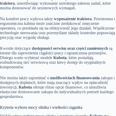
traktora
, umożliwiając wykonanie szerokiego zakresu zadań, które
można dostosować do sezonowych wymagań.
Na komfort pracy wpływa także
wyposażenie traktora
. Przestronna i
ergonomiczna kabina może znacznie zredukować zmęczenie
operatora, co przekłada się na efektywność jego działań. Współczesne
technologie sterowania oraz przemyślane układy kontrolne poprawiają
precyzję oraz wygodę obsługi.
Kwestie dotyczące
dostępności serwisu oraz części zamiennych
są
istotne dla zapewnienia ciągłości pracy i ograniczenia przestojów.
Dlatego warto wybierać modele
Kubota
, które posiadają
rozbudowaną sieć serwisową oraz łatwy dostęp do oryginalnych
komponentów.
Nie można także zapominać o
możliwościach finansowania
zakupu i
dostępnych dopłatach, które mają znaczący wpływ na opłacalność
inwestycji.
Kubota
oferuje różne opcje finansowe, co umożliwia
elastyczne dostosowanie zakupu do indywidualnych potrzeb każdego
gospodarstwa.
Kryteria wyboru mocy silnika i wielkości ciągnika
Wybór odpowiedniej mocy silnika i rozmiaru ciągnika
Kubota
ma