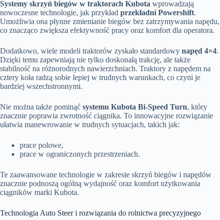
Systemy skrzyń biegów w traktorach Kubota
wprowadzają
nowoczesne technologie, jak przykład
przekładni Powershift
.
Umożliwia ona płynne zmienianie biegów bez zatrzymywania napędu,
co znacząco zwiększa efektywność pracy oraz komfort dla operatora.
Dodatkowo, wiele modeli traktorów zyskało standardowy
napęd 4×4
.
Dzięki temu zapewniają nie tylko doskonałą trakcję, ale także
stabilność na różnorodnych nawierzchniach. Traktory z napędem na
cztery koła radzą sobie lepiej w trudnych warunkach, co czyni je
bardziej wszechstronnymi.
Nie można także pominąć
systemu Kubota Bi-Speed Turn
, który
znacznie poprawia zwrotność ciągnika. To innowacyjne rozwiązanie
ułatwia manewrowanie w trudnych sytuacjach, takich jak:
prace polowe,
prace w ograniczonych przestrzeniach.
Te zaawansowane technologie w zakresie skrzyń biegów i napędów
znacznie podnoszą ogólną wydajność oraz komfort użytkowania
ciągników marki Kubota.
Technologia Auto Steer i rozwiązania do rolnictwa precyzyjnego