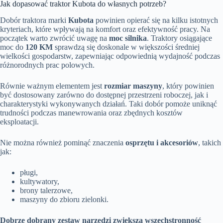
Jak dopasować traktor Kubota do własnych potrzeb?
Dobór traktora marki
Kubota
powinien opierać się na kilku istotnych
kryteriach, które wpływają na komfort oraz efektywność pracy. Na
początek warto zwrócić uwagę na
moc silnika
. Traktory osiągające
moc do
120 KM
sprawdzą się doskonale w większości średniej
wielkości gospodarstw, zapewniając odpowiednią wydajność podczas
różnorodnych prac polowych.
Równie ważnym elementem jest
rozmiar maszyny
, który powinien
być dostosowany zarówno do dostępnej przestrzeni roboczej, jak i
charakterystyki wykonywanych działań. Taki dobór pomoże uniknąć
trudności podczas manewrowania oraz zbędnych kosztów
eksploatacji.
Nie można również pominąć znaczenia
osprzętu i akcesoriów
, takich
jak:
pługi,
kultywatory,
brony talerzowe,
maszyny do zbioru zielonki.
Dobrze dobrany zestaw narzędzi zwiększa wszechstronność