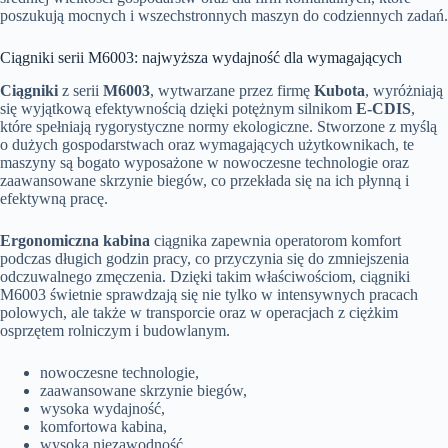
poszukują mocnych i wszechstronnych maszyn do codziennych zadań.
Ciągniki serii M6003: najwyższa wydajność dla wymagających
Ciągniki
z serii
M6003
, wytwarzane przez firmę
Kubota
, wyróżniają
się wyjątkową efektywnością dzięki potężnym silnikom
E-CDIS
,
które spełniają rygorystyczne normy ekologiczne. Stworzone z myślą
o dużych gospodarstwach oraz wymagających użytkownikach, te
maszyny są bogato wyposażone w nowoczesne technologie oraz
zaawansowane skrzynie biegów, co przekłada się na ich płynną i
efektywną pracę.
Ergonomiczna kabina
ciągnika zapewnia operatorom komfort
podczas długich godzin pracy, co przyczynia się do zmniejszenia
odczuwalnego zmęczenia. Dzięki takim właściwościom, ciągniki
M6003 świetnie sprawdzają się nie tylko w intensywnych pracach
polowych, ale także w transporcie oraz w operacjach z ciężkim
osprzętem rolniczym i budowlanym.
nowoczesne technologie,
zaawansowane skrzynie biegów,
wysoka wydajność,
komfortowa kabina,
wysoka niezawodność.