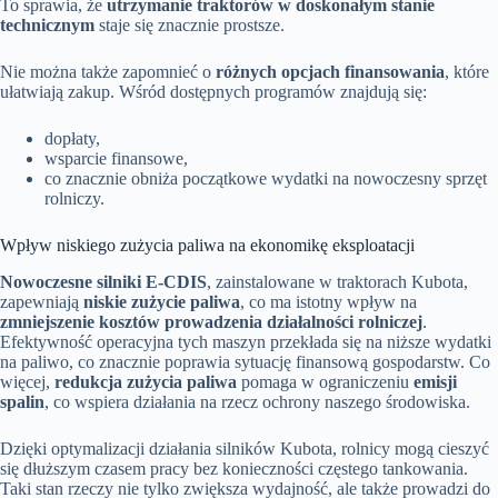
To sprawia, że
utrzymanie traktorów w doskonałym stanie
technicznym
staje się znacznie prostsze.
Nie można także zapomnieć o
różnych opcjach finansowania
, które
ułatwiają zakup. Wśród dostępnych programów znajdują się:
dopłaty,
wsparcie finansowe,
co znacznie obniża początkowe wydatki na nowoczesny sprzęt
rolniczy.
Wpływ niskiego zużycia paliwa na ekonomikę eksploatacji
Nowoczesne silniki E-CDIS
, zainstalowane w traktorach Kubota,
zapewniają
niskie zużycie paliwa
, co ma istotny wpływ na
zmniejszenie kosztów prowadzenia działalności rolniczej
.
Efektywność operacyjna tych maszyn przekłada się na niższe wydatki
na paliwo, co znacznie poprawia sytuację finansową gospodarstw. Co
więcej,
redukcja zużycia paliwa
pomaga w ograniczeniu
emisji
spalin
, co wspiera działania na rzecz ochrony naszego środowiska.
Dzięki optymalizacji działania silników Kubota, rolnicy mogą cieszyć
się dłuższym czasem pracy bez konieczności częstego tankowania.
Taki stan rzeczy nie tylko zwiększa wydajność, ale także prowadzi do