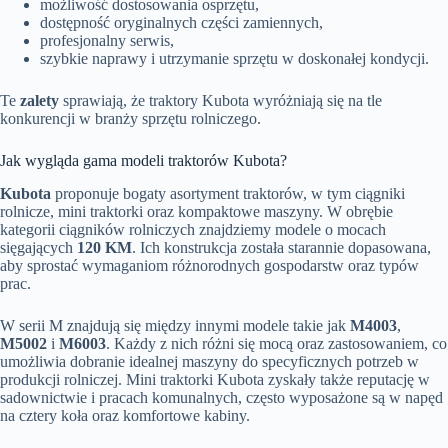
możliwość dostosowania osprzętu,
dostępność oryginalnych części zamiennych,
profesjonalny serwis,
szybkie naprawy i utrzymanie sprzętu w doskonałej kondycji.
Te
zalety
sprawiają, że traktory Kubota wyróżniają się na tle
konkurencji w branży sprzętu rolniczego.
Jak wygląda gama modeli traktorów Kubota?
Kubota
proponuje bogaty asortyment traktorów, w tym ciągniki
rolnicze, mini traktorki oraz kompaktowe maszyny. W obrębie
kategorii ciągników rolniczych znajdziemy modele o mocach
sięgających
120 KM
. Ich konstrukcja została starannie dopasowana,
aby sprostać wymaganiom różnorodnych gospodarstw oraz typów
prac.
W serii M znajdują się między innymi modele takie jak
M4003
,
M5002
i
M6003
. Każdy z nich różni się mocą oraz zastosowaniem, co
umożliwia dobranie idealnej maszyny do specyficznych potrzeb w
produkcji rolniczej. Mini traktorki Kubota zyskały także reputację w
sadownictwie i pracach komunalnych, często wyposażone są w napęd
na cztery koła oraz komfortowe kabiny.