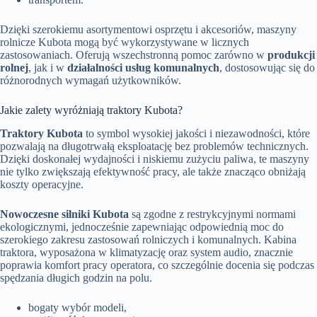
Dzięki szerokiemu asortymentowi osprzętu i akcesoriów, maszyny
rolnicze Kubota mogą być wykorzystywane w licznych
zastosowaniach. Oferują wszechstronną pomoc zarówno w
produkcji
rolnej
, jak i w
działalności usług komunalnych
, dostosowując się do
różnorodnych wymagań użytkowników.
Jakie zalety wyróżniają traktory Kubota?
Traktory Kubota
to symbol wysokiej jakości i niezawodności, które
pozwalają na długotrwałą eksploatację bez problemów technicznych.
Dzięki doskonałej wydajności i niskiemu zużyciu paliwa, te maszyny
nie tylko zwiększają efektywność pracy, ale także znacząco obniżają
koszty operacyjne.
Nowoczesne silniki Kubota
są zgodne z restrykcyjnymi normami
ekologicznymi, jednocześnie zapewniając odpowiednią moc do
szerokiego zakresu zastosowań rolniczych i komunalnych. Kabina
traktora, wyposażona w klimatyzację oraz system audio, znacznie
poprawia komfort pracy operatora, co szczególnie docenia się podczas
spędzania długich godzin na polu.
bogaty wybór modeli,