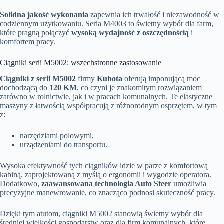
Solidna jakość wykonania
zapewnia ich trwałość i niezawodność w
codziennym użytkowaniu. Seria M4003 to świetny wybór dla farm,
które pragną połączyć
wysoką wydajność z oszczędnością
i
komfortem pracy.
Ciągniki serii M5002: wszechstronne zastosowanie
Ciągniki z serii M5002
firmy
Kubota
oferują imponującą moc
dochodzącą do
120 KM
, co czyni je znakomitym rozwiązaniem
zarówno w rolnictwie, jak i w pracach komunalnych. Te elastyczne
maszyny z łatwością współpracują z różnorodnym osprzętem, w tym
z:
narzędziami polowymi,
urządzeniami do transportu.
Wysoka efektywność tych ciągników idzie w parze z komfortową
kabiną, zaprojektowaną z myślą o ergonomii i wygodzie operatora.
Dodatkowo,
zaawansowana technologia Auto Steer
umożliwia
precyzyjne manewrowanie, co znacząco podnosi skuteczność pracy.
Dzięki tym atutom, ciągniki M5002 stanowią świetny wybór dla
średniej wielkości gospodarstw oraz dla firm komunalnych, które