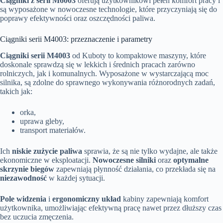
Ciągniki z serii M6003
oferują użytkownikowi pełen komfort pracy i
są wyposażone w nowoczesne technologie, które przyczyniają się do
poprawy efektywności oraz oszczędności paliwa.
Ciągniki serii M4003: przeznaczenie i parametry
Ciągniki serii M4003
od Kuboty to kompaktowe maszyny, które
doskonale sprawdzą się w lekkich i średnich pracach zarówno
rolniczych, jak i komunalnych. Wyposażone w wystarczającą moc
silnika, są zdolne do sprawnego wykonywania różnorodnych zadań,
takich jak:
orka,
uprawa gleby,
transport materiałów.
Ich
niskie zużycie paliwa
sprawia, że są nie tylko wydajne, ale także
ekonomiczne w eksploatacji.
Nowoczesne silniki
oraz
optymalne
skrzynie biegów
zapewniają płynność działania, co przekłada się na
niezawodność
w każdej sytuacji.
Pole widzenia
i
ergonomiczny układ
kabiny zapewniają komfort
użytkownika, umożliwiając efektywną pracę nawet przez dłuższy czas
bez uczucia zmęczenia.