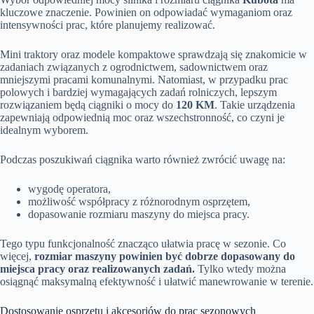
kluczowe znaczenie. Powinien on odpowiadać wymaganiom oraz
intensywności prac, które planujemy realizować.
Mini traktory oraz modele kompaktowe sprawdzają się znakomicie w
zadaniach związanych z ogrodnictwem, sadownictwem oraz
mniejszymi pracami komunalnymi. Natomiast, w przypadku prac
polowych i bardziej wymagających zadań rolniczych, lepszym
rozwiązaniem będą ciągniki o mocy do
120 KM
. Takie urządzenia
zapewniają odpowiednią moc oraz wszechstronność, co czyni je
idealnym wyborem.
Podczas poszukiwań ciągnika warto również zwrócić uwagę na:
wygodę operatora,
możliwość współpracy z różnorodnym osprzętem,
dopasowanie rozmiaru maszyny do miejsca pracy.
Tego typu funkcjonalność znacząco ułatwia pracę w sezonie. Co
więcej,
rozmiar maszyny powinien być dobrze dopasowany do
miejsca pracy oraz realizowanych zadań.
Tylko wtedy można
osiągnąć maksymalną efektywność i ułatwić manewrowanie w terenie.
Dostosowanie osprzętu i akcesoriów do prac sezonowych