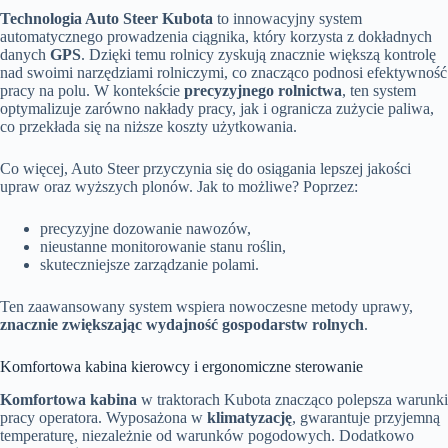
Technologia Auto Steer Kubota
to innowacyjny system
automatycznego prowadzenia ciągnika, który korzysta z dokładnych
danych
GPS
. Dzięki temu rolnicy zyskują znacznie większą kontrolę
nad swoimi narzędziami rolniczymi, co znacząco podnosi efektywność
pracy na polu. W kontekście
precyzyjnego rolnictwa
, ten system
optymalizuje zarówno nakłady pracy, jak i ogranicza zużycie paliwa,
co przekłada się na niższe koszty użytkowania.
Co więcej, Auto Steer przyczynia się do osiągania lepszej jakości
upraw oraz wyższych plonów. Jak to możliwe? Poprzez:
precyzyjne dozowanie nawozów,
nieustanne monitorowanie stanu roślin,
skuteczniejsze zarządzanie polami.
Ten zaawansowany system wspiera nowoczesne metody uprawy,
znacznie zwiększając wydajność gospodarstw rolnych
.
Komfortowa kabina kierowcy i ergonomiczne sterowanie
Komfortowa kabina
w traktorach Kubota znacząco polepsza warunki
pracy operatora. Wyposażona w
klimatyzację
, gwarantuje przyjemną
temperaturę, niezależnie od warunków pogodowych. Dodatkowo