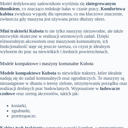
Model dedykowany sadownikom wyróżnia się
zintegrowanym
tłumikiem
, co znacząco redukuje hałas w czasie pracy.
Komfortowa
kabina
zwiększa wygodę dla operatora, co ma kluczowe znaczenie,
zwłaszcza gdy maszyna jest używana przez dłuższy okres.
Mini traktorki Kubota
to nie tylko maszyny niezawodne, ale także
niezwykle skuteczne w realizacji sezonowych zadań. Dzięki
różnorodnym akcesoriom oraz maszynom komunalnym, ich
funkcjonalność staje się jeszcze szersza, co czyni je idealnym
wyborem do prac na niewielkich i średnich powierzchniach.
Modele kompaktowe i maszyny komunalne Kubota
Modele kompaktowe Kubota
to niewielkie traktory, które idealnie
nadają się do zadań komunalnych oraz ogrodniczych. Te maszyny są
niezastąpione w dbaniu o tereny zielone, utrzymywaniu porządku oraz
realizacji drobnych prac budowlanych. Wyposażone w
ładowacze
czołowe
oraz szereg akcesoriów, takich jak:
kosiarki,
zgrabiarki,
przetrząsacze.
Kabina tych traktorów
zapewnia wysoki komfort, a ergonomiczne