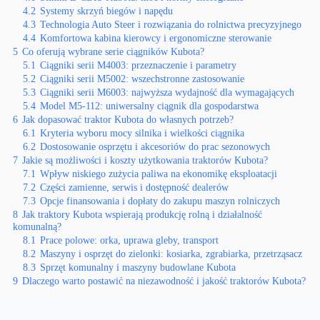
4.2
Systemy skrzyń biegów i napędu
4.3
Technologia Auto Steer i rozwiązania do rolnictwa precyzyjnego
4.4
Komfortowa kabina kierowcy i ergonomiczne sterowanie
5
Co oferują wybrane serie ciągników Kubota?
5.1
Ciągniki serii M4003: przeznaczenie i parametry
5.2
Ciągniki serii M5002: wszechstronne zastosowanie
5.3
Ciągniki serii M6003: najwyższa wydajność dla wymagających
5.4
Model M5-112: uniwersalny ciągnik dla gospodarstwa
6
Jak dopasować traktor Kubota do własnych potrzeb?
6.1
Kryteria wyboru mocy silnika i wielkości ciągnika
6.2
Dostosowanie osprzętu i akcesoriów do prac sezonowych
7
Jakie są możliwości i koszty użytkowania traktorów Kubota?
7.1
Wpływ niskiego zużycia paliwa na ekonomikę eksploatacji
7.2
Części zamienne, serwis i dostępność dealerów
7.3
Opcje finansowania i dopłaty do zakupu maszyn rolniczych
8
Jak traktory Kubota wspierają produkcję rolną i działalność
komunalną?
8.1
Prace polowe: orka, uprawa gleby, transport
8.2
Maszyny i osprzęt do zielonki: kosiarka, zgrabiarka, przetrząsacz
8.3
Sprzęt komunalny i maszyny budowlane Kubota
9
Dlaczego warto postawić na niezawodność i jakość traktorów Kubota?