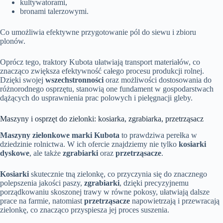
kultywatorami,
bronami talerzowymi.
Co umożliwia efektywne przygotowanie pól do siewu i zbioru
plonów.
Oprócz tego, traktory Kubota ułatwiają transport materiałów, co
znacząco zwiększa efektywność całego procesu produkcji rolnej.
Dzięki swojej
wszechstronności
oraz możliwości dostosowania do
różnorodnego osprzętu, stanowią one fundament w gospodarstwach
dążących do usprawnienia prac polowych i pielęgnacji gleby.
Maszyny i osprzęt do zielonki: kosiarka, zgrabiarka, przetrząsacz
Maszyny zielonkowe marki Kubota
to prawdziwa perełka w
dziedzinie rolnictwa. W ich ofercie znajdziemy nie tylko
kosiarki
dyskowe
, ale także
zgrabiarki
oraz
przetrząsacze
.
Kosiarki
skutecznie tną zielonkę, co przyczynia się do znacznego
polepszenia jakości paszy,
zgrabiarki
, dzięki precyzyjnemu
porządkowaniu skoszonej trawy w równe pokosy, ułatwiają dalsze
prace na farmie, natomiast
przetrząsacze
napowietrzają i przewracają
zielonkę, co znacząco przyspiesza jej proces suszenia.