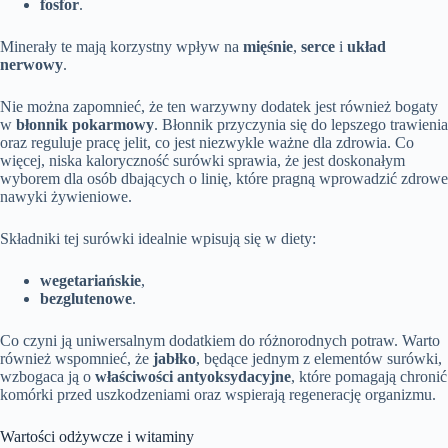
fosfor
.
Minerały te mają korzystny wpływ na
mięśnie
,
serce
i
układ
nerwowy
.
Nie można zapomnieć, że ten warzywny dodatek jest również bogaty
w
błonnik pokarmowy
. Błonnik przyczynia się do lepszego trawienia
oraz reguluje pracę jelit, co jest niezwykle ważne dla zdrowia. Co
więcej, niska kaloryczność surówki sprawia, że jest doskonałym
wyborem dla osób dbających o linię, które pragną wprowadzić zdrowe
nawyki żywieniowe.
Składniki tej surówki idealnie wpisują się w diety:
wegetariańskie
,
bezglutenowe
.
Co czyni ją uniwersalnym dodatkiem do różnorodnych potraw. Warto
również wspomnieć, że
jabłko
, będące jednym z elementów surówki,
wzbogaca ją o
właściwości antyoksydacyjne
, które pomagają chronić
komórki przed uszkodzeniami oraz wspierają regenerację organizmu.
Wartości odżywcze i witaminy