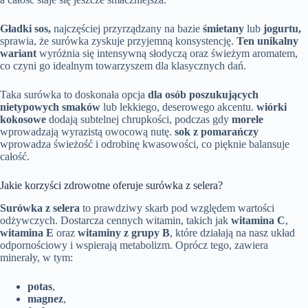
Gładki sos,
najczęściej przyrządzany na bazie
śmietany
lub
jogurtu,
sprawia, że surówka zyskuje przyjemną konsystencję.
Ten unikalny
wariant
wyróżnia się intensywną słodyczą oraz świeżym aromatem,
co czyni go idealnym towarzyszem dla klasycznych dań.
Taka surówka to doskonała opcja
dla osób poszukujących
nietypowych smaków
lub lekkiego, deserowego akcentu.
wiórki
kokosowe
dodają subtelnej chrupkości, podczas gdy
morele
wprowadzają wyrazistą owocową nutę.
sok z pomarańczy
wprowadza świeżość i odrobinę kwasowości, co pięknie balansuje
całość.
Jakie korzyści zdrowotne oferuje surówka z selera?
Surówka z selera
to prawdziwy skarb pod względem wartości
odżywczych. Dostarcza cennych witamin, takich jak
witamina C
,
witamina E
oraz
witaminy z grupy B
, które działają na nasz układ
odpornościowy i wspierają metabolizm. Oprócz tego, zawiera
minerały, w tym:
potas
,
magnez
,