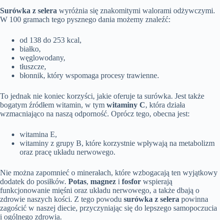
Surówka z selera
wyróżnia się znakomitymi walorami odżywczymi.
W 100 gramach tego pysznego dania możemy znaleźć:
od 138 do 253 kcal,
białko,
węglowodany,
tłuszcze,
błonnik, który wspomaga procesy trawienne.
To jednak nie koniec korzyści, jakie oferuje ta surówka. Jest także
bogatym źródłem witamin, w tym
witaminy C
, która działa
wzmacniająco na naszą odporność. Oprócz tego, obecna jest:
witamina E,
witaminy z grupy B, które korzystnie wpływają na metabolizm
oraz pracę układu nerwowego.
Nie można zapomnieć o minerałach, które wzbogacają ten wyjątkowy
dodatek do posiłków.
Potas
,
magnez
i
fosfor
wspierają
funkcjonowanie mięśni oraz układu nerwowego, a także dbają o
zdrowie naszych kości. Z tego powodu
surówka z selera
powinna
zagościć w naszej diecie, przyczyniając się do lepszego samopoczucia
i ogólnego zdrowia.