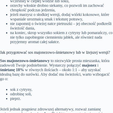
wcześniej w ciepłej wodzie lub soku,
orzechy włoskie drobno siekamy, co pozwoli im zachować
chrupkość podczas jedzenia,
jeżeli marzysz o słodkiej wersji, dodaj wiórki kokosowe, które
wspaniale urozmaicą smak i teksturę potrawy,
nie zapomnij o świeżej natce pietruszki – jej obecność podkreśli
świeżość dania,
na koniec, skrop wszystko sokiem z cytryny lub pomarańczy, co
nie tylko zapobiegnie ciemnieniu jabłek, ale również nada
przyjemny aromat całej sałatce.
Jak przygotować sos majonezowo-śmietanowy lub w lżejszej wersji?
Sos majonezowo-śmietanowy
to niezwykle prosta mieszanka, która
zadowoli Twoje podniebienie. Wystarczy połączyć
majonez
i
śmietanę 18%
w równych ilościach – około 1:1 – aby uzyskać
idealną bazę do surówki. Aby dodać mu świeżości, warto wzbogacić
go o:
sok z cytryny,
odrobinę soli,
pieprz.
Jeżeli jednak pragniesz zdrowszej alternatywy, rozważ zamianę