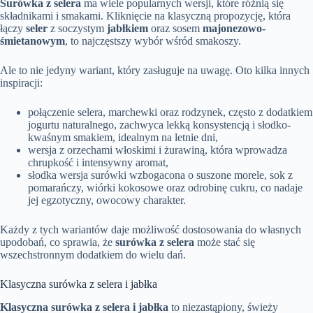
Surówka z selera
ma wiele popularnych wersji, które różnią się
składnikami i smakami. Kliknięcie na klasyczną propozycję, która
łączy
seler
z soczystym
jabłkiem
oraz sosem
majonezowo-
śmietanowym
, to najczęstszy wybór wśród smakoszy.
Ale to nie jedyny wariant, który zasługuje na uwagę. Oto kilka innych
inspiracji:
połączenie selera, marchewki oraz rodzynek, często z dodatkiem
jogurtu naturalnego, zachwyca lekką konsystencją i słodko-
kwaśnym smakiem, idealnym na letnie dni,
wersja z orzechami włoskimi i żurawiną, która wprowadza
chrupkość i intensywny aromat,
słodka wersja surówki wzbogacona o suszone morele, sok z
pomarańczy, wiórki kokosowe oraz odrobinę cukru, co nadaje
jej egzotyczny, owocowy charakter.
Każdy z tych wariantów daje możliwość dostosowania do własnych
upodobań, co sprawia, że
surówka z selera
może stać się
wszechstronnym dodatkiem do wielu dań.
Klasyczna surówka z selera i jabłka
Klasyczna surówka z selera i jabłka
to niezastąpiony, świeży