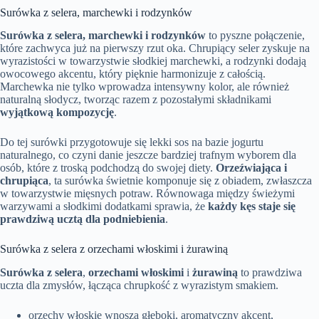
Surówka z selera, marchewki i rodzynków
Surówka z selera, marchewki i rodzynków
to pyszne połączenie,
które zachwyca już na pierwszy rzut oka. Chrupiący seler zyskuje na
wyrazistości w towarzystwie słodkiej marchewki, a rodzynki dodają
owocowego akcentu, który pięknie harmonizuje z całością.
Marchewka nie tylko wprowadza intensywny kolor, ale również
naturalną słodycz, tworząc razem z pozostałymi składnikami
wyjątkową kompozycję
.
Do tej surówki przygotowuje się lekki sos na bazie jogurtu
naturalnego, co czyni danie jeszcze bardziej trafnym wyborem dla
osób, które z troską podchodzą do swojej diety.
Orzeźwiająca i
chrupiąca
, ta surówka świetnie komponuje się z obiadem, zwłaszcza
w towarzystwie mięsnych potraw. Równowaga między świeżymi
warzywami a słodkimi dodatkami sprawia, że
każdy kęs staje się
prawdziwą ucztą dla podniebienia
.
Surówka z selera z orzechami włoskimi i żurawiną
Surówka z selera
,
orzechami włoskimi
i
żurawiną
to prawdziwa
uczta dla zmysłów, łącząca chrupkość z wyrazistym smakiem.
orzechy włoskie wnoszą głęboki, aromatyczny akcent,