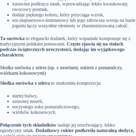
żurawina podkręca smak, wprowadzając lekko kwaskowaty,
owocowy posmak,
dodaje pięknego koloru, który przyciąga wzrok,
sos majonezowo-śmietanowy lub jego zdrowsza wersja na bazie
jogurtu łączy wszystkie elementy w zharmonizowaną całość.
Ta surówka
to elegancki dodatek, który wspaniale komponuje się z
tradycyjnymi polskimi potrawami.
Często zjawia się na stołach
podczas świątecznych uroczystości, dodając im wyjątkowego
charakteru.
Słodka surówka z selera (np. z morelami, sokiem z pomarańczy,
wiórkami kokosowymi)
Słodka surówka z selera
to znakomita kompozycja:
startej bulwy,
suszonej moreli,
soczystego soku pomarańczowego,
wiórków kokosowych.
Połączenie tych składników
nadaje jej orzeźwiający, lekko
egzotyczny smak.
Dodatkowy cukier podkreśla naturalną słodycz,
a całość staje się jeszcze smaczniejsza.