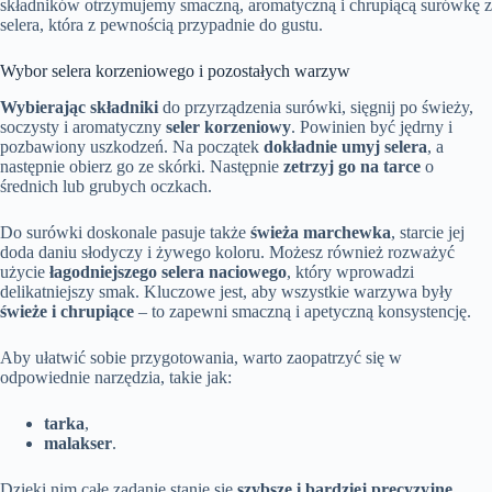
składników otrzymujemy smaczną, aromatyczną i chrupiącą surówkę z
selera, która z pewnością przypadnie do gustu.
Wybor selera korzeniowego i pozostałych warzyw
Wybierając składniki
do przyrządzenia surówki, sięgnij po świeży,
soczysty i aromatyczny
seler korzeniowy
. Powinien być jędrny i
pozbawiony uszkodzeń. Na początek
dokładnie umyj selera
, a
następnie obierz go ze skórki. Następnie
zetrzyj go na tarce
o
średnich lub grubych oczkach.
Do surówki doskonale pasuje także
świeża marchewka
, starcie jej
doda daniu słodyczy i żywego koloru. Możesz również rozważyć
użycie
łagodniejszego selera naciowego
, który wprowadzi
delikatniejszy smak. Kluczowe jest, aby wszystkie warzywa były
świeże i chrupiące
– to zapewni smaczną i apetyczną konsystencję.
Aby ułatwić sobie przygotowania, warto zaopatrzyć się w
odpowiednie narzędzia, takie jak:
tarka
,
malakser
.
Dzięki nim całe zadanie stanie się
szybsze i bardziej precyzyjne
.