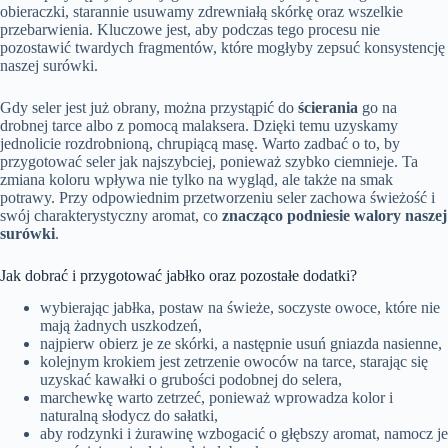
obieraczki, starannie usuwamy zdrewniałą skórkę oraz wszelkie
przebarwienia. Kluczowe jest, aby podczas tego procesu nie
pozostawić twardych fragmentów, które mogłyby zepsuć konsystencję
naszej surówki.
Gdy seler jest już obrany, można przystąpić do
ścierania
go na
drobnej tarce albo z pomocą malaksera. Dzięki temu uzyskamy
jednolicie rozdrobnioną, chrupiącą masę. Warto zadbać o to, by
przygotować seler jak najszybciej, ponieważ szybko ciemnieje. Ta
zmiana koloru wpływa nie tylko na wygląd, ale także na smak
potrawy. Przy odpowiednim przetworzeniu seler zachowa świeżość i
swój charakterystyczny aromat, co
znacząco podniesie walory naszej
surówki
.
Jak dobrać i przygotować jabłko oraz pozostałe dodatki?
wybierając jabłka, postaw na świeże, soczyste owoce, które nie
mają żadnych uszkodzeń,
najpierw obierz je ze skórki, a następnie usuń gniazda nasienne,
kolejnym krokiem jest zetrzenie owoców na tarce, starając się
uzyskać kawałki o grubości podobnej do selera,
marchewkę warto zetrzeć, ponieważ wprowadza kolor i
naturalną słodycz do sałatki,
aby rodzynki i żurawinę wzbogacić o głębszy aromat, namocz je