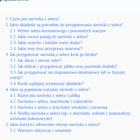
1
Czym jest surówka z selera?
2
Jakie składniki są potrzebne do przygotowania surówki z selera?
2.1
Wybor selera korzeniowego i pozostałych warzyw
2.2
Jakie owoce pasują do surówki z selera?
2.3
Jakie orzechy i bakalie warto dodać?
2.4
Jakie sosy oraz przyprawy stosować?
3
Jak przygotować surówkę z selera krok po kroku?
3.1
Jak obrać i zetrzeć seler?
3.2
Jak dobrać i przygotować jabłko oraz pozostałe dodatki?
3.3
Jak przygotować sos majonezowo-śmietanowy lub w lżejszej
wersji?
3.4
Kiedy najlepiej wymieszać składniki?
4
Jakie są popularne warianty surówki z selera?
4.1
Klasyczna surówka z selera i jabłka
4.2
Surówka z selera, marchewki i rodzynków
4.3
Surówka z selera z orzechami włoskimi i żurawiną
4.4
Słodka surówka z selera (np. z morelami, sokiem z pomarańczy,
wiórkami kokosowymi)
5
Jakie korzyści zdrowotne oferuje surówka z selera?
5.1
Wartości odżywcze i witaminy