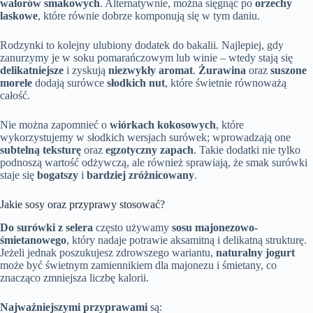
walorów smakowych
. Alternatywnie, można sięgnąć po
orzechy
laskowe
, które równie dobrze komponują się w tym daniu.
Rodzynki to kolejny ulubiony dodatek do bakalii. Najlepiej, gdy
zanurzymy je w soku pomarańczowym lub winie – wtedy stają się
delikatniejsze
i zyskują
niezwykły aromat
.
Żurawina
oraz
suszone
morele
dodają surówce
słodkich nut
, które świetnie równoważą
całość.
Nie można zapomnieć o
wiórkach kokosowych
, które
wykorzystujemy w słodkich wersjach surówek; wprowadzają one
subtelną teksturę
oraz
egzotyczny zapach
. Takie dodatki nie tylko
podnoszą wartość odżywczą, ale również sprawiają, że smak surówki
staje się
bogatszy
i
bardziej zróżnicowany
.
Jakie sosy oraz przyprawy stosować?
Do surówki z selera
często używamy
sosu majonezowo-
śmietanowego
, który nadaje potrawie aksamitną i delikatną strukturę.
Jeżeli jednak poszukujesz zdrowszego wariantu,
naturalny jogurt
może być świetnym zamiennikiem dla majonezu i śmietany, co
znacząco zmniejsza liczbę kalorii.
Najważniejszymi przyprawami
są: