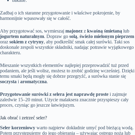
bakalie.
Zadbaj o ich staranne przygotowanie i właściwe pokrojenie, by
harmonijnie wpasowały się w całość.
Aby przygotować sos, wymieszaj
majonez
z
kwaśną śmietaną
lub
jogurtem naturalnym
. Dopraw go
solą
,
świeżo mielonym pieprzem
oraz
sokiem z cytryny
, aby podkreślić smak całej surówki. Taki sos
doskonale zespoli wszystkie składniki, nadając potrawie wyjątkowego
charakteru.
Mieszanie wszystkich elementów najlepiej przeprowadzić tuż przed
podaniem, ale jeśli wolisz, możesz to zrobić godzinę wcześniej. Dzięki
temu smaki będą mogły się dobrze przegryźć, a surówka stanie się
soczysta
i
aromatyczna
.
Przygotowanie surówki z selera jest naprawdę proste
i zajmuje
zaledwie 15–20 minut. Użycie malaksera znacznie przyspieszy cały
proces, czyniąc go jeszcze łatwiejszym.
Jak obrać i zetrzeć seler?
Seler korzeniowy
warto najpierw dokładnie umyć pod bieżącą wodą.
Potem przystępujemy do jego obierania – używając ostrego noża lub