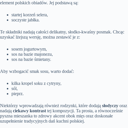
element polskich obiadów. Jej podstawą są:
startej korzeń selera,
soczyste jabłka.
Te składniki nadają całości delikatny, słodko-kwaśny posmak. Chcąc
uzyskać lżejszą wersję, można zestawić je z:
sosem jogurtowym,
sos na bazie majonezu,
sos na bazie śmietany.
Aby wzbogacić smak sosu, warto dodać:
kilka kropel soku z cytryny,
sól,
pieprz.
Niektórzy wprowadzają również rodzynki, które dodają
słodyczy
oraz
nadają
ciekawy kontrast
tej kompozycji. Ta prosta, a równocześnie
pyszna mieszanka to zdrowy akcent obok mięs oraz doskonałe
uzupełnienie tradycyjnych dań kuchni polskiej.