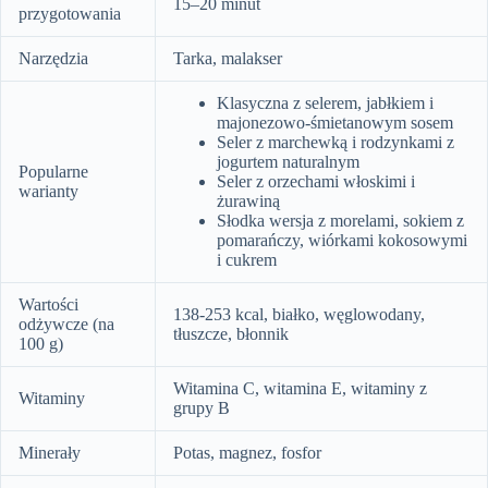
15–20 minut
przygotowania
Narzędzia
Tarka, malakser
Klasyczna z selerem, jabłkiem i
majonezowo-śmietanowym sosem
Seler z marchewką i rodzynkami z
jogurtem naturalnym
Popularne
Seler z orzechami włoskimi i
warianty
żurawiną
Słodka wersja z morelami, sokiem z
pomarańczy, wiórkami kokosowymi
i cukrem
Wartości
138-253 kcal, białko, węglowodany,
odżywcze (na
tłuszcze, błonnik
100 g)
Witamina C, witamina E, witaminy z
Witaminy
grupy B
Minerały
Potas, magnez, fosfor