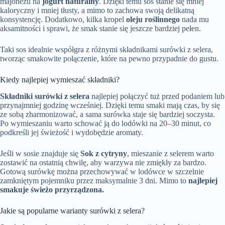
majonezu na
jogurt naturalny
. Dzięki temu sos stanie się mniej
kaloryczny i mniej tłusty, a mimo to zachowa swoją delikatną
konsystencję. Dodatkowo, kilka kropel
oleju roślinnego
nada mu
aksamitności i sprawi, że smak stanie się jeszcze bardziej pełen.
Taki sos idealnie współgra z różnymi składnikami surówki z selera,
tworząc smakowite połączenie, które na pewno przypadnie do gustu.
Kiedy najlepiej wymieszać składniki?
Składniki surówki z selera
najlepiej połączyć tuż przed podaniem lub
przynajmniej godzinę wcześniej. Dzięki temu smaki mają czas, by się
ze sobą zharmonizować, a sama surówka staje się bardziej soczysta.
Po wymieszaniu warto schować ją do lodówki na 20–30 minut, co
podkreśli jej świeżość i wydobędzie aromaty.
Jeśli w sosie znajduje się
Sok z cytryny
, mieszanie z selerem warto
zostawić na ostatnią chwilę, aby warzywa nie zmiękły za bardzo.
Gotową surówkę można przechowywać w lodówce w szczelnie
zamkniętym pojemniku przez maksymalnie 3 dni. Mimo to
najlepiej
smakuje świeżo przyrządzona.
Jakie są popularne warianty surówki z selera?