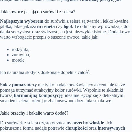
Jakie owoce pasują do surówki z selera?
Najlepszym wyborem
do surówki z selera są twarde i lekko kwaśne
jabłka, takie jak
szara reneta
czy
ligol
. Te odmiany wprowadzają do
dania soczystość oraz świeżość, co jest niezwykle istotne. Dodatkowo
warto wzbogacić przepis o suszone owoce, takie jak:
rodzynki,
żurawina,
morele.
Ich naturalna słodycz doskonale dopełnia całość.
Sok z pomarańczy
nie tylko nadaje orzeźwiający akcent, ale także
pomaga utrzymać atrakcyjny kolor surówki. Wspólnie te składniki
tworzą
harmonijną kompozycję
, idealnie łącząc się z delikatnym
smakiem selera i oferując zbalansowane doznania smakowe.
Jakie orzechy i bakalie warto dodać?
Do surówek z selera często wrzucamy
orzechy włoskie
. Ich
pokruszona forma nadaje potrawie
chrupkości
oraz
intensywnych