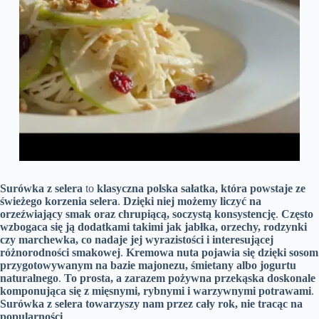
Surówka z selera
to
klasyczna polska sałatka, która powstaje ze
świeżego korzenia selera
.
Dzięki niej możemy liczyć na
orzeźwiający smak oraz chrupiącą, soczystą konsystencję
.
Często
wzbogaca się ją dodatkami takimi jak jabłka, orzechy, rodzynki
czy marchewka, co nadaje jej wyrazistości i interesującej
różnorodności smakowej
.
Kremowa nuta pojawia się dzięki sosom
przygotowywanym na bazie majonezu, śmietany albo jogurtu
naturalnego
.
To prosta, a zarazem pożywna przekąska doskonale
komponująca się z mięsnymi, rybnymi i warzywnymi potrawami
.
Surówka z selera towarzyszy nam przez cały rok, nie tracąc na
popularności
.