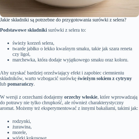
Jakie składniki są potrzebne do przygotowania surówki z selera?
Podstawowe składniki
surówki z selera to:
świeży korzeń selera,
twarde jabłko o lekko kwaśnym smaku, takie jak szara reneta
czy ligol,
marchewka, która dodaje wyjątkowego smaku oraz koloru.
Aby uzyskać bardziej orzeźwiający efekt i zapobiec ciemnieniu
składników, warto wzbogacić surówkę
świeżym sokiem z cytryny
lub
pomarańczy
.
W wersji z orzechami dodajemy
orzechy włoskie
, które wprowadzają
do potrawy nie tylko chrupkość, ale również charakterystyczny
aromat. Możemy też eksperymentować z innymi bakaliami, takimi jak:
rodzynki,
żurawina,
morele,
wiórki kokosowe,