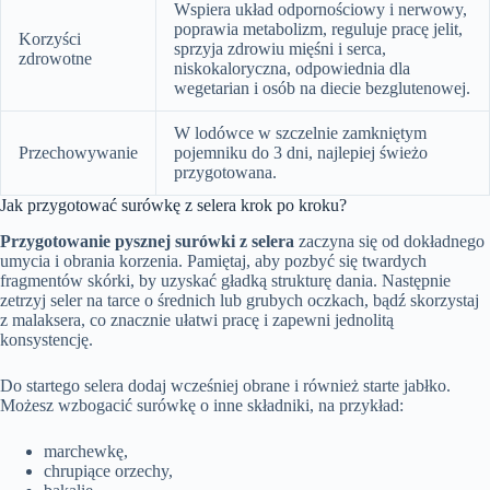
Wspiera układ odpornościowy i nerwowy,
poprawia metabolizm, reguluje pracę jelit,
Korzyści
sprzyja zdrowiu mięśni i serca,
zdrowotne
niskokaloryczna, odpowiednia dla
wegetarian i osób na diecie bezglutenowej.
W lodówce w szczelnie zamkniętym
Przechowywanie
pojemniku do 3 dni, najlepiej świeżo
przygotowana.
Jak przygotować surówkę z selera krok po kroku?
Przygotowanie pysznej surówki z selera
zaczyna się od dokładnego
umycia i obrania korzenia. Pamiętaj, aby pozbyć się twardych
fragmentów skórki, by uzyskać gładką strukturę dania. Następnie
zetrzyj seler na tarce o średnich lub grubych oczkach, bądź skorzystaj
z malaksera, co znacznie ułatwi pracę i zapewni jednolitą
konsystencję.
Do startego selera dodaj wcześniej obrane i również starte jabłko.
Możesz wzbogacić surówkę o inne składniki, na przykład:
marchewkę,
chrupiące orzechy,