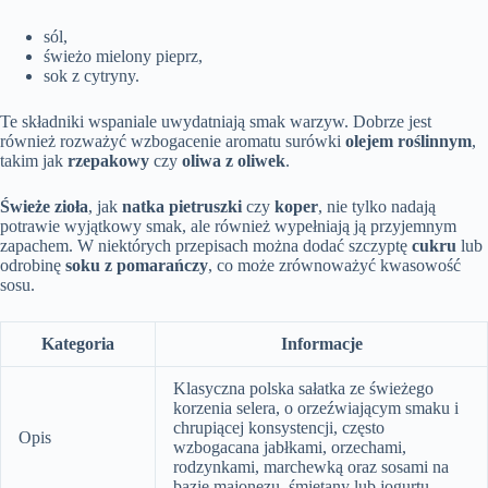
sól,
świeżo mielony pieprz,
sok z cytryny.
Te składniki wspaniale uwydatniają smak warzyw. Dobrze jest
również rozważyć wzbogacenie aromatu surówki
olejem roślinnym
,
takim jak
rzepakowy
czy
oliwa z oliwek
.
Świeże zioła
, jak
natka pietruszki
czy
koper
, nie tylko nadają
potrawie wyjątkowy smak, ale również wypełniają ją przyjemnym
zapachem. W niektórych przepisach można dodać szczyptę
cukru
lub
odrobinę
soku z pomarańczy
, co może zrównoważyć kwasowość
sosu.
Kategoria
Informacje
Klasyczna polska sałatka ze świeżego
korzenia selera, o orzeźwiającym smaku i
chrupiącej konsystencji, często
Opis
wzbogacana jabłkami, orzechami,
rodzynkami, marchewką oraz sosami na
bazie majonezu, śmietany lub jogurtu.