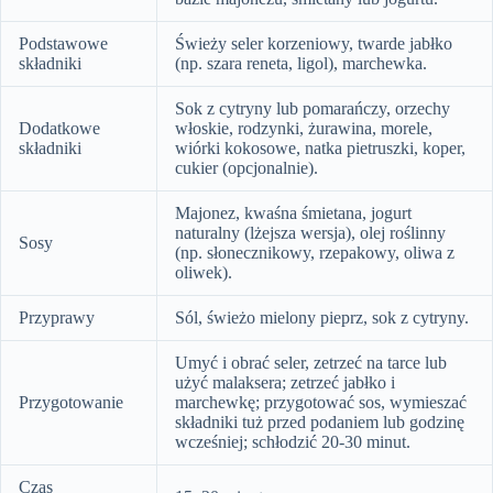
Podstawowe
Świeży seler korzeniowy, twarde jabłko
składniki
(np. szara reneta, ligol), marchewka.
Sok z cytryny lub pomarańczy, orzechy
Dodatkowe
włoskie, rodzynki, żurawina, morele,
składniki
wiórki kokosowe, natka pietruszki, koper,
cukier (opcjonalnie).
Majonez, kwaśna śmietana, jogurt
naturalny (lżejsza wersja), olej roślinny
Sosy
(np. słonecznikowy, rzepakowy, oliwa z
oliwek).
Przyprawy
Sól, świeżo mielony pieprz, sok z cytryny.
Umyć i obrać seler, zetrzeć na tarce lub
użyć malaksera; zetrzeć jabłko i
Przygotowanie
marchewkę; przygotować sos, wymieszać
składniki tuż przed podaniem lub godzinę
wcześniej; schłodzić 20-30 minut.
Czas