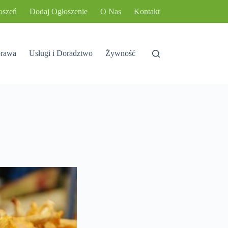
oszeń
Dodaj Ogłoszenie
O Nas
Kontakt
rawa
Usługi i Doradztwo
Żywność