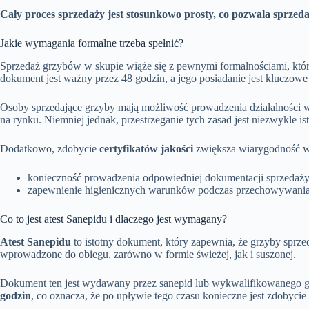
Cały proces sprzedaży jest stosunkowo prosty, co pozwala sprzeda
Jakie wymagania formalne trzeba spełnić?
Sprzedaż grzybów w skupie wiąże się z pewnymi formalnościami, któr
dokument jest ważny przez 48 godzin, a jego posiadanie jest kluczowe 
Osoby sprzedające grzyby mają możliwość prowadzenia działalności w f
na rynku. Niemniej jednak, przestrzeganie tych zasad jest niezwykle 
Dodatkowo, zdobycie
certyfikatów jakości
zwiększa wiarygodność w o
konieczność prowadzenia odpowiedniej dokumentacji sprzedaży
zapewnienie higienicznych warunków podczas przechowywania 
Co to jest atest Sanepidu i dlaczego jest wymagany?
Atest Sanepidu
to istotny dokument, który zapewnia, że grzyby sprz
wprowadzone do obiegu, zarówno w formie świeżej, jak i suszonej.
Dokument ten jest wydawany przez sanepid lub wykwalifikowanego grz
godzin
, co oznacza, że po upływie tego czasu konieczne jest zdobycie 