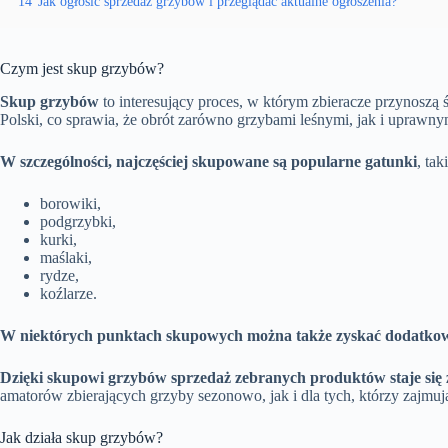
14
Jak ogłosić sprzedaż grzybów i przeglądać aktualne ogłoszenia?
Czym jest skup grzybów?
Skup grzybów
to interesujący proces, w którym zbieracze przynoszą
Polski, co sprawia, że obrót zarówno grzybami leśnymi, jak i uprawn
W szczególności, najczęściej skupowane są popularne gatunki
, tak
borowiki,
podgrzybki,
kurki,
maślaki,
rydze,
koźlarze.
W niektórych punktach skupowych można także zyskać dodatko
Dzięki skupowi grzybów sprzedaż zebranych produktów staje się z
amatorów zbierających grzyby sezonowo, jak i dla tych, którzy zajmu
Jak działa skup grzybów?