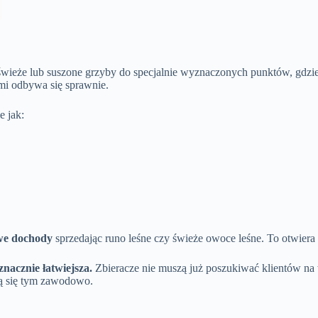
 świeże lub suszone grzyby do specjalnie wyznaczonych punktów, gdzi
ymi odbywa się sprawnie.
ie jak:
we dochody
sprzedając runo leśne czy świeże owoce leśne. To otwiera 
nacznie łatwiejsza.
Zbieracze nie muszą już poszukiwać klientów na
ją się tym zawodowo.