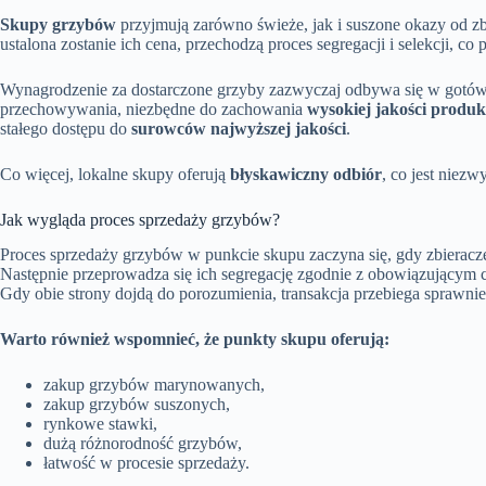
Skupy grzybów
przyjmują zarówno świeże, jak i suszone okazy od zb
ustalona zostanie ich cena, przechodzą proces segregacji i selekcji, c
Wynagrodzenie za dostarczone grzyby zazwyczaj odbywa się w gotówc
przechowywania, niezbędne do zachowania
wysokiej jakości produ
stałego dostępu do
surowców najwyższej jakości
.
Co więcej, lokalne skupy oferują
błyskawiczny odbiór
, co jest niezw
Jak wygląda proces sprzedaży grzybów?
Proces sprzedaży grzybów w punkcie skupu zaczyna się, gdy zbieracze 
Następnie przeprowadza się ich segregację zgodnie z obowiązującym c
Gdy obie strony dojdą do porozumienia, transakcja przebiega sprawni
Warto również wspomnieć, że punkty skupu oferują:
zakup grzybów marynowanych,
zakup grzybów suszonych,
rynkowe stawki,
dużą różnorodność grzybów,
łatwość w procesie sprzedaży.