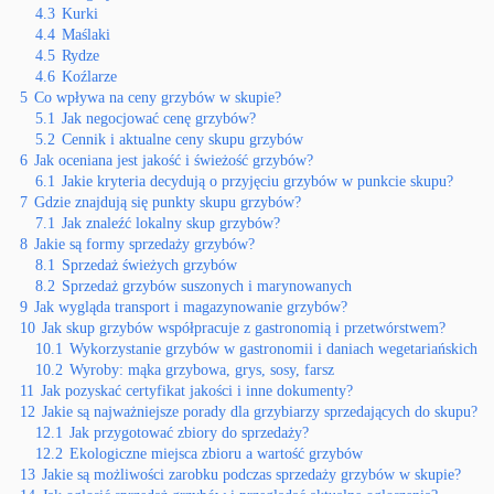
4.3
Kurki
4.4
Maślaki
4.5
Rydze
4.6
Koźlarze
5
Co wpływa na ceny grzybów w skupie?
5.1
Jak negocjować cenę grzybów?
5.2
Cennik i aktualne ceny skupu grzybów
6
Jak oceniana jest jakość i świeżość grzybów?
6.1
Jakie kryteria decydują o przyjęciu grzybów w punkcie skupu?
7
Gdzie znajdują się punkty skupu grzybów?
7.1
Jak znaleźć lokalny skup grzybów?
8
Jakie są formy sprzedaży grzybów?
8.1
Sprzedaż świeżych grzybów
8.2
Sprzedaż grzybów suszonych i marynowanych
9
Jak wygląda transport i magazynowanie grzybów?
10
Jak skup grzybów współpracuje z gastronomią i przetwórstwem?
10.1
Wykorzystanie grzybów w gastronomii i daniach wegetariańskich
10.2
Wyroby: mąka grzybowa, grys, sosy, farsz
11
Jak pozyskać certyfikat jakości i inne dokumenty?
12
Jakie są najważniejsze porady dla grzybiarzy sprzedających do skupu?
12.1
Jak przygotować zbiory do sprzedaży?
12.2
Ekologiczne miejsca zbioru a wartość grzybów
13
Jakie są możliwości zarobku podczas sprzedaży grzybów w skupie?