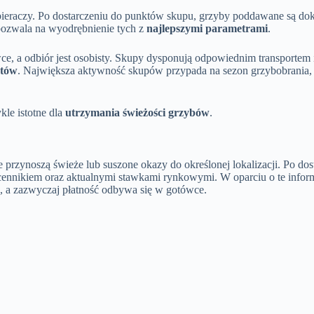
ieraczy. Po dostarczeniu do punktów skupu, grzyby poddawane są dokł
o pozwala na wyodrębnienie tych z
najlepszymi parametrami
.
e, a odbiór jest osobisty. Skupy dysponują odpowiednim transportem
któw
. Największa aktywność skupów przypada na sezon grzybobrania,
ykle istotne dla
utrzymania świeżości grzybów
.
przynoszą świeże lub suszone okazy do określonej lokalizacji. Po dost
ennikiem oraz aktualnymi stawkami rynkowymi. W oparciu o te informac
e, a zazwyczaj płatność odbywa się w gotówce.