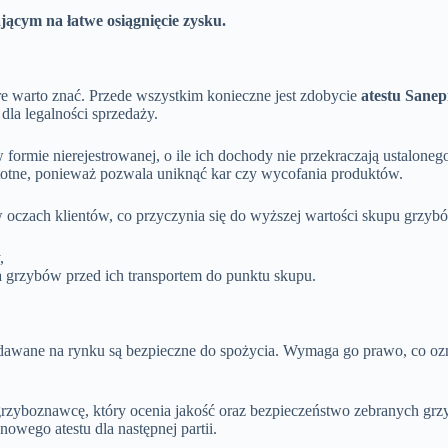
jącym na łatwe osiągnięcie zysku.
e warto znać. Przede wszystkim konieczne jest zdobycie
atestu Sanep
dla legalności sprzedaży.
ormie nierejestrowanej, o ile ich dochody nie przekraczają ustaloneg
istotne, ponieważ pozwala uniknąć kar czy wycofania produktów.
czach klientów, co przyczynia się do wyższej wartości skupu grzybó
,
grzybów przed ich transportem do punktu skupu.
edawane na rynku są bezpieczne do spożycia. Wymaga go prawo, co oz
yboznawcę, który ocenia jakość oraz bezpieczeństwo zebranych grzyb
nowego atestu dla następnej partii.