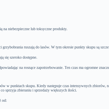
ią na niebezpieczne lub toksyczne produkty.
i grzybobrania ruszają do lasów. W tym okresie punkty skupu są szczeg
ają się szeroko dostępne.
odpowiadając na rosnące zapotrzebowanie. Ten czas ma ogromne znaczen
ów w punktach skupu. Kiedy następuje czas intensywnych zbiorów, na
co sprzyja zbieraniu i sprzedaży większych ilości.
ż od: