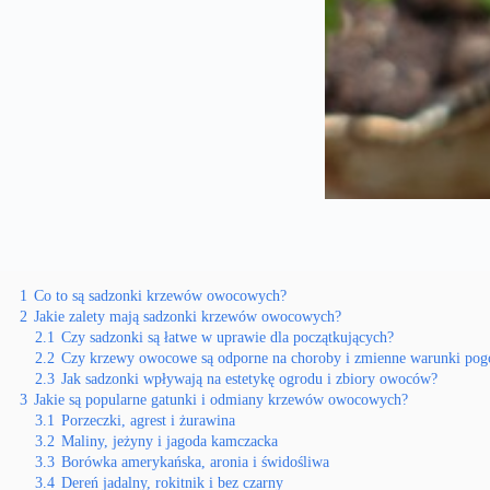
1
Co to są sadzonki krzewów owocowych?
2
Jakie zalety mają sadzonki krzewów owocowych?
2.1
Czy sadzonki są łatwe w uprawie dla początkujących?
2.2
Czy krzewy owocowe są odporne na choroby i zmienne warunki po
2.3
Jak sadzonki wpływają na estetykę ogrodu i zbiory owoców?
3
Jakie są popularne gatunki i odmiany krzewów owocowych?
3.1
Porzeczki, agrest i żurawina
3.2
Maliny, jeżyny i jagoda kamczacka
3.3
Borówka amerykańska, aronia i świdośliwa
3.4
Dereń jadalny, rokitnik i bez czarny