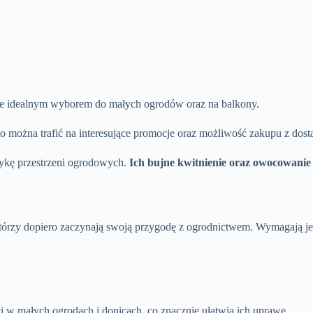
i je idealnym wyborem do małych ogrodów oraz na balkony.
o można trafić na interesujące promocje oraz możliwość zakupu z dosta
tykę przestrzeni ogrodowych.
Ich bujne kwitnienie oraz owocowanie
 którzy dopiero zaczynają swoją przygodę z ogrodnictwem. Wymagają 
 w małych ogrodach i donicach, co znacznie ułatwia ich uprawę.