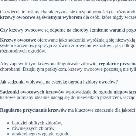
Co więcej, te rośliny charakteryzują się dużą odpornością na różnor
krzewy owocowe są świetnym wyborem
dla osób, które nigdy wcześ
Czy krzewy owocowe są odporne na choroby i zmienne warunki pog
Krzewy owocowe
oferowane jako sadzonki wyróżniają się niezwykł
system korzeniowy sprzyja zarówno zdrowemu wzrostowi, jak i długo
różnorodnych ogrodów.
Aby zapewnić tym krzewom długotrwałe zdrowie,
regularne przycin
chorobami. Dzięki tym praktykom, krzewy owocowe pozostają nie tylk
Jak sadzonki wpływają na estetykę ogrodu i zbiory owoców?
Sadzonki owocowych krzewów
wprowadzają do ogrodu
niepowtar
karłowe odmiany idealnie nadają się do niewielkich przestrzeni, łączą
Regularne przycinanie krzewów
ma kluczowe znaczenie dla jakości 
bardziej obfitych zbiorów,
równiejszych zbiorów,
atrakcyjnego wyglądu ogrodu,