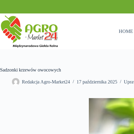
Przejdź
do
treści
HOME
Sadzonki krzewów owocowych
Redakcja Agro-Market24
17 października 2025
Upra