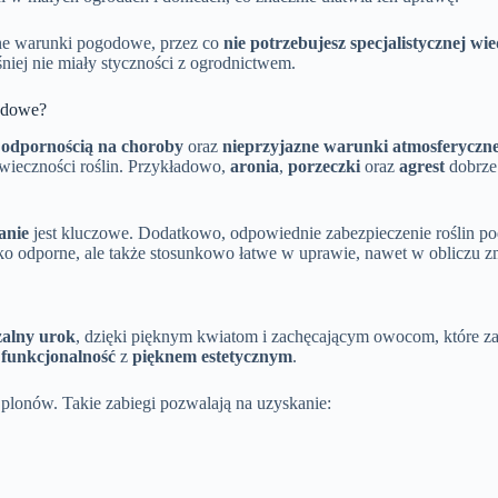
odne warunki pogodowe, przez co
nie potrzebujesz specjalistycznej wi
niej nie miały styczności z ogrodnictwem.
odowe?
ą
odpornością na choroby
oraz
nieprzyjazne warunki atmosferyczn
wieczności roślin. Przykładowo,
aronia
,
porzeczki
oraz
agrest
dobrze 
anie
jest kluczowe. Dodatkowo, odpowiednie zabezpieczenie roślin po
o odporne, ale także stosunkowo łatwe w uprawie, nawet w obliczu z
zalny urok
, dzięki pięknym kwiatom i zachęcającym owocom, które 
c
funkcjonalność
z
pięknem estetycznym
.
plonów. Takie zabiegi pozwalają na uzyskanie: