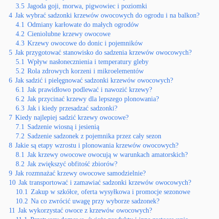
3.5
Jagoda goji, morwa, pigwowiec i poziomki
4
Jak wybrać sadzonki krzewów owocowych do ogrodu i na balkon?
4.1
Odmiany karłowate do małych ogrodów
4.2
Cieniolubne krzewy owocowe
4.3
Krzewy owocowe do donic i pojemników
5
Jak przygotować stanowisko do sadzenia krzewów owocowych?
5.1
Wpływ nasłonecznienia i temperatury gleby
5.2
Rola zdrowych korzeni i mikroelementów
6
Jak sadzić i pielęgnować sadzonki krzewów owocowych?
6.1
Jak prawidłowo podlewać i nawozić krzewy?
6.2
Jak przycinać krzewy dla lepszego plonowania?
6.3
Jak i kiedy przesadzać sadzonki?
7
Kiedy najlepiej sadzić krzewy owocowe?
7.1
Sadzenie wiosną i jesienią
7.2
Sadzenie sadzonek z pojemnika przez cały sezon
8
Jakie są etapy wzrostu i plonowania krzewów owocowych?
8.1
Jak krzewy owocowe owocują w warunkach amatorskich?
8.2
Jak zwiększyć obfitość zbiorów?
9
Jak rozmnażać krzewy owocowe samodzielnie?
10
Jak transportować i zamawiać sadzonki krzewów owocowych?
10.1
Zakup w szkółce, oferta wysyłkowa i promocje sezonowe
10.2
Na co zwrócić uwagę przy wyborze sadzonek?
11
Jak wykorzystać owoce z krzewów owocowych?