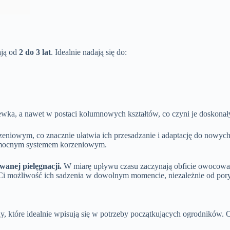
ają od
2 do 3 lat
. Idealnie nadają się do:
ka, a nawet w postaci kolumnowych kształtów, co czyni je doskonał
eniowym, co znacznie ułatwia ich przesadzanie i adaptację do nowych
z mocnym systemem korzeniowym.
wanej pielęgnacji.
W miarę upływu czasu zaczynają obficie owocowa
Ci możliwość ich sadzenia w dowolnym momencie, niezależnie od pory
ny, które idealnie wpisują się w potrzeby początkujących ogrodników.