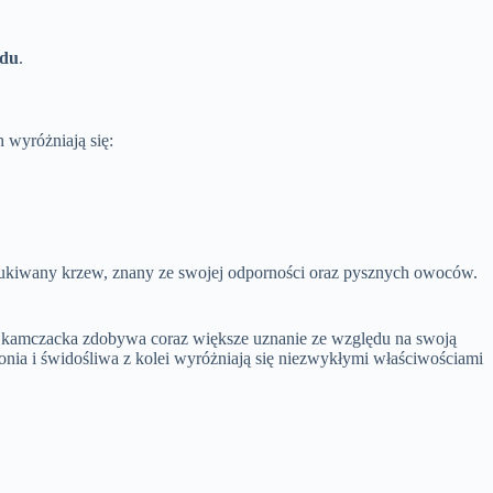
odu
.
 wyróżniają się:
szukiwany krzew, znany ze swojej odporności oraz pysznych owoców.
a kamczacka zdobywa coraz większe uznanie ze względu na swoją
ia i świdośliwa z kolei wyróżniają się niezwykłymi właściwościami