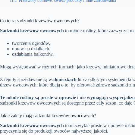
11.1
Przetwory domowe, świeże produkty i inne zastosowania
Co to są sadzonki krzewów owocowych?
Sadzonki krzewów owocowych
to młode rośliny, które zazwyczaj m
tworzenia ogrodów,
upraw na działkach,
ozdabiania balkonów.
Mogą występować w różnych formach: jako krzewy, miniaturowe drzew
Z reguły sprzedawane są w:
doniczkach
lub z odkrytym systemem korz
drzew owocowych, które dbają o to, by oferować zdrowe sadzonki 
Te młode rośliny są proste w uprawie i nie wymagają wyspecjalizo
sadzonki krzewów owocowych są dostępne przez cały sezon, co daje 
Jakie zalety mają sadzonki krzewów owocowych?
Sadzonki krzewów owocowych
to niezwykle proste w uprawie rośli
przyczynia się do produkcji owoców najwyższej jakości.