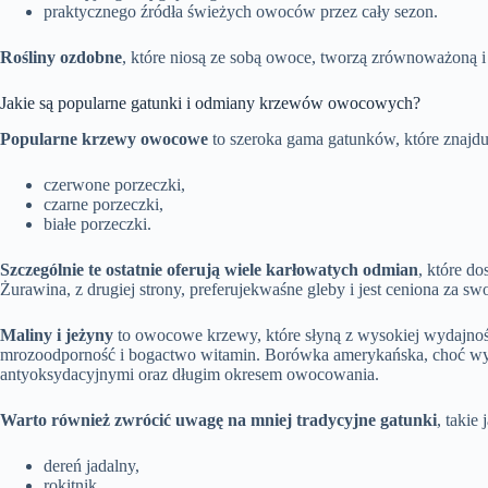
praktycznego źródła świeżych owoców przez cały sezon.
Rośliny ozdobne
, które niosą ze sobą owoce, tworzą zrównoważoną 
Jakie są popularne gatunki i odmiany krzewów owocowych?
Popularne krzewy owocowe
to szeroka gama gatunków, które znajdu
czerwone porzeczki,
czarne porzeczki,
białe porzeczki.
Szczególnie te ostatnie oferują wiele karłowatych odmian
, które d
Żurawina, z drugiej strony, preferujekwaśne gleby i jest ceniona za s
Maliny i jeżyny
to owocowe krzewy, które słyną z wysokiej wydajnoś
mrozoodporność i bogactwo witamin. Borówka amerykańska, choć wyma
antyoksydacyjnymi oraz długim okresem owocowania.
Warto również zwrócić uwagę na mniej tradycyjne gatunki
, takie 
dereń jadalny,
rokitnik,