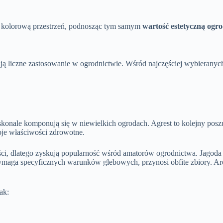
i kolorową przestrzeń, podnosząc tym samym
wartość estetyczną ogr
ją liczne zastosowanie w ogrodnictwie. Wśród najczęściej wybieranych
oskonale komponują się w niewielkich ogrodach. Agrest to kolejny po
woje właściwości zdrowotne.
ci, dlatego zyskują popularność wśród amatorów ogrodnictwa. Jagod
ga specyficznych warunków glebowych, przynosi obfite zbiory. Aron
jak: