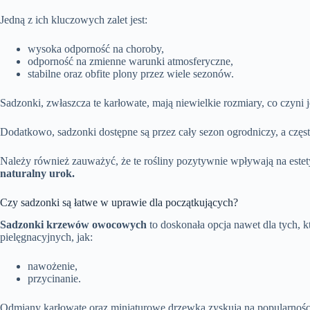
Jedną z ich kluczowych zalet jest:
wysoka odporność na choroby,
odporność na zmienne warunki atmosferyczne,
stabilne oraz obfite plony przez wiele sezonów.
Sadzonki, zwłaszcza te karłowate, mają niewielkie rozmiary, co czyn
Dodatkowo, sadzonki dostępne są przez cały sezon ogrodniczy, a częst
Należy również zauważyć, że te rośliny pozytywnie wpływają na este
naturalny urok.
Czy sadzonki są łatwe w uprawie dla początkujących?
Sadzonki krzewów owocowych
to doskonała opcja nawet dla tych,
pielęgnacyjnych, jak:
nawożenie,
przycinanie.
Odmiany karłowate oraz miniaturowe drzewka zyskują na popularności