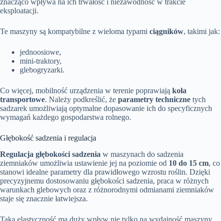
znacząco wpływa na ich trwałość i niezawodność w trakcie
eksploatacji.
Te maszyny są kompatybilne z wieloma typami
ciągników
, takimi jak:
jednoosiowe,
mini-traktory,
glebogryzarki.
Co więcej, mobilność urządzenia w terenie poprawiają
koła
transportowe
. Należy podkreślić, że
parametry techniczne
tych
sadzarek umożliwiają optymalne dopasowanie ich do specyficznych
wymagań każdego gospodarstwa rolnego.
Głębokość sadzenia i regulacja
Regulacja głębokości sadzenia
w maszynach do sadzenia
ziemniaków umożliwia ustawienie jej na poziomie od
10 do 15 cm
, co
stanowi idealne parametry dla prawidłowego wzrostu roślin. Dzięki
precyzyjnemu dostosowaniu głębokości sadzenia, praca w różnych
warunkach glebowych oraz z różnorodnymi odmianami ziemniaków
staje się znacznie łatwiejsza.
Taka elastyczność ma duży wpływ nie tylko na wydajność maszyny,