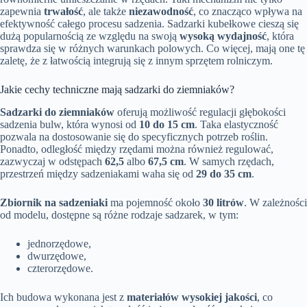
zapewnia
trwałość
, ale także
niezawodność
, co znacząco wpływa na
efektywność całego procesu sadzenia. Sadzarki kubełkowe cieszą się
dużą popularnością ze względu na swoją
wysoką wydajność
, która
sprawdza się w różnych warunkach polowych. Co więcej, mają one tę
zaletę, że z łatwością integrują się z innym sprzętem rolniczym.
Jakie cechy techniczne mają sadzarki do ziemniaków?
Sadzarki do ziemniaków
oferują możliwość regulacji głębokości
sadzenia bulw, która wynosi od
10 do 15 cm
. Taka elastyczność
pozwala na dostosowanie się do specyficznych potrzeb roślin.
Ponadto, odległość między rzędami można również regulować,
zazwyczaj w odstępach
62,5
albo
67,5 cm
. W samych rzędach,
przestrzeń między sadzeniakami waha się od
29 do 35 cm
.
Zbiornik na sadzeniaki
ma pojemność około
30 litrów
. W zależności
od modelu, dostępne są różne rodzaje sadzarek, w tym:
jednorzędowe,
dwurzędowe,
czterorzędowe.
Ich budowa wykonana jest z
materiałów wysokiej jakości
, co