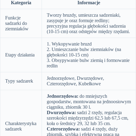
Kategoria
Informacje
Tworzy bruzdy, umieszcza sadzeniaki,
Funkcje
zasypuje je oraz formuje redliny;
sadzarki do
precyzyjna regulacja głębokości sadzenia
ziemniaków
(10-15 cm) oraz odstępów między rzędami.
1. Wykopywanie bruzd
2. Umieszczanie bulw ziemniaków (na
Etapy działania
głębokości 10-15 cm)
3. Obsypywanie bulw ziemią i formowanie
redlin
Jednorzędowe, Dwurzędowe,
Typy sadzarek
Czterorzędowe, Kubełkowe
Jednorzędowa:
do mniejszych
gospodarstw, montowana na jednoosiowym
ciągniku, zbiornik 30 l.
Dwurzędowa:
sadzi 2 rzędy, regulacja
szerokości międzyrzędzi 62,5 lub 67,5 cm,
Charakterystyka
koła o średnicy 29, 32 lub 35 cm.
sadzarek
Czterorzędowa:
sadzi 4 rzędy, duży
zbiornik, szybka i efektywna praca na