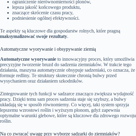
ograniczenie nierównomierności plonów,
lepsza jakość końcowego produktu,
znaczące skrócenie czasu pracy,
podniesienie ogólnej efektywności.
Te aspekty są kluczowe dla gospodarstw rolnych, które pragną
maksymalizować swoje rezultaty
.
Automatyczne wyorywanie i obsypywanie ziemią
Automatyczne wyorywanie
to innowacyjny proces, który umożliwia
precyzyjne tworzenie bruzd do sadzenia ziemniaków. W trakcie tego
działania, maszyna automatycznie obsypuje sadzeniaki, co oznacza, że
formuje redliny. Te struktury skutecznie chronią bulwy przed
wysychaniem oraz działaniem szkodników.
Zintegrowanie tych funkcji w sadzarce znacząco zwiększa wydajność
pracy. Dzięki temu sam proces sadzenia staje się szybszy, a bulwy
układają się w sposób równomierny. Co więcej, taki system sprzyja
lepszemu wzrostowi roślin i wyższym plonom, gdyż zapewnia
optymalne warunki glebowe, które są kluczowe dla zdrowego rozwoju
roślin.
Na co zwracać uwagę przy wyborze sadzarki do ziemniaków?