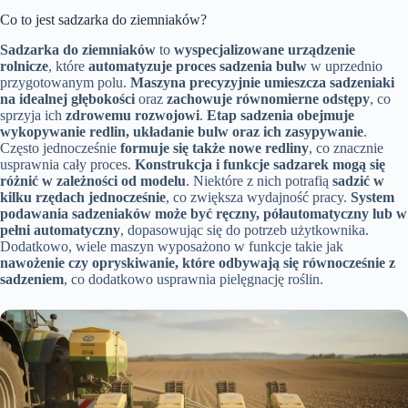
Co to jest sadzarka do ziemniaków?
Sadzarka do ziemniaków
to
wyspecjalizowane urządzenie
rolnicze
, które
automatyzuje proces sadzenia bulw
w uprzednio
przygotowanym polu.
Maszyna precyzyjnie umieszcza sadzeniaki
na idealnej głębokości
oraz
zachowuje równomierne odstępy
, co
sprzyja ich
zdrowemu rozwojowi
.
Etap sadzenia obejmuje
wykopywanie redlin, układanie bulw oraz ich zasypywanie
.
Często jednocześnie
formuje się także nowe redliny
, co znacznie
usprawnia cały proces.
Konstrukcja i funkcje sadzarek mogą się
różnić w zależności od modelu
. Niektóre z nich potrafią
sadzić w
kilku rzędach jednocześnie
, co zwiększa wydajność pracy.
System
podawania sadzeniaków może być ręczny, półautomatyczny lub w
pełni automatyczny
, dopasowując się do potrzeb użytkownika.
Dodatkowo, wiele maszyn wyposażono w funkcje takie jak
nawożenie czy opryskiwanie, które odbywają się równocześnie z
sadzeniem
, co dodatkowo usprawnia pielęgnację roślin.