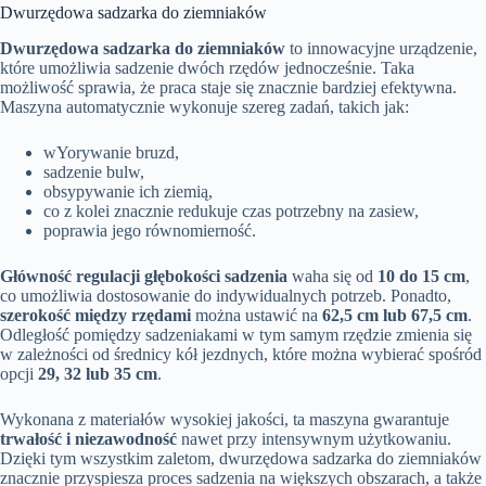
Dwurzędowa sadzarka do ziemniaków
Dwurzędowa sadzarka do ziemniaków
to innowacyjne urządzenie,
które umożliwia sadzenie dwóch rzędów jednocześnie. Taka
możliwość sprawia, że praca staje się znacznie bardziej efektywna.
Maszyna automatycznie wykonuje szereg zadań, takich jak:
wYorywanie bruzd,
sadzenie bulw,
obsypywanie ich ziemią,
co z kolei znacznie redukuje czas potrzebny na zasiew,
poprawia jego równomierność.
Główność regulacji głębokości sadzenia
waha się od
10 do 15 cm
,
co umożliwia dostosowanie do indywidualnych potrzeb. Ponadto,
szerokość między rzędami
można ustawić na
62,5 cm lub 67,5 cm
.
Odległość pomiędzy sadzeniakami w tym samym rzędzie zmienia się
w zależności od średnicy kół jezdnych, które można wybierać spośród
opcji
29, 32 lub 35 cm
.
Wykonana z materiałów wysokiej jakości, ta maszyna gwarantuje
trwałość i niezawodność
nawet przy intensywnym użytkowaniu.
Dzięki tym wszystkim zaletom, dwurzędowa sadzarka do ziemniaków
znacznie przyspiesza proces sadzenia na większych obszarach, a także