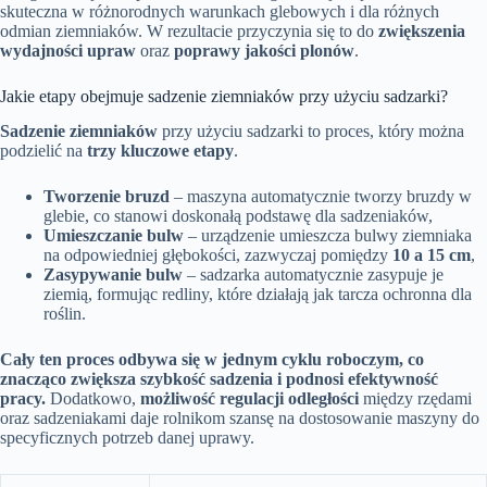
skuteczna w różnorodnych warunkach glebowych i dla różnych
odmian ziemniaków. W rezultacie przyczynia się to do
zwiększenia
wydajności upraw
oraz
poprawy jakości plonów
.
Jakie etapy obejmuje sadzenie ziemniaków przy użyciu sadzarki?
Sadzenie ziemniaków
przy użyciu sadzarki to proces, który można
podzielić na
trzy kluczowe etapy
.
Tworzenie bruzd
– maszyna automatycznie tworzy bruzdy w
glebie, co stanowi doskonałą podstawę dla sadzeniaków,
Umieszczanie bulw
– urządzenie umieszcza bulwy ziemniaka
na odpowiedniej głębokości, zazwyczaj pomiędzy
10 a 15 cm
,
Zasypywanie bulw
– sadzarka automatycznie zasypuje je
ziemią, formując redliny, które działają jak tarcza ochronna dla
roślin.
Cały ten proces odbywa się w jednym cyklu roboczym, co
znacząco zwiększa szybkość sadzenia i podnosi efektywność
pracy.
Dodatkowo,
możliwość regulacji odległości
między rzędami
oraz sadzeniakami daje rolnikom szansę na dostosowanie maszyny do
specyficznych potrzeb danej uprawy.