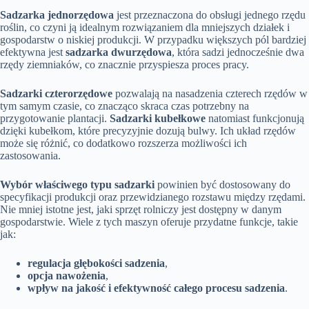
Sadzarka jednorzędowa
jest przeznaczona do obsługi jednego rzędu
roślin, co czyni ją idealnym rozwiązaniem dla mniejszych działek i
gospodarstw o niskiej produkcji. W przypadku większych pól bardziej
efektywna jest
sadzarka dwurzędowa
, która sadzi jednocześnie dwa
rzędy ziemniaków, co znacznie przyspiesza proces pracy.
Sadzarki czterorzędowe
pozwalają na nasadzenia czterech rzędów w
tym samym czasie, co znacząco skraca czas potrzebny na
przygotowanie plantacji.
Sadzarki kubełkowe
natomiast funkcjonują
dzięki kubełkom, które precyzyjnie dozują bulwy. Ich układ rzędów
może się różnić, co dodatkowo rozszerza możliwości ich
zastosowania.
Wybór właściwego typu sadzarki
powinien być dostosowany do
specyfikacji produkcji oraz przewidzianego rozstawu między rzędami.
Nie mniej istotne jest, jaki sprzęt rolniczy jest dostępny w danym
gospodarstwie. Wiele z tych maszyn oferuje przydatne funkcje, takie
jak:
regulacja głębokości sadzenia
,
opcja nawożenia
,
wpływ na jakość i efektywność całego procesu sadzenia
.