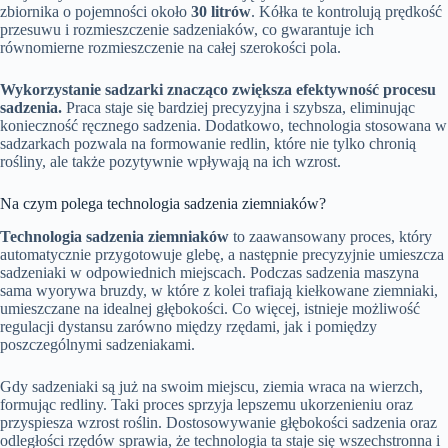
zbiornika o pojemności około
30 litrów
. Kółka te kontrolują prędkość
przesuwu i rozmieszczenie sadzeniaków, co gwarantuje ich
równomierne rozmieszczenie na całej szerokości pola.
Wykorzystanie sadzarki znacząco zwiększa efektywność procesu
sadzenia.
Praca staje się bardziej precyzyjna i szybsza, eliminując
konieczność ręcznego sadzenia. Dodatkowo, technologia stosowana w
sadzarkach pozwala na formowanie redlin, które nie tylko chronią
rośliny, ale także pozytywnie wpływają na ich wzrost.
Na czym polega technologia sadzenia ziemniaków?
Technologia sadzenia ziemniaków
to zaawansowany proces, który
automatycznie przygotowuje glebę, a następnie precyzyjnie umieszcza
sadzeniaki w odpowiednich miejscach. Podczas sadzenia maszyna
sama wyorywa bruzdy, w które z kolei trafiają kiełkowane ziemniaki,
umieszczane na idealnej głębokości. Co więcej, istnieje możliwość
regulacji dystansu zarówno między rzędami, jak i pomiędzy
poszczególnymi sadzeniakami.
Gdy sadzeniaki są już na swoim miejscu, ziemia wraca na wierzch,
formując redliny. Taki proces sprzyja lepszemu ukorzenieniu oraz
przyspiesza wzrost roślin. Dostosowywanie głębokości sadzenia oraz
odległości rzędów sprawia, że technologia ta staje się wszechstronna i