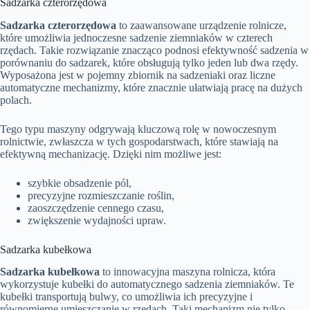
Sadzarka czterorzędowa
Sadzarka czterorzędowa
to zaawansowane urządzenie rolnicze,
które umożliwia jednoczesne sadzenie ziemniaków w czterech
rzędach. Takie rozwiązanie znacząco podnosi efektywność sadzenia w
porównaniu do sadzarek, które obsługują tylko jeden lub dwa rzędy.
Wyposażona jest w pojemny zbiornik na sadzeniaki oraz liczne
automatyczne mechanizmy, które znacznie ułatwiają pracę na dużych
polach.
Tego typu maszyny odgrywają kluczową rolę w nowoczesnym
rolnictwie, zwłaszcza w tych gospodarstwach, które stawiają na
efektywną mechanizację. Dzięki nim możliwe jest:
szybkie obsadzenie pól,
precyzyjne rozmieszczanie roślin,
zaoszczędzenie cennego czasu,
zwiększenie wydajności upraw.
Sadzarka kubełkowa
Sadzarka kubełkowa
to innowacyjna maszyna rolnicza, która
wykorzystuje kubełki do automatycznego sadzenia ziemniaków. Te
kubełki transportują bulwy, co umożliwia ich precyzyjne i
równomierne umieszczanie w rzędach. Taki mechanizm nie tylko