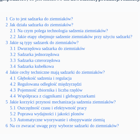
1
Co to jest sadzarka do ziemniaków?
2
Jak działa sadzarka do ziemniaków?
2.1
Na czym polega technologia sadzenia ziemniaków?
2.2
Jakie etapy obejmuje sadzenie ziemniaków przy użyciu sadzarki?
3
Jakie są typy sadzarek do ziemniaków?
3.1
Dwurzędowa sadzarka do ziemniaków
3.2
Sadzarka jednorzędowa
3.3
Sadzarka czterorzędowa
3.4
Sadzarka kubełkowa
4
Jakie cechy techniczne mają sadzarki do ziemniaków?
4.1
Głębokość sadzenia i regulacja
4.2
Regulowana odległość międzyrzędzi
4.3
Pojemność zbiornika i liczba rzędów
4.4
Współpraca z ciągnikami i glebogryzarkami
5
Jakie korzyści przynosi mechanizacja sadzenia ziemniaków?
5.1
Oszczędność czasu i efektywność pracy
5.2
Poprawa wydajności i jakości plonów
5.3
Automatyczne wyorywanie i obsypywanie ziemią
6
Na co zwracać uwagę przy wyborze sadzarki do ziemniaków?