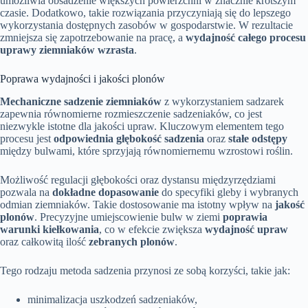
umożliwia obsadzenie większych powierzchni w znacznie krótszym
czasie. Dodatkowo, takie rozwiązania przyczyniają się do lepszego
wykorzystania dostępnych zasobów w gospodarstwie. W rezultacie
zmniejsza się zapotrzebowanie na pracę, a
wydajność całego procesu
uprawy ziemniaków wzrasta
.
Poprawa wydajności i jakości plonów
Mechaniczne sadzenie ziemniaków
z wykorzystaniem sadzarek
zapewnia równomierne rozmieszczenie sadzeniaków, co jest
niezwykle istotne dla jakości upraw. Kluczowym elementem tego
procesu jest
odpowiednia głębokość sadzenia
oraz
stałe odstępy
między bulwami, które sprzyjają równomiernemu wzrostowi roślin.
Możliwość regulacji głębokości oraz dystansu międzyrzędziami
pozwala na
dokładne dopasowanie
do specyfiki gleby i wybranych
odmian ziemniaków. Takie dostosowanie ma istotny wpływ na
jakość
plonów
. Precyzyjne umiejscowienie bulw w ziemi
poprawia
warunki kiełkowania
, co w efekcie zwiększa
wydajność upraw
oraz całkowitą ilość
zebranych plonów
.
Tego rodzaju metoda sadzenia przynosi ze sobą korzyści, takie jak:
minimalizacja uszkodzeń sadzeniaków,