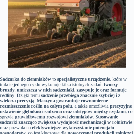
Sadzarka do ziemniaków
to
specjalistyczne urządzenie
, które w
trakcie jednego cyklu wykonuje kilka istotnych zadań:
tworzy
bruzdy, umieszcza w nich sadzeniaki, zasypuje je oraz formuje
redliny
. Dzięki temu
sadzenie przebiega znacznie szybciej i z
większą precyzją
.
Maszyna gwarantuje równomierne
rozmieszczenie roślin na całym polu
, a także umożliwia
precyzyjne
ustawienie głębokości sadzenia oraz odstępów między rzędami
, co
sprzyja
prawidłowemu rozwojowi ziemniaków
.
Stosowanie
sadzarki znacząco zwiększa wydajność mechanizacji w rolnictwie
oraz pozwala na
efektywniejsze wykorzystanie potencjału
gospodarstw
, co jest kluczowe dla
nowoczesnej produkcji rolniczej
.