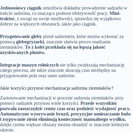
Jednoosiowy ciągnik
umożliwia dokładne prowadzenie sadzarki w
trakcie sadzenia, co znacząco podnosi efektywność pracy.
Mini-
traktor
, z uwagi na swoje możliwości, sprawdza się wyjątkowo
dobrze na większych obszarach, także jako ciągnik.
Przygotowanie gleby
przed sadzeniem, które można wykonać za
pomocą
glebogryzarki
, znacznie ułatwia proces osadzania
ziemniaków.
To z kolei przekłada się na lepszą jakość
uzyskiwanych plonów.
Integracje maszyn rolniczych
nie tylko zwiększają mechanizację
całego procesu, ale także znacznie skracają czas niezbędny na
przygotowanie pola oraz samo sadzenie.
Jakie korzyści przynosi mechanizacja sadzenia ziemniaków?
Zastosowanie mechanizacji w procesie sadzenia ziemniaków przy
pomocy sadzarek przynosi wiele korzyści.
Przede wszystkim
pozwala zaoszczędzić cenny czas oraz podnieść wydajność pracy.
Automatyczne wyorywanie bruzd, precyzyjne umieszczanie bulw
i zsypywanie ziemi eliminują konieczność manualnego wysiłku,
dzięki czemu większe obszary można obsadzić w znacznie krótszym
okresie.