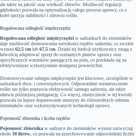
ale także na jakość oraz wielkość zbiorów. Możliwość regulacji
głębokości pozwala na optymalizację całego procesu uprawy, co z
kolei sprzyja stabilności i zdrowiu roślin.
Regulowana odległość międzyrzędzi
Regulowana odległość międzyrzędzi
w sadzarkach do ziemniaków
daje możliwość dostosowania szerokości rzędów sadzenia, co zwykle
wynosi
62,5 cm
lub
67,5 cm
. Dzięki tej funkcji użytkownicy mogą z
łatwością adaptować sprzęt do rozmaitych planów uprawy oraz
specyficznych warunków panujących na polu, co przekłada się na
efektywniejsze wykorzystanie dostępnej powierzchni.
Dostosowywanie odstępu międzyrzędzi jest kluczowe, szczególnie w
sadzarkach dwu- i czterorzędowych. Odpowiednie rozmieszczenie
roślin nie tylko poprawia efektywność samego sadzenia, ale także
ułatwia późniejszą pielęgnację. Co więcej, elastyczność w tej kwestii
pozwala na lepsze dopasowanie maszyny do różnorodnych odmian
ziemniaków oraz wykorzystywanych technologii uprawy.
Pojemność zbiornika i liczba rzędów
Pojemność zbiornika
w sadzarce do ziemniaków wynosi zazwyczaj
około
30 litrów
, co pozwala na przechowywanie odpowiedniej liczby