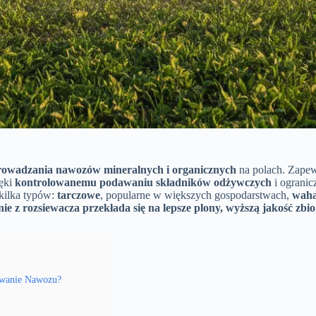
owadzania nawozów mineralnych i organicznych
na polach. Zape
ięki
kontrolowanemu podawaniu składników odżywczych
i ogranic
 kilka typów:
tarczowe
, popularne w większych gospodarstwach,
wah
ie z rozsiewacza przekłada się na lepsze plony, wyższą jakość zbi
ewanie Nawozu?