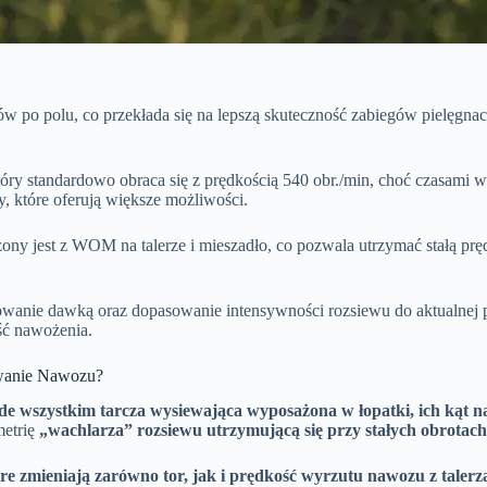
o polu, co przekłada się na lepszą skuteczność zabiegów pielęgnacyj
óry standardowo obraca się z prędkością 540 obr./min, choć czasami w
, które oferują większe możliwości.
 jest z WOM na talerze i mieszadło, co pozwala utrzymać stałą prę
rowanie dawką oraz dopasowanie intensywności rozsiewu do aktualnej p
ść nawożenia.
wanie Nawozu?
wszystkim tarcza wysiewająca wyposażona w łopatki, ich kąt nac
metrię
„wachlarza” rozsiewu utrzymującą się przy stałych obrotac
óre zmieniają zarówno tor, jak i prędkość wyrzutu nawozu z talerz