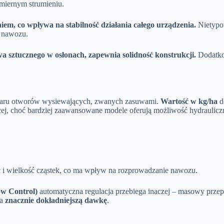
omiernym strumieniu.
em, co wpływa na stabilność działania całego urządzenia.
Nietypow
e nawozu.
 sztucznego w osłonach, zapewnia solidność konstrukcji.
Dodatkow
miaru otworów wysiewających, zwanych zasuwami.
Wartość w kg/ha
d
ej, choć bardziej zaawansowane modele oferują możliwość hydrauliczn
ć i wielkość cząstek, co ma wpływ na rozprowadzanie nawozu.
ow Control)
automatyczna regulacja przebiega inaczej – masowy przep
na
znacznie dokładniejszą dawkę
.