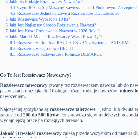
4
Jakie Są Rodzaje Rozsiewaczy Nawozów?
4.1
Czym Różnią Się Maszyny Zawieszane na 3-Punktowym Zaczepie od
4.2
Rozsiewacze Jednotalerzowe a Rozsiewacze Dwutalerzowe
5
Jaki Rozsiewacz Wybrać na 10 ha?
6
Jaki Jest Najlepszy Sposób Rozsiewania Nawozu?
7
Jaki Jest Koszt Rozsiewania Nawozu w 2026 Roku?
8
Jakie Marki i Modele Rozsiewaczy Warto Rozważyć?
8.1
Rozsiewacze Rolnicze RAUCH i KUHN z Systemem AXIS EMC
8.2
Rozsiewacze Ogrodowe HECHT
8.3
Rozsiewacze Sadownicze i Rolnicze DEMAROL
Co To Jest Rozsiewacz Nawozowy?
Rozsiewacz nawozowy
(zwany też rozsiewaczem nawozu lub do naw
pastwiskach oraz łąkach. Obsługuje różne rodzaje nawozów:
mineral
nawożeniem.
Najczęściej spotykane są
rozsiewacze talerzowe
– jedno- lub dwutale
zakresie od
200 do 500 litrów
, co sprawdza się w mniejszych gospoda
wydajniejszą pracę na rozległych terenach.
Jakość i trwałość rozsiewaczy
zależą przede wszystkim od materiałów