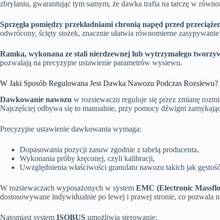
zbrylaniu, gwarantując tym samym, że dawka trafia na tarczę w równ
Sprzęgła pomiędzy przekładniami chronią napęd przed przeciążeni
odwrócony, ścięty stożek, znacznie ułatwia równomierne zasypywani
Ramka, wykonana ze stali nierdzewnej lub wytrzymałego tworzywa
pozwalają na precyzyjne ustawienie parametrów wysiewu.
W Jaki Sposób Regulowana Jest Dawka Nawozu Podczas Rozsiewu?
Dawkowanie nawozu
w rozsiewaczu reguluje się przez zmianę roz
Najczęściej odbywa się to manualnie, przy pomocy dźwigni zamykając
Precyzyjne ustawienie dawkowania wymaga:
Dopasowania pozycji zasuw zgodnie z tabelą producenta,
Wykonania próby kręconej, czyli kalibracji,
Uwzględnienia właściwości granulatu nawozu takich jak gęstoś
W rozsiewaczach wyposażonych w system
EMC (Electronic Massfl
dostosowywane indywidualnie po lewej i prawej stronie, co pozwala 
Natomiast system
ISOBUS
umożliwia sterowanie: