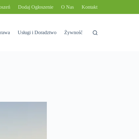
oszeń
Dodaj Ogłoszenie
O Nas
Kontakt
rawa
Usługi i Doradztwo
Żywność