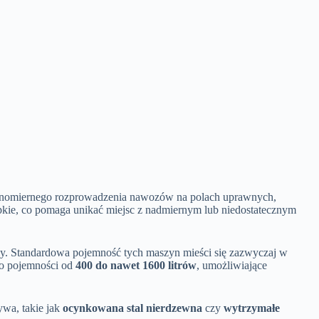
wnomiernego rozprowadzenia nawozów na polach uprawnych,
ypkie, co pomaga unikać miejsc z nadmiernym lub niedostatecznym
y. Standardowa pojemność tych maszyn mieści się zazwyczaj w
 o pojemności od
400 do nawet 1600 litrów
, umożliwiające
ywa, takie jak
ocynkowana stal nierdzewna
czy
wytrzymałe