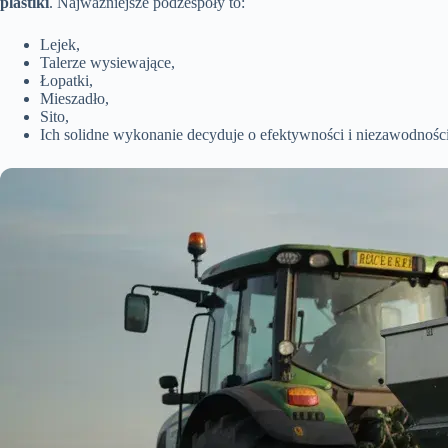
plastiki
. Najważniejsze podzespoły to:
Lejek,
Talerze wysiewające,
Łopatki,
Mieszadło,
Sito,
Ich solidne wykonanie decyduje o efektywności i niezawodności