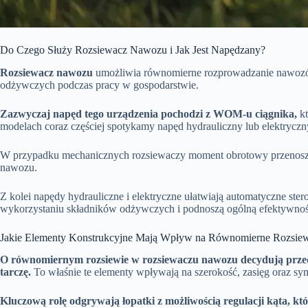
Do Czego Służy Rozsiewacz Nawozu i Jak Jest Napędzany?
Rozsiewacz nawozu
umożliwia równomierne rozprowadzanie nawozów p
odżywczych podczas pracy w gospodarstwie.
Zazwyczaj napęd tego urządzenia pochodzi z WOM-u ciągnika,
kt
modelach coraz częściej spotykamy napęd hydrauliczny lub elektryczny
W przypadku mechanicznych rozsiewaczy moment obrotowy przenoszony
nawozu.
Z kolei napędy hydrauliczne i elektryczne ułatwiają automatyczne ste
wykorzystaniu składników odżywczych i podnoszą ogólną efektywno
Jakie Elementy Konstrukcyjne Mają Wpływ na Równomierne Rozsie
O równomiernym rozsiewie w rozsiewaczu nawozu decydują przede 
tarczę.
To właśnie te elementy wpływają na szerokość, zasięg oraz sy
Kluczową rolę odgrywają łopatki z możliwością regulacji kąta, kt